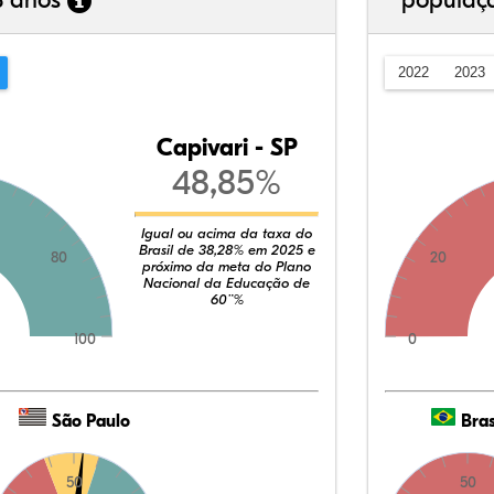
3 anos
populaç
2022
2023
Capivari - SP
48,85%
Igual ou acima da taxa do
Brasil de 38,28% em 2025 e
80
20
próximo da meta do Plano
Nacional da Educação de
60¨%
100
0
São Paulo
Bras
50
50