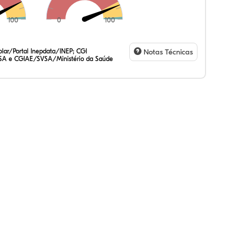
100
0
100
,09%
89%
56%
,14%
09%
22%
,47%
72%
47%
,20%
83%
31%
lar/Portal Inepdata/INEP; CGI
Notas Técnicas
SA e CGIAE/SVSA/Ministério da Saúde