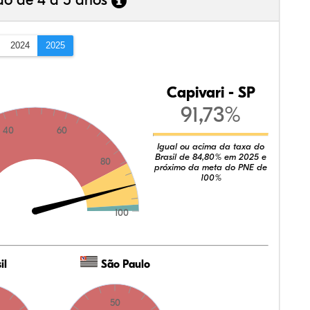
ão de 4 a 5 anos
2024
2025
Capivari - SP
91,73%
40
60
Igual ou acima da taxa do
Brasil de 84,80% em 2025 e
80
próximo da meta do PNE de
100%
100
il
São Paulo
50