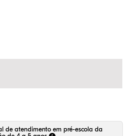
17%
9%
3%
39%
9%
2%
99%
6%
6%
18%
1%
0%
al de atendimento em pré-escola da