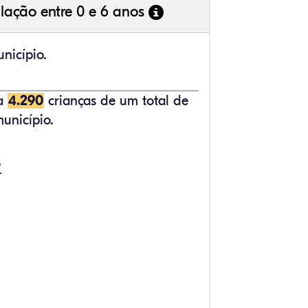
lação entre 0 e 6 anos
nicípio.
ta
4.290
crianças de um total de
unicípio.
%