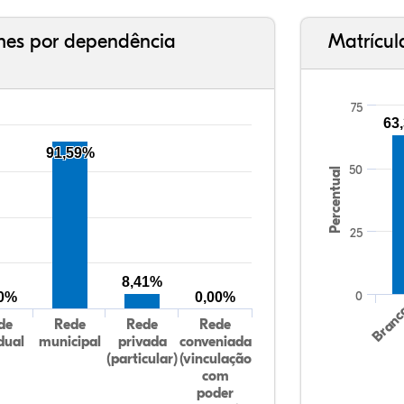
ches por dependência
Matrícul
75
63
91,59%
50
Percentual
25
8,41%
0
00%
0,00%
Bran
de
Rede
Rede
Rede
dual
municipal
privada
conveniada
(particular)
(vinculação
com
poder