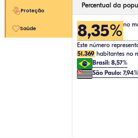
Percentual da popu
Proteção
8,35%
no mu
Saúde
Este número represen
51.369
habitantes no m
Brasil: 8,57%
São Paulo: 7,94