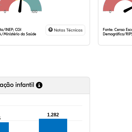
0
100
0
53
7,
0,
38
0,
0,
35
7,
0,
54
0,
1,
ata/INEP; CGI
Notas Técnicas
Fonte:
Censo Esco
/Ministério da Saúde
Demográfico/RIP
ação infantil
1.282
5