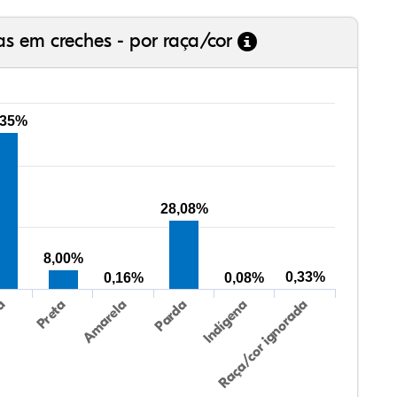
as em creches - por raça/cor
,35%
28,08%
8,00%
0,33%
0,16%
0,08%
Preta
Indígena
ca
Parda
Amarela
Raça/cor ignorada