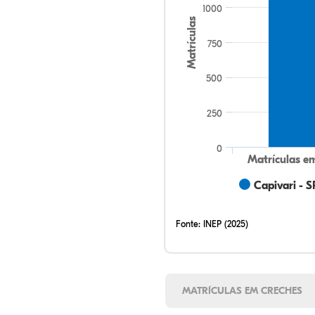
1000
Matrículas
750
500
250
0
Matrículas e
Capivari - S
Fonte:
INEP (2025)
MATRÍCULAS EM CRECHES