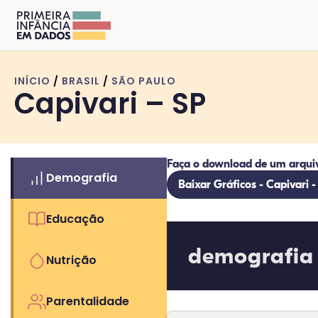
INÍCIO
/
BRASIL
/
SÃO PAULO
Capivari – SP
Faça o download de um arqui
Demografia
Baixar Gráficos - Capivari -
Educação
demografia
Nutrição
Parentalidade