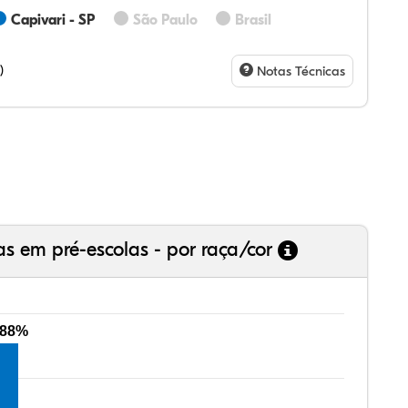
Capivari - SP
São Paulo
Brasil
74%
7%
0%
81%
0%
0%
28%
07%
3%
73%
4%
5%
)
Notas Técnicas
as em pré-escolas - por raça/cor
,88%