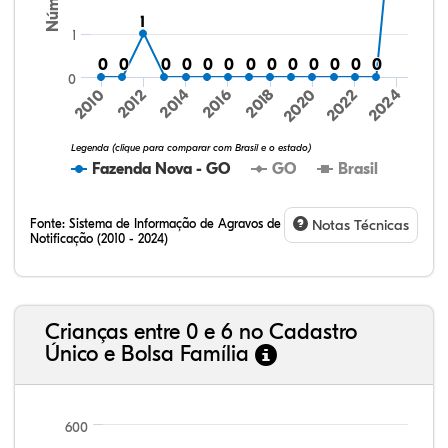
1
1
1
0
0
0
0
0
0
0
0
0
0
0
0
0
0
0
0
0
0
0
0
0
0
0
0
0
0
0
2024
2010
2012
2014
2016
2018
2020
2022
Legenda (clique para comparar com Brasil e o estado)
Fazenda Nova - GO
GO
Brasil
Fonte:
Sistema de Informação de Agravos de
Notas Técnicas
Notificação (2010 - 2024)
24,61%
7,79%
0,99%
65,97%
0,10%
0,54%
32,57%
9,24%
0,46%
54,88%
1,27%
1,56%
Crianças entre 0 e 6 no Cadastro
Único e Bolsa Família
600