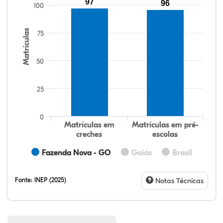
97
96
100
Matrículas
75
50
25
0
Matrículas em
Matrículas em pré-
creches
escolas
Fazenda Nova - GO
Goiás
Brasil
Fonte:
INEP (2025)
Notas Técnicas