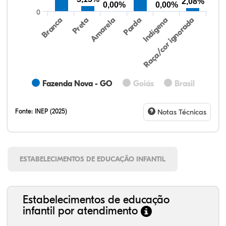
2,08%
0,00%
0,00%
0
Preta
Indígena
Branca
Parda
Amarela
Raça/cor ignorada
Fazenda Nova - GO
Goiás
Brasil
Fonte:
INEP (2025)
Notas Técnicas
ESTABELECIMENTOS DE EDUCAÇÃO INFANTIL
Estabelecimentos de educação
infantil por atendimento