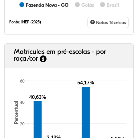
Fazenda Nova - GO
Goiás
Brasil
Fonte:
INEP (2025)
Notas Técnicas
Matrículas em pré-escolas - por
raça/cor
60
54,17%
40,63%
39,05%
2,10%
0,00%
46,53%
0,64%
11,68%
38,40%
3,47%
0,13%
50,15%
2,37%
5,48%
40
Percentual
20
3,13%