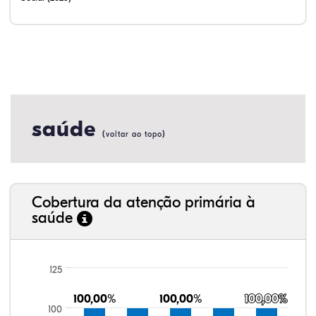
saúde
(
)
voltar ao topo
Cobertura da atenção primária à
saúde
125
100,00%
100,00%
100,00%
100,00%
100,00%
100,00%
100