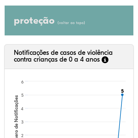
proteção
(
)
voltar ao topo
Notificações de casos de violência
contra crianças de 0 a 4 anos
6
5
5
5
Número de Notificações
4
3
2