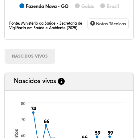
Fazenda Nova - GO
Goiás
Brasil
Fonte:
Ministério da Saúde - Secretaria de
Notas Técnicas
Vigilância em Saúde e Ambiente (2025)
NASCIDOS VIVOS
Nascidos vivos
80
74
74
70
66
66
59
59
59
59
60
56
56