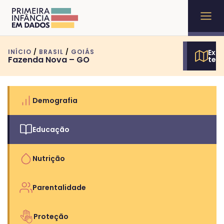
INÍCIO
/
BRASIL
/
GOIÁS
Expl
Fazenda Nova – GO
terr
Demografia
Educação
Nutrição
Parentalidade
Proteção