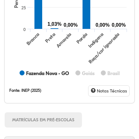
25
1,03%
0,00%
0,00%
0,00%
0
Preta
Indígena
Branca
Parda
Amarela
Raça/cor ignorada
Fazenda Nova - GO
Goiás
Brasil
Fonte:
INEP (2025)
Notas Técnicas
MATRÍCULAS EM PRÉ-ESCOLAS