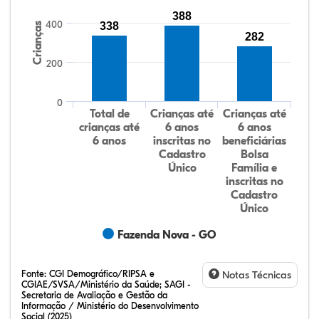
388
400
338
Crianças
282
200
0
Total de
Crianças até
Crianças até
crianças até
6 anos
6 anos
6 anos
inscritas no
beneficiárias
Cadastro
Bolsa
Único
Família e
inscritas no
Cadastro
Único
Fazenda Nova - GO
Fonte:
CGI Demográfico/RIPSA e
Notas Técnicas
CGIAE/SVSA/Ministério da Saúde; SAGI -
Secretaria de Avaliação e Gestão da
Informação / Ministério do Desenvolvimento
Social (2025)