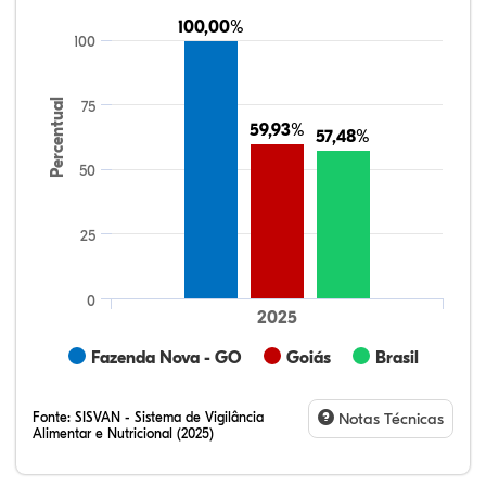
100,00%
100,00%
100
Percentual
75
59,93%
59,93%
57,48%
57,48%
50
25
0
2025
Fazenda Nova - GO
Goiás
Brasil
Fonte:
SISVAN - Sistema de Vigilância
Notas Técnicas
Alimentar e Nutricional (2025)