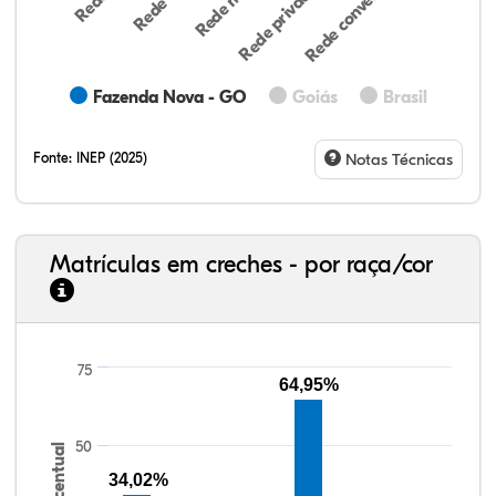
Rede privada (par…
Rede conveniada (…
Fazenda Nova - GO
Goiás
Brasil
Fonte:
INEP (2025)
Notas Técnicas
Matrículas em creches - por raça/cor
75
24,18%
6,98%
0,91%
67,29%
0,15%
0,48%
33,06%
7,95%
0,46%
55,81%
1,22%
1,50%
64,95%
50
Percentual
34,02%