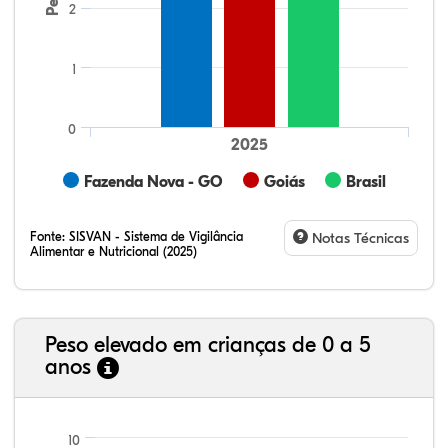
2
1
0
2025
Fazenda Nova - GO
Goiás
Brasil
Fonte:
SISVAN - Sistema de Vigilância
Notas Técnicas
Alimentar e Nutricional (2025)
Peso elevado em crianças de 0 a 5
anos
17,77%
6,70%
0,90%
74,05%
0,20%
0,37%
21,99%
7,16%
0,36%
66,18%
2,81%
1,50%
10