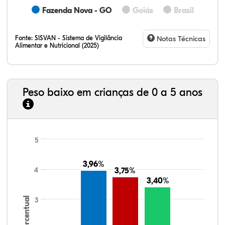
Fazenda Nova - GO
Goiás
Brasil
Fonte:
SISVAN - Sistema de Vigilância
Notas Técnicas
Alimentar e Nutricional (2025)
Peso baixo em crianças de 0 a 5 anos
5
3,96%
3,96%
4
3,75%
3,75%
3,40%
3,40%
Percentual
3