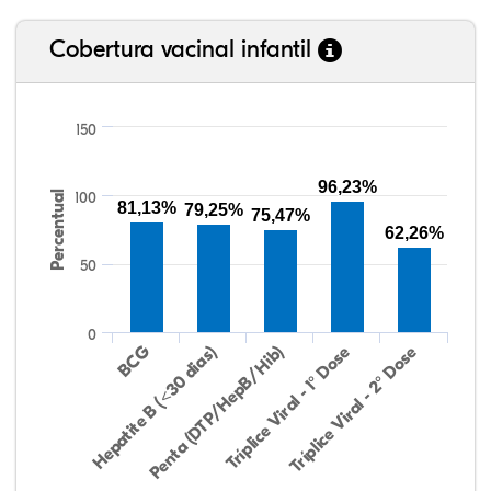
Cobertura vacinal infantil
150
96,23%
Percentual
100
81,13%
79,25%
75,47%
62,26%
50
0
Hepatite B (<30 dias)
BCG
Penta (DTP/HepB/Hib)
Tríplice Viral - 1° Dose
Tríplice Viral - 2° Dose