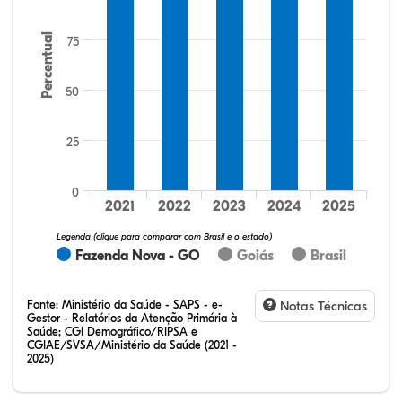
Percentual
75
50
25
20,90%
8,96%
0,00%
70,15%
0,00%
0,00%
32,28%
12,07%
0,23%
51,73%
2,94%
0,75%
0
2021
2022
2023
2024
2025
Legenda (clique para comparar com Brasil e o estado)
Fazenda Nova - GO
Goiás
Brasil
Fonte:
Ministério da Saúde - SAPS - e-
Notas Técnicas
Gestor - Relatórios da Atenção Primária à
Saúde; CGI Demográfico/RIPSA e
CGIAE/SVSA/Ministério da Saúde (2021 -
2025)