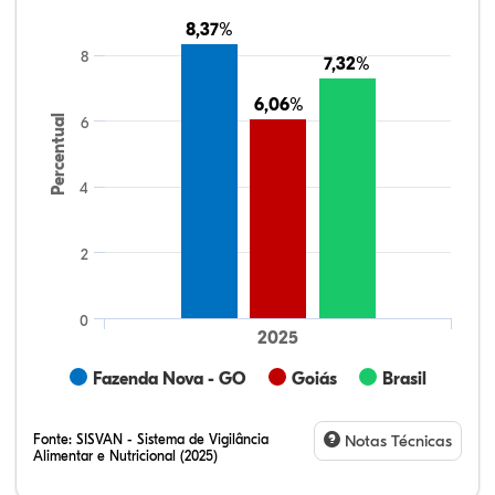
8,37%
8,37%
8
7,32%
7,32%
6,06%
6,06%
Percentual
6
4
2
0
2025
Fazenda Nova - GO
Goiás
Brasil
Fonte:
SISVAN - Sistema de Vigilância
Notas Técnicas
Alimentar e Nutricional (2025)