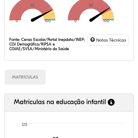
50
50
0
100
0
100
Fonte:
Censo Escolar/Portal Inepdata/INEP;
Notas Técnicas
CGI Demográfico/RIPSA e
CGIAE/SVSA/Ministério da Saúde
MATRÍCULAS
Matrículas na educação infantil
125
94,78%
92,97%
84,96%
90,01%
58,55%
99,81%
100,00%
88,82%
92,94%
78,33%