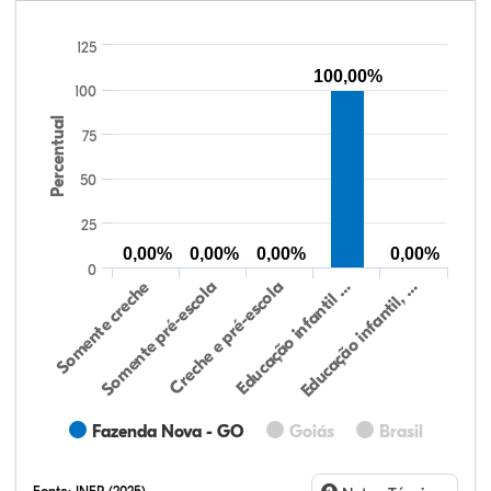
125
100,00%
100
Percentual
75
50
25
0,00%
0,00%
0,00%
0,00%
0
Somente creche
Somente pré-escola
Creche e pré-escola
Educação infantil …
Educação infantil, …
Fazenda Nova - GO
Goiás
Brasil