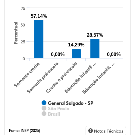
75
57,14%
Percentual
50
28,57%
25
14,29%
0,00%
0,00%
0
Somente creche
Somente pré-escola
Creche e pré-escola
Educação infantil …
Educação infantil, …
General Salgado - SP
São Paulo
Brasil
Fonte:
INEP (2025)
Notas Técnicas