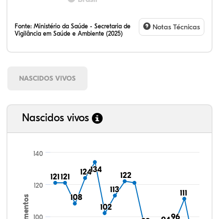
Fonte:
Ministério da Saúde - Secretaria de
Notas Técnicas
Vigilância em Saúde e Ambiente (2025)
NASCIDOS VIVOS
Nascidos vivos
140
134
134
124
124
122
122
121
121
121
121
120
113
113
111
111
108
108
Nascimentos
102
102
96
96
100