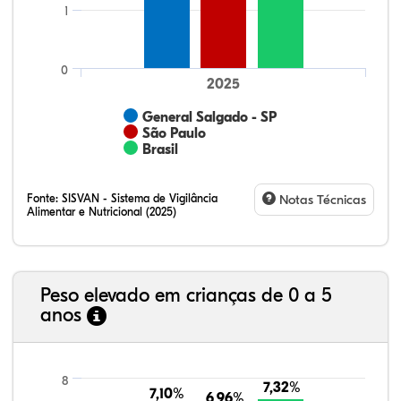
1
0
2025
General Salgado - SP
São Paulo
Brasil
Fonte:
SISVAN - Sistema de Vigilância
Notas Técnicas
Alimentar e Nutricional (2025)
Peso elevado em crianças de 0 a 5
anos
44,17%
7,79%
0,23%
47,39%
0,19%
0,22%
21,99%
7,16%
0,36%
66,18%
2,81%
1,50%
8
7,32%
7,32%
7,10%
7,10%
6,96%
6,96%