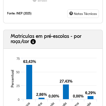
Brasil
Fonte:
INEP (2025)
Notas Técnicas
Matrículas em pré-escolas - por
raça/cor
75
63,43%
Percentual
64,83%
3,43%
0,30%
28,43%
0,13%
2,88%
38,40%
3,47%
0,13%
50,15%
2,37%
5,48%
50
27,43%
25
6,29%
2,86%
0,00%
0,00%
0
Preta