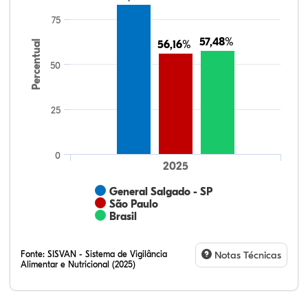
75
57,48%
57,48%
Percentual
56,16%
56,16%
50
25
0
2025
General Salgado - SP
São Paulo
Brasil
Fonte:
SISVAN - Sistema de Vigilância
Notas Técnicas
Alimentar e Nutricional (2025)