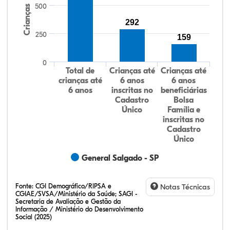
500
Crianças
292
250
159
0
Total de
Crianças até
Crianças até
crianças até
6 anos
6 anos
6 anos
inscritas no
beneficiárias
Cadastro
Bolsa
Único
Família e
inscritas no
Cadastro
Único
General Salgado - SP
Fonte:
CGI Demográfico/RIPSA e
Notas Técnicas
CGIAE/SVSA/Ministério da Saúde; SAGI -
Secretaria de Avaliação e Gestão da
Informação / Ministério do Desenvolvimento
Social (2025)