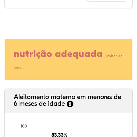
nutrição adequada
(
voltar ao
)
topo
62,18%
3,70%
0,32%
30,79%
0,09%
2,93%
35,89%
3,62%
0,11%
52,11%
2,54%
5,72%
Aleitamento materno em menores de
6 meses de idade
100
83,33%
83,33%