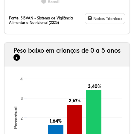
Brasil
Fonte:
SISVAN - Sistema de Vigilância
Notas Técnicas
Alimentar e Nutricional (2025)
Peso baixo em crianças de 0 a 5 anos
4
3,40%
3,40%
3
2,67%
2,67%
Percentual
2
1,64%
1,64%