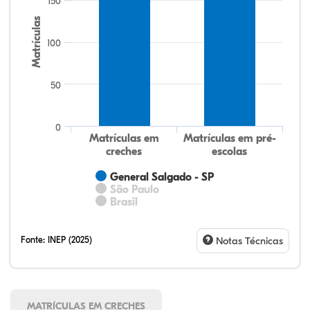
150
Matrículas
100
50
0
Matrículas em
Matrículas em pré-
creches
escolas
General Salgado - SP
São Paulo
Brasil
Fonte:
INEP (2025)
Notas Técnicas
MATRÍCULAS EM CRECHES