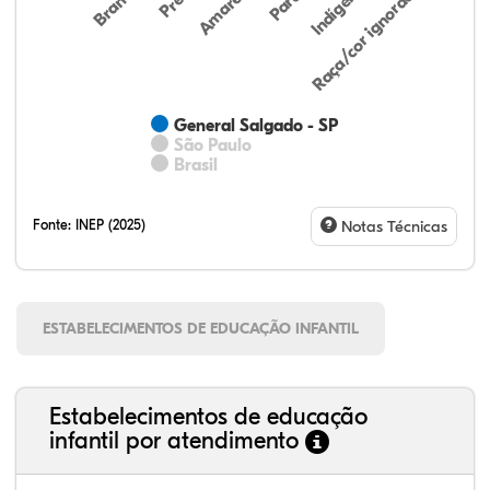
Indígena
Branca
Parda
Amarela
Raça/cor ignorada
General Salgado - SP
São Paulo
Brasil
Fonte:
INEP (2025)
Notas Técnicas
ESTABELECIMENTOS DE EDUCAÇÃO INFANTIL
Estabelecimentos de educação
infantil por atendimento