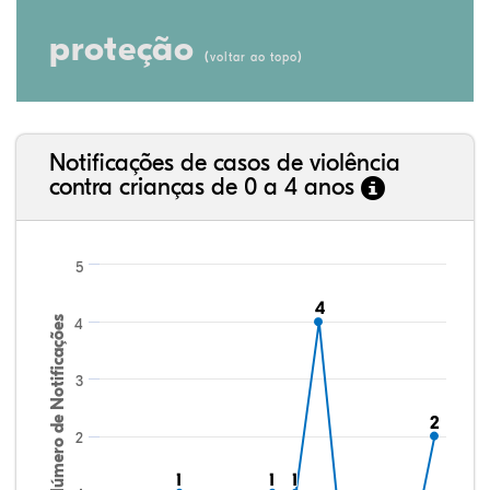
proteção
(
)
voltar ao topo
Notificações de casos de violência
contra crianças de 0 a 4 anos
5
4
4
Número de Notificações
4
3
2
2
2
1
1
1
1
1
1