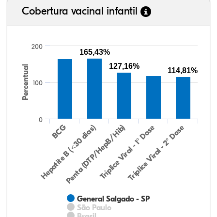
Cobertura vacinal infantil
200
165,43%
127,16%
Percentual
114,81%
100
0
Hepatite B (<30 dias)
BCG
Penta (DTP/HepB/Hib)
Tríplice Viral - 1° Dose
Tríplice Viral - 2° Dose
General Salgado - SP
São Paulo
Brasil