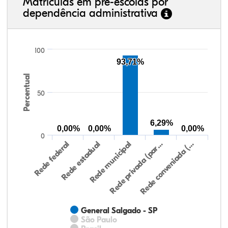
Matrículas em pré-escolas por
dependência administrativa
100
93,71%
Percentual
50
6,29%
0,00%
0,00%
0,00%
0
Rede federal
Rede estadual
Rede municipal
Rede privada (par…
Rede conveniada (…
General Salgado - SP
São Paulo