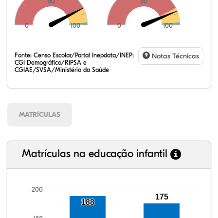
50
50
0
100
0
100
Fonte:
Censo Escolar/Portal Inepdata/INEP;
Notas Técnicas
CGI Demográfico/RIPSA e
CGIAE/SVSA/Ministério da Saúde
MATRÍCULAS
Matrículas na educação infantil
200
175
96,68%
94,84%
89,47%
94,17%
84,43%
99,81%
100,00%
88,82%
92,94%
78,33%
188