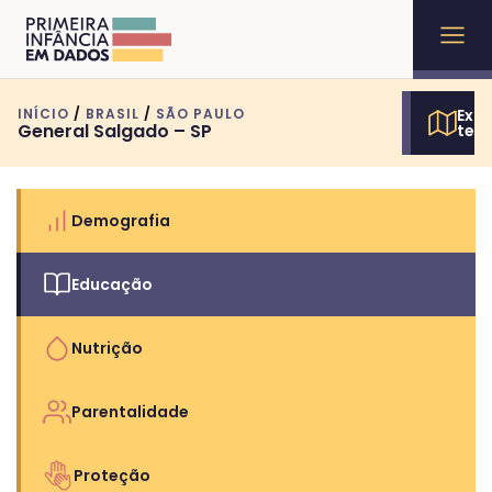
INÍCIO
/
BRASIL
/
SÃO PAULO
Expl
General Salgado – SP
terr
Demografia
Educação
Nutrição
Parentalidade
Proteção