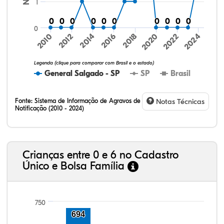
1
0
0
0
0
0
0
0
0
0
0
0
0
0
0
0
0
0
0
0
0
0
2024
2010
2012
2014
2016
2018
2020
2022
Legenda (clique para comparar com Brasil e o estado)
General Salgado - SP
SP
Brasil
Fonte:
Sistema de Informação de Agravos de
Notas Técnicas
Notificação (2010 - 2024)
49,62%
9,46%
0,56%
40,03%
0,13%
0,19%
32,57%
9,24%
0,46%
54,88%
1,27%
1,56%
Crianças entre 0 e 6 no Cadastro
Único e Bolsa Família
750
694