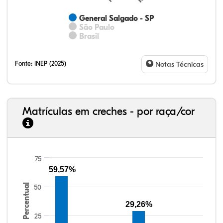
General Salgado - SP
São Paulo
Brasil
Fonte:
INEP (2025)
Notas Técnicas
Matrículas em creches - por raça/cor
51,89%
8,16%
0,54%
39,08%
0,10%
0,23%
33,06%
7,95%
0,46%
55,81%
1,22%
1,50%
75
59,57%
Percentual
50
29,26%
25