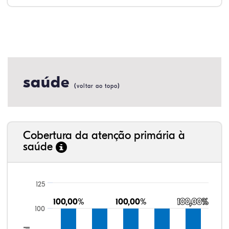
saúde
(
)
voltar ao topo
Cobertura da atenção primária à
saúde
125
100,00%
100,00%
100,00%
100,00%
100,00%
100,00%
100