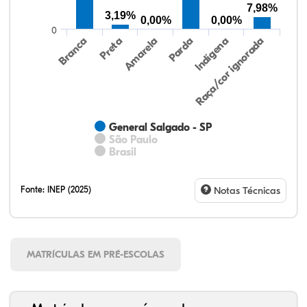
7,98%
3,19%
0,00%
0,00%
0
Preta
Indígena
Branca
Parda
Amarela
Raça/cor ignorada
General Salgado - SP
São Paulo
Brasil
Fonte:
INEP (2025)
Notas Técnicas
MATRÍCULAS EM PRÉ-ESCOLAS