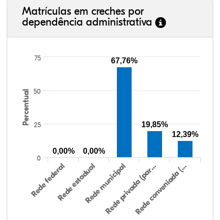
Matrículas em creches por
dependência administrativa
75
67,76%
50
Percentual
19,85%
25
12,39%
0,00%
0,00%
0
Rede federal
Rede estadual
Rede municipal
Rede privada (par…
Rede conveniada (…