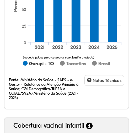
Percentual
50
25
12,50%
18,75%
0,00%
50,00%
12,50%
6,25%
32,28%
12,07%
0,23%
51,73%
2,94%
0,75%
0
2021
2022
2023
2024
2025
Legenda (clique para comparar com Brasil e o estado)
Gurupi - TO
Tocantins
Brasil
Fonte:
Ministério da Saúde - SAPS - e-
Notas Técnicas
Gestor - Relatórios da Atenção Primária à
Saúde; CGI Demográfico/RIPSA e
CGIAE/SVSA/Ministério da Saúde (2021 -
2025)
Cobertura vacinal infantil