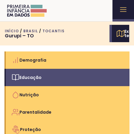
INÍCIO
/
BRASIL
/
TOCANTIS
Expl
Gurupi – TO
terr
Demografia
Educação
Nutrição
Parentalidade
Proteção