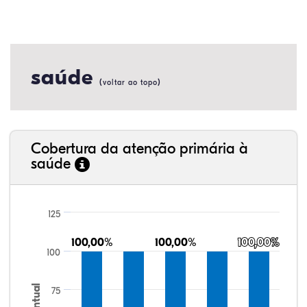
saúde
(
)
voltar ao topo
Cobertura da atenção primária à
saúde
125
100,00%
100,00%
100,00%
100,00%
100,00%
100,00%
100
75