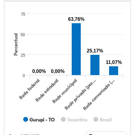
75
63,76%
50
Percentual
25,17%
25
11,07%
0,00%
0,00%
0
Rede federal
Rede estadual
Rede municipal
Rede privada (par…
Rede conveniada (…
Gurupi - TO
Tocantins
Brasil