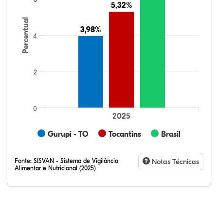
5,32%
5,32%
Percentual
3,98%
3,98%
4
2
0
2025
Gurupi - TO
Tocantins
Brasil
Fonte:
SISVAN - Sistema de Vigilância
Notas Técnicas
Alimentar e Nutricional (2025)