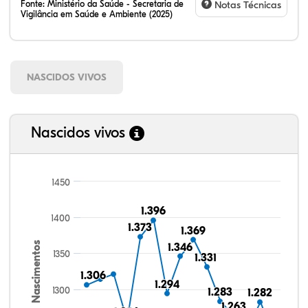
Fonte:
Ministério da Saúde - Secretaria de
Notas Técnicas
Vigilância em Saúde e Ambiente (2025)
NASCIDOS VIVOS
Nascidos vivos
1450
1.396
1.396
1400
1.373
1.373
1.369
1.369
Nascimentos
1.346
1.346
1350
1.331
1.331
1.306
1.306
1.294
1.294
1300
1.283
1.283
1.282
1.282
1.263
1.263