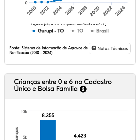
0
2014
2020
2012
2018
2024
2010
2016
2022
Legenda (clique para comparar com Brasil e o estado)
Gurupi - TO
TO
Brasil
Fonte:
Sistema de Informação de Agravos de
Notas Técnicas
Notificação (2010 - 2024)
13,05%
10,95%
1,68%
72,42%
1,68%
0,21%
32,57%
9,24%
0,46%
54,88%
1,27%
1,56%
Crianças entre 0 e 6 no Cadastro
Único e Bolsa Família
10k
8.355
Crianças
4.423
5k