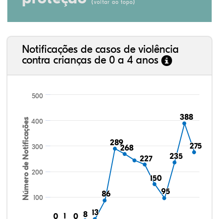
(
)
voltar ao topo
Notificações de casos de violência
contra crianças de 0 a 4 anos
500
388
388
Número de Notificações
400
289
289
275
275
300
268
268
235
235
227
227
200
150
150
95
95
86
86
100
13
13
8
8
1
1
0
0
0
0