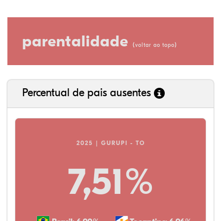
parentalidade
(
)
voltar ao topo
Percentual de pais ausentes
2025 | GURUPI - TO
7,51%