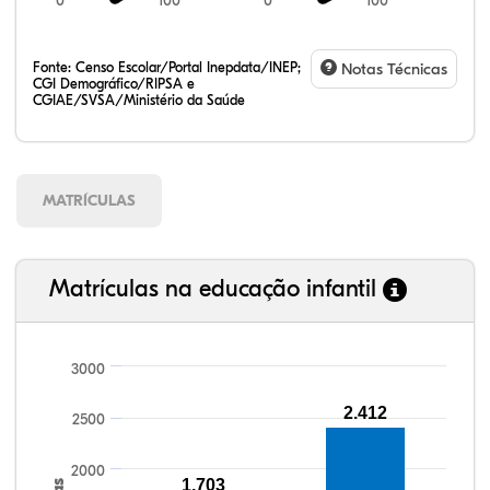
0
100
0
100
Fonte:
Censo Escolar/Portal Inepdata/INEP;
Notas Técnicas
CGI Demográfico/RIPSA e
CGIAE/SVSA/Ministério da Saúde
MATRÍCULAS
Matrículas na educação infantil
3000
107,84%
109,24%
90,21%
95,47%
70,94%
99,81%
100,00%
88,82%
92,94%
78,33%
2.412
2500
2000
1.703