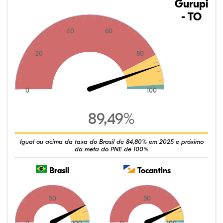
Gurupi
- TO
40
60
20
80
0
100
89,49%
Igual ou acima da taxa do Brasil de 84,80% em 2025 e próximo
da meta do PNE de 100%
Brasil
Tocantins
50
50