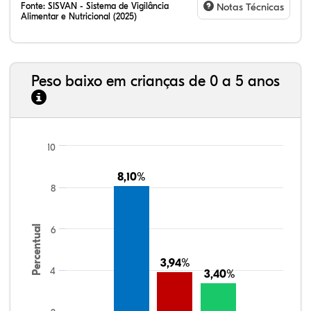
Fonte:
SISVAN - Sistema de Vigilância
Notas Técnicas
Alimentar e Nutricional (2025)
Peso baixo em crianças de 0 a 5 anos
10
8,10%
8,10%
8
Percentual
6
3,94%
3,94%
4
3,40%
3,40%