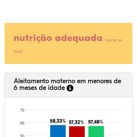
nutrição adequada
(
voltar ao
)
topo
16,10%
3,90%
0,00%
65,85%
2,44%
11,71%
35,89%
3,62%
0,11%
52,11%
2,54%
5,72%
Aleitamento materno em menores de
6 meses de idade
70
58,33%
58,33%
57,48%
57,48%
57,32%
57,32%
60
50