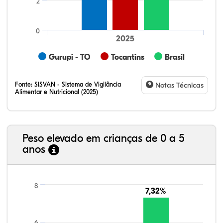
2
0
2025
Gurupi - TO
Tocantins
Brasil
Fonte:
SISVAN - Sistema de Vigilância
Notas Técnicas
Alimentar e Nutricional (2025)
Peso elevado em crianças de 0 a 5
anos
9,07%
8,92%
1,36%
75,81%
4,57%
0,27%
21,99%
7,16%
0,36%
66,18%
2,81%
1,50%
8
7,32%
7,32%
6