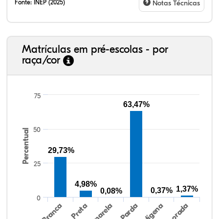
Fonte:
INEP (2025)
Notas Técnicas
Matrículas em pré-escolas - por
raça/cor
75
63,47%
16,72%
3,54%
0,00%
66,88%
2,25%
10,61%
38,40%
3,47%
0,13%
50,15%
2,37%
5,48%
50
Percentual
29,73%
25
4,98%
1,37%
0,37%
0,08%
0
Preta
Indígena
Branca
Parda
Amarela