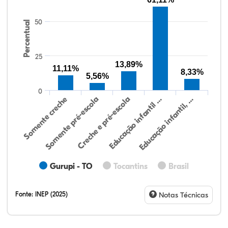
50
Percentual
25
13,89%
11,11%
8,33%
5,56%
0
Somente creche
Somente pré-escola
Creche e pré-escola
Educação infantil …
Educação infantil, …
Gurupi - TO
Tocantins
Brasil
Fonte:
INEP (2025)
Notas Técnicas