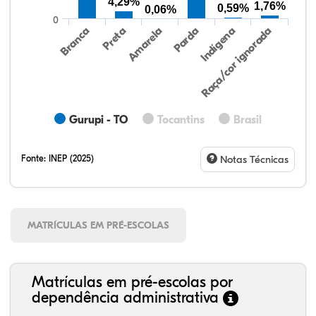
4,29%
1,76%
0,59%
0,06%
0
Preta
Indígena
Branca
Parda
Amarela
Raça/cor ignorada
Gurupi - TO
Tocantins
Brasil
Fonte:
INEP (2025)
Notas Técnicas
MATRÍCULAS EM PRÉ-ESCOLAS
Matrículas em pré-escolas por
dependência administrativa