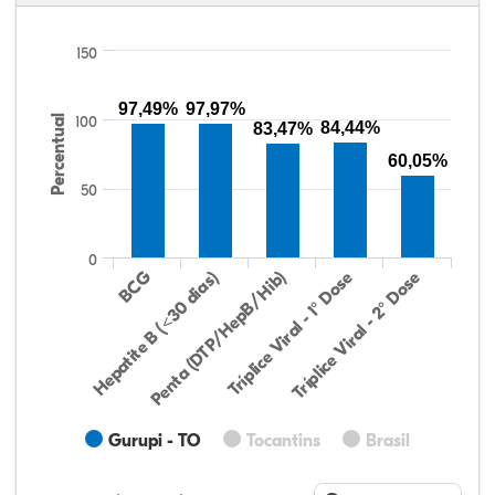
150
97,49%
97,97%
Percentual
100
84,44%
83,47%
60,05%
50
0
Hepatite B (<30 dias)
BCG
Penta (DTP/HepB/Hib)
Tríplice Viral - 1° Dose
Tríplice Viral - 2° Dose
Gurupi - TO
Tocantins
Brasil