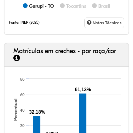
Gurupi - TO
Tocantins
Brasil
Fonte:
INEP (2025)
Notas Técnicas
Matrículas em creches - por raça/cor
80
13,31%
9,88%
1,24%
73,07%
2,05%
0,45%
33,06%
7,95%
0,46%
55,81%
1,22%
1,50%
61,13%
60
Percentual
40
32,18%
20