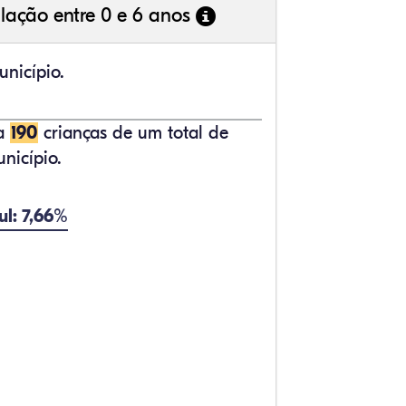
lação entre 0 e 6 anos
nicípio.
ta
190
crianças de um total de
nicípio.
ul: 7,66%