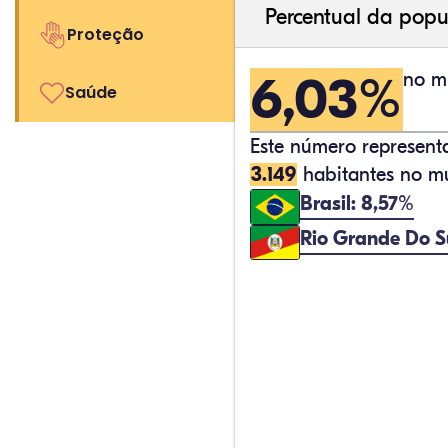
Percentual da popu
Proteção
6,03%
no mu
Saúde
Este número represen
3.149
habitantes no mu
Brasil: 8,57%
Rio Grande Do S