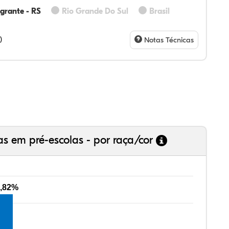
grante - RS
Rio Grande Do Sul
Brasil
15%
75%
0%
21%
9%
0%
28%
07%
3%
73%
4%
5%
)
Notas Técnicas
as em pré-escolas - por raça/cor
,82%