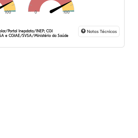
100
0
100
lar/Portal Inepdata/INEP; CGI
Notas Técnicas
SA e CGIAE/SVSA/Ministério da Saúde