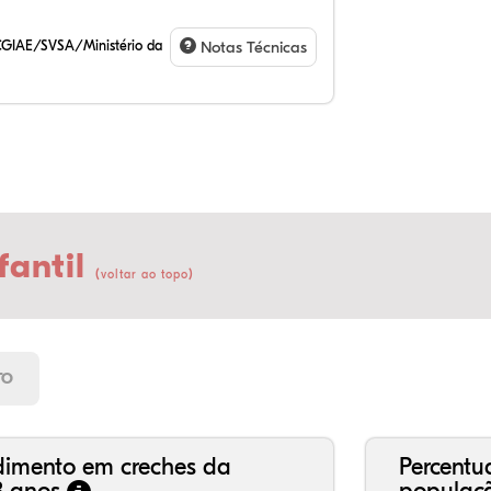
CGIAE/SVSA/Ministério da
Notas Técnicas
fantil
(
)
voltar ao topo
TO
dimento em creches da
Percentu