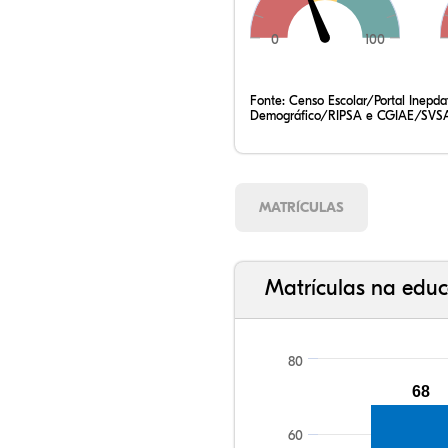
0
100
78,44%
7,38%
0,13%
13,39%
0,59%
0,07%
35,47%
7,72%
0,47%
54,20%
0,83%
1,31%
Fonte:
Censo Escolar/Portal Inepd
Demográfico/RIPSA e CGIAE/SVSA
MATRÍCULAS
Matrículas na educ
80
68
60