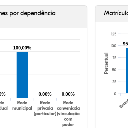
ches por dependência
Matrícul
125
95
100
100,00%
Percentual
75
50
25
0
00%
0,00%
0,00%
Bran
de
Rede
Rede
Rede
dual
municipal
privada
conveniada
(particular)
(vinculação
com
poder