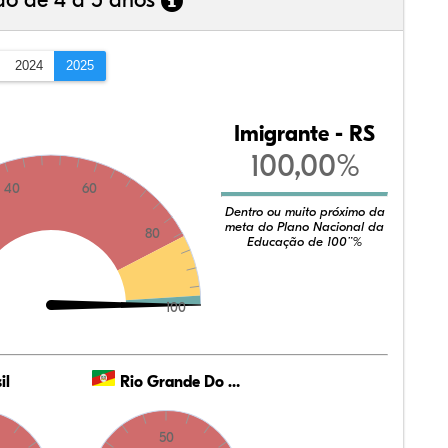
ão de 4 a 5 anos
2024
2025
Imigrante - RS
100,00%
40
60
Dentro ou muito próximo da
meta do Plano Nacional da
80
Educação de 100¨%
100
il
Rio Grande Do Sul
50