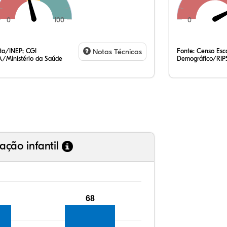
0
100
0
ata/INEP; CGI
Notas Técnicas
Fonte:
Censo Esco
/Ministério da Saúde
Demográfico/RIP
ação infantil
68