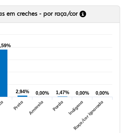
as em creches - por raça/cor
,59%
2,94%
1,47%
0,00%
0,00%
0,00%
Preta
Indígena
Amarela
Raça/cor ignorada
ca
Parda