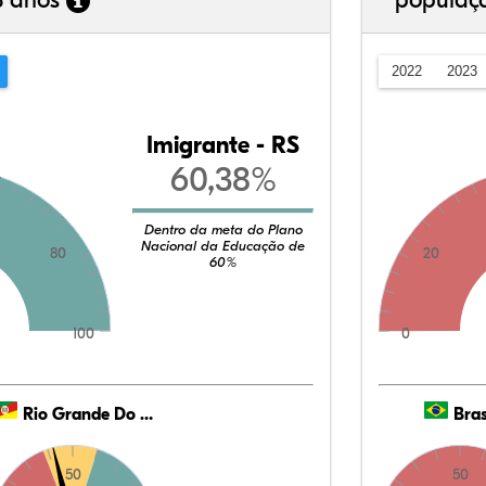
3 anos
populaç
2022
2023
Imigrante - RS
60,38%
Dentro da meta do Plano
Nacional da Educação de
80
20
60%
100
0
Rio Grande Do Sul
Bras
50
50