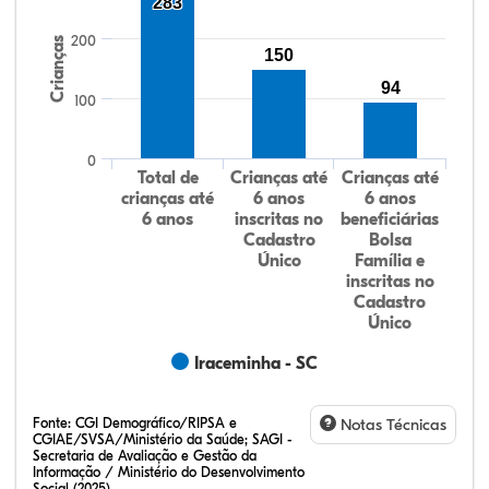
283
200
Crianças
150
94
100
0
Total de
Crianças até
Crianças até
crianças até
6 anos
6 anos
6 anos
inscritas no
beneficiárias
Cadastro
Bolsa
Único
Família e
inscritas no
Cadastro
Único
Iraceminha - SC
Fonte:
CGI Demográfico/RIPSA e
Notas Técnicas
CGIAE/SVSA/Ministério da Saúde; SAGI -
Secretaria de Avaliação e Gestão da
Informação / Ministério do Desenvolvimento
Social (2025)