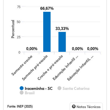
75
66,67%
Percentual
50
33,33%
25
0,00%
0,00%
0,00%
0
Somente creche
Somente pré-escola
Creche e pré-escola
Educação infantil …
Educação infantil, …
Iraceminha - SC
Santa Catarina
Brasil
Fonte:
INEP (2025)
Notas Técnicas