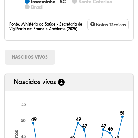
Iraceminha - SC
Santa Catarina
Brasil
Fonte:
Ministério da Saúde - Secretaria de
Notas Técnicas
Vigilância em Saúde e Ambiente (2025)
NASCIDOS VIVOS
Nascidos vivos
55
51
51
49
49
49
49
50
47
47
47
47
46
46
45