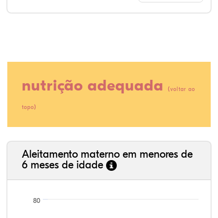
nutrição adequada
(
voltar ao
)
topo
80,23%
3,70%
0,00%
13,99%
0,64%
1,45%
35,89%
3,62%
0,11%
52,11%
2,54%
5,72%
Aleitamento materno em menores de
6 meses de idade
80