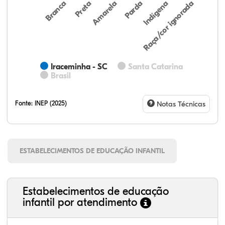
Preta
Indígena
Amarela
Raça/cor ignorada
Branca
Parda
Iraceminha - SC
Santa Catarina
Brasil
Fonte:
INEP (2025)
Notas Técnicas
ESTABELECIMENTOS DE EDUCAÇÃO INFANTIL
Estabelecimentos de educação
infantil por atendimento