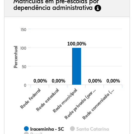
Matrículas em pré-escolas por
dependência administrativa
150
100,00%
Percentual
100
50
0,00%
0,00%
0,00%
0,00%
0
Rede federal
Rede estadual
Rede municipal
Rede privada (par…
Rede conveniada (…
Iraceminha - SC
Santa Catarina