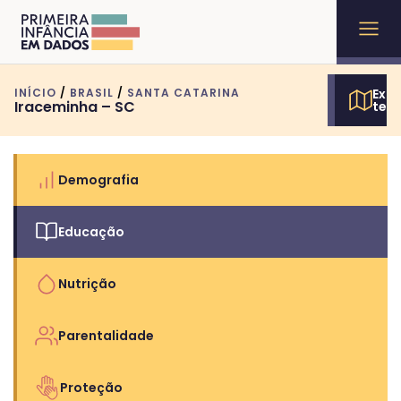
INÍCIO
/
BRASIL
/
SANTA CATARINA
Expl
Iraceminha – SC
terr
Demografia
Educação
Nutrição
Parentalidade
Proteção