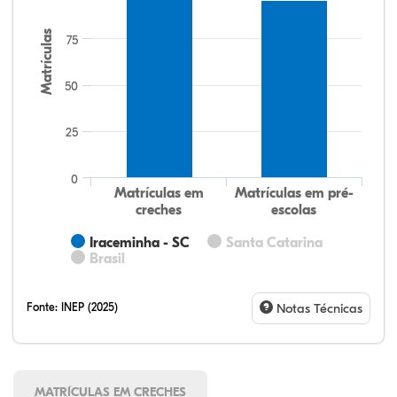
Matrículas
75
50
25
0
Matrículas em
Matrículas em pré-
creches
escolas
Iraceminha - SC
Santa Catarina
Brasil
Fonte:
INEP (2025)
Notas Técnicas
MATRÍCULAS EM CRECHES