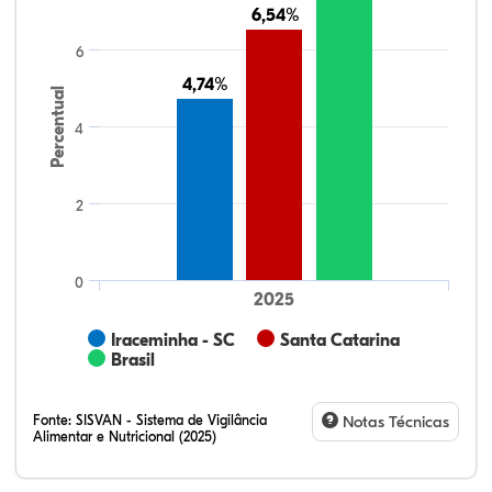
6,54%
6,54%
6
4,74%
4,74%
Percentual
4
2
0
2025
Iraceminha - SC
Santa Catarina
Brasil
Fonte:
SISVAN - Sistema de Vigilância
Notas Técnicas
Alimentar e Nutricional (2025)