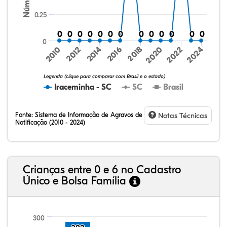
0.25
0
0
0
0
0
0
0
0
0
0
0
0
0
0
0
0
0
0
0
0
0
0
0
0
0
0
0
2016
2020
2024
2010
2014
2018
2022
2012
Legenda (clique para comparar com Brasil e o estado)
Iraceminha - SC
SC
Brasil
Fonte:
Sistema de Informação de Agravos de
Notas Técnicas
Notificação (2010 - 2024)
74,03%
5,10%
0,26%
19,73%
0,70%
0,19%
32,57%
9,24%
0,46%
54,88%
1,27%
1,56%
Crianças entre 0 e 6 no Cadastro
Único e Bolsa Família
300