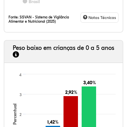
Brasil
Fonte:
SISVAN - Sistema de Vigilância
Notas Técnicas
Alimentar e Nutricional (2025)
Peso baixo em crianças de 0 a 5 anos
4
3,40%
3,40%
2,92%
2,92%
3
Percentual
2
1,42%
1,42%