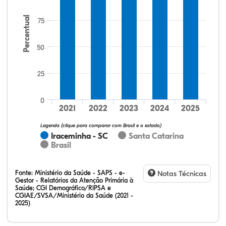
Percentual
75
50
25
72,73%
11,36%
0,00%
11,36%
4,55%
0,00%
32,28%
12,07%
0,23%
51,73%
2,94%
0,75%
0
2021
2022
2023
2024
2025
Legenda (clique para comparar com Brasil e o estado)
Iraceminha - SC
Santa Catarina
Brasil
Fonte:
Ministério da Saúde - SAPS - e-
Notas Técnicas
Gestor - Relatórios da Atenção Primária à
Saúde; CGI Demográfico/RIPSA e
CGIAE/SVSA/Ministério da Saúde (2021 -
2025)