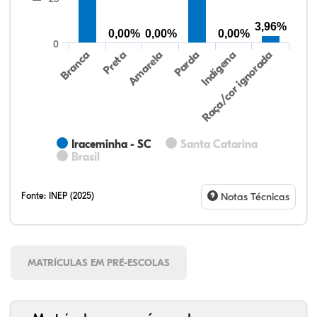
3,96%
0,00%
0,00%
0,00%
0
Preta
Indígena
Branca
Parda
Amarela
Raça/cor ignorada
Iraceminha - SC
Santa Catarina
Brasil
Fonte:
INEP (2025)
Notas Técnicas
MATRÍCULAS EM PRÉ-ESCOLAS