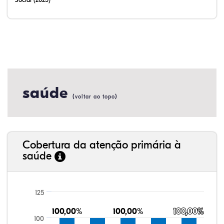
saúde
(
)
voltar ao topo
Cobertura da atenção primária à
saúde
125
100,00%
100,00%
100,00%
100,00%
100,00%
100,00%
100