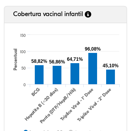
Cobertura vacinal infantil
150
96,08%
Percentual
100
64,71%
58,82%
56,86%
45,10%
50
0
Hepatite B (<30 dias)
BCG
Penta (DTP/HepB/Hib)
Tríplice Viral - 1° Dose
Tríplice Viral - 2° Dose