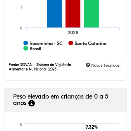
1
0
2025
Iraceminha - SC
Santa Catarina
Brasil
Fonte:
SISVAN - Sistema de Vigilância
Notas Técnicas
Alimentar e Nutricional (2025)
Peso elevado em crianças de 0 a 5
anos
68,17%
3,80%
0,24%
26,30%
1,19%
0,30%
21,99%
7,16%
0,36%
66,18%
2,81%
1,50%
8
7,32%
7,32%