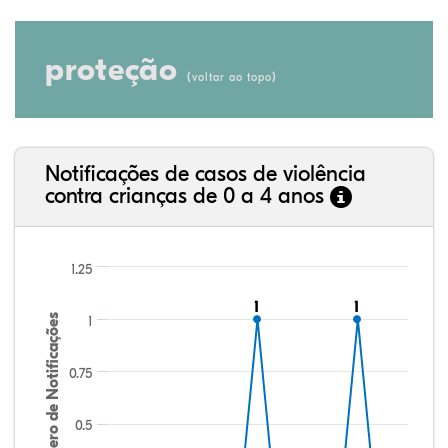
proteção
(
)
voltar ao topo
Notificações de casos de violência
contra crianças de 0 a 4 anos
1.25
1
1
1
1
Número de Notificações
1
0.75
0.5