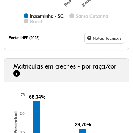
Iraceminha - SC
Santa Catarina
Brasil
Fonte:
INEP (2025)
Notas Técnicas
Matrículas em creches - por raça/cor
75
66,34%
76,13%
4,31%
0,27%
18,65%
0,43%
0,21%
33,06%
7,95%
0,46%
55,81%
1,22%
1,50%
50
Percentual
29,70%
25