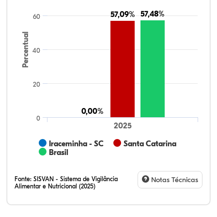
57,48%
57,48%
57,09%
57,09%
60
Percentual
40
20
0,00%
0,00%
0
2025
Iraceminha - SC
Santa Catarina
Brasil
Fonte:
SISVAN - Sistema de Vigilância
Notas Técnicas
Alimentar e Nutricional (2025)