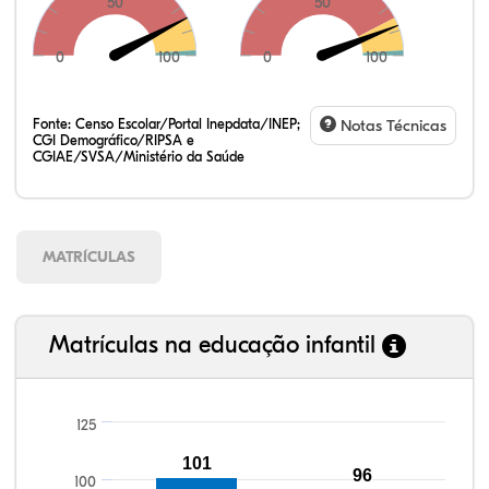
50
50
0
100
0
100
Fonte:
Censo Escolar/Portal Inepdata/INEP;
Notas Técnicas
CGI Demográfico/RIPSA e
CGIAE/SVSA/Ministério da Saúde
MATRÍCULAS
Matrículas na educação infantil
125
101
96
93,75%
92,80%
93,45%
96,16%
81,13%
99,81%
100,00%
88,82%
92,94%
78,33%
100