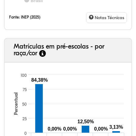
Brasil
Fonte:
INEP (2025)
Notas Técnicas
Matrículas em pré-escolas - por
raça/cor
100
84,38%
75
Percentual
80,86%
3,50%
0,00%
13,68%
0,62%
1,34%
38,40%
3,47%
0,13%
50,15%
2,37%
5,48%
50
25
12,50%
3,13%
0,00%
0,00%
0,00%
0