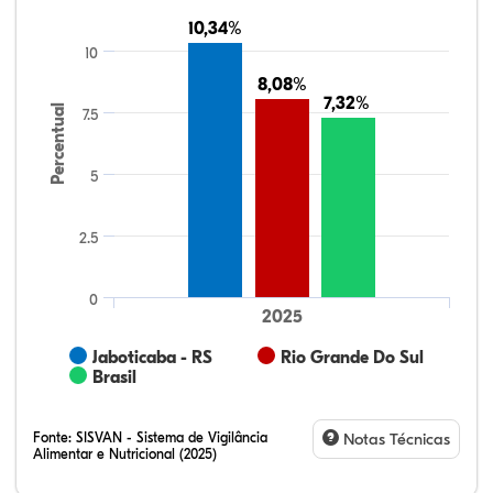
10,34%
10,34%
10
8,08%
8,08%
7,32%
7,32%
Percentual
7.5
5
2.5
0
2025
Jaboticaba - RS
Rio Grande Do Sul
Brasil
Fonte:
SISVAN - Sistema de Vigilância
Notas Técnicas
Alimentar e Nutricional (2025)