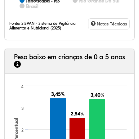
Jaboticaba - RS
Rio Grande Do Sul
Brasil
Fonte:
SISVAN - Sistema de Vigilância
Notas Técnicas
Alimentar e Nutricional (2025)
Peso baixo em crianças de 0 a 5 anos
4
3,45%
3,45%
3,40%
3,40%
3
2,54%
2,54%
Percentual
2