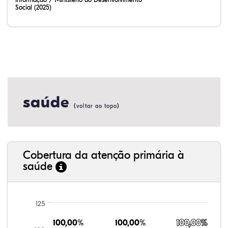
Social (2025)
saúde
(
)
voltar ao topo
Cobertura da atenção primária à
saúde
125
100,00%
100,00%
100,00%
100,00%
100,00%
100,00%