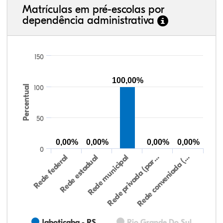
Matrículas em pré-escolas por
dependência administrativa
150
100,00%
Percentual
100
50
0,00%
0,00%
0,00%
0,00%
0
Rede federal
Rede estadual
Rede municipal
Rede privada (par…
Rede conveniada (…
Jaboticaba - RS
Rio Grande Do Sul