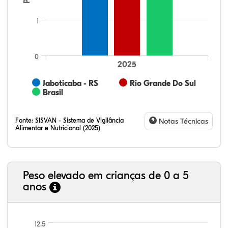
1
0
2025
Jaboticaba - RS
Rio Grande Do Sul
Brasil
Fonte:
SISVAN - Sistema de Vigilância
Notas Técnicas
Alimentar e Nutricional (2025)
Peso elevado em crianças de 0 a 5
anos
69,77%
8,24%
0,13%
20,14%
1,67%
0,06%
21,99%
7,16%
0,36%
66,18%
2,81%
1,50%
12.5