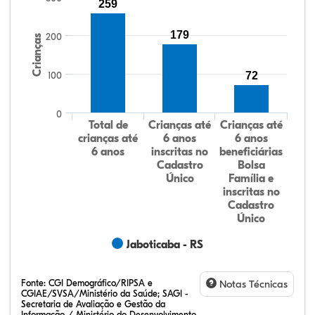
259
179
200
Crianças
100
72
0
Total de
Crianças até
Crianças até
crianças até
6 anos
6 anos
6 anos
inscritas no
beneficiárias
Cadastro
Bolsa
Único
Família e
inscritas no
Cadastro
Único
Jaboticaba - RS
Fonte:
CGI Demográfico/RIPSA e
Notas Técnicas
CGIAE/SVSA/Ministério da Saúde; SAGI -
Secretaria de Avaliação e Gestão da
Informação / Ministério do Desenvolvimento