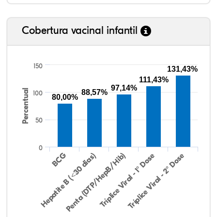
Cobertura vacinal infantil
150
131,43%
111,43%
97,14%
Percentual
88,57%
100
80,00%
50
0
Hepatite B (<30 dias)
BCG
Penta (DTP/HepB/Hib)
Tríplice Viral - 1° Dose
Tríplice Viral - 2° Dose