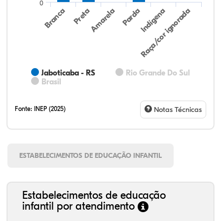
0
Preta
Indígena
Amarela
Raça/cor ignorada
Branca
Parda
Jaboticaba - RS
Rio Grande Do Sul
Brasil
Fonte:
INEP (2025)
Notas Técnicas
ESTABELECIMENTOS DE EDUCAÇÃO INFANTIL
Estabelecimentos de educação
infantil por atendimento