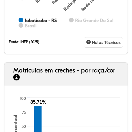
Jaboticaba - RS
Rio Grande Do Sul
Brasil
Fonte:
INEP (2025)
Notas Técnicas
Matrículas em creches - por raça/cor
100
85,71%
77,34%
7,88%
0,13%
13,87%
0,71%
0,08%
33,06%
7,95%
0,46%
55,81%
1,22%
1,50%
75
Percentual
50