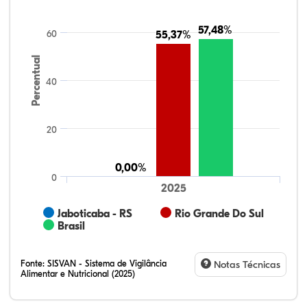
57,48%
57,48%
60
55,37%
55,37%
Percentual
40
20
0,00%
0,00%
0
2025
Jaboticaba - RS
Rio Grande Do Sul
Brasil
Fonte:
SISVAN - Sistema de Vigilância
Notas Técnicas
Alimentar e Nutricional (2025)