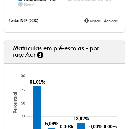
Brasil
Fonte:
INEP (2025)
Notas Técnicas
Matrículas em pré-escolas - por
raça/cor
100
81,01%
75
Percentual
82,41%
4,84%
0,26%
10,47%
1,50%
0,53%
38,40%
3,47%
0,13%
50,15%
2,37%
5,48%
50
25
13,92%
5,06%
0,00%
0,00%
0,00%