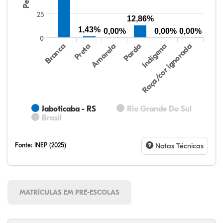
25
12,86%
1,43%
0,00%
0,00%
0,00%
0
Preta
Indígena
Amarela
Raça/cor ignorada
Branca
Parda
Jaboticaba - RS
Rio Grande Do Sul
Brasil
Fonte:
INEP (2025)
Notas Técnicas
MATRÍCULAS EM PRÉ-ESCOLAS