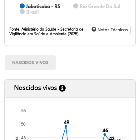
Jaboticaba - RS
Rio Grande Do Sul
Brasil
Fonte:
Ministério da Saúde - Secretaria de
Notas Técnicas
Vigilância em Saúde e Ambiente (2025)
NASCIDOS VIVOS
Nascidos vivos
55
49
49
50
46
46
45
43
43