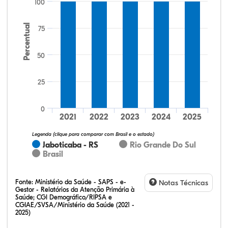
100
Percentual
75
50
25
64,15%
20,75%
0,00%
13,21%
1,89%
0,00%
32,28%
12,07%
0,23%
51,73%
2,94%
0,75%
0
2021
2022
2023
2024
2025
Legenda (clique para comparar com Brasil e o estado)
Jaboticaba - RS
Rio Grande Do Sul
Brasil
Fonte:
Ministério da Saúde - SAPS - e-
Notas Técnicas
Gestor - Relatórios da Atenção Primária à
Saúde; CGI Demográfico/RIPSA e
CGIAE/SVSA/Ministério da Saúde (2021 -
2025)