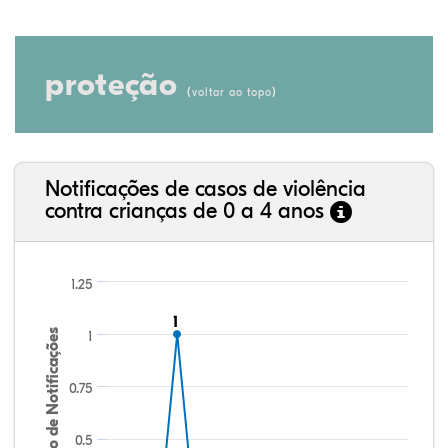
proteção
(
)
voltar ao topo
Notificações de casos de violência
contra crianças de 0 a 4 anos
1.25
1
1
Número de Notificações
1
0.75
0.5