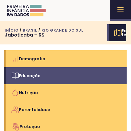
INÍCIO
/
BRASIL
/
RIO GRANDE DO SUL
Expl
Jaboticaba – RS
terr
Demografia
Educação
Nutrição
Parentalidade
Proteção