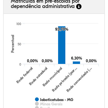
Matrículas em pré-escolas por
dependência administrativa
100
93,70%
Percentual
50
6,30%
0,00%
0,00%
0,00%
0
Rede federal
Rede estadual
Rede municipal
Rede privada (par…
Rede conveniada (…
Jaboticatubas - MG
Minas Gerais