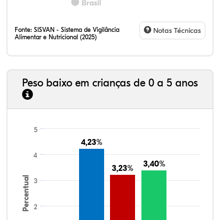
Brasil
Fonte:
SISVAN - Sistema de Vigilância
Notas Técnicas
Alimentar e Nutricional (2025)
Peso baixo em crianças de 0 a 5 anos
5
4,23%
4,23%
4
3,40%
3,40%
3,23%
3,23%
Percentual
3
2