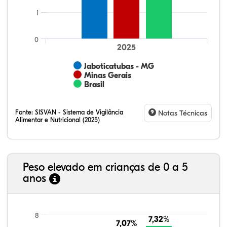
1
0
2025
Jaboticatubas - MG
Minas Gerais
Brasil
Fonte:
SISVAN - Sistema de Vigilância
Notas Técnicas
Alimentar e Nutricional (2025)
Peso elevado em crianças de 0 a 5
anos
23,35%
11,01%
0,51%
62,43%
0,42%
2,29%
21,99%
7,16%
0,36%
66,18%
2,81%
1,50%
8
7,32%
7,32%
7,07%
7,07%