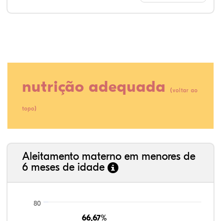
nutrição adequada
(
voltar ao
)
topo
38,32%
5,08%
0,13%
51,90%
0,38%
4,19%
35,89%
3,62%
0,11%
52,11%
2,54%
5,72%
Aleitamento materno em menores de
6 meses de idade
80
66,67%
66,67%