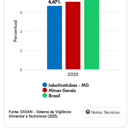
6,67%
6,67%
6
Percentual
4
2
0
2025
Jaboticatubas - MG
Minas Gerais
Brasil
Fonte:
SISVAN - Sistema de Vigilância
Notas Técnicas
Alimentar e Nutricional (2025)