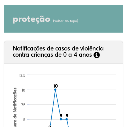
proteção
(
)
voltar ao topo
Notificações de casos de violência
contra crianças de 0 a 4 anos
12.5
10
10
Número de Notificações
10
7.5
5
5
5
5
5