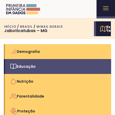
INÍCIO
/
BRASIL
/
MINAS GERAIS
Expl
Jaboticatubas – MG
terr
Demografia
Educação
Nutrição
Parentalidade
Proteção