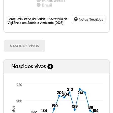
Minas Gerais
Brasil
Fonte:
Ministério da Saúde - Secretaria de
Notas Técnicas
Vigilância em Saúde e Ambiente (2025)
NASCIDOS VIVOS
Nascidos vivos
220
210
210
206
206
214
214
204
204
200
190
190
189
189
188
188
184
184
184
184
182
182