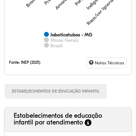
Indígena
Branca
Parda
Amarela
Raça/cor ignorada
Jaboticatubas - MG
Minas Gerais
Brasil
Fonte:
INEP (2025)
Notas Técnicas
ESTABELECIMENTOS DE EDUCAÇÃO INFANTIL
Estabelecimentos de educação
infantil por atendimento