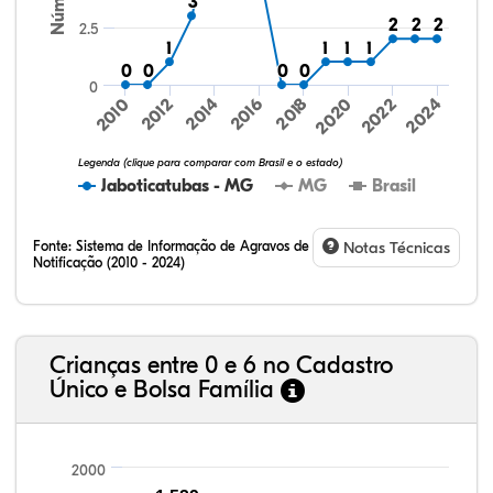
3
3
2
2
2
2
2
2
2.5
1
1
1
1
1
1
1
1
0
0
0
0
0
0
0
0
0
2014
2016
2018
2020
2022
2024
2010
2012
Legenda (clique para comparar com Brasil e o estado)
Jaboticatubas - MG
MG
Brasil
Fonte:
Sistema de Informação de Agravos de
Notas Técnicas
Notificação (2010 - 2024)
31,88%
12,79%
0,59%
53,16%
0,20%
1,38%
32,57%
9,24%
0,46%
54,88%
1,27%
1,56%
Crianças entre 0 e 6 no Cadastro
Único e Bolsa Família
2000