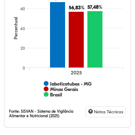
57,48%
57,48%
56,83%
56,83%
60
Percentual
40
20
0
2025
Jaboticatubas - MG
Minas Gerais
Brasil
Fonte:
SISVAN - Sistema de Vigilância
Notas Técnicas
Alimentar e Nutricional (2025)