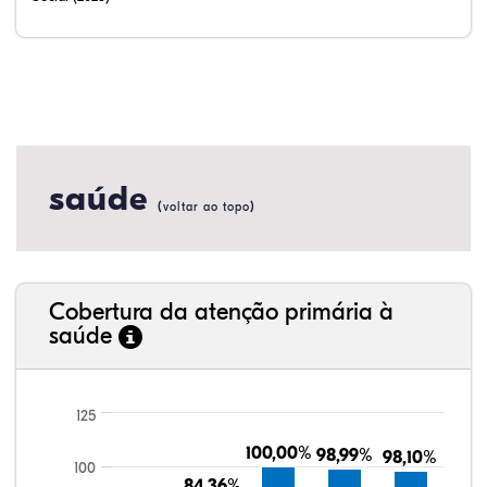
saúde
(
)
voltar ao topo
Cobertura da atenção primária à
saúde
125
100,00%
100,00%
98,99%
98,99%
98,10%
98,10%
100
84,36%
84,36%