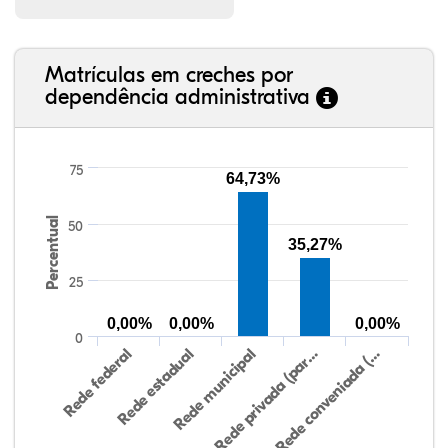
Matrículas em creches por
dependência administrativa
75
64,73%
Percentual
50
35,27%
25
0,00%
0,00%
0,00%
0
Rede federal
Rede estadual
Rede municipal
Rede privada (par…
Rede conveniada (…