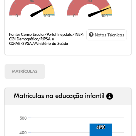
50
50
0
100
0
100
Fonte:
Censo Escolar/Portal Inepdata/INEP;
Notas Técnicas
CGI Demográfico/RIPSA e
CGIAE/SVSA/Ministério da Saúde
MATRÍCULAS
Matrículas na educação infantil
500
460
100,25%
100,09%
92,22%
96,04%
87,35%
99,81%
100,00%
88,82%
92,94%
78,33%
400