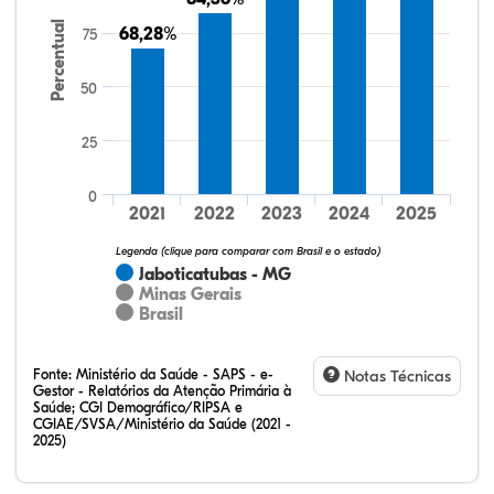
Percentual
68,28%
68,28%
75
50
25
33,60%
17,60%
0,00%
48,00%
0,80%
0,00%
32,28%
12,07%
0,23%
51,73%
2,94%
0,75%
0
2021
2022
2023
2024
2025
Legenda (clique para comparar com Brasil e o estado)
Jaboticatubas - MG
Minas Gerais
Brasil
Fonte:
Ministério da Saúde - SAPS - e-
Notas Técnicas
Gestor - Relatórios da Atenção Primária à
Saúde; CGI Demográfico/RIPSA e
CGIAE/SVSA/Ministério da Saúde (2021 -
2025)