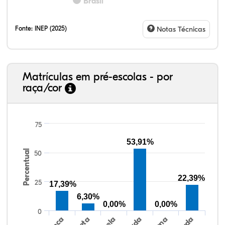
Brasil
Fonte:
INEP (2025)
Notas Técnicas
Matrículas em pré-escolas - por
raça/cor
75
53,91%
Percentual
50
41,23%
4,67%
0,08%
49,88%
0,48%
3,66%
38,40%
3,47%
0,13%
50,15%
2,37%
5,48%
22,39%
25
17,39%
6,30%
0,00%
0,00%
0
Preta