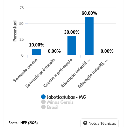
75
60,00%
Percentual
50
30,00%
25
10,00%
0,00%
0,00%
0
Somente creche
Somente pré-escola
Creche e pré-escola
Educação infantil …
Educação infantil, …
Jaboticatubas - MG
Minas Gerais
Brasil
Fonte:
INEP (2025)
Notas Técnicas