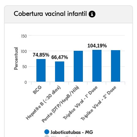
Cobertura vacinal infantil
150
104,19%
Percentual
100
74,85%
66,47%
50
0
Hepatite B (<30 dias)
BCG
Penta (DTP/HepB/Hib)
Tríplice Viral - 1° Dose
Tríplice Viral - 2° Dose
Jaboticatubas - MG