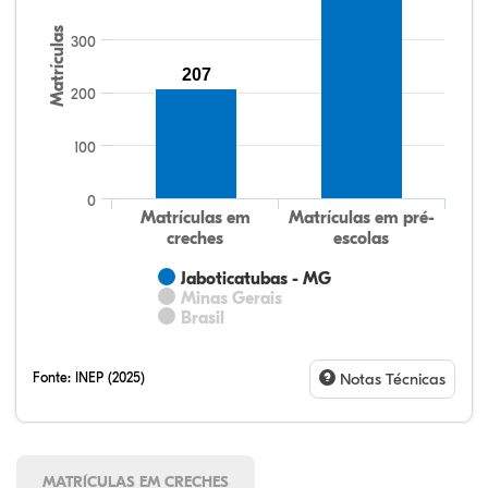
Matrículas
300
207
200
100
0
Matrículas em
Matrículas em pré-
creches
escolas
Jaboticatubas - MG
Minas Gerais
Brasil
Fonte:
INEP (2025)
Notas Técnicas
MATRÍCULAS EM CRECHES