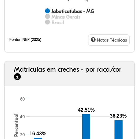
Jaboticatubas - MG
Minas Gerais
Brasil
Fonte:
INEP (2025)
Notas Técnicas
Matrículas em creches - por raça/cor
60
32,57%
11,01%
0,59%
53,62%
0,23%
1,98%
33,06%
7,95%
0,46%
55,81%
1,22%
1,50%
42,51%
36,23%
Percentual
40
16,43%
20