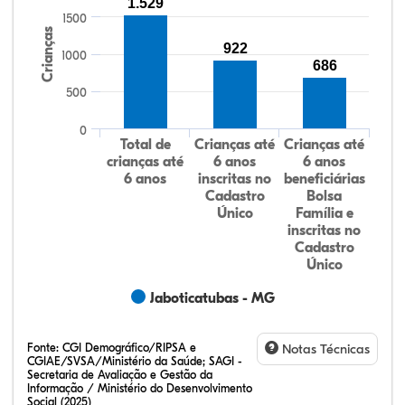
1.529
1500
Crianças
922
1000
686
500
0
Total de
Crianças até
Crianças até
crianças até
6 anos
6 anos
6 anos
inscritas no
beneficiárias
Cadastro
Bolsa
Único
Família e
inscritas no
Cadastro
Único
Jaboticatubas - MG
Fonte:
CGI Demográfico/RIPSA e
Notas Técnicas
CGIAE/SVSA/Ministério da Saúde; SAGI -
Secretaria de Avaliação e Gestão da
Informação / Ministério do Desenvolvimento
Social (2025)