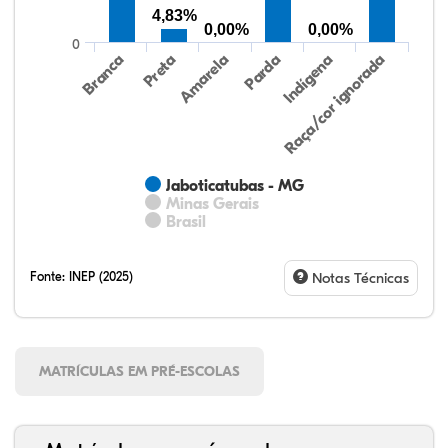
4,83%
0,00%
0,00%
0
Preta
Indígena
Branca
Parda
Amarela
Raça/cor ignorada
Jaboticatubas - MG
Minas Gerais
Brasil
Fonte:
INEP (2025)
Notas Técnicas
MATRÍCULAS EM PRÉ-ESCOLAS