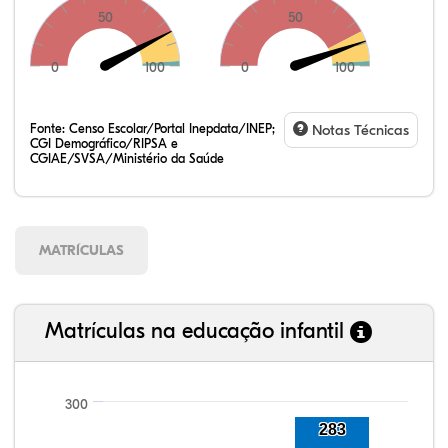
50
50
0
100
0
100
Fonte:
Censo Escolar/Portal Inepdata/INEP;
Notas Técnicas
CGI Demográfico/RIPSA e
CGIAE/SVSA/Ministério da Saúde
MATRÍCULAS
Matrículas na educação infantil
300
92,05%
95,96%
84,71%
89,49%
71,72%
99,81%
100,00%
88,82%
92,94%
78,33%
283