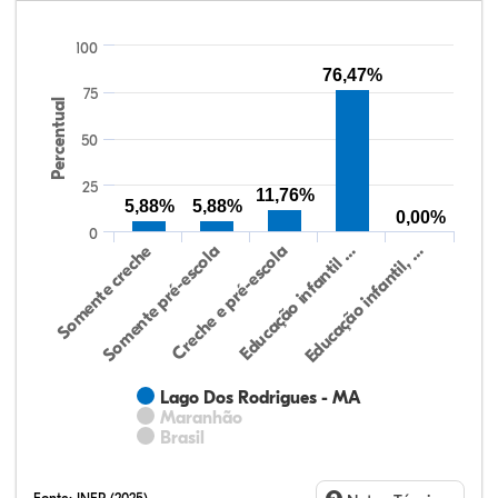
100
76,47%
75
Percentual
50
25
11,76%
5,88%
5,88%
0,00%
0
Somente creche
Somente pré-escola
Creche e pré-escola
Educação infantil …
Educação infantil, …
Lago Dos Rodrigues - MA
Maranhão
Brasil