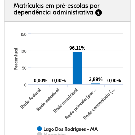
Matrículas em pré-escolas por
dependência administrativa
150
96,11%
Percentual
100
50
3,89%
0,00%
0,00%
0,00%
0
Rede federal
Rede estadual
Rede municipal
Rede privada (par…
Rede conveniada (…
Lago Dos Rodrigues - MA
Maranhão