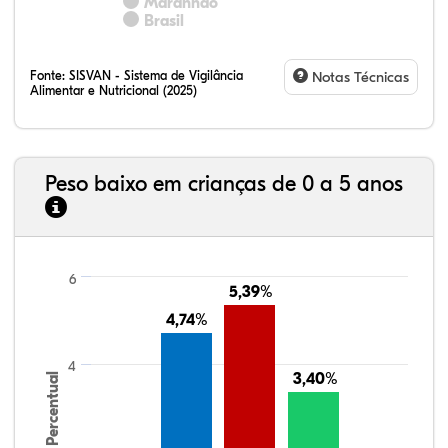
Maranhão
Brasil
Fonte:
SISVAN - Sistema de Vigilância
Notas Técnicas
Alimentar e Nutricional (2025)
Peso baixo em crianças de 0 a 5 anos
6
5,39%
5,39%
4,74%
4,74%
4
3,40%
3,40%
Percentual