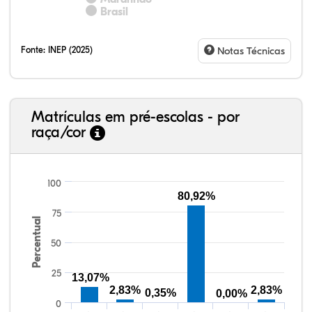
Brasil
Fonte:
INEP (2025)
Notas Técnicas
Matrículas em pré-escolas - por
raça/cor
100
80,92%
75
Percentual
12,32%
1,70%
0,31%
69,09%
3,49%
13,09%
38,40%
3,47%
0,13%
50,15%
2,37%
5,48%
50
25
13,07%
2,83%
2,83%
0,35%
0,00%
0