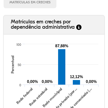
MATRÍCULAS EM CRECHES
Matrículas em creches por
dependência administrativa
100
87,88%
Percentual
50
12,12%
0,00%
0,00%
0,00%
0
Rede federal
Rede estadual
Rede municipal
Rede privada (par…
Rede conveniada (…