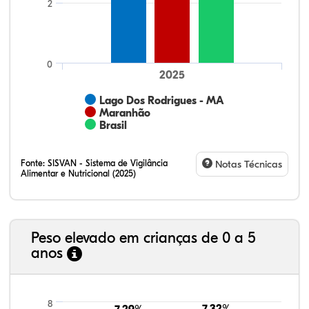
2
0
2025
Lago Dos Rodrigues - MA
Maranhão
Brasil
Fonte:
SISVAN - Sistema de Vigilância
Notas Técnicas
Alimentar e Nutricional (2025)
Peso elevado em crianças de 0 a 5
anos
6,05%
4,89%
0,31%
82,78%
3,19%
2,77%
21,99%
7,16%
0,36%
66,18%
2,81%
1,50%
8