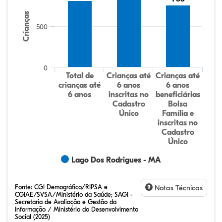
Crianças
500
0
Total de
Crianças até
Crianças até
crianças até
6 anos
6 anos
6 anos
inscritas no
beneficiárias
Cadastro
Bolsa
Único
Família e
inscritas no
Cadastro
Único
Lago Dos Rodrigues - MA
Fonte:
CGI Demográfico/RIPSA e
Notas Técnicas
CGIAE/SVSA/Ministério da Saúde; SAGI -
Secretaria de Avaliação e Gestão da
Informação / Ministério do Desenvolvimento
Social (2025)