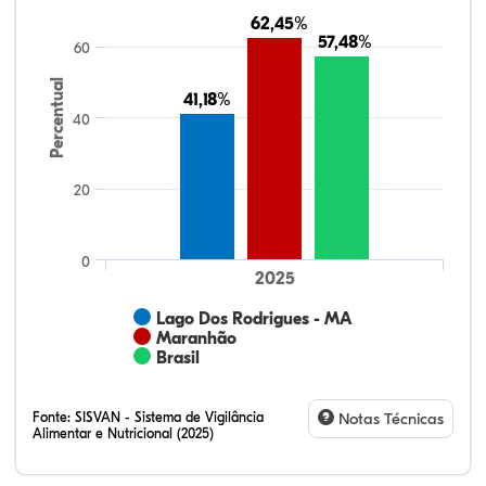
62,45%
62,45%
57,48%
57,48%
60
Percentual
41,18%
41,18%
40
20
0
2025
Lago Dos Rodrigues - MA
Maranhão
Brasil
Fonte:
SISVAN - Sistema de Vigilância
Notas Técnicas
Alimentar e Nutricional (2025)