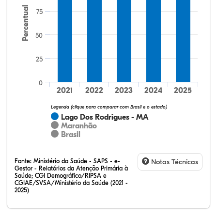
Percentual
75
50
25
10,61%
15,15%
1,52%
65,15%
4,55%
3,03%
32,28%
12,07%
0,23%
51,73%
2,94%
0,75%
0
2021
2022
2023
2024
2025
Legenda (clique para comparar com Brasil e o estado)
Lago Dos Rodrigues - MA
Maranhão
Brasil
Fonte:
Ministério da Saúde - SAPS - e-
Notas Técnicas
Gestor - Relatórios da Atenção Primária à
Saúde; CGI Demográfico/RIPSA e
CGIAE/SVSA/Ministério da Saúde (2021 -
2025)