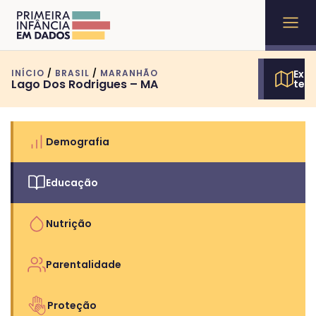
INÍCIO
/
BRASIL
/
MARANHÃO
Expl
Lago Dos Rodrigues – MA
terr
Demografia
Educação
Nutrição
Parentalidade
Proteção