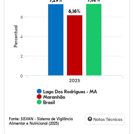
7,32%
7,32%
7,29%
7,29%
6,16%
6,16%
6
Percentual
4
2
0
2025
Lago Dos Rodrigues - MA
Maranhão
Brasil
Fonte:
SISVAN - Sistema de Vigilância
Notas Técnicas
Alimentar e Nutricional (2025)