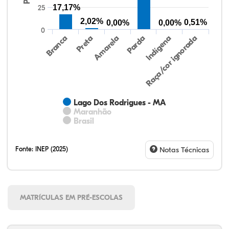
17,17%
25
2,02%
0,51%
0,00%
0,00%
0
Preta
Indígena
Amarela
Raça/cor ignorada
Branca
Parda
Lago Dos Rodrigues - MA
Maranhão
Brasil
Fonte:
INEP (2025)
Notas Técnicas
MATRÍCULAS EM PRÉ-ESCOLAS