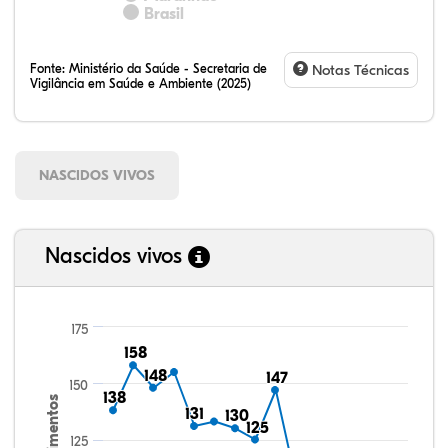
Brasil
Fonte:
Ministério da Saúde - Secretaria de
Notas Técnicas
Vigilância em Saúde e Ambiente (2025)
NASCIDOS VIVOS
Nascidos vivos
175
158
158
148
148
147
147
150
138
138
Nascimentos
131
131
130
130
125
125
125