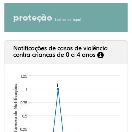
proteção
(
)
voltar ao topo
Notificações de casos de violência
contra crianças de 0 a 4 anos
1.25
1
1
Número de Notificações
1
0.75
0.5
0.25