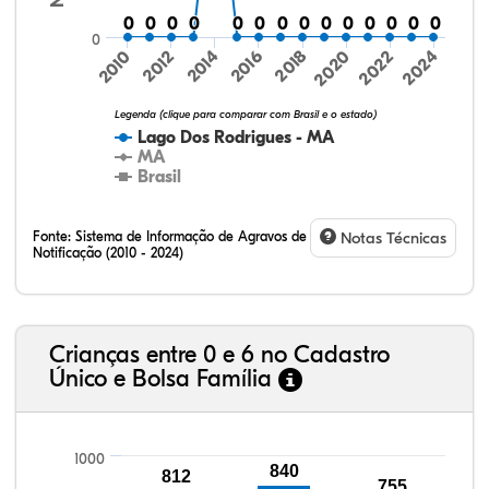
0
0
0
0
0
0
0
0
0
0
0
0
0
0
0
0
0
0
0
0
0
0
0
0
0
0
0
0
0
2016
2020
2024
2010
2014
2018
2022
2012
Legenda (clique para comparar com Brasil e o estado)
Lago Dos Rodrigues - MA
MA
Brasil
Fonte:
Sistema de Informação de Agravos de
Notas Técnicas
Notificação (2010 - 2024)
8,44%
5,84%
0,24%
75,42%
1,80%
8,26%
32,57%
9,24%
0,46%
54,88%
1,27%
1,56%
Crianças entre 0 e 6 no Cadastro
Único e Bolsa Família
1000
840
812
755