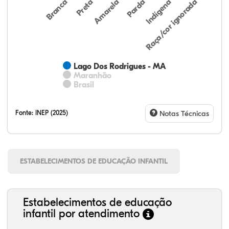
Preta
Indígena
Amarela
Raça/cor ignorada
Branca
Parda
Lago Dos Rodrigues - MA
Maranhão
Brasil
Fonte:
INEP (2025)
Notas Técnicas
ESTABELECIMENTOS DE EDUCAÇÃO INFANTIL
Estabelecimentos de educação
infantil por atendimento