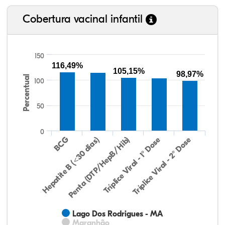
Cobertura vacinal infantil
150
116,49%
105,15%
98,97%
Percentual
100
50
0
Hepatite B (<30 dias)
BCG
Penta (DTP/HepB/Hib)
Tríplice Viral - 1° Dose
Tríplice Viral - 2° Dose
Lago Dos Rodrigues - MA
Maranhão