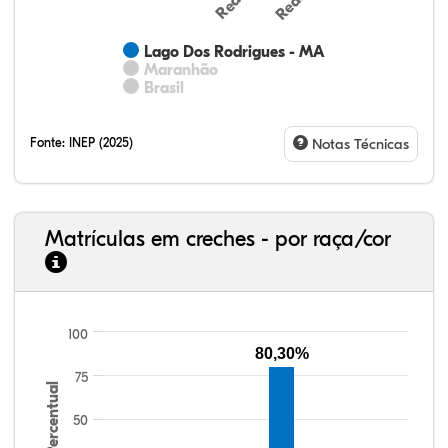
Lago Dos Rodrigues - MA
Maranhão
Brasil
Fonte:
INEP (2025)
Notas Técnicas
Matrículas em creches - por raça/cor
8,88%
5,75%
0,28%
80,21%
1,71%
3,17%
33,06%
7,95%
0,46%
55,81%
1,22%
1,50%
100
80,30%
75
Percentual
50