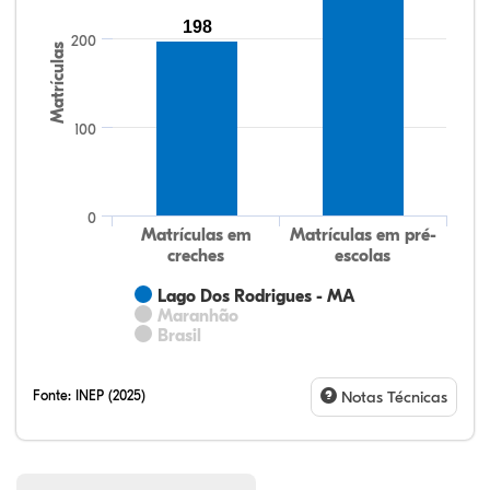
198
200
Matrículas
100
0
Matrículas em
Matrículas em pré-
creches
escolas
Lago Dos Rodrigues - MA
Maranhão
Brasil
Fonte:
INEP (2025)
Notas Técnicas