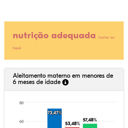
nutrição adequada
(
voltar ao
)
topo
23,31%
1,84%
0,00%
57,36%
0,31%
17,18%
35,89%
3,62%
0,11%
52,11%
2,54%
5,72%
Aleitamento materno em menores de
6 meses de idade
80
73,47%
73,47%
57,48%
57,48%
60
53,48%
53,48%