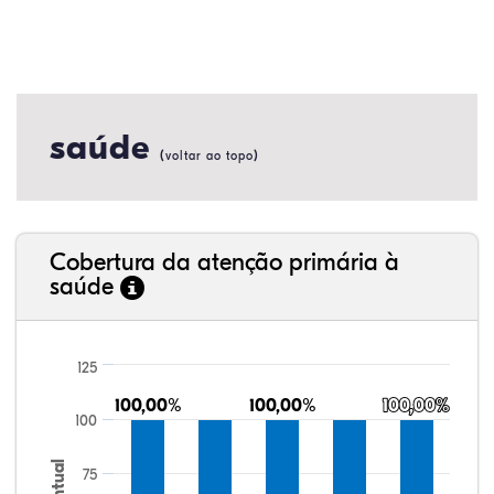
saúde
(
)
voltar ao topo
Cobertura da atenção primária à
saúde
125
100,00%
100,00%
100,00%
100,00%
100,00%
100,00%
100
75