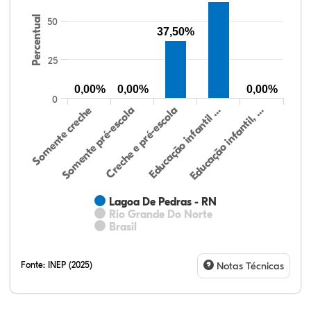
Percentual
50
37,50%
25
0,00%
0,00%
0,00%
0
Somente creche
Somente pré-escola
Creche e pré-escola
Educação infantil …
Educação infantil, …
Lagoa De Pedras - RN
Rio Grande Do Norte
Brasil
Fonte:
INEP (2025)
Notas Técnicas