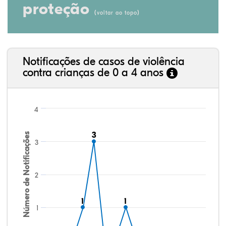
proteção
(
)
voltar ao topo
Notificações de casos de violência
contra crianças de 0 a 4 anos
4
3
3
Número de Notificações
3
2
1
1
1
1
1