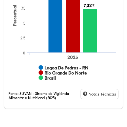
7,32%
7,32%
Percentual
7.5
5
2.5
0
2025
Lagoa De Pedras - RN
Rio Grande Do Norte
Brasil
Fonte:
SISVAN - Sistema de Vigilância
Notas Técnicas
Alimentar e Nutricional (2025)