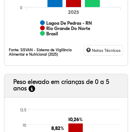
0
2025
Lagoa De Pedras - RN
Rio Grande Do Norte
Brasil
Fonte:
SISVAN - Sistema de Vigilância
Notas Técnicas
Alimentar e Nutricional (2025)
Peso elevado em crianças de 0 a 5
anos
22,23%
3,31%
0,60%
72,00%
0,17%
1,69%
21,99%
7,16%
0,36%
66,18%
2,81%
1,50%
12.5
10,26%
10,26%
10
8,82%
8,82%