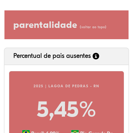
parentalidade
(
)
voltar ao topo
Percentual de pais ausentes
2025 | LAGOA DE PEDRAS - RN
5,45%