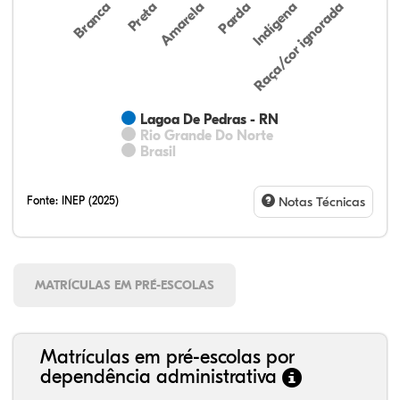
Preta
Indígena
Branca
Parda
Amarela
Raça/cor ignorada
Lagoa De Pedras - RN
Rio Grande Do Norte
Brasil
Fonte:
INEP (2025)
Notas Técnicas
MATRÍCULAS EM PRÉ-ESCOLAS
Matrículas em pré-escolas por
dependência administrativa