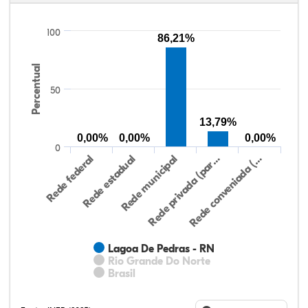
100
86,21%
Percentual
50
13,79%
0,00%
0,00%
0,00%
0
Rede federal
Rede estadual
Rede municipal
Rede privada (par…
Rede conveniada (…
Lagoa De Pedras - RN
Rio Grande Do Norte
Brasil