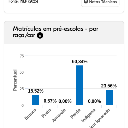
Fonte:
INEP (2025)
Notas Técnicas
Matrículas em pré-escolas - por
raça/cor
75
60,34%
Percentual
50
26,65%
1,49%
0,00%
55,01%
0,21%
16,63%
38,40%
3,47%
0,13%
50,15%
2,37%
5,48%
23,56%
25
15,52%
0,57%
0,00%
0,00%
0
Preta
Indígena
Branca
Parda
Amarela
Raça/cor ignorada