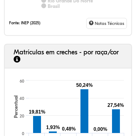
Rio Grande Do Norte
Brasil
Fonte:
INEP (2025)
Notas Técnicas
Matrículas em creches - por raça/cor
60
50,24%
27,22%
3,66%
0,53%
66,48%
0,16%
1,96%
33,06%
7,95%
0,46%
55,81%
1,22%
1,50%
Percentual
40
27,54%
19,81%
20
1,93%
0,48%
0,00%
0