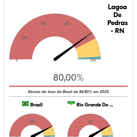
Lagoa
De
Pedras
40
60
- RN
20
80
0
100
80,00%
Abaixo da taxa do Brasil de 84,80% em 2025.
Brasil
Rio Grande Do Norte
50
50