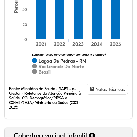
Percentual
50
25
38,46%
0,00%
0,00%
61,54%
0,00%
0,00%
32,28%
12,07%
0,23%
51,73%
2,94%
0,75%
0
2021
2022
2023
2024
2025
Legenda (clique para comparar com Brasil e o estado)
Lagoa De Pedras - RN
Rio Grande Do Norte
Brasil
Fonte:
Ministério da Saúde - SAPS - e-
Notas Técnicas
Gestor - Relatórios da Atenção Primária à
Saúde; CGI Demográfico/RIPSA e
CGIAE/SVSA/Ministério da Saúde (2021 -
2025)
Cobertura vacinal infantil