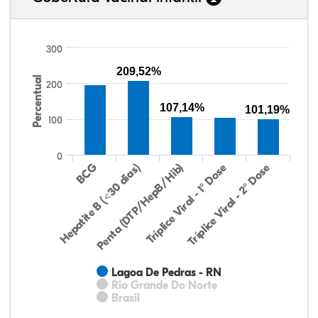
300
209,52%
Percentual
200
107,14%
101,19%
100
0
Hepatite B (<30 dias)
BCG
Penta (DTP/HepB/Hib)
Tríplice Viral - 1° Dose
Tríplice Viral - 2° Dose
Lagoa De Pedras - RN
Rio Grande Do Norte
Brasil