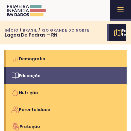
INÍCIO
/
BRASIL
/
RIO GRANDE DO NORTE
Expl
Lagoa De Pedras – RN
terr
Demografia
Educação
Nutrição
Parentalidade
Proteção