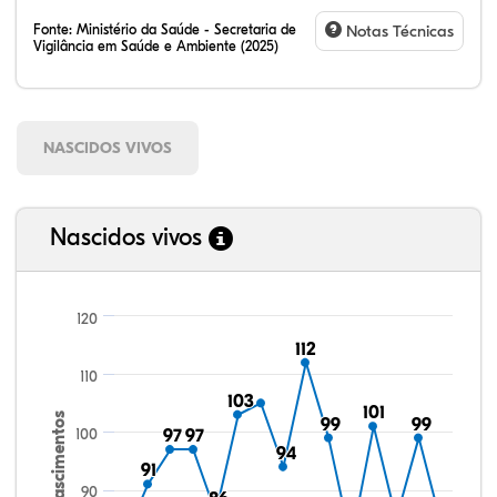
Fonte:
Ministério da Saúde - Secretaria de
Notas Técnicas
Vigilância em Saúde e Ambiente (2025)
NASCIDOS VIVOS
Nascidos vivos
120
112
112
110
103
103
101
101
Nascimentos
99
99
99
99
100
97
97
97
97
94
94
91
91
90