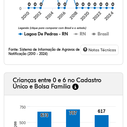
0
0
0
0
0
0
0
0
0
0
0
0
0
0
0
0
0
0
0
0
0
0
0
0
0
2024
2010
2012
2014
2016
2018
2020
2022
Legenda (clique para comparar com Brasil e o estado)
Lagoa De Pedras - RN
RN
Brasil
Fonte:
Sistema de Informação de Agravos de
Notas Técnicas
Notificação (2010 - 2024)
24,77%
2,81%
0,36%
71,26%
0,12%
0,68%
32,57%
9,24%
0,46%
54,88%
1,27%
1,56%
Crianças entre 0 e 6 no Cadastro
Único e Bolsa Família
750
617
707
673
500