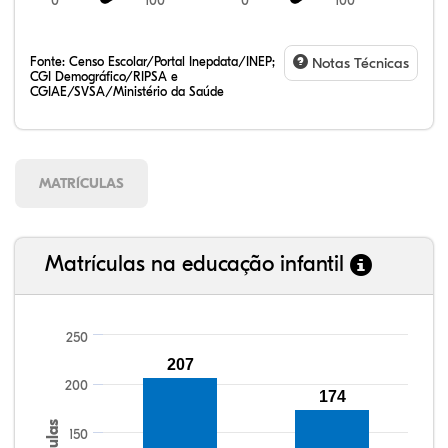
0
100
0
100
Fonte:
Censo Escolar/Portal Inepdata/INEP;
Notas Técnicas
CGI Demográfico/RIPSA e
CGIAE/SVSA/Ministério da Saúde
MATRÍCULAS
Matrículas na educação infantil
250
207
102,55%
104,67%
87,94%
88,35%
75,37%
99,81%
100,00%
88,82%
92,94%
78,33%
200
174
150