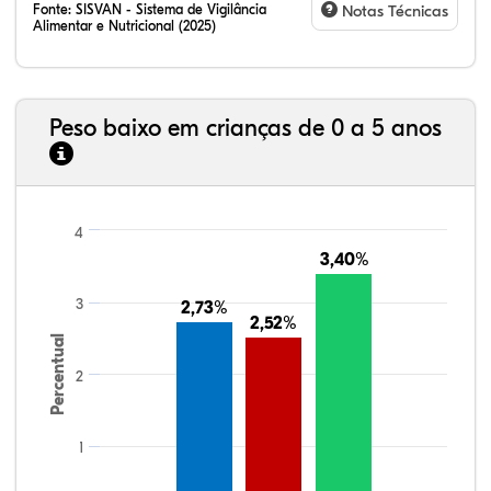
Fonte:
SISVAN - Sistema de Vigilância
Notas Técnicas
Alimentar e Nutricional (2025)
Peso baixo em crianças de 0 a 5 anos
4
3,40%
3,40%
3
2,73%
2,73%
2,52%
2,52%
Percentual
2
1