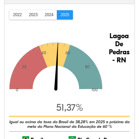
2022
2023
2024
2025
Lagoa
De
Pedras
40
60
- RN
20
80
0
100
51,37%
Igual ou acima da taxa do Brasil de 38,28% em 2025 e próximo da
meta do Plano Nacional da Educação de 60¨%