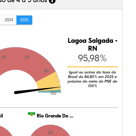
ão de 4 a 5 anos
2024
2025
Lagoa Salgada -
RN
95,98%
40
60
80
Igual ou acima da taxa do
Brasil de 84,80% em 2025 e
próximo da meta do PNE de
100%
100
il
Rio Grande Do Norte
50