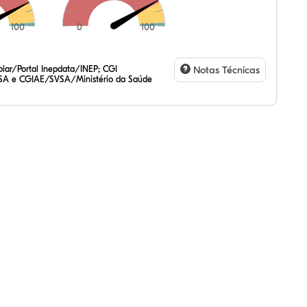
100
0
100
,91%
51%
56%
,75%
17%
10%
,47%
72%
47%
,20%
83%
31%
lar/Portal Inepdata/INEP; CGI
Notas Técnicas
SA e CGIAE/SVSA/Ministério da Saúde