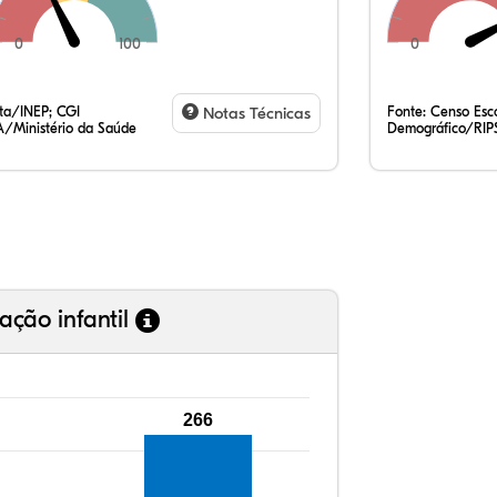
0
100
0
27
3,
0,
65
0,
2,
35
7,
0,
54
0,
1,
ata/INEP; CGI
Notas Técnicas
Fonte:
Censo Esco
/Ministério da Saúde
Demográfico/RIP
ação infantil
266