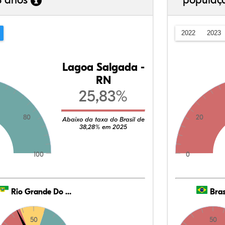
3 anos
populaç
2022
2023
Lagoa Salgada -
RN
25,83%
80
20
Abaixo da taxa do Brasil de
38,28% em 2025
100
0
Rio Grande Do Norte
Bras
50
50