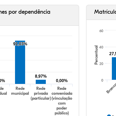
ches por dependência
Matrícul
60
91,03%
40
Percentual
27
20
8,97%
0
00%
0,00%
Branc
de
Rede
Rede
Rede
dual
municipal
privada
conveniada
(particular)
(vinculação
com
poder
público)