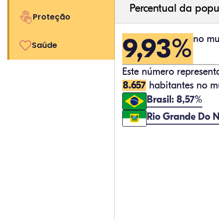
Percentual da popu
Proteção
9,93%
no mu
Saúde
Este número represen
8.657
habitantes no mu
Brasil: 8,57%
Rio Grande Do N