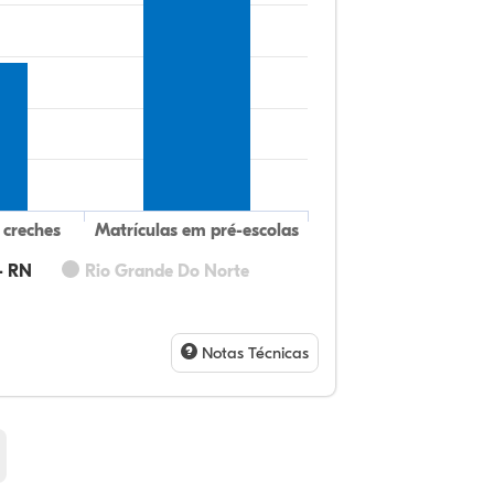
 creches
Matrículas em pré-escolas
- RN
Rio Grande Do Norte
24
2,
0,
71
0,
0,
32
9,
0,
54
1,
1,
Notas Técnicas