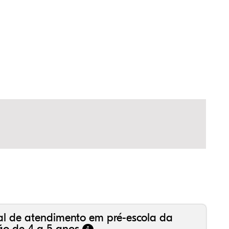
,23%
31%
60%
,00%
17%
69%
,99%
16%
36%
,18%
81%
50%
al de atendimento em pré-escola da