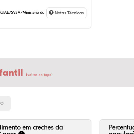
CGIAE/SVSA/Ministério da
Notas Técnicas
fantil
(
)
voltar ao topo
22
3,
0,
72
0,
1,
21
7,
0,
66
2,
1,
TO
dimento em creches da
Percentu