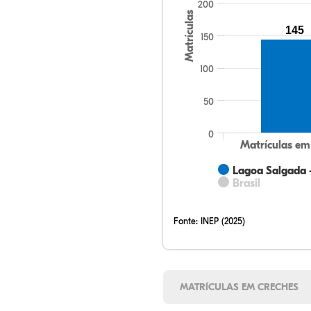
200
Matrículas
145
150
100
50
0
Matrículas em
Lagoa Salgada 
Brasil
Fonte:
INEP (2025)
MATRÍCULAS EM CRECHES