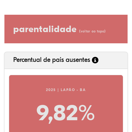
parentalidade
(
)
voltar ao topo
Percentual de pais ausentes
2025 | LAPÃO - BA
9,82%