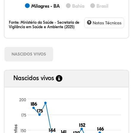
Milagres - BA
Bahia
Brasil
Fonte:
Ministério da Saúde - Secretaria de
Notas Técnicas
Vigilância em Saúde e Ambiente (2025)
NASCIDOS VIVOS
Nascidos vivos
200
186
186
175
175
175
152
152
146
146
144
144
150
141
141