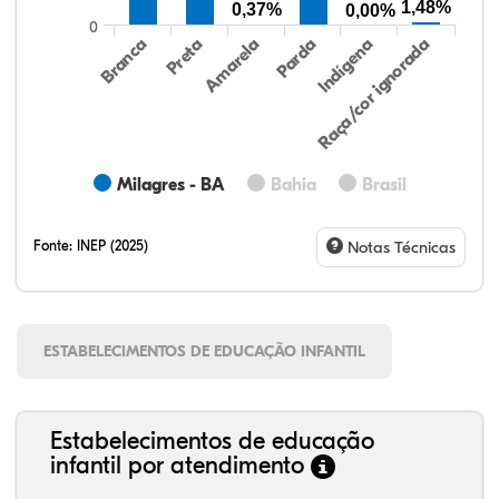
1,48%
0,37%
0,00%
0
Preta
Indígena
Amarela
Raça/cor ignorada
Branca
Parda
Milagres - BA
Bahia
Brasil
Fonte:
INEP (2025)
Notas Técnicas
ESTABELECIMENTOS DE EDUCAÇÃO INFANTIL
Estabelecimentos de educação
infantil por atendimento