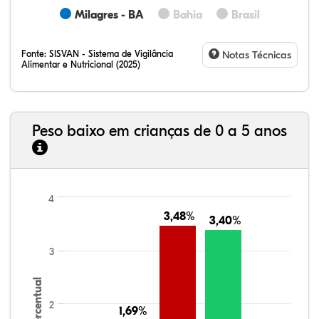
Milagres - BA
Bahia
Brasil
Fonte:
SISVAN - Sistema de Vigilância
Notas Técnicas
Alimentar e Nutricional (2025)
Peso baixo em crianças de 0 a 5 anos
4
3,48%
3,48%
3,40%
3,40%
3
Percentual
2
1,69%
1,69%