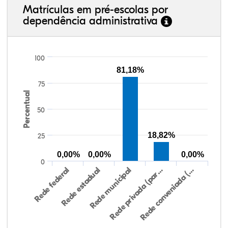
Matrículas em pré-escolas por
dependência administrativa
100
81,18%
75
Percentual
50
18,82%
25
0,00%
0,00%
0,00%
0
Rede federal
Rede estadual
Rede municipal
Rede privada (par…
Rede conveniada (…