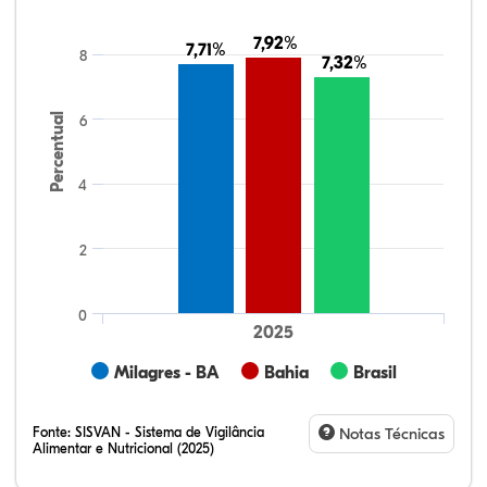
7,92%
7,92%
7,71%
7,71%
8
7,32%
7,32%
Percentual
6
4
2
0
2025
Milagres - BA
Bahia
Brasil
Fonte:
SISVAN - Sistema de Vigilância
Notas Técnicas
Alimentar e Nutricional (2025)