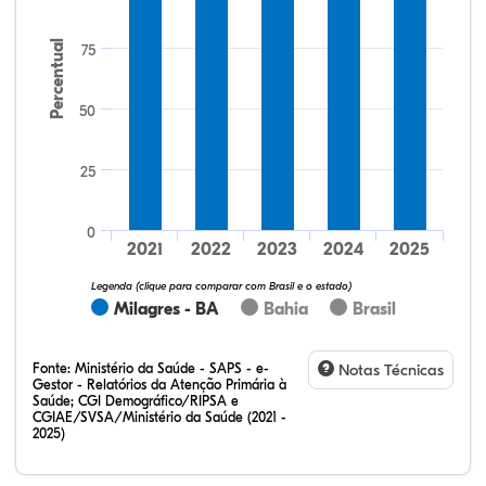
Percentual
75
50
25
14,43%
22,68%
0,00%
61,86%
0,00%
1,03%
32,28%
12,07%
0,23%
51,73%
2,94%
0,75%
0
2021
2022
2023
2024
2025
Legenda (clique para comparar com Brasil e o estado)
Milagres - BA
Bahia
Brasil
Fonte:
Ministério da Saúde - SAPS - e-
Notas Técnicas
Gestor - Relatórios da Atenção Primária à
Saúde; CGI Demográfico/RIPSA e
CGIAE/SVSA/Ministério da Saúde (2021 -
2025)