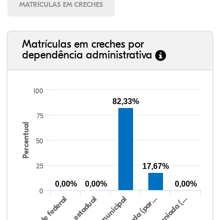
MATRÍCULAS EM CRECHES
Matrículas em creches por
dependência administrativa
100
82,33%
75
Percentual
50
25
17,67%
0,00%
0,00%
0,00%
0
Rede federal
Rede estadual
Rede municipal