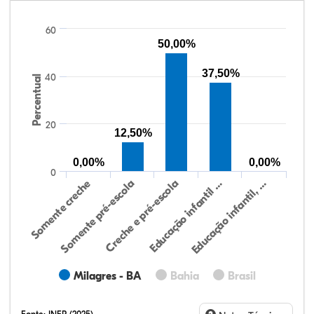
60
50,00%
37,50%
40
Percentual
20
12,50%
0,00%
0,00%
0
Educação infantil, …
Creche e pré-escola
Somente creche
Educação infantil …
Somente pré-escola
Milagres - BA
Bahia
Brasil