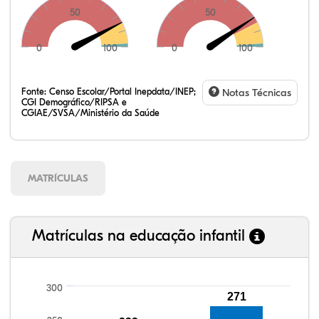
50
50
0
100
0
100
Fonte:
Censo Escolar/Portal Inepdata/INEP;
Notas Técnicas
CGI Demográfico/RIPSA e
CGIAE/SVSA/Ministério da Saúde
MATRÍCULAS
Matrículas na educação infantil
300
271
90,67%
92,84%
88,78%
92,34%
73,83%
99,81%
100,00%
88,82%
92,94%
78,33%