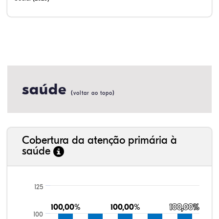
saúde
(
)
voltar ao topo
Cobertura da atenção primária à
saúde
125
100,00%
100,00%
100,00%
100,00%
100,00%
100,00%
100