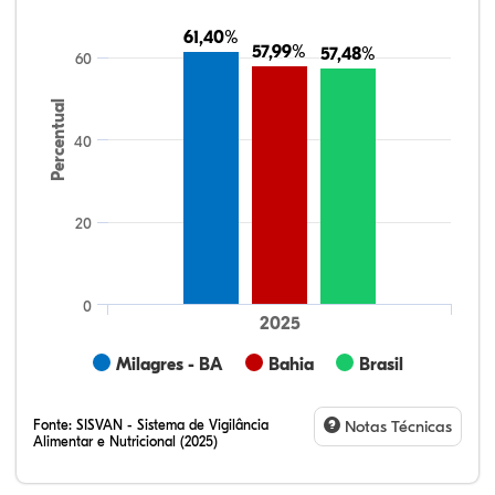
61,40%
61,40%
57,99%
57,99%
57,48%
57,48%
60
Percentual
40
20
0
2025
Milagres - BA
Bahia
Brasil
Fonte:
SISVAN - Sistema de Vigilância
Notas Técnicas
Alimentar e Nutricional (2025)