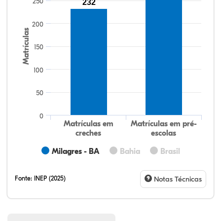
250
232
200
Matrículas
150
100
50
0
Matrículas em
Matrículas em pré-
creches
escolas
Milagres - BA
Bahia
Brasil
Fonte:
INEP (2025)
Notas Técnicas