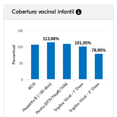
Cobertura vacinal infantil
150
113,68%
101,05%
Percentual
100
78,95%
50
0
Hepatite B (<30 dias)
BCG
Penta (DTP/HepB/Hib)
Tríplice Viral - 1° Dose
Tríplice Viral - 2° Dose