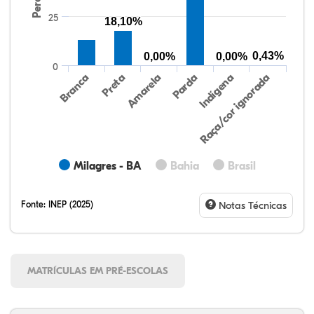
25
18,10%
0,43%
0,00%
0,00%
0
Preta
Indígena
Branca
Parda
Amarela
Raça/cor ignorada
Milagres - BA
Bahia
Brasil
Fonte:
INEP (2025)
Notas Técnicas
MATRÍCULAS EM PRÉ-ESCOLAS