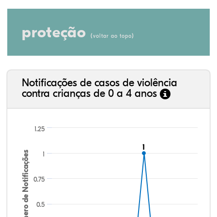
proteção
(
)
voltar ao topo
Notificações de casos de violência
contra crianças de 0 a 4 anos
1.25
1
1
Número de Notificações
1
0.75
0.5