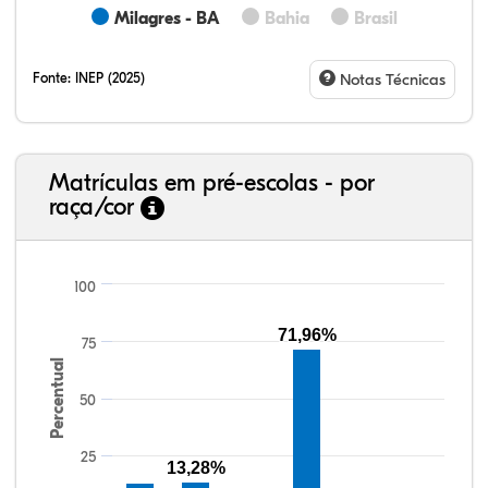
Milagres - BA
Bahia
Brasil
Fonte:
INEP (2025)
Notas Técnicas
Matrículas em pré-escolas - por
raça/cor
100
71,96%
75
12,21%
8,85%
0,08%
69,19%
0,25%
9,43%
38,40%
3,47%
0,13%
50,15%
2,37%
5,48%
Percentual
50
25
13,28%