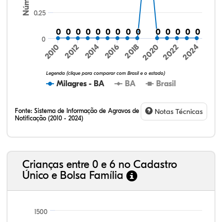
0.25
0
0
0
0
0
0
0
0
0
0
0
0
0
0
0
0
0
0
0
0
0
0
0
0
0
0
0
0
0
2016
2020
2024
2010
2014
2018
2022
2012
Legenda (clique para comparar com Brasil e o estado)
Milagres - BA
BA
Brasil
Fonte:
Sistema de Informação de Agravos de
Notas Técnicas
Notificação (2010 - 2024)
8,65%
19,48%
0,36%
68,95%
0,58%
2,00%
32,57%
9,24%
0,46%
54,88%
1,27%
1,56%
Crianças entre 0 e 6 no Cadastro
Único e Bolsa Família
1500