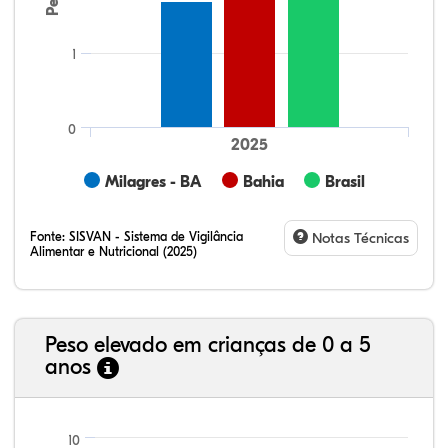
1
0
2025
Milagres - BA
Bahia
Brasil
Fonte:
SISVAN - Sistema de Vigilância
Notas Técnicas
Alimentar e Nutricional (2025)
Peso elevado em crianças de 0 a 5
anos
7,18%
14,84%
0,39%
74,06%
1,07%
2,45%
21,99%
7,16%
0,36%
66,18%
2,81%
1,50%
10