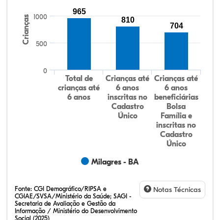
965
1000
Crianças
810
704
500
0
Total de
Crianças até
Crianças até
crianças até
6 anos
6 anos
6 anos
inscritas no
beneficiárias
Cadastro
Bolsa
Único
Família e
inscritas no
Cadastro
Único
Milagres - BA
Fonte:
CGI Demográfico/RIPSA e
Notas Técnicas
CGIAE/SVSA/Ministério da Saúde; SAGI -
Secretaria de Avaliação e Gestão da
Informação / Ministério do Desenvolvimento
Social (2025)