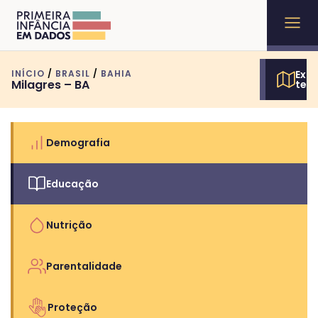
INÍCIO
/
BRASIL
/
BAHIA
Expl
Milagres – BA
terr
Demografia
Educação
Nutrição
Parentalidade
Proteção