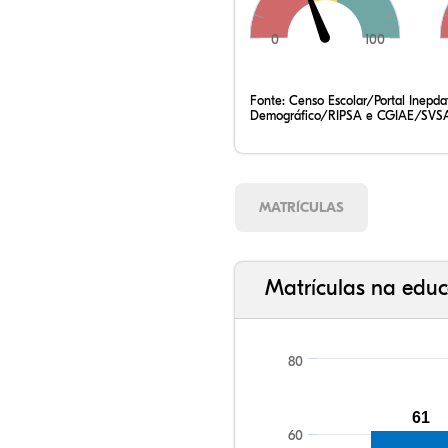
0
100
Fonte:
Censo Escolar/Portal Inepd
Demográfico/RIPSA e CGIAE/SVSA
MATRÍCULAS
Matrículas na educ
80
61
60