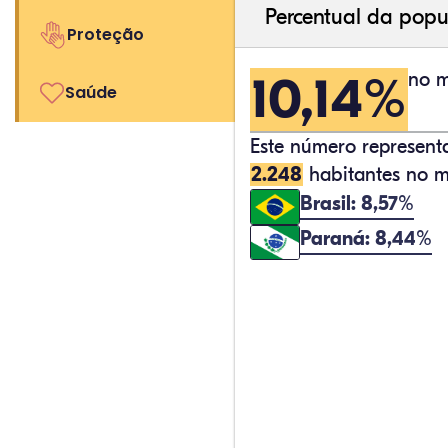
Percentual da popu
Proteção
10,14%
no m
Saúde
Este número represen
2.248
habitantes no m
Brasil: 8,57%
Paraná: 8,44%