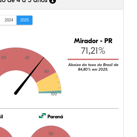
ão de 4 a 5 anos
2024
2025
Mirador - PR
71,21%
40
60
Abaixo da taxa do Brasil de
84,80% em 2025.
80
100
il
Paraná
50