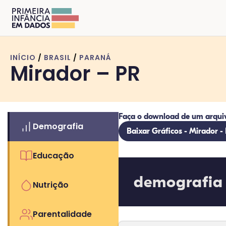
INÍCIO
/
BRASIL
/
PARANÁ
Mirador – PR
Faça o download de um arqui
Demografia
Baixar Gráficos - Mirador -
Educação
demografia
Nutrição
Parentalidade