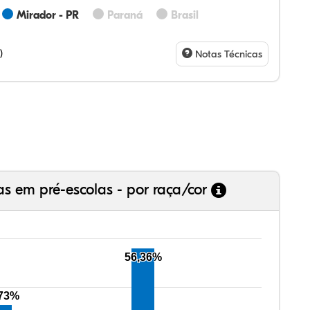
Mirador - PR
Paraná
Brasil
98%
6%
0%
71%
6%
0%
28%
07%
3%
73%
4%
5%
)
Notas Técnicas
as em pré-escolas - por raça/cor
56,36%
,73%