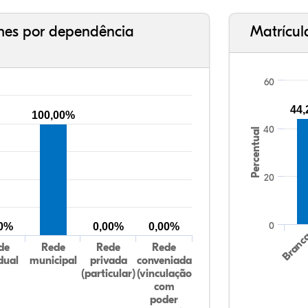
ches por dependência
Matrícul
60
44
100,00%
40
Percentual
20
0
00%
0,00%
0,00%
Branc
de
Rede
Rede
Rede
dual
municipal
privada
conveniada
(particular)
(vinculação
com
poder