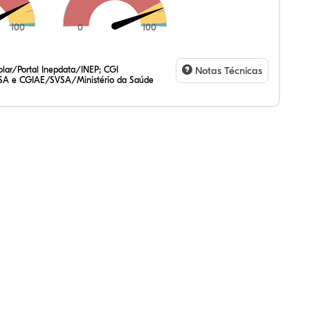
100
0
100
47%
0%
6%
50%
2%
5%
47%
2%
7%
20%
3%
1%
lar/Portal Inepdata/INEP; CGI
Notas Técnicas
SA e CGIAE/SVSA/Ministério da Saúde