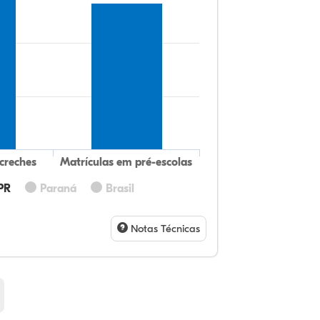
creches
Matrículas em pré-escolas
PR
Paraná
Brasil
62
4,
0,
31
0,
0,
32
9,
0,
54
1,
1,
Notas Técnicas