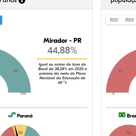
3 anos
populaç
2022
2023
Mirador - PR
44,88%
Igual ou acima da taxa do
Brasil de 38,28% em 2025 e
80
20
próximo da meta do Plano
Nacional da Educação de
60¨%
100
0
Paraná
Bras
50
50