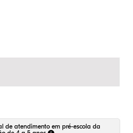
73%
0%
7%
06%
5%
8%
99%
6%
6%
18%
1%
0%
al de atendimento em pré-escola da