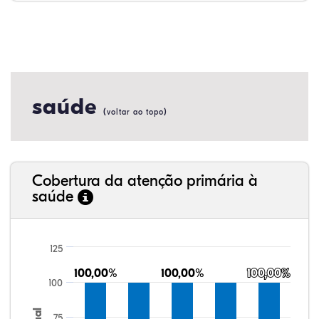
saúde
(
)
voltar ao topo
Cobertura da atenção primária à
saúde
125
100,00%
100,00%
100,00%
100,00%
100,00%
100,00%
100
75