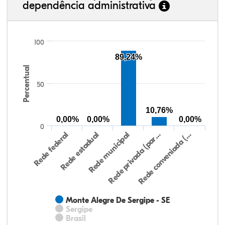
dependência administrativa
100
89,24%
Percentual
50
10,76%
0,00%
0,00%
0,00%
0
Rede federal
Rede estadual
Rede municipal
Rede privada (par…
Rede conveniada (…
Monte Alegre De Sergipe - SE
Sergipe
Brasil