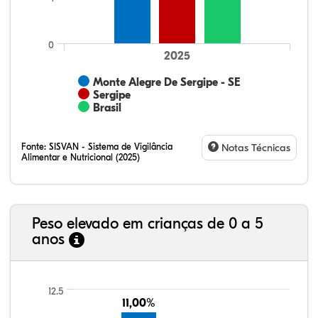
0
2025
Monte Alegre De Sergipe - SE
Sergipe
Brasil
Fonte:
SISVAN - Sistema de Vigilância
Notas Técnicas
Alimentar e Nutricional (2025)
Peso elevado em crianças de 0 a 5
anos
8,99%
9,41%
0,61%
80,15%
0,24%
0,61%
21,99%
7,16%
0,36%
66,18%
2,81%
1,50%
12.5
11,00%
11,00%