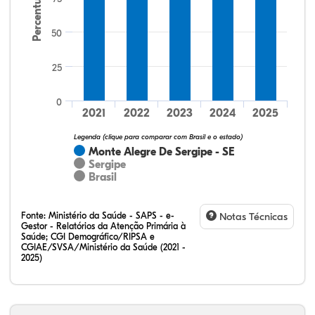
Percentual
50
25
13,33%
6,67%
6,67%
73,33%
0,00%
0,00%
32,28%
12,07%
0,23%
51,73%
2,94%
0,75%
0
2021
2022
2023
2024
2025
Legenda (clique para comparar com Brasil e o estado)
Monte Alegre De Sergipe - SE
Sergipe
Brasil
Fonte:
Ministério da Saúde - SAPS - e-
Notas Técnicas
Gestor - Relatórios da Atenção Primária à
Saúde; CGI Demográfico/RIPSA e
CGIAE/SVSA/Ministério da Saúde (2021 -
2025)