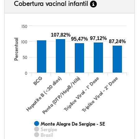
Cobertura vacinal infantil
150
107,82%
97,12%
95,47%
Percentual
87,24%
100
50
0
Hepatite B (<30 dias)
BCG
Penta (DTP/HepB/Hib)
Tríplice Viral - 1° Dose
Tríplice Viral - 2° Dose
Monte Alegre De Sergipe - SE
Sergipe
Brasil