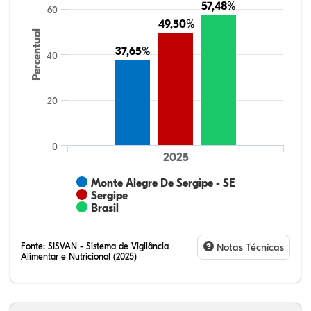
57,48%
57,48%
60
49,50%
49,50%
Percentual
37,65%
37,65%
40
20
0
2025
Monte Alegre De Sergipe - SE
Sergipe
Brasil
Fonte:
SISVAN - Sistema de Vigilância
Notas Técnicas
Alimentar e Nutricional (2025)