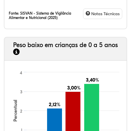
Fonte:
SISVAN - Sistema de Vigilância
Notas Técnicas
Alimentar e Nutricional (2025)
Peso baixo em crianças de 0 a 5 anos
4
3,40%
3,40%
3,00%
3,00%
3
Percentual
2,12%
2,12%
2
1