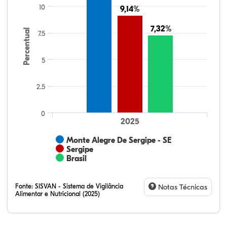
10
9,14%
9,14%
7,32%
7,32%
Percentual
7.5
5
2.5
0
2025
Monte Alegre De Sergipe - SE
Sergipe
Brasil
Fonte:
SISVAN - Sistema de Vigilância
Notas Técnicas
Alimentar e Nutricional (2025)