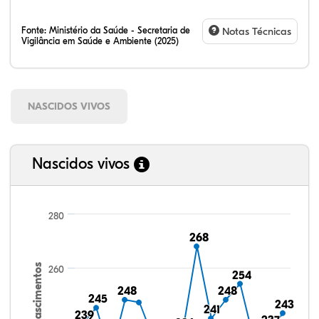
Fonte:
Ministério da Saúde - Secretaria de
Notas Técnicas
Vigilância em Saúde e Ambiente (2025)
NASCIDOS VIVOS
Nascidos vivos
280
268
268
Nascimentos
260
254
254
248
248
248
248
245
245
243
243
241
241
239
239