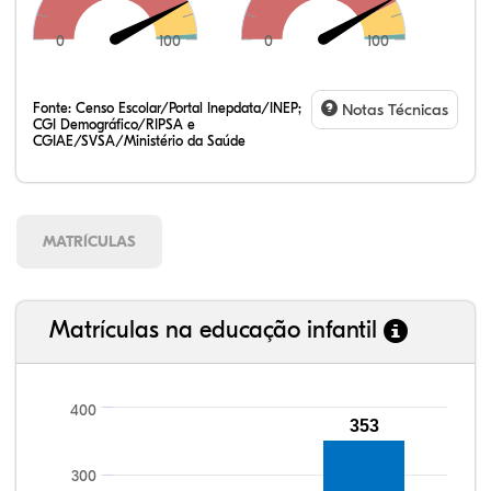
0
100
0
100
Fonte:
Censo Escolar/Portal Inepdata/INEP;
Notas Técnicas
CGI Demográfico/RIPSA e
CGIAE/SVSA/Ministério da Saúde
MATRÍCULAS
Matrículas na educação infantil
400
353
109,91%
111,85%
91,53%
94,69%
81,79%
99,81%
100,00%
88,82%
92,94%
78,33%
300