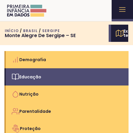
INÍCIO
/
BRASIL
/
SERGIPE
Expl
Monte Alegre De Sergipe – SE
terr
Demografia
Educação
Nutrição
Parentalidade
Proteção