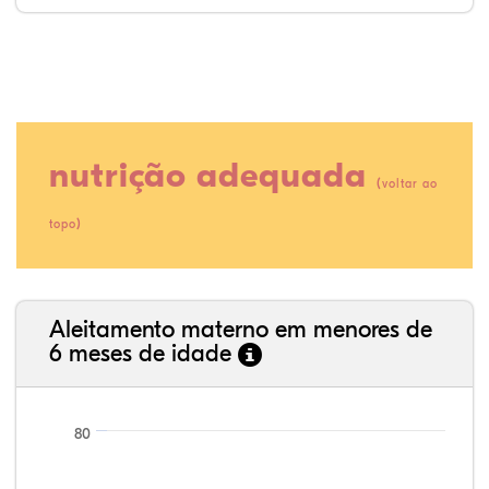
nutrição adequada
(
voltar ao
)
topo
13,23%
2,33%
0,00%
82,49%
0,39%
1,56%
35,89%
3,62%
0,11%
52,11%
2,54%
5,72%
Aleitamento materno em menores de
6 meses de idade
80