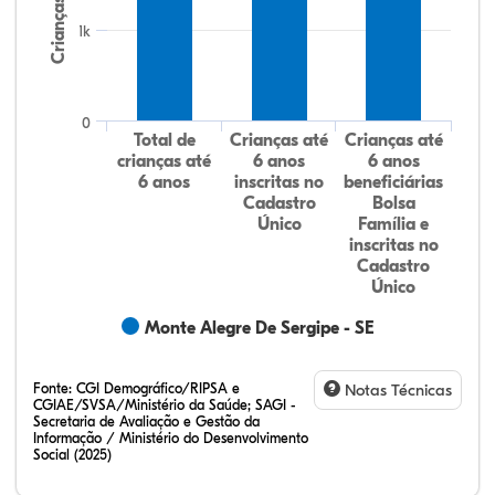
Crianças
1k
0
Total de
Crianças até
Crianças até
crianças até
6 anos
6 anos
6 anos
inscritas no
beneficiárias
Cadastro
Bolsa
Único
Família e
inscritas no
Cadastro
Único
Monte Alegre De Sergipe - SE
Fonte:
CGI Demográfico/RIPSA e
Notas Técnicas
CGIAE/SVSA/Ministério da Saúde; SAGI -
Secretaria de Avaliação e Gestão da
Informação / Ministério do Desenvolvimento
Social (2025)