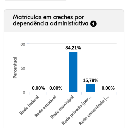
Matrículas em creches por
dependência administrativa
100
84,21%
Percentual
50
15,79%
0,00%
0,00%
0,00%
0
Rede federal
Rede estadual
Rede municipal
Rede privada (par…
Rede conveniada (…