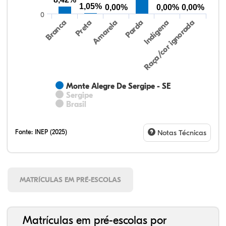
1,05%
0,00%
0,00%
0,00%
0
Preta
Indígena
Amarela
Raça/cor ignorada
Branca
Parda
Monte Alegre De Sergipe - SE
Sergipe
Brasil
Fonte:
INEP (2025)
Notas Técnicas
MATRÍCULAS EM PRÉ-ESCOLAS
Matrículas em pré-escolas por