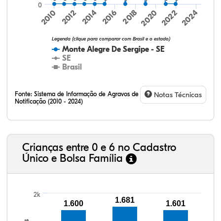
0
2016
2024
2010
2018
2012
2020
2014
2022
Legenda (clique para comparar com Brasil e o estado)
Monte Alegre De Sergipe - SE
SE
Brasil
Fonte:
Sistema de Informação de Agravos de
Notas Técnicas
Notificação (2010 - 2024)
11,63%
10,49%
0,59%
76,99%
0,04%
0,25%
32,57%
9,24%
0,46%
54,88%
1,27%
1,56%
Crianças entre 0 e 6 no Cadastro
Único e Bolsa Família
2k
1.681
1.600
1.601