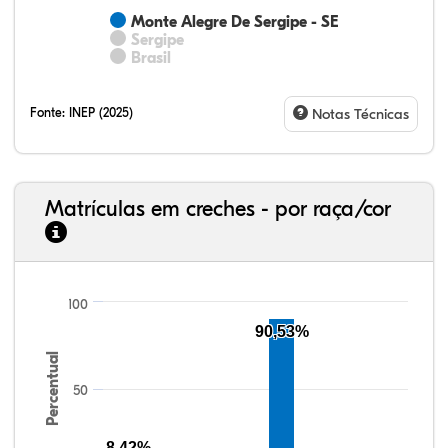
Monte Alegre De Sergipe - SE
Sergipe
Brasil
Fonte:
INEP (2025)
Notas Técnicas
Matrículas em creches - por raça/cor
100
10,93%
9,49%
0,77%
78,23%
0,12%
0,46%
33,06%
7,95%
0,46%
55,81%
1,22%
1,50%
90,53%
Percentual
50
8,42%