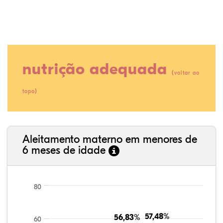
nutrição adequada
(
voltar ao
)
topo
38,32%
5,08%
0,13%
51,90%
0,38%
4,19%
35,89%
3,62%
0,11%
52,11%
2,54%
5,72%
Aleitamento materno em menores de
6 meses de idade
80
57,48%
57,48%
56,83%
56,83%
60