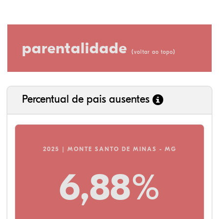
parentalidade
(
)
voltar ao topo
Percentual de pais ausentes
2025 | MONTE SANTO DE MINAS - MG
6,88%