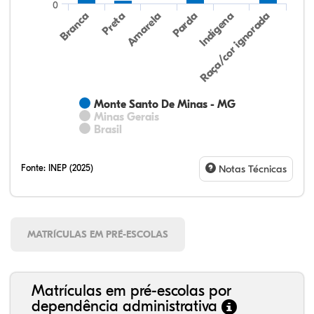
0
Preta
Indígena
Branca
Parda
Amarela
Raça/cor ignorada
Monte Santo De Minas - MG
Minas Gerais
Brasil
Fonte:
INEP (2025)
Notas Técnicas
MATRÍCULAS EM PRÉ-ESCOLAS
Matrículas em pré-escolas por
dependência administrativa