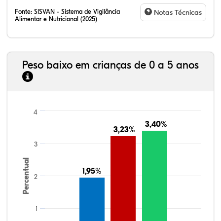
Fonte:
SISVAN - Sistema de Vigilância
Notas Técnicas
Alimentar e Nutricional (2025)
Peso baixo em crianças de 0 a 5 anos
4
3,40%
3,40%
3,23%
3,23%
3
Percentual
1,95%
1,95%
2
1