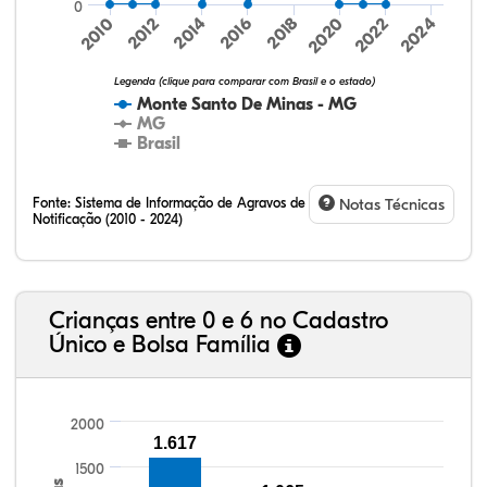
0
2024
2010
2012
2014
2016
2018
2020
2022
Legenda (clique para comparar com Brasil e o estado)
Monte Santo De Minas - MG
MG
Brasil
Fonte:
Sistema de Informação de Agravos de
Notas Técnicas
Notificação (2010 - 2024)
31,88%
12,79%
0,59%
53,16%
0,20%
1,38%
32,57%
9,24%
0,46%
54,88%
1,27%
1,56%
Crianças entre 0 e 6 no Cadastro
Único e Bolsa Família
2000
1.617
1500