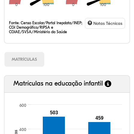
0
100
0
100
Fonte:
Censo Escolar/Portal Inepdata/INEP;
Notas Técnicas
CGI Demográfico/RIPSA e
CGIAE/SVSA/Ministério da Saúde
MATRÍCULAS
Matrículas na educação infantil
600
503
459
100,25%
100,09%
92,22%
96,04%
87,35%
99,81%
100,00%
88,82%
92,94%
78,33%
400