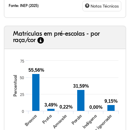
Fonte:
INEP (2025)
Notas Técnicas
Matrículas em pré-escolas - por
raça/cor
75
55,56%
Percentual
50
41,23%
4,67%
0,08%
49,88%
0,48%
3,66%
38,40%
3,47%
0,13%
50,15%
2,37%
5,48%
31,59%
25
9,15%
3,49%
0,22%
0,00%
0
Preta
Indígena
Branca
Parda
Amarela
Raça/cor ignorada