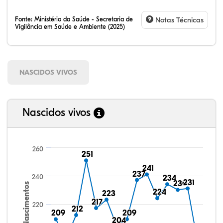
Fonte:
Ministério da Saúde - Secretaria de
Notas Técnicas
Vigilância em Saúde e Ambiente (2025)
NASCIDOS VIVOS
Nascidos vivos
260
251
251
241
241
237
237
240
234
234
231
231
230
230
Nascimentos
224
224
223
223
217
217
220
212
212
209
209
209
209
204
204