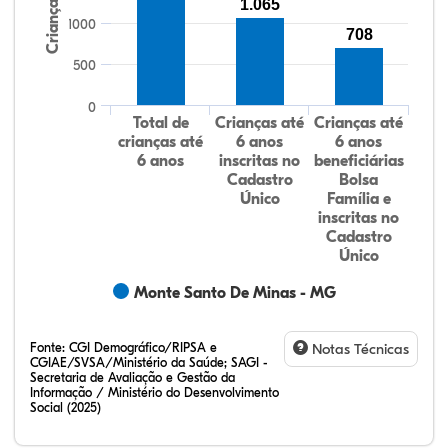
Crianças
1.065
1000
708
500
0
Total de
Crianças até
Crianças até
crianças até
6 anos
6 anos
6 anos
inscritas no
beneficiárias
Cadastro
Bolsa
Único
Família e
inscritas no
Cadastro
Único
Monte Santo De Minas - MG
Fonte:
CGI Demográfico/RIPSA e
Notas Técnicas
CGIAE/SVSA/Ministério da Saúde; SAGI -
Secretaria de Avaliação e Gestão da
Informação / Ministério do Desenvolvimento
Social (2025)