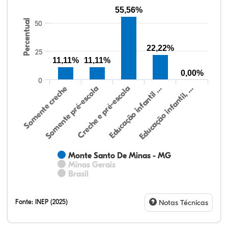
55,56%
Percentual
50
22,22%
25
11,11%
11,11%
0,00%
0
Somente creche
Somente pré-escola
Creche e pré-escola
Educação infantil …
Educação infantil, …
Monte Santo De Minas - MG
Minas Gerais
Brasil
Fonte:
INEP (2025)
Notas Técnicas