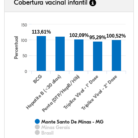
Cobertura vacinal infantil
150
113,61%
102,09%
100,52%
95,29%
Percentual
100
50
0
Hepatite B (<30 dias)
BCG
Penta (DTP/HepB/Hib)
Tríplice Viral - 1° Dose
Tríplice Viral - 2° Dose
Monte Santo De Minas - MG
Minas Gerais
Brasil