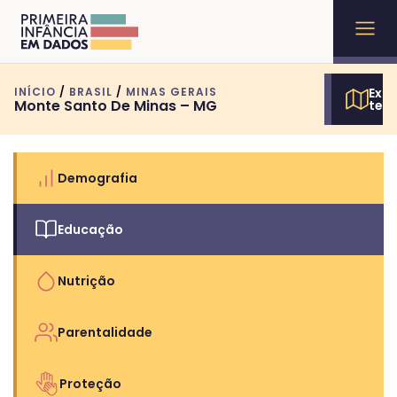
INÍCIO
/
BRASIL
/
MINAS GERAIS
Expl
Monte Santo De Minas – MG
terr
Demografia
Educação
Nutrição
Parentalidade
Proteção