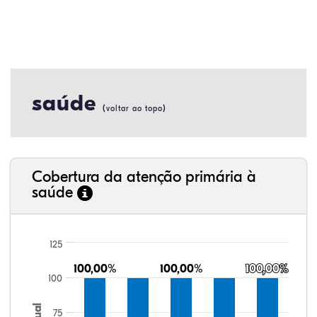
saúde
(
)
voltar ao topo
Cobertura da atenção primária à
saúde
125
100,00%
100,00%
100,00%
100,00%
100,00%
100,00%
100
75