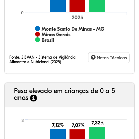
0
2025
Monte Santo De Minas - MG
Minas Gerais
Brasil
Fonte:
SISVAN - Sistema de Vigilância
Notas Técnicas
Alimentar e Nutricional (2025)
Peso elevado em crianças de 0 a 5
anos
23,35%
11,01%
0,51%
62,43%
0,42%
2,29%
21,99%
7,16%
0,36%
66,18%
2,81%
1,50%
8
7,32%
7,32%
7,12%
7,12%
7,07%
7,07%