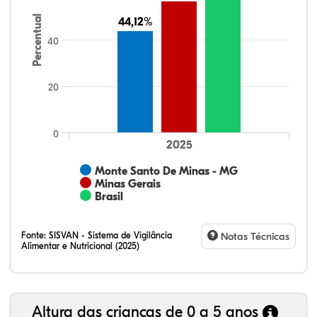
Percentual
44,12%
44,12%
40
20
0
2025
Monte Santo De Minas - MG
Minas Gerais
Brasil
Fonte:
SISVAN - Sistema de Vigilância
Notas Técnicas
Alimentar e Nutricional (2025)
Altura das crianças de 0 a 5 anos