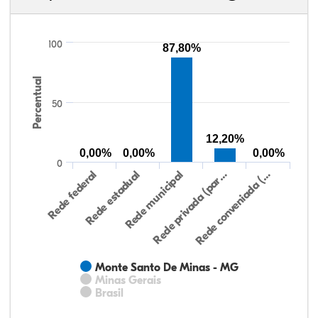
100
87,80%
Percentual
50
12,20%
0,00%
0,00%
0,00%
0
Rede federal
Rede estadual
Rede municipal
Rede privada (par…
Rede conveniada (…
Monte Santo De Minas - MG
Minas Gerais
Brasil