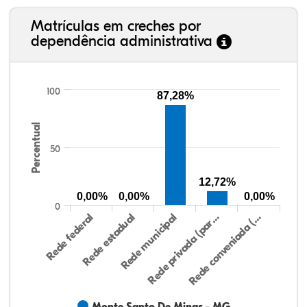
Matrículas em creches por
dependência administrativa
100
87,28%
Percentual
50
12,72%
0,00%
0,00%
0,00%
0
Rede federal
Rede estadual
Rede municipal
Rede privada (par…
Rede conveniada (…