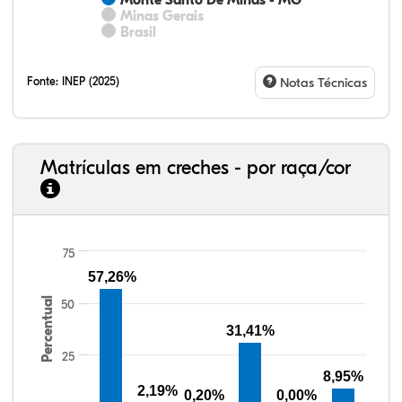
Monte Santo De Minas - MG
Minas Gerais
Brasil
Fonte:
INEP (2025)
Notas Técnicas
Matrículas em creches - por raça/cor
75
32,57%
11,01%
0,59%
53,62%
0,23%
1,98%
33,06%
7,95%
0,46%
55,81%
1,22%
1,50%
57,26%
Percentual
50
31,41%
25
8,95%
2,19%
0,20%
0,00%