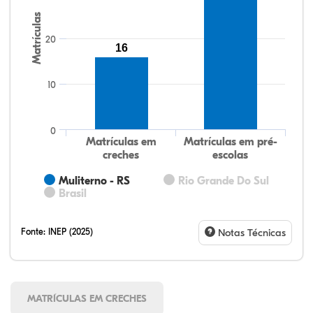
Matrículas
20
16
10
0
Matrículas em
Matrículas em pré-
creches
escolas
Muliterno - RS
Rio Grande Do Sul
Brasil
Fonte:
INEP (2025)
Notas Técnicas
MATRÍCULAS EM CRECHES