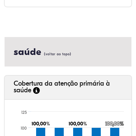
saúde
(
)
voltar ao topo
Cobertura da atenção primária à
saúde
125
100,00%
100,00%
100,00%
100,00%
100,00%
100,00%
100