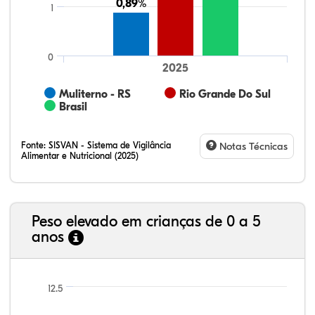
0,89%
0,89%
1
0
2025
Muliterno - RS
Rio Grande Do Sul
Brasil
Fonte:
SISVAN - Sistema de Vigilância
Notas Técnicas
Alimentar e Nutricional (2025)
Peso elevado em crianças de 0 a 5
anos
69,77%
8,24%
0,13%
20,14%
1,67%
0,06%
21,99%
7,16%
0,36%
66,18%
2,81%
1,50%
12.5