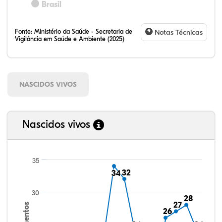
Brasil
Fonte:
Ministério da Saúde - Secretaria de
Notas Técnicas
Vigilância em Saúde e Ambiente (2025)
NASCIDOS VIVOS
Nascidos vivos
35
32
32
34
34
30
28
28
27
27
26
26