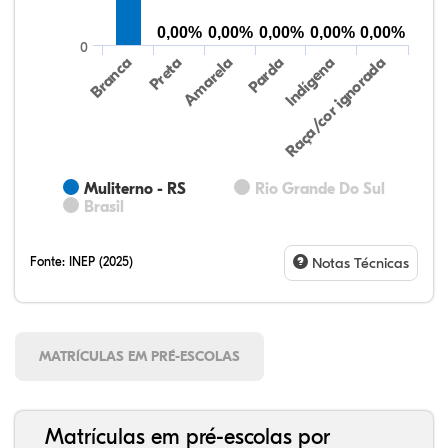
0,00%
0,00%
0,00%
0,00%
0,00%
0
Preta
Indígena
Amarela
Raça/cor ignorada
Branca
Parda
Muliterno - RS
Rio Grande Do Sul
Brasil
Fonte:
INEP (2025)
Notas Técnicas
MATRÍCULAS EM PRÉ-ESCOLAS
Matrículas em pré-escolas por