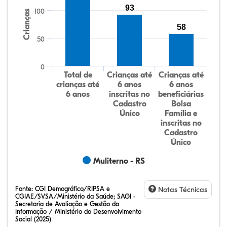
93
100
Crianças
58
50
0
Total de
Crianças até
Crianças até
crianças até
6 anos
6 anos
6 anos
inscritas no
beneficiárias
Cadastro
Bolsa
Único
Família e
inscritas no
Cadastro
Único
Muliterno - RS
Fonte:
CGI Demográfico/RIPSA e
Notas Técnicas
CGIAE/SVSA/Ministério da Saúde; SAGI -
Secretaria de Avaliação e Gestão da
Informação / Ministério do Desenvolvimento
Social (2025)