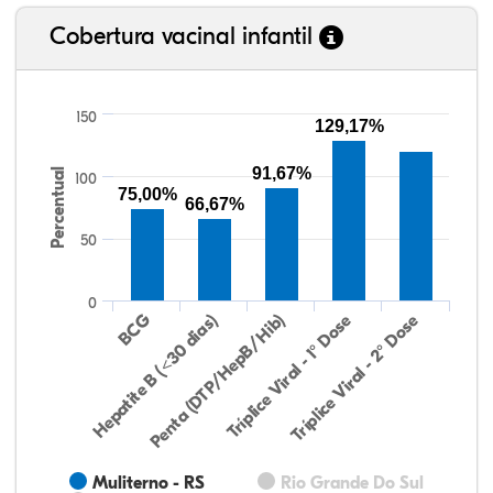
Cobertura vacinal infantil
150
129,17%
91,67%
Percentual
100
75,00%
66,67%
50
0
Hepatite B (<30 dias)
BCG
Penta (DTP/HepB/Hib)
Tríplice Viral - 1° Dose
Tríplice Viral - 2° Dose
Muliterno - RS
Rio Grande Do Sul