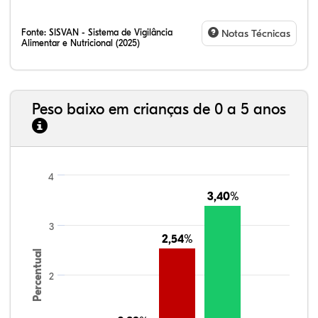
Fonte:
SISVAN - Sistema de Vigilância
Notas Técnicas
Alimentar e Nutricional (2025)
Peso baixo em crianças de 0 a 5 anos
4
3,40%
3,40%
3
2,54%
2,54%
Percentual
2