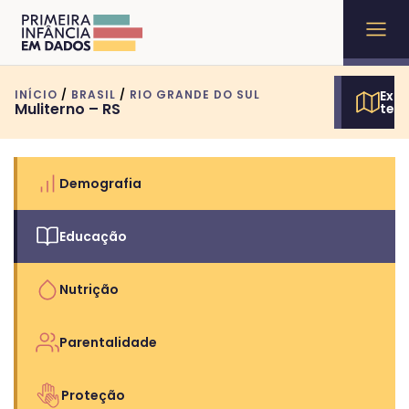
INÍCIO
/
BRASIL
/
RIO GRANDE DO SUL
Expl
Muliterno – RS
terr
Demografia
Educação
Nutrição
Parentalidade
Proteção