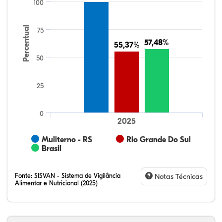
100
Percentual
75
57,48%
57,48%
55,37%
55,37%
50
25
0
2025
Muliterno - RS
Rio Grande Do Sul
Brasil
Fonte:
SISVAN - Sistema de Vigilância
Notas Técnicas
Alimentar e Nutricional (2025)