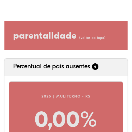
parentalidade
(
)
voltar ao topo
Percentual de pais ausentes
2025 | MULITERNO - RS
0,00%