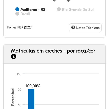
Muliterno - RS
Rio Grande Do Sul
Brasil
Fonte:
INEP (2025)
Notas Técnicas
Matrículas em creches - por raça/cor
150
77,34%
7,88%
0,13%
13,87%
0,71%
0,08%
33,06%
7,95%
0,46%
55,81%
1,22%
1,50%
100,00%
100
Percentual
50