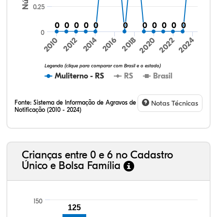
0.25
0
0
0
0
0
0
0
0
0
0
0
0
0
0
0
0
0
0
0
0
0
0
0
2016
2020
2024
2010
2014
2018
2022
2012
Legenda (clique para comparar com Brasil e o estado)
Muliterno - RS
RS
Brasil
Fonte:
Sistema de Informação de Agravos de
Notas Técnicas
Notificação (2010 - 2024)
75,36%
9,00%
0,08%
14,79%
0,71%
0,06%
32,57%
9,24%
0,46%
54,88%
1,27%
1,56%
Crianças entre 0 e 6 no Cadastro
Único e Bolsa Família
150
125