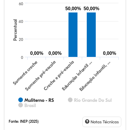
60
50,00%
50,00%
Percentual
40
20
0,00%
0,00%
0,00%
0
Educação infantil, …
Creche e pré-escola
Somente creche
Educação infantil …
Somente pré-escola
Muliterno - RS
Rio Grande Do Sul
Brasil
Fonte:
INEP (2025)
Notas Técnicas