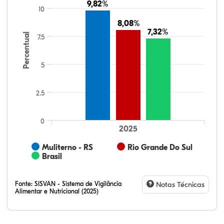
9,82%
9,82%
10
8,08%
8,08%
7,32%
7,32%
Percentual
7.5
5
2.5
0
2025
Muliterno - RS
Rio Grande Do Sul
Brasil
Fonte:
SISVAN - Sistema de Vigilância
Notas Técnicas
Alimentar e Nutricional (2025)