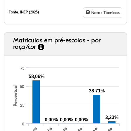
Fonte:
INEP (2025)
Notas Técnicas
Matrículas em pré-escolas - por
raça/cor
75
58,06%
50
Percentual
38,71%
82,41%
4,84%
0,26%
10,47%
1,50%
0,53%
38,40%
3,47%
0,13%
50,15%
2,37%
5,48%
25
3,23%
0,00%
0,00%
0,00%
0