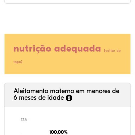
nutrição adequada
(
voltar ao
)
topo
80,84%
5,84%
0,27%
10,87%
1,49%
0,68%
35,89%
3,62%
0,11%
52,11%
2,54%
5,72%
Aleitamento materno em menores de
6 meses de idade
125
100,00%
100,00%