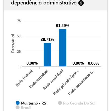
dependência administrativa
75
61,29%
Percentual
50
38,71%
25
0,00%
0,00%
0,00%
0
Rede federal
Rede estadual
Rede municipal
Rede privada (par…
Rede conveniada (…
Muliterno - RS
Rio Grande Do Sul
Brasil