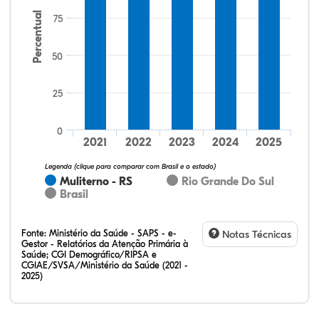
Percentual
75
50
25
64,15%
20,75%
0,00%
13,21%
1,89%
0,00%
32,28%
12,07%
0,23%
51,73%
2,94%
0,75%
0
2021
2022
2023
2024
2025
Legenda (clique para comparar com Brasil e o estado)
Muliterno - RS
Rio Grande Do Sul
Brasil
Fonte:
Ministério da Saúde - SAPS - e-
Notas Técnicas
Gestor - Relatórios da Atenção Primária à
Saúde; CGI Demográfico/RIPSA e
CGIAE/SVSA/Ministério da Saúde (2021 -
2025)