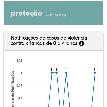
proteção
(
)
voltar ao topo
Notificações de casos de violência
contra crianças de 0 a 4 anos
1.25
1
1
1
1
1
1
1
1
Número de Notificações
1
0.75
0.5