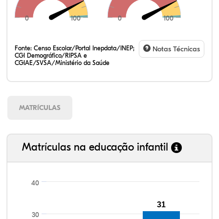
0
100
0
100
Fonte:
Censo Escolar/Portal Inepdata/INEP;
Notas Técnicas
CGI Demográfico/RIPSA e
CGIAE/SVSA/Ministério da Saúde
MATRÍCULAS
Matrículas na educação infantil
40
31
104,22%
103,39%
91,09%
95,21%
84,12%
99,81%
100,00%
88,82%
92,94%
78,33%
30