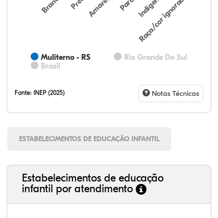
Preta
Indígena
Branca
Parda
Amarela
Raça/cor ignorada
Muliterno - RS
Rio Grande Do Sul
Brasil
Fonte:
INEP (2025)
Notas Técnicas
ESTABELECIMENTOS DE EDUCAÇÃO INFANTIL
Estabelecimentos de educação
infantil por atendimento