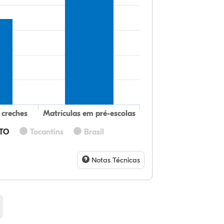
 creches
Matrículas em pré-escolas
 TO
Tocantins
Brasil
13
10
1,
72
1,
0,
32
9,
0,
54
1,
1,
Notas Técnicas