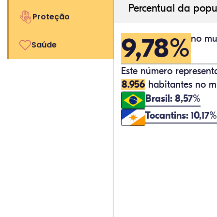
Percentual da popu
Proteção
9,78%
no mun
Saúde
Este número represen
8.956
habitantes no mu
Brasil: 8,57%
Tocantins: 10,17%