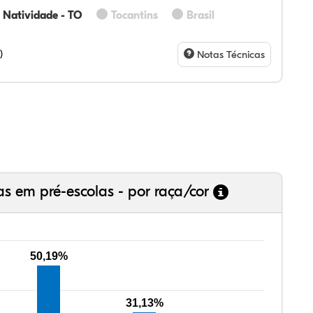
Natividade - TO
Tocantins
Brasil
50%
75%
0%
00%
50%
5%
28%
07%
3%
73%
4%
5%
)
Notas Técnicas
as em pré-escolas - por raça/cor
50,19%
31,13%