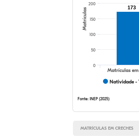
200
173
Matrículas
150
100
50
0
Matrículas em
Natividade -
Fonte:
INEP (2025)
MATRÍCULAS EM CRECHES