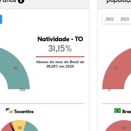
3 anos
populaç
2022
2023
Natividade - TO
31,15%
Abaixo da taxa do Brasil de
38,28% em 2025
80
20
100
0
Tocantins
Bras
50
50