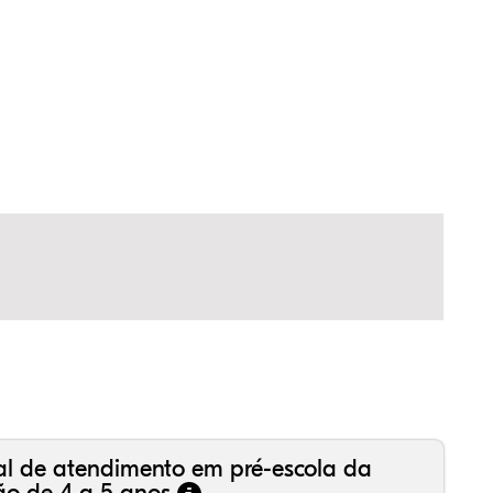
07%
92%
36%
,81%
57%
27%
,99%
16%
36%
,18%
81%
50%
al de atendimento em pré-escola da