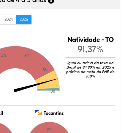
ão de 4 a 5 anos
2024
2025
Natividade - TO
91,37%
40
60
Igual ou acima da taxa do
Brasil de 84,80% em 2025 e
80
próximo da meta do PNE de
100%
100
il
Tocantins
50