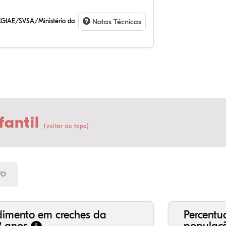
CGIAE/SVSA/Ministério da
Notas Técnicas
fantil
(
)
voltar ao topo
9,
8,
1,
75
4,
0,
21
7,
0,
66
2,
1,
TO
dimento em creches da
Percentu