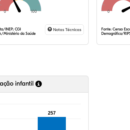
0
100
0
13
9,
1,
73
1,
0,
35
7,
0,
54
0,
1,
ata/INEP; CGI
Notas Técnicas
Fonte:
Censo Esco
/Ministério da Saúde
Demográfico/RIP
ação infantil
257