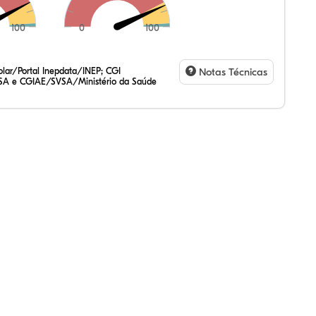
100
0
100
,72%
71%
22%
,63%
29%
43%
,47%
72%
47%
,20%
83%
31%
lar/Portal Inepdata/INEP; CGI
Notas Técnicas
SA e CGIAE/SVSA/Ministério da Saúde