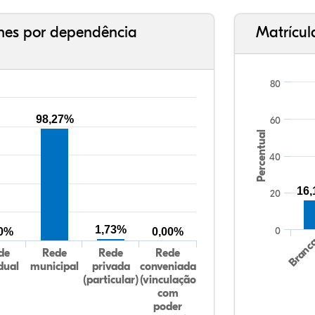
ches por dependência
Matrícul
80
98,27%
60
Percentual
40
16
20
1,73%
0
00%
0,00%
Branc
de
Rede
Rede
Rede
dual
municipal
privada
conveniada
(particular)
(vinculação
com
poder