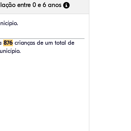
lação entre 0 e 6 anos
icípio.
ta
876
crianças de um total de
nicípio.