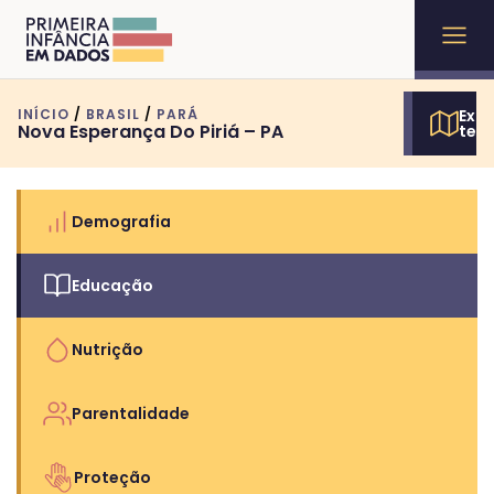
INÍCIO
/
BRASIL
/
PARÁ
Expl
Nova Esperança Do Piriá – PA
terr
Demografia
Educação
Nutrição
Parentalidade
Proteção