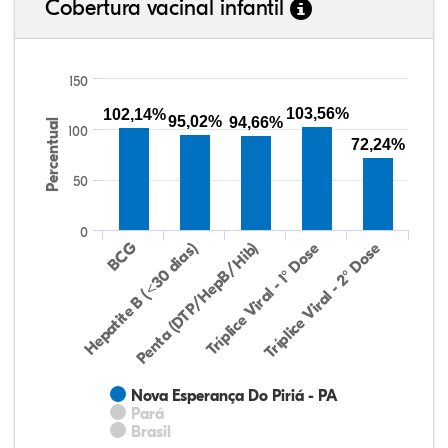
Cobertura vacinal infantil
150
103,56%
102,14%
95,02%
94,66%
Percentual
100
72,24%
50
0
Hepatite B (<30 dias)
BCG
Penta (DTP/HepB/Hib)
Tríplice Viral - 1° Dose
Tríplice Viral - 2° Dose
Nova Esperança Do Piriá - PA
Pará
Brasil