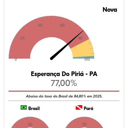
Nova
40
60
20
80
0
100
Esperança Do Piriá - PA
77,00%
Abaixo da taxa do Brasil de 84,80% em 2025.
Brasil
Pará
50
50