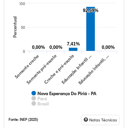
100
92,59%
Percentual
50
7,41%
0,00%
0,00%
0,00%
0
Somente creche
Somente pré-escola
Creche e pré-escola
Educação infantil …
Educação infantil, …
Nova Esperança Do Piriá - PA
Pará
Brasil
Fonte:
INEP (2025)
Notas Técnicas