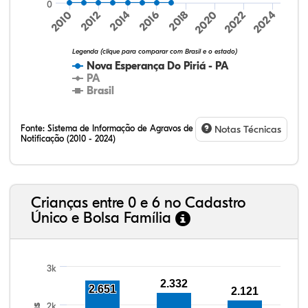
0
2024
2010
2012
2014
2016
2018
2020
2022
Legenda (clique para comparar com Brasil e o estado)
Nova Esperança Do Piriá - PA
PA
Brasil
Fonte:
Sistema de Informação de Agravos de
Notas Técnicas
Notificação (2010 - 2024)
8,00%
3,56%
0,29%
84,72%
1,59%
1,84%
32,57%
9,24%
0,46%
54,88%
1,27%
1,56%
Crianças entre 0 e 6 no Cadastro
Único e Bolsa Família
3k
2.332
2.651
2.121
2k