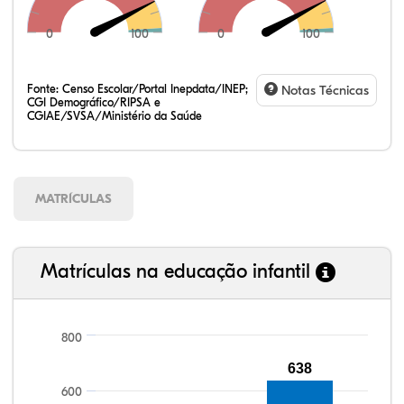
0
100
0
100
Fonte:
Censo Escolar/Portal Inepdata/INEP;
Notas Técnicas
CGI Demográfico/RIPSA e
CGIAE/SVSA/Ministério da Saúde
MATRÍCULAS
Matrículas na educação infantil
800
90,11%
90,43%
78,93%
83,21%
58,08%
99,81%
100,00%
88,82%
92,94%
78,33%
638
600