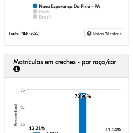
Nova Esperança Do Piriá - PA
Pará
Brasil
Fonte:
INEP (2025)
Notas Técnicas
Matrículas em creches - por raça/cor
7,54%
3,53%
0,31%
84,77%
1,36%
2,50%
33,06%
7,95%
0,46%
55,81%
1,22%
1,50%
75
70,98%
Percentual
50
25
13,21%
11,14%