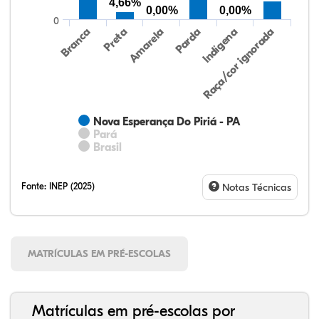
4,66%
0,00%
0,00%
0
Preta
Indígena
Branca
Parda
Amarela
Raça/cor ignorada
Nova Esperança Do Piriá - PA
Pará
Brasil
Fonte:
INEP (2025)
Notas Técnicas
MATRÍCULAS EM PRÉ-ESCOLAS
Matrículas em pré-escolas por