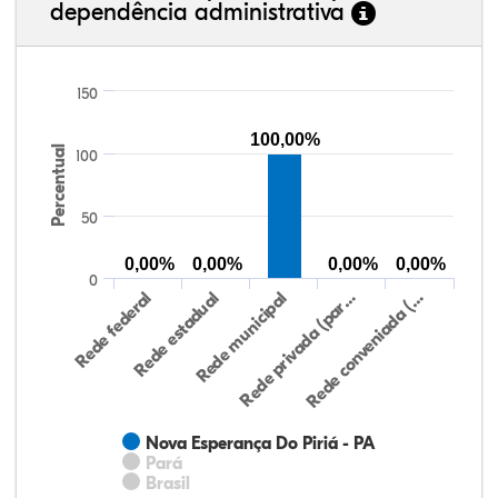
dependência administrativa
150
100,00%
Percentual
100
50
0,00%
0,00%
0,00%
0,00%
0
Rede federal
Rede estadual
Rede municipal
Rede privada (par…
Rede conveniada (…
Nova Esperança Do Piriá - PA
Pará
Brasil