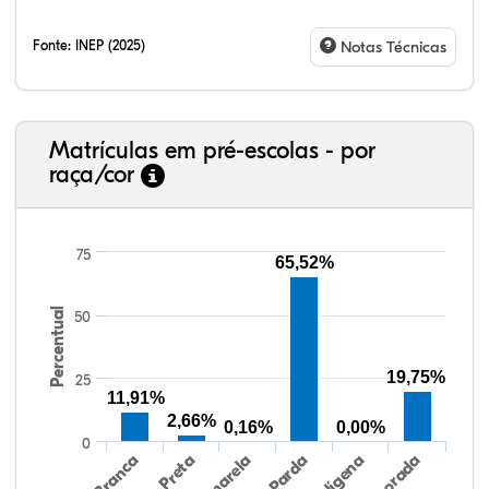
Fonte:
INEP (2025)
Notas Técnicas
Matrículas em pré-escolas - por
raça/cor
75
65,52%
Percentual
18,01%
1,77%
0,11%
74,92%
2,54%
2,65%
38,40%
3,47%
0,13%
50,15%
2,37%
5,48%
50
19,75%
25
11,91%
2,66%
0,16%
0,00%
0
Preta
Indígena
Branca
Parda
Amarela