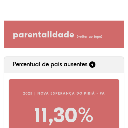
parentalidade
(
)
voltar ao topo
Percentual de pais ausentes
2025 | NOVA ESPERANÇA DO PIRIÁ - PA
11,30%