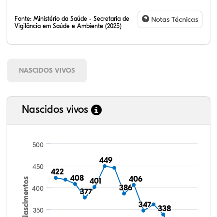
Fonte:
Ministério da Saúde - Secretaria de
Notas Técnicas
Vigilância em Saúde e Ambiente (2025)
NASCIDOS VIVOS
Nascidos vivos
500
449
449
450
422
422
408
408
406
406
Nascimentos
401
401
386
386
400
377
377
347
347
338
338
350