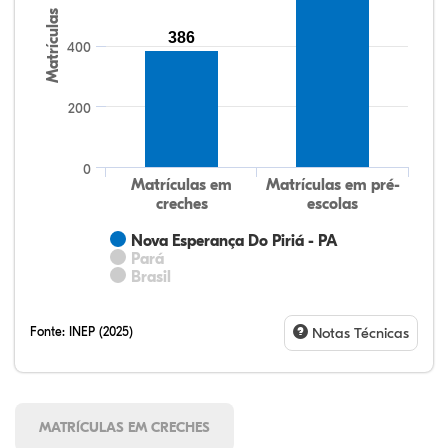
Matrículas
386
400
200
0
Matrículas em
Matrículas em pré-
creches
escolas
Nova Esperança Do Piriá - PA
Pará
Brasil
Fonte:
INEP (2025)
Notas Técnicas
MATRÍCULAS EM CRECHES