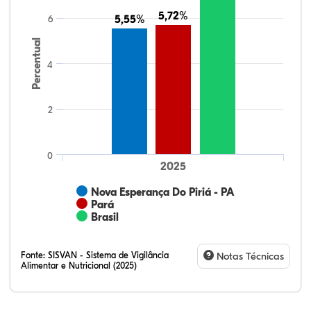
5,72%
5,72%
6
5,55%
5,55%
Percentual
4
2
0
2025
Nova Esperança Do Piriá - PA
Pará
Brasil
Fonte:
SISVAN - Sistema de Vigilância
Notas Técnicas
Alimentar e Nutricional (2025)