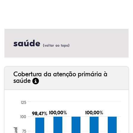
saúde
(
)
voltar ao topo
Cobertura da atenção primária à
saúde
125
100,00%
100,00%
100,00%
100,00%
98,47%
98,47%
100
75