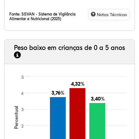
Fonte:
SISVAN - Sistema de Vigilância
Notas Técnicas
Alimentar e Nutricional (2025)
Peso baixo em crianças de 0 a 5 anos
5
4,32%
4,32%
3,76%
3,76%
4
3,40%
3,40%
Percentual
3
2