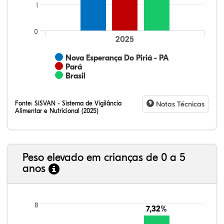
1
0
2025
Nova Esperança Do Piriá - PA
Pará
Brasil
Fonte:
SISVAN - Sistema de Vigilância
Notas Técnicas
Alimentar e Nutricional (2025)
Peso elevado em crianças de 0 a 5
anos
5,35%
3,32%
0,29%
86,36%
2,26%
2,43%
21,99%
7,16%
0,36%
66,18%
2,81%
1,50%
8
7,32%
7,32%