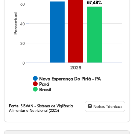
57,48%
57,48%
60
Percentual
40
20
0
2025
Nova Esperança Do Piriá - PA
Pará
Brasil
Fonte:
SISVAN - Sistema de Vigilância
Notas Técnicas
Alimentar e Nutricional (2025)