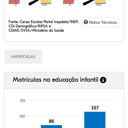
0
100
0
100
Fonte:
Censo Escolar/Portal Inepdata/INEP;
Notas Técnicas
CGI Demográfico/RIPSA e
CGIAE/SVSA/Ministério da Saúde
MATRÍCULAS
Matrículas na educação infantil
125
107
97,25%
100,26%
93,05%
97,62%
82,36%
99,81%
100,00%
88,82%
92,94%
78,33%
100
86