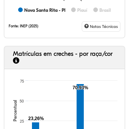
Nova Santa Rita - PI
Piauí
Brasil
Fonte:
INEP (2025)
Notas Técnicas
Matrículas em creches - por raça/cor
75
10,20%
6,57%
0,46%
79,45%
0,12%
3,20%
33,06%
7,95%
0,46%
55,81%
1,22%
1,50%
70,93%
50
Percentual
23,26%
25