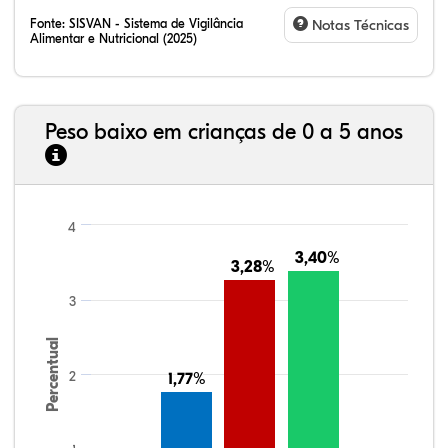
Fonte:
SISVAN - Sistema de Vigilância
Notas Técnicas
Alimentar e Nutricional (2025)
Peso baixo em crianças de 0 a 5 anos
4
3,40%
3,40%
3,28%
3,28%
3
Percentual
2
1,77%
1,77%