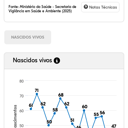
Fonte:
Ministério da Saúde - Secretaria de
Notas Técnicas
Vigilância em Saúde e Ambiente (2025)
NASCIDOS VIVOS
Nascidos vivos
80
71
71
68
68
70
62
62
62
62
61
61
60
60
Nascimentos
58
58
60
56
56
55
55
51
51
50
50
50
47
47
46
46