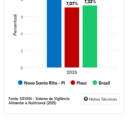
7,32%
7,32%
7,07%
7,07%
Percentual
6
4
2
0
2025
Nova Santa Rita - PI
Piauí
Brasil
Fonte:
SISVAN - Sistema de Vigilância
Notas Técnicas
Alimentar e Nutricional (2025)