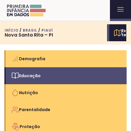
INÍCIO
/
BRASIL
/
PIAUÍ
Expl
Nova Santa Rita – PI
terr
Demografia
Educação
Nutrição
Parentalidade
Proteção