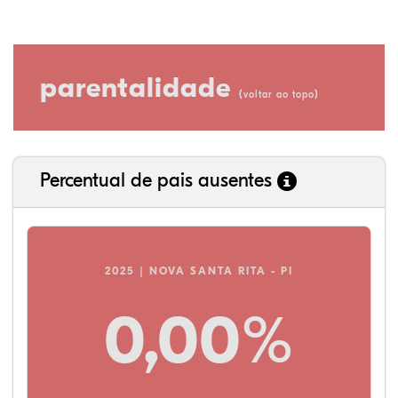
parentalidade
(
)
voltar ao topo
Percentual de pais ausentes
2025 | NOVA SANTA RITA - PI
0,00%