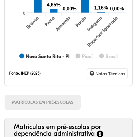
4,65%
1,16%
0,00%
0,00%
0
Preta
Indígena
Branca
Parda
Amarela
Raça/cor ignorada
Nova Santa Rita - PI
Piauí
Brasil
Fonte:
INEP (2025)
Notas Técnicas
MATRÍCULAS EM PRÉ-ESCOLAS
Matrículas em pré-escolas por
dependência administrativa