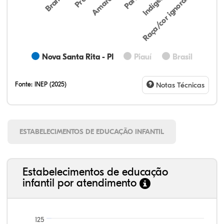
Indígena
Amarela
Raça/cor ignorada
Branca
Parda
Nova Santa Rita - PI
Piauí
Brasil
Fonte:
INEP (2025)
Notas Técnicas
ESTABELECIMENTOS DE EDUCAÇÃO INFANTIL
Estabelecimentos de educação
infantil por atendimento
125