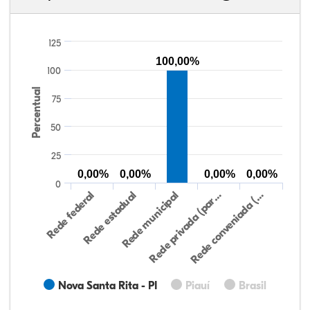
125
100,00%
100
Percentual
75
50
25
0,00%
0,00%
0,00%
0,00%
0
Rede federal
Rede estadual
Rede municipal
Rede privada (par…
Rede conveniada (…
Nova Santa Rita - PI
Piauí
Brasil