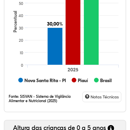
50
Percentual
40
30,00%
30,00%
30
20
10
0
2025
Nova Santa Rita - PI
Piauí
Brasil
Fonte:
SISVAN - Sistema de Vigilância
Notas Técnicas
Alimentar e Nutricional (2025)
Altura das crianças de 0 a 5 anos