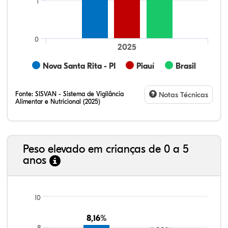
1
0
2025
Nova Santa Rita - PI
Piauí
Brasil
Fonte:
SISVAN - Sistema de Vigilância
Notas Técnicas
Alimentar e Nutricional (2025)
Peso elevado em crianças de 0 a 5
anos
7,50%
5,98%
0,30%
82,55%
0,15%
3,53%
21,99%
7,16%
0,36%
66,18%
2,81%
1,50%
10
8,16%
8,16%
8