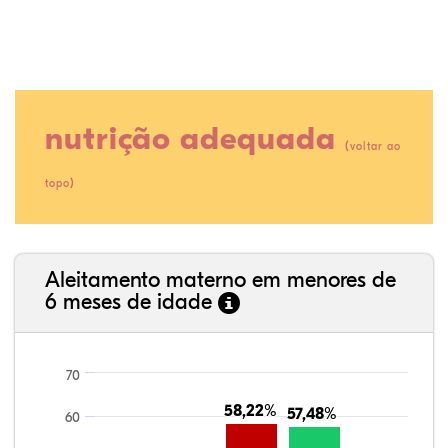
nutrição adequada
(
voltar ao
)
topo
11,23%
2,41%
0,00%
75,13%
0,53%
10,70%
35,89%
3,62%
0,11%
52,11%
2,54%
5,72%
Aleitamento materno em menores de
6 meses de idade
70
58,22%
58,22%
57,48%
57,48%
60