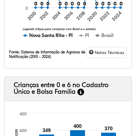
0
0
0
0
0
0
0
0
0
0
0
0
0
0
0
0
0
0
0
0
0
0
0
0
0
0
0
2016
2020
2024
2010
2014
2018
2022
2012
Legenda (clique para comparar com Brasil e o estado)
Nova Santa Rita - PI
PI
Brasil
Fonte:
Sistema de Informação de Agravos de
Notas Técnicas
Notificação (2010 - 2024)
11,18%
7,98%
0,52%
77,64%
0,20%
2,48%
32,57%
9,24%
0,46%
54,88%
1,27%
1,56%
Crianças entre 0 e 6 no Cadastro
Único e Bolsa Família
600
400
370
349
400