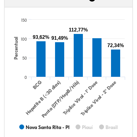
150
112,77%
93,62%
91,49%
Percentual
100
72,34%
50
0
Hepatite B (<30 dias)
BCG
Penta (DTP/HepB/Hib)
Tríplice Viral - 1° Dose
Tríplice Viral - 2° Dose
Nova Santa Rita - PI
Piauí
Brasil