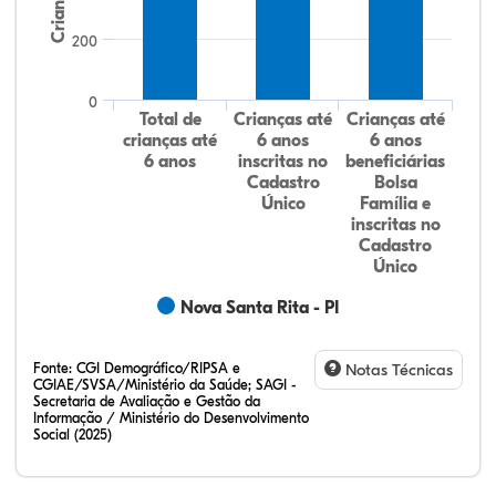
Crianças
200
0
Total de
Crianças até
Crianças até
crianças até
6 anos
6 anos
6 anos
inscritas no
beneficiárias
Cadastro
Bolsa
Único
Família e
inscritas no
Cadastro
Único
Nova Santa Rita - PI
Fonte:
CGI Demográfico/RIPSA e
Notas Técnicas
CGIAE/SVSA/Ministério da Saúde; SAGI -
Secretaria de Avaliação e Gestão da
Informação / Ministério do Desenvolvimento
Social (2025)