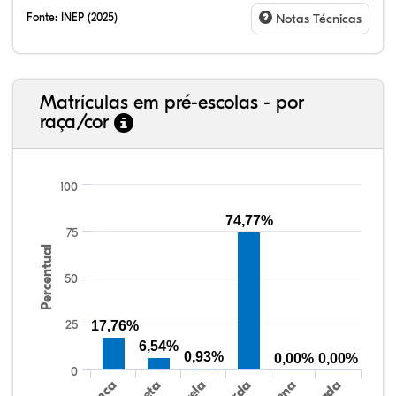
Fonte:
INEP (2025)
Notas Técnicas
Matrículas em pré-escolas - por
raça/cor
100
74,77%
75
12,90%
2,12%
0,00%
73,85%
0,35%
10,78%
38,40%
3,47%
0,13%
50,15%
2,37%
5,48%
Percentual
50
25
17,76%
6,54%
0,93%
0,00%
0,00%
0
Preta