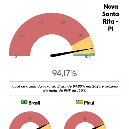
Nova
Santa
Rita -
40
60
PI
20
80
0
100
94,17%
Igual ou acima da taxa do Brasil de 84,80% em 2025 e próximo
da meta do PNE de 100%
Brasil
Piauí
50
50