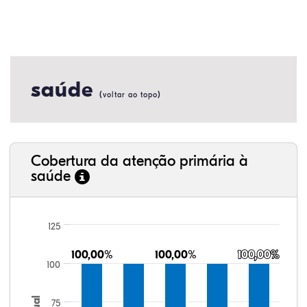
saúde
(
)
voltar ao topo
Cobertura da atenção primária à
saúde
125
100,00%
100,00%
100,00%
100,00%
100,00%
100,00%
100
75