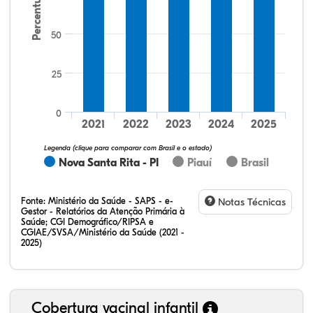
Percentual
50
25
17,14%
11,43%
0,00%
71,43%
0,00%
0,00%
32,28%
12,07%
0,23%
51,73%
2,94%
0,75%
0
2021
2022
2023
2024
2025
Legenda (clique para comparar com Brasil e o estado)
Nova Santa Rita - PI
Piauí
Brasil
Fonte:
Ministério da Saúde - SAPS - e-
Notas Técnicas
Gestor - Relatórios da Atenção Primária à
Saúde; CGI Demográfico/RIPSA e
CGIAE/SVSA/Ministério da Saúde (2021 -
2025)
Cobertura vacinal infantil