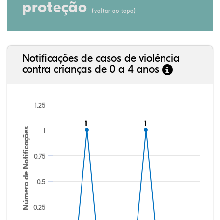
proteção
(
)
voltar ao topo
Notificações de casos de violência
contra crianças de 0 a 4 anos
1.25
1
1
1
1
Número de Notificações
1
0.75
0.5
0.25