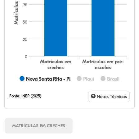
Matrículas
75
50
25
0
Matrículas em
Matrículas em pré-
creches
escolas
Nova Santa Rita - PI
Piauí
Brasil
Fonte:
INEP (2025)
Notas Técnicas
MATRÍCULAS EM CRECHES