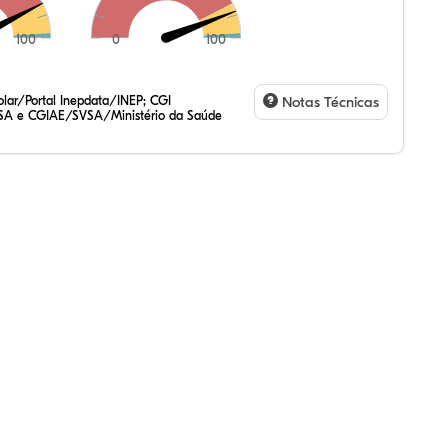
100
0
100
,64%
,67%
59%
,99%
22%
89%
,47%
72%
47%
,20%
83%
31%
lar/Portal Inepdata/INEP; CGI
Notas Técnicas
SA e CGIAE/SVSA/Ministério da Saúde