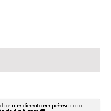
,35%
,01%
51%
,43%
42%
29%
,99%
16%
36%
,18%
81%
50%
al de atendimento em pré-escola da