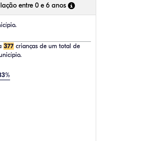
lação entre 0 e 6 anos
cípio.
ta
377
crianças de um total de
nicípio.
,83%