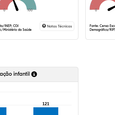
0
100
0
33
10
0,
52
0,
1,
35
7,
0,
54
0,
1,
ata/INEP; CGI
Notas Técnicas
Fonte:
Censo Esco
/Ministério da Saúde
Demográfico/RIP
ação infantil
121