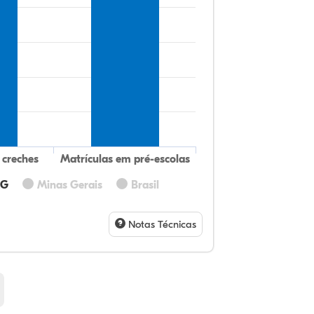
 creches
Matrículas em pré-escolas
MG
Minas Gerais
Brasil
31
12
0,
53
0,
1,
32
9,
0,
54
1,
1,
Notas Técnicas