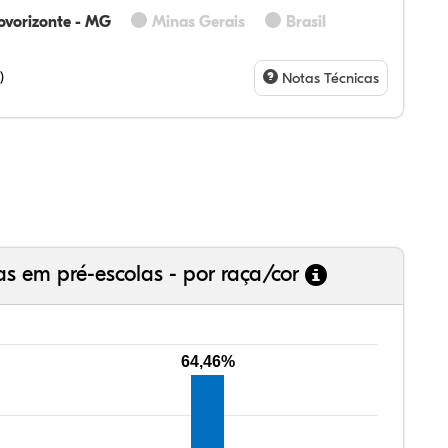
ovorizonte - MG
Minas Gerais
Brasil
60%
60%
0%
00%
0%
0%
28%
07%
3%
73%
4%
5%
)
Notas Técnicas
as em pré-escolas - por raça/cor
64,46%