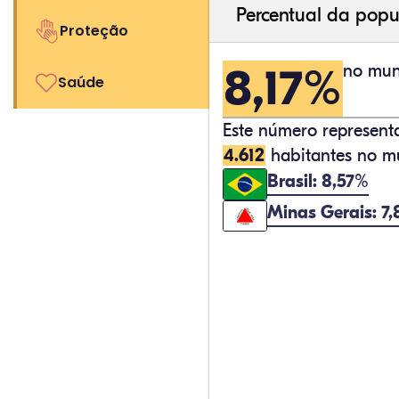
Percentual da popu
Proteção
8,17%
no muni
Saúde
Este número represen
4.612
habitantes no mu
Brasil: 8,57%
Minas Gerais: 7