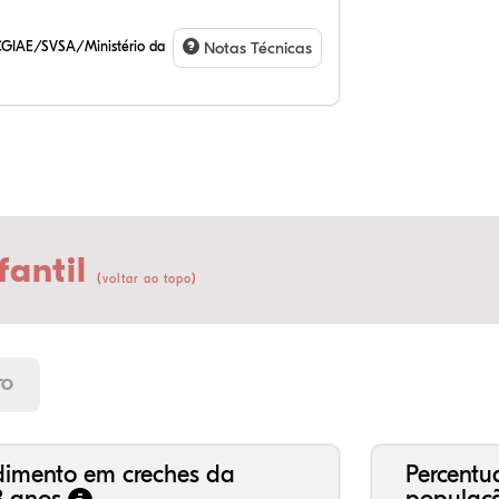
CGIAE/SVSA/Ministério da
Notas Técnicas
fantil
(
)
voltar ao topo
23
11
0,
62
0,
2,
21
7,
0,
66
2,
1,
TO
dimento em creches da
Percentu