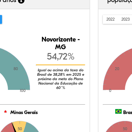
3 anos
populaç
2022
2023
Novorizonte -
MG
54,72%
80
20
Igual ou acima da taxa do
Brasil de 38,28% em 2025 e
próximo da meta do Plano
Nacional da Educação de
60¨%
100
0
Minas Gerais
Bras
50
50