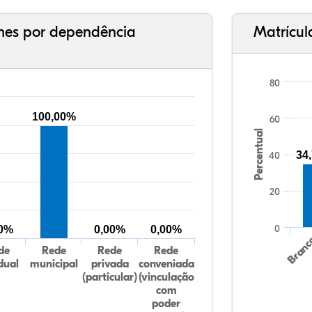
ches por dependência
Matrícul
80
100,00%
60
Percentual
34
40
20
0
00%
0,00%
0,00%
Bran
de
Rede
Rede
Rede
dual
municipal
privada
conveniada
(particular)
(vinculação
com
poder