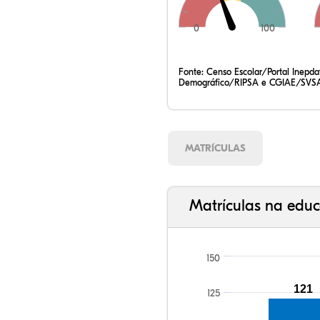
0
100
Fonte:
Censo Escolar/Portal Inepd
Demográfico/RIPSA e CGIAE/SVSA
MATRÍCULAS
Matrículas na educ
150
121
125