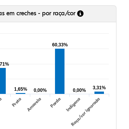
as em creches - por raça/cor
60,33%
,71%
3,31%
1,65%
0,00%
0,00%
Preta
Indígena
ca
Parda
Amarela
Raça/cor ignorada