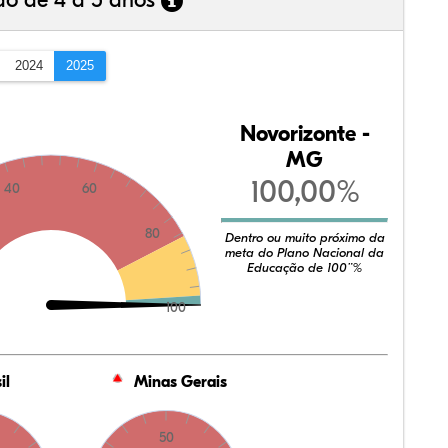
ão de 4 a 5 anos
2024
2025
Novorizonte -
MG
100,00%
40
60
80
Dentro ou muito próximo da
meta do Plano Nacional da
Educação de 100¨%
100
il
Minas Gerais
50