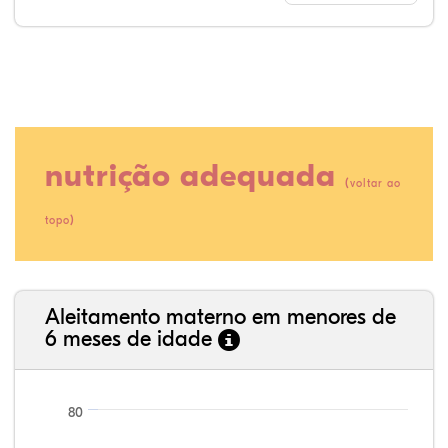
nutrição adequada
(
voltar ao
)
topo
38,32%
5,08%
0,13%
51,90%
0,38%
4,19%
35,89%
3,62%
0,11%
52,11%
2,54%
5,72%
Aleitamento materno em menores de
6 meses de idade
80