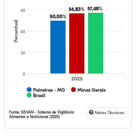
57,48%
57,48%
56,83%
56,83%
60
50,00%
50,00%
Percentual
40
20
0
2025
Paineiras - MG
Minas Gerais
Brasil
Fonte:
SISVAN - Sistema de Vigilância
Notas Técnicas
Alimentar e Nutricional (2025)