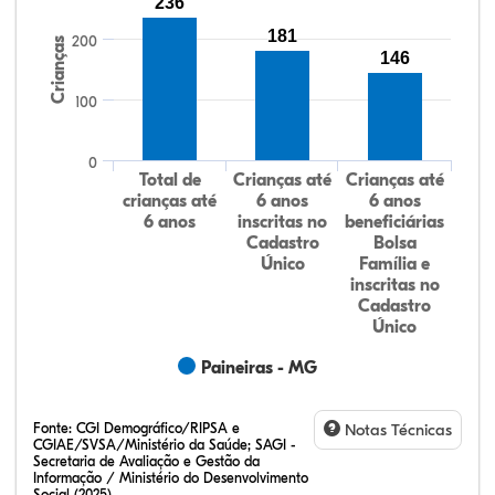
236
181
200
Crianças
146
100
0
Total de
Crianças até
Crianças até
crianças até
6 anos
6 anos
6 anos
inscritas no
beneficiárias
Cadastro
Bolsa
Único
Família e
inscritas no
Cadastro
Único
Paineiras - MG
Fonte:
CGI Demográfico/RIPSA e
Notas Técnicas
CGIAE/SVSA/Ministério da Saúde; SAGI -
Secretaria de Avaliação e Gestão da
Informação / Ministério do Desenvolvimento
Social (2025)