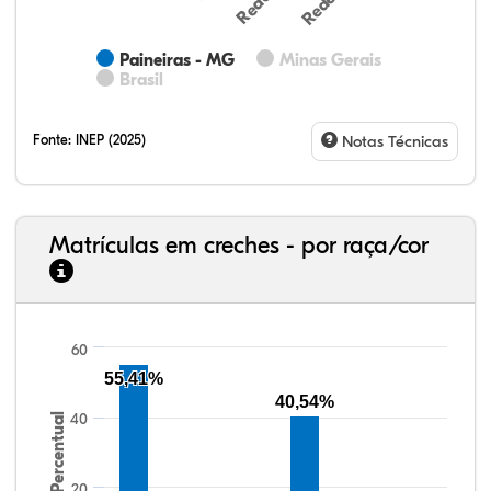
Paineiras - MG
Minas Gerais
Brasil
Fonte:
INEP (2025)
Notas Técnicas
Matrículas em creches - por raça/cor
60
32,57%
11,01%
0,59%
53,62%
0,23%
1,98%
33,06%
7,95%
0,46%
55,81%
1,22%
1,50%
55,41%
40,54%
40
Percentual
20