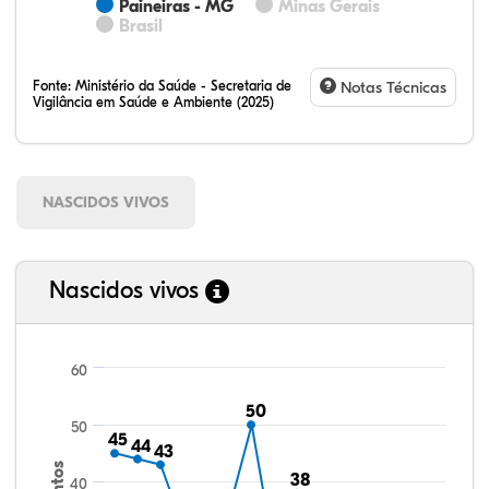
Paineiras - MG
Minas Gerais
Brasil
Fonte:
Ministério da Saúde - Secretaria de
Notas Técnicas
Vigilância em Saúde e Ambiente (2025)
NASCIDOS VIVOS
Nascidos vivos
60
50
50
50
45
45
44
44
43
43
38
38
40