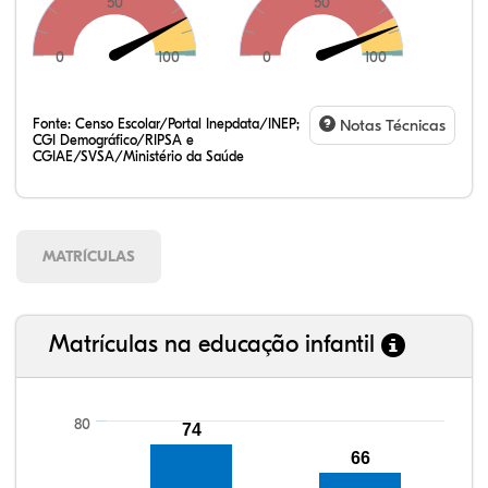
50
50
0
100
0
100
Fonte:
Censo Escolar/Portal Inepdata/INEP;
Notas Técnicas
CGI Demográfico/RIPSA e
CGIAE/SVSA/Ministério da Saúde
MATRÍCULAS
Matrículas na educação infantil
80
74
66
100,25%
100,09%
92,22%
96,04%
87,35%
99,81%
100,00%
88,82%
92,94%
78,33%