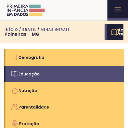
INÍCIO
/
BRASIL
/
MINAS GERAIS
Expl
Paineiras – MG
terr
Demografia
Educação
Nutrição
Parentalidade
Proteção