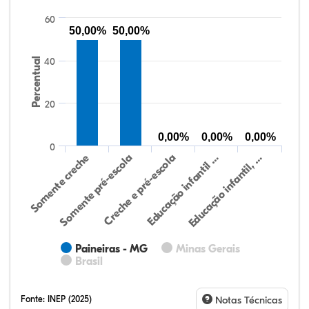
60
50,00%
50,00%
Percentual
40
20
0,00%
0,00%
0,00%
0
Educação infantil, …
Creche e pré-escola
Somente creche
Educação infantil …
Somente pré-escola
Paineiras - MG
Minas Gerais
Brasil
Fonte:
INEP (2025)
Notas Técnicas