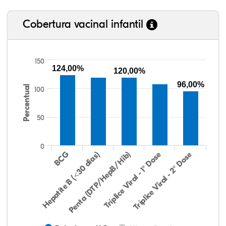
Cobertura vacinal infantil
150
124,00%
120,00%
96,00%
Percentual
100
50
0
Hepatite B (<30 dias)
BCG
Penta (DTP/HepB/Hib)
Tríplice Viral - 1° Dose
Tríplice Viral - 2° Dose