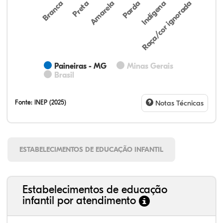
Preta
Indígena
Branca
Parda
Amarela
Raça/cor ignorada
Paineiras - MG
Minas Gerais
Brasil
Fonte:
INEP (2025)
Notas Técnicas
ESTABELECIMENTOS DE EDUCAÇÃO INFANTIL
Estabelecimentos de educação
infantil por atendimento