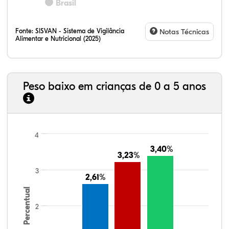
Brasil
Fonte:
SISVAN - Sistema de Vigilância
Notas Técnicas
Alimentar e Nutricional (2025)
Peso baixo em crianças de 0 a 5 anos
4
3,40%
3,40%
3,23%
3,23%
3
2,61%
2,61%
Percentual
2