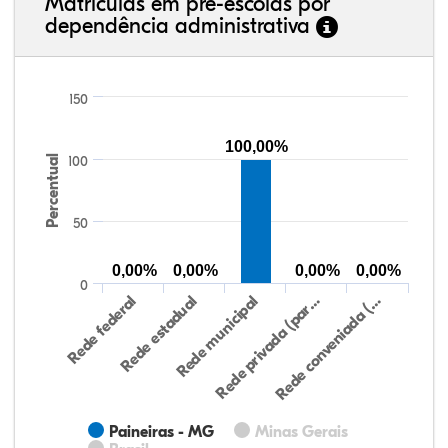
Matrículas em pré-escolas por
dependência administrativa
150
100,00%
Percentual
100
50
0,00%
0,00%
0,00%
0,00%
0
Rede federal
Rede estadual
Rede municipal
Rede privada (par…
Rede conveniada (…
Paineiras - MG
Minas Gerais