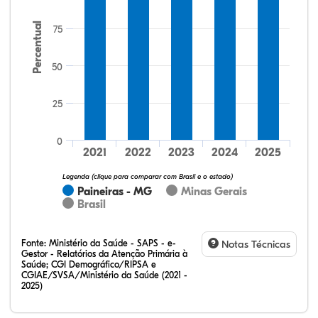
Percentual
75
50
25
33,60%
17,60%
0,00%
48,00%
0,80%
0,00%
32,28%
12,07%
0,23%
51,73%
2,94%
0,75%
0
2021
2022
2023
2024
2025
Legenda (clique para comparar com Brasil e o estado)
Paineiras - MG
Minas Gerais
Brasil
Fonte:
Ministério da Saúde - SAPS - e-
Notas Técnicas
Gestor - Relatórios da Atenção Primária à
Saúde; CGI Demográfico/RIPSA e
CGIAE/SVSA/Ministério da Saúde (2021 -
2025)