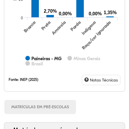
2,70%
1,35%
0,00%
0,00%
0
Preta
Indígena
Branca
Parda
Amarela
Raça/cor ignorada
Paineiras - MG
Minas Gerais
Brasil
Fonte:
INEP (2025)
Notas Técnicas
MATRÍCULAS EM PRÉ-ESCOLAS