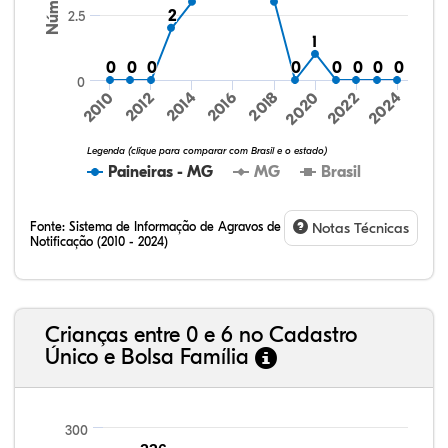
2
2
2.5
1
1
0
0
0
0
0
0
0
0
0
0
0
0
0
0
0
0
0
2016
2024
2010
2018
2012
2020
2014
2022
Legenda (clique para comparar com Brasil e o estado)
Paineiras - MG
MG
Brasil
Fonte:
Sistema de Informação de Agravos de
Notas Técnicas
Notificação (2010 - 2024)
31,88%
12,79%
0,59%
53,16%
0,20%
1,38%
32,57%
9,24%
0,46%
54,88%
1,27%
1,56%
Crianças entre 0 e 6 no Cadastro
Único e Bolsa Família
300