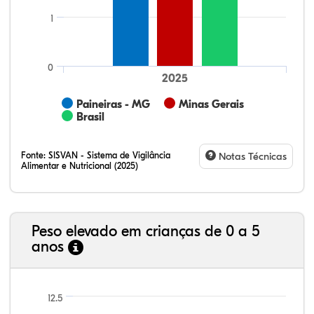
1
0
2025
Paineiras - MG
Minas Gerais
Brasil
Fonte:
SISVAN - Sistema de Vigilância
Notas Técnicas
Alimentar e Nutricional (2025)
Peso elevado em crianças de 0 a 5
anos
23,35%
11,01%
0,51%
62,43%
0,42%
2,29%
21,99%
7,16%
0,36%
66,18%
2,81%
1,50%
12.5