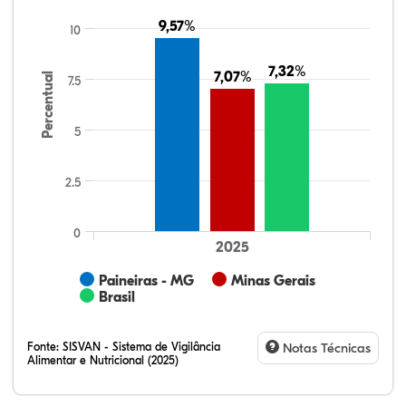
9,57%
9,57%
10
7,32%
7,32%
7,07%
7,07%
Percentual
7.5
5
2.5
0
2025
Paineiras - MG
Minas Gerais
Brasil
Fonte:
SISVAN - Sistema de Vigilância
Notas Técnicas
Alimentar e Nutricional (2025)