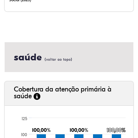
saúde
(
)
voltar ao topo
Cobertura da atenção primária à
saúde
125
100,00%
100,00%
100,00%
100,00%
100,00%
100,00%
100