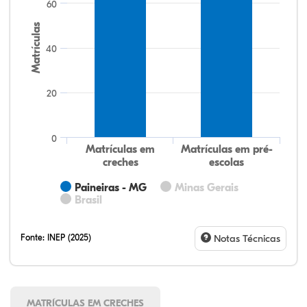
60
Matrículas
40
20
0
Matrículas em
Matrículas em pré-
creches
escolas
Paineiras - MG
Minas Gerais
Brasil
Fonte:
INEP (2025)
Notas Técnicas
MATRÍCULAS EM CRECHES