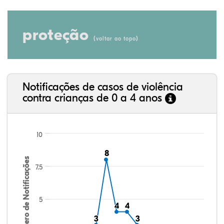
proteção
(
)
voltar ao topo
Notificações de casos de violência
contra crianças de 0 a 4 anos
10
8
8
Número de Notificações
7.5
5
4
4
4
4
3
3
3
3