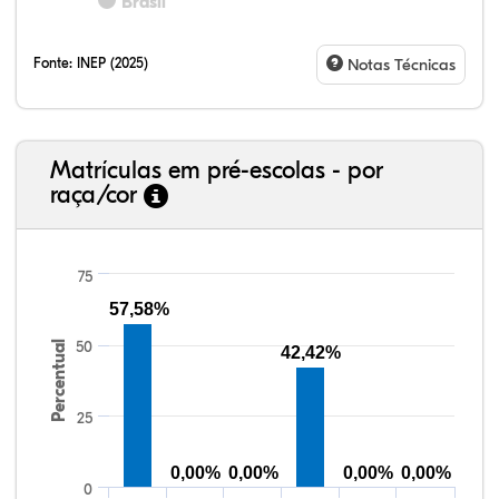
Brasil
Fonte:
INEP (2025)
Notas Técnicas
Matrículas em pré-escolas - por
raça/cor
75
57,58%
50
Percentual
42,42%
41,23%
4,67%
0,08%
49,88%
0,48%
3,66%
38,40%
3,47%
0,13%
50,15%
2,37%
5,48%
25
0,00%
0,00%
0,00%
0,00%
0