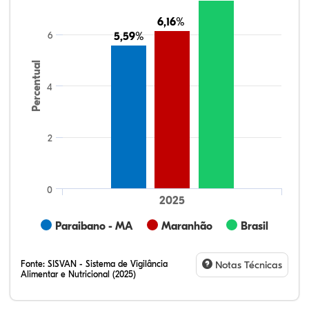
6,16%
6,16%
6
5,59%
5,59%
Percentual
4
2
0
2025
Paraibano - MA
Maranhão
Brasil
Fonte:
SISVAN - Sistema de Vigilância
Notas Técnicas
Alimentar e Nutricional (2025)