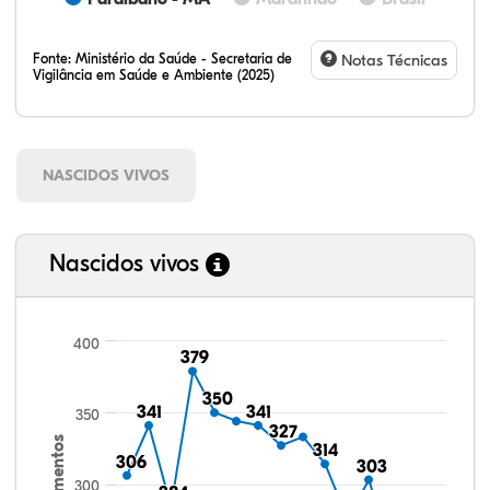
Fonte:
Ministério da Saúde - Secretaria de
Notas Técnicas
Vigilância em Saúde e Ambiente (2025)
NASCIDOS VIVOS
Nascidos vivos
400
379
379
350
350
341
341
341
341
350
327
327
Nascimentos
314
314
306
306
303
303
300