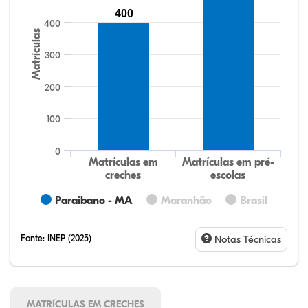
400
400
Matrículas
300
200
100
0
Matrículas em
Matrículas em pré-
creches
escolas
Paraibano - MA
Maranhão
Brasil
Fonte:
INEP (2025)
Notas Técnicas
MATRÍCULAS EM CRECHES