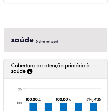
saúde
(
)
voltar ao topo
Cobertura da atenção primária à
saúde
125
100,00%
100,00%
100,00%
100,00%
100,00%
100,00%
100