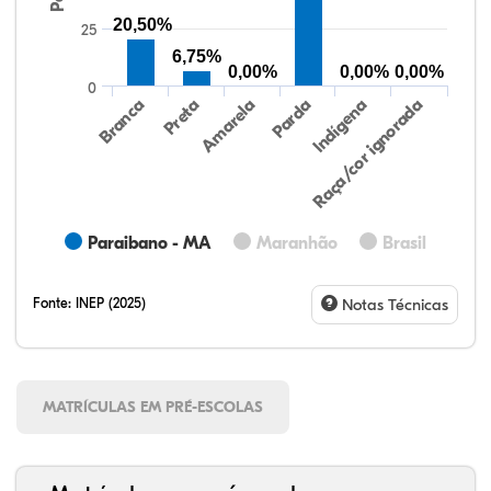
20,50%
25
6,75%
0,00%
0,00%
0,00%
0
Preta
Indígena
Amarela
Raça/cor ignorada
Branca
Parda
Paraibano - MA
Maranhão
Brasil
Fonte:
INEP (2025)
Notas Técnicas
MATRÍCULAS EM PRÉ-ESCOLAS