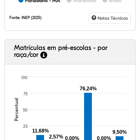
Paraibano - MA
Maranhão
Brasil
Fonte:
INEP (2025)
Notas Técnicas
Matrículas em pré-escolas - por
raça/cor
100
76,24%
75
12,32%
1,70%
0,31%
69,09%
3,49%
13,09%
38,40%
3,47%
0,13%
50,15%
2,37%
5,48%
Percentual
50
25
11,68%
9,50%
2,57%
0,00%
0,00%