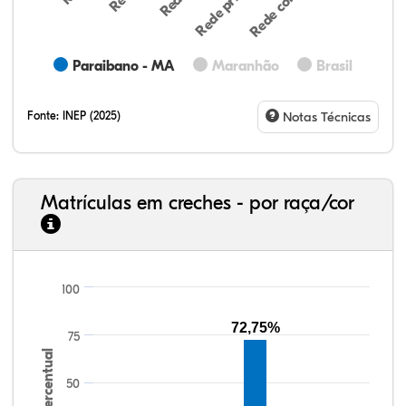
Paraibano - MA
Maranhão
Brasil
Fonte:
INEP (2025)
Notas Técnicas
Matrículas em creches - por raça/cor
8,88%
5,75%
0,28%
80,21%
1,71%
3,17%
33,06%
7,95%
0,46%
55,81%
1,22%
1,50%
100
72,75%
75
Percentual
50