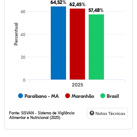
64,52%
64,52%
62,45%
62,45%
57,48%
57,48%
60
Percentual
40
20
0
2025
Paraibano - MA
Maranhão
Brasil
Fonte:
SISVAN - Sistema de Vigilância
Notas Técnicas
Alimentar e Nutricional (2025)