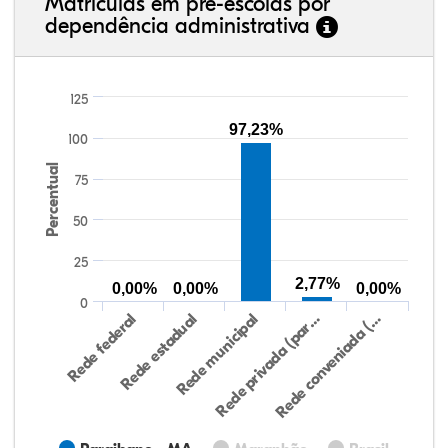
Matrículas em pré-escolas por
dependência administrativa
125
97,23%
100
Percentual
75
50
25
2,77%
0,00%
0,00%
0,00%
0
Rede federal
Rede estadual
Rede municipal
Rede privada (par…
Rede conveniada (…