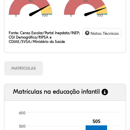
50
50
0
100
0
100
Fonte:
Censo Escolar/Portal Inepdata/INEP;
Notas Técnicas
CGI Demográfico/RIPSA e
CGIAE/SVSA/Ministério da Saúde
MATRÍCULAS
Matrículas na educação infantil
600
92,05%
95,96%
84,71%
89,49%
71,72%
99,81%
100,00%
88,82%
92,94%
78,33%
505
500