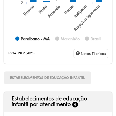
0
Preta
Indígena
Amarela
Raça/cor ignorada
Branca
Parda
Paraibano - MA
Maranhão
Brasil
Fonte:
INEP (2025)
Notas Técnicas
ESTABELECIMENTOS DE EDUCAÇÃO INFANTIL
Estabelecimentos de educação
infantil por atendimento