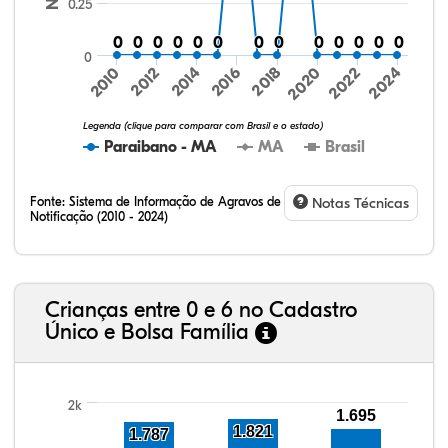
0.25
0
0
0
0
0
0
0
0
0
0
0
0
0
0
0
0
0
0
0
0
0
0
0
0
0
0
0
2016
2020
2024
2010
2014
2018
2022
2012
Legenda (clique para comparar com Brasil e o estado)
Paraibano - MA
MA
Brasil
Fonte:
Sistema de Informação de Agravos de
Notas Técnicas
Notificação (2010 - 2024)
8,44%
5,84%
0,24%
75,42%
1,80%
8,26%
32,57%
9,24%
0,46%
54,88%
1,27%
1,56%
Crianças entre 0 e 6 no Cadastro
Único e Bolsa Família
2k
1.695
1.821
1.787