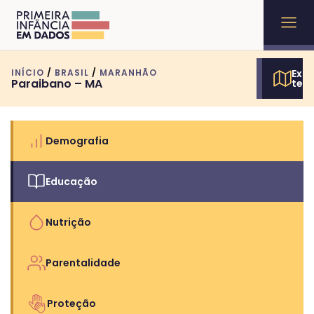
INÍCIO
/
BRASIL
/
MARANHÃO
Expl
Paraibano – MA
terr
Demografia
Educação
Nutrição
Parentalidade
Proteção