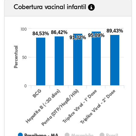
Cobertura vacinal infantil
100
89,43%
86,42%
84,53%
95,09%
91,32%
Percentual
50
0
Hepatite B (<30 dias)
BCG
Penta (DTP/HepB/Hib)
Tríplice Viral - 1° Dose
Tríplice Viral - 2° Dose
Paraibano - MA
Maranhão
Brasil