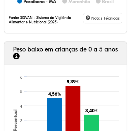
Paraibano - MA
Maranhão
Brasil
Fonte:
SISVAN - Sistema de Vigilância
Notas Técnicas
Alimentar e Nutricional (2025)
Peso baixo em crianças de 0 a 5 anos
6
5,39%
5,39%
5
4,56%
4,56%
4
3,40%
3,40%
Percentual
3