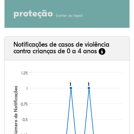
proteção
(
)
voltar ao topo
Notificações de casos de violência
contra crianças de 0 a 4 anos
1.25
1
1
1
1
Número de Notificações
1
0.75
0.5