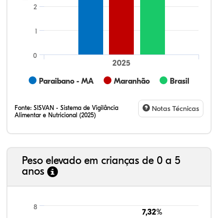
2
1
0
2025
Paraibano - MA
Maranhão
Brasil
Fonte:
SISVAN - Sistema de Vigilância
Notas Técnicas
Alimentar e Nutricional (2025)
Peso elevado em crianças de 0 a 5
anos
6,05%
4,89%
0,31%
82,78%
3,19%
2,77%
21,99%
7,16%
0,36%
66,18%
2,81%
1,50%
8
7,32%
7,32%