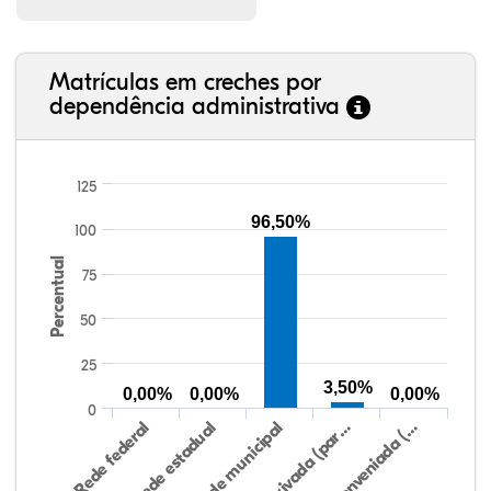
Matrículas em creches por
dependência administrativa
125
96,50%
100
Percentual
75
50
25
3,50%
0,00%
0,00%
0,00%
0
Rede federal
Rede estadual
Rede municipal
Rede privada (par…
Rede conveniada (…