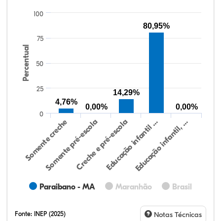
100
80,95%
75
Percentual
50
25
14,29%
4,76%
0,00%
0,00%
0
Somente creche
Somente pré-escola
Creche e pré-escola
Educação infantil …
Educação infantil, …
Paraibano - MA
Maranhão
Brasil
Fonte:
INEP (2025)
Notas Técnicas