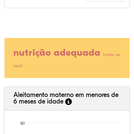
nutrição adequada
(
voltar ao
)
topo
11,24%
1,74%
0,12%
69,06%
3,71%
14,14%
35,89%
3,62%
0,11%
52,11%
2,54%
5,72%
Aleitamento materno em menores de
6 meses de idade
80