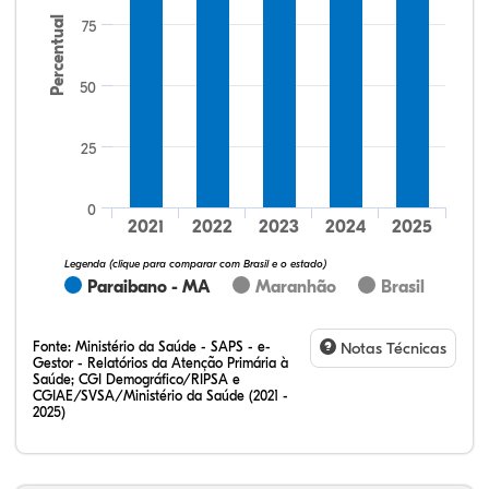
Percentual
75
50
25
10,61%
15,15%
1,52%
65,15%
4,55%
3,03%
32,28%
12,07%
0,23%
51,73%
2,94%
0,75%
0
2021
2022
2023
2024
2025
Legenda (clique para comparar com Brasil e o estado)
Paraibano - MA
Maranhão
Brasil
Fonte:
Ministério da Saúde - SAPS - e-
Notas Técnicas
Gestor - Relatórios da Atenção Primária à
Saúde; CGI Demográfico/RIPSA e
CGIAE/SVSA/Ministério da Saúde (2021 -
2025)