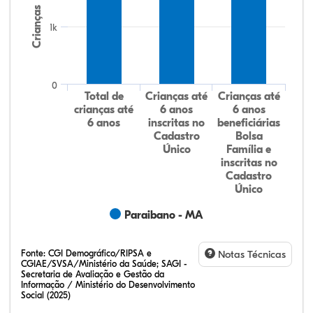
Crianças
1k
0
Total de
Crianças até
Crianças até
crianças até
6 anos
6 anos
6 anos
inscritas no
beneficiárias
Cadastro
Bolsa
Único
Família e
inscritas no
Cadastro
Único
Paraibano - MA
Fonte:
CGI Demográfico/RIPSA e
Notas Técnicas
CGIAE/SVSA/Ministério da Saúde; SAGI -
Secretaria de Avaliação e Gestão da
Informação / Ministério do Desenvolvimento
Social (2025)