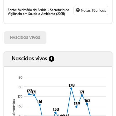
Fonte:
Ministério da Saúde - Secretaria de
Notas Técnicas
Vigilância em Saúde e Ambiente (2025)
NASCIDOS VIVOS
Nascidos vivos
190
178
178
180
172
172
171
171
171
171
170
162
162
Nascimentos
161
161
159
159
160
153
153