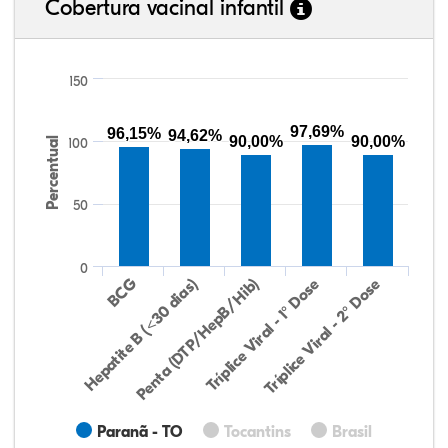
Cobertura vacinal infantil
150
97,69%
96,15%
94,62%
90,00%
90,00%
Percentual
100
50
0
Hepatite B (<30 dias)
BCG
Penta (DTP/HepB/Hib)
Tríplice Viral - 1° Dose
Tríplice Viral - 2° Dose
Paranã - TO
Tocantins
Brasil