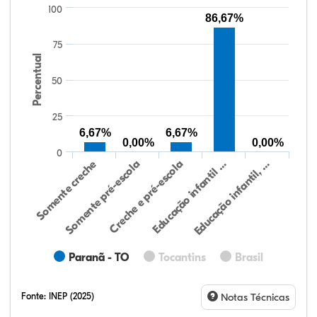
100
86,67%
75
Percentual
50
25
6,67%
6,67%
0,00%
0,00%
0
Somente creche
Somente pré-escola
Creche e pré-escola
Educação infantil …
Educação infantil, …
Paranã - TO
Tocantins
Brasil
Fonte:
INEP (2025)
Notas Técnicas