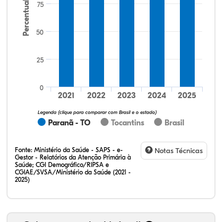
Percentual
75
50
25
12,50%
18,75%
0,00%
50,00%
12,50%
6,25%
32,28%
12,07%
0,23%
51,73%
2,94%
0,75%
0
2021
2022
2023
2024
2025
Legenda (clique para comparar com Brasil e o estado)
Paranã - TO
Tocantins
Brasil
Fonte:
Ministério da Saúde - SAPS - e-
Notas Técnicas
Gestor - Relatórios da Atenção Primária à
Saúde; CGI Demográfico/RIPSA e
CGIAE/SVSA/Ministério da Saúde (2021 -
2025)