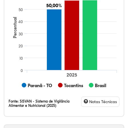
50,00%
50,00%
50
Percentual
40
30
20
10
0
2025
Paranã - TO
Tocantins
Brasil
Fonte:
SISVAN - Sistema de Vigilância
Notas Técnicas
Alimentar e Nutricional (2025)