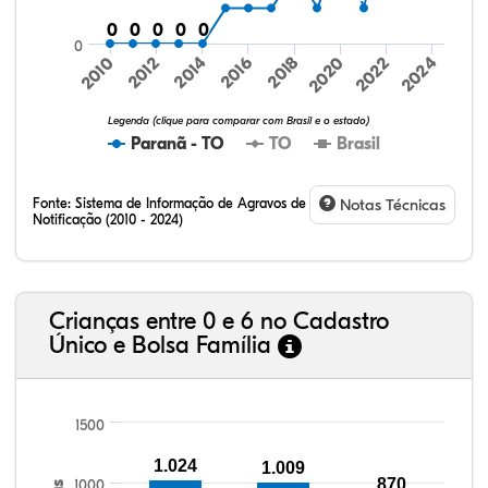
0
0
0
0
0
0
0
0
0
0
0
2024
2010
2012
2014
2016
2018
2020
2022
Legenda (clique para comparar com Brasil e o estado)
Paranã - TO
TO
Brasil
Fonte:
Sistema de Informação de Agravos de
Notas Técnicas
Notificação (2010 - 2024)
13,05%
10,95%
1,68%
72,42%
1,68%
0,21%
32,57%
9,24%
0,46%
54,88%
1,27%
1,56%
Crianças entre 0 e 6 no Cadastro
Único e Bolsa Família
1500
1.024
1.009
870
1000