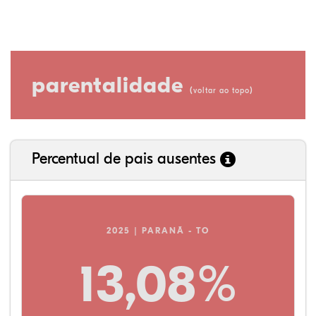
parentalidade
(
)
voltar ao topo
Percentual de pais ausentes
2025 | PARANÃ - TO
13,08%