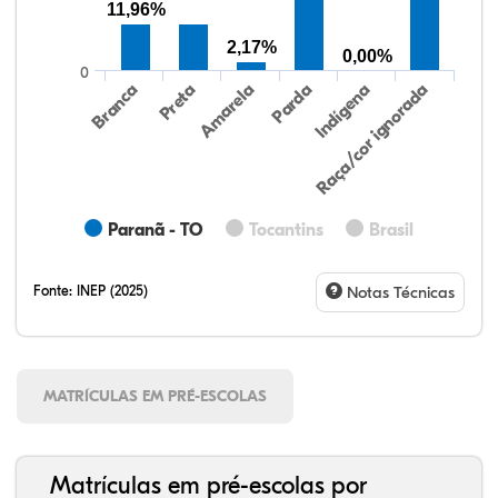
11,96%
2,17%
0,00%
0
Preta
Indígena
Branca
Parda
Amarela
Raça/cor ignorada
Paranã - TO
Tocantins
Brasil
Fonte:
INEP (2025)
Notas Técnicas
MATRÍCULAS EM PRÉ-ESCOLAS
Matrículas em pré-escolas por