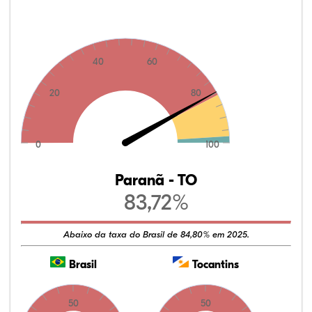
40
60
20
80
0
100
Paranã - TO
83,72%
Abaixo da taxa do Brasil de 84,80% em 2025.
Brasil
Tocantins
50
50