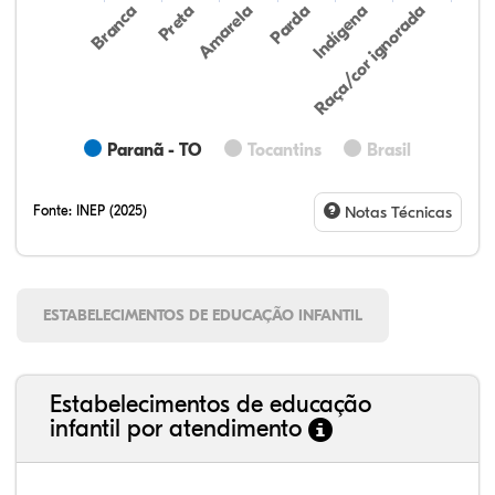
Preta
Indígena
Branca
Parda
Amarela
Raça/cor ignorada
Paranã - TO
Tocantins
Brasil
Fonte:
INEP (2025)
Notas Técnicas
ESTABELECIMENTOS DE EDUCAÇÃO INFANTIL
Estabelecimentos de educação
infantil por atendimento