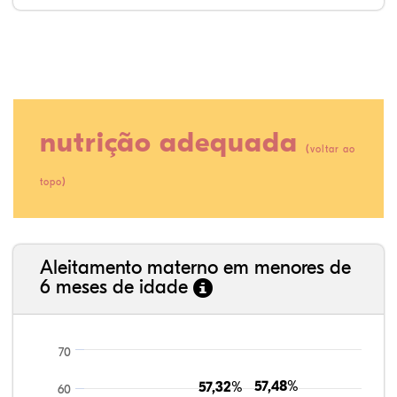
nutrição adequada
(
voltar ao
)
topo
16,10%
3,90%
0,00%
65,85%
2,44%
11,71%
35,89%
3,62%
0,11%
52,11%
2,54%
5,72%
Aleitamento materno em menores de
6 meses de idade
70
57,48%
57,48%
57,32%
57,32%
60