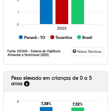
1
0
2025
Paranã - TO
Tocantins
Brasil
Fonte:
SISVAN - Sistema de Vigilância
Notas Técnicas
Alimentar e Nutricional (2025)
Peso elevado em crianças de 0 a 5
anos
9,07%
8,92%
1,36%
75,81%
4,57%
0,27%
21,99%
7,16%
0,36%
66,18%
2,81%
1,50%
8
7,38%
7,38%
7,32%
7,32%