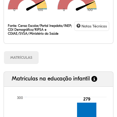
0
100
0
100
Fonte:
Censo Escolar/Portal Inepdata/INEP;
Notas Técnicas
CGI Demográfico/RIPSA e
CGIAE/SVSA/Ministério da Saúde
MATRÍCULAS
Matrículas na educação infantil
300
279
107,84%
109,24%
90,21%
95,47%
70,94%
99,81%
100,00%
88,82%
92,94%
78,33%