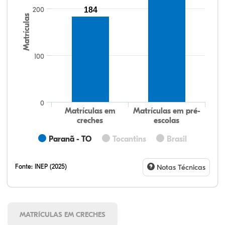
200
184
Matrículas
100
0
Matrículas em
Matrículas em pré-
creches
escolas
Paranã - TO
Tocantins
Brasil
Fonte:
INEP (2025)
Notas Técnicas
MATRÍCULAS EM CRECHES