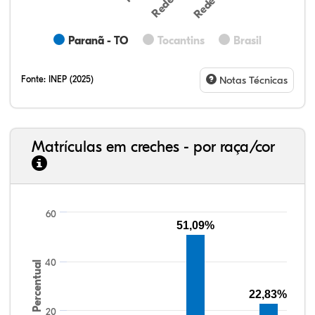
Paranã - TO
Tocantins
Brasil
Fonte:
INEP (2025)
Notas Técnicas
Matrículas em creches - por raça/cor
13,31%
9,88%
1,24%
73,07%
2,05%
0,45%
33,06%
7,95%
0,46%
55,81%
1,22%
1,50%
60
51,09%
40
Percentual
22,83%
20