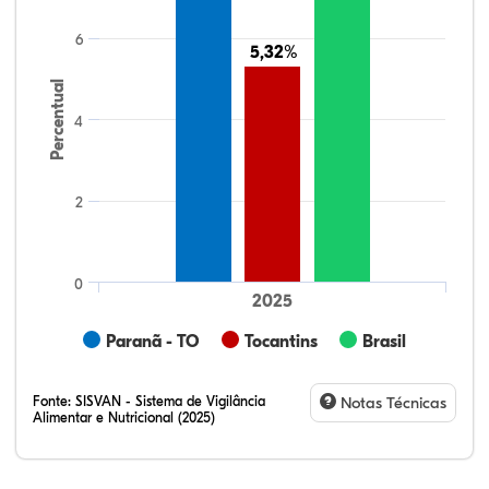
6
5,32%
5,32%
Percentual
4
2
0
2025
Paranã - TO
Tocantins
Brasil
Fonte:
SISVAN - Sistema de Vigilância
Notas Técnicas
Alimentar e Nutricional (2025)