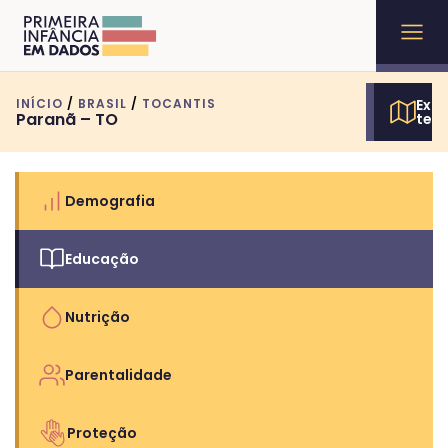
INÍCIO
/
BRASIL
/
TOCANTIS
Expl
Paranã – TO
terr
Demografia
Educação
Nutrição
Parentalidade
Proteção