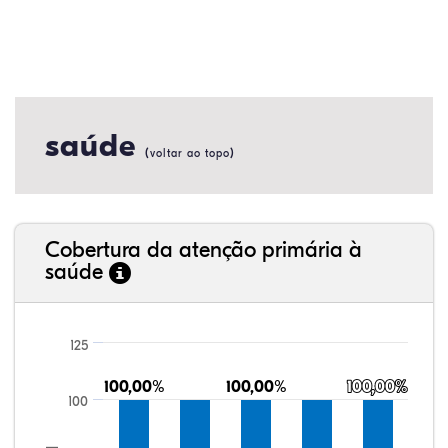
saúde
(
)
voltar ao topo
Cobertura da atenção primária à
saúde
125
100,00%
100,00%
100,00%
100,00%
100,00%
100,00%
100