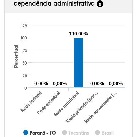
dependência administrativa
125
100,00%
100
Percentual
75
50
25
0,00%
0,00%
0,00%
0,00%
0
Rede federal
Rede estadual
Rede municipal
Rede privada (par…
Rede conveniada (…
Paranã - TO
Tocantins
Brasil