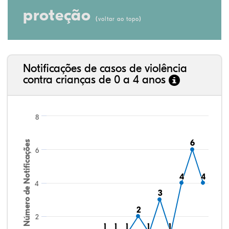
proteção
(
)
voltar ao topo
Notificações de casos de violência
contra crianças de 0 a 4 anos
8
6
6
Número de Notificações
6
4
4
4
4
4
3
3
2
2
2
1
1
1
1
1
1
1
1
1
1