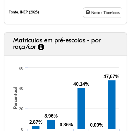
Fonte:
INEP (2025)
Notas Técnicas
Matrículas em pré-escolas - por
raça/cor
60
47,67%
40,14%
16,72%
3,54%
0,00%
66,88%
2,25%
10,61%
38,40%
3,47%
0,13%
50,15%
2,37%
5,48%
40
Percentual
20
8,96%
2,87%
0,36%
0,00%
0