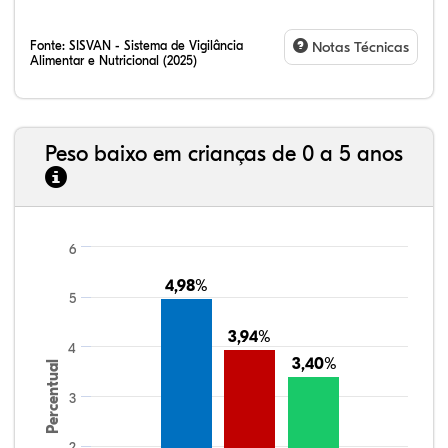
Fonte:
SISVAN - Sistema de Vigilância
Notas Técnicas
Alimentar e Nutricional (2025)
Peso baixo em crianças de 0 a 5 anos
6
4,98%
4,98%
5
3,94%
3,94%
4
3,40%
3,40%
Percentual
3
2