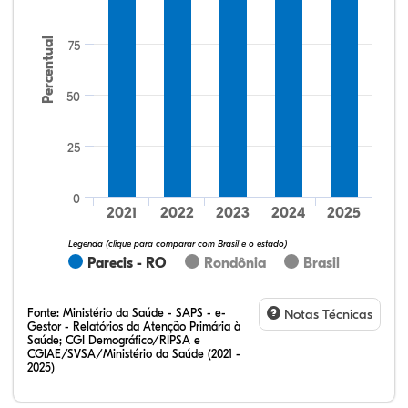
Percentual
75
50
25
28,57%
0,00%
0,00%
57,14%
0,00%
14,29%
32,28%
12,07%
0,23%
51,73%
2,94%
0,75%
0
2021
2022
2023
2024
2025
Legenda (clique para comparar com Brasil e o estado)
Parecis - RO
Rondônia
Brasil
Fonte:
Ministério da Saúde - SAPS - e-
Notas Técnicas
Gestor - Relatórios da Atenção Primária à
Saúde; CGI Demográfico/RIPSA e
CGIAE/SVSA/Ministério da Saúde (2021 -
2025)