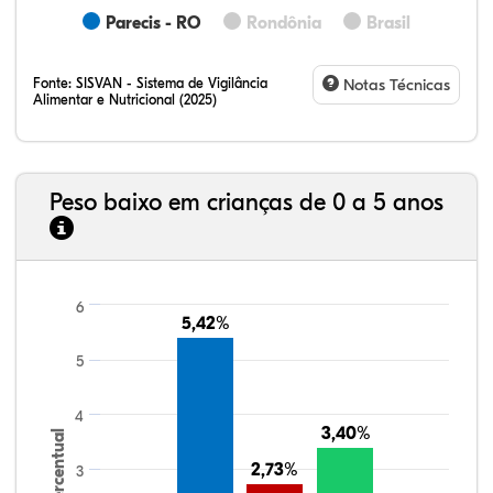
Parecis - RO
Rondônia
Brasil
Fonte:
SISVAN - Sistema de Vigilância
Notas Técnicas
Alimentar e Nutricional (2025)
Peso baixo em crianças de 0 a 5 anos
6
5,42%
5,42%
5
4
3,40%
3,40%
Percentual
2,73%
2,73%
3