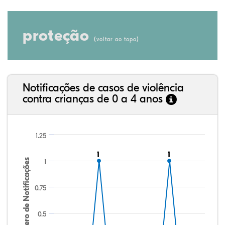
proteção
(
)
voltar ao topo
Notificações de casos de violência
contra crianças de 0 a 4 anos
1.25
1
1
1
1
Número de Notificações
1
0.75
0.5