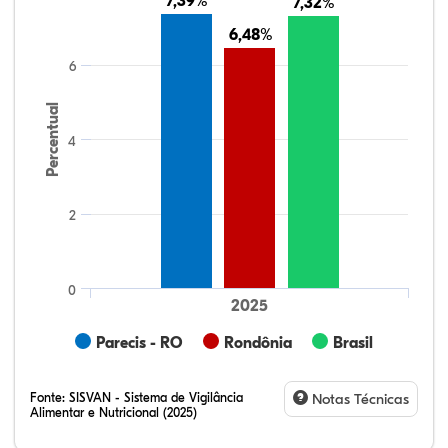
7,39%
7,39%
7,32%
7,32%
6,48%
6,48%
6
Percentual
4
2
0
2025
Parecis - RO
Rondônia
Brasil
Fonte:
SISVAN - Sistema de Vigilância
Notas Técnicas
Alimentar e Nutricional (2025)