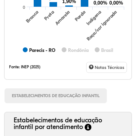
1,90%
0,00%
0,00%
0
Preta
Indígena
Branca
Parda
Amarela
Raça/cor ignorada
Parecis - RO
Rondônia
Brasil
Fonte:
INEP (2025)
Notas Técnicas
ESTABELECIMENTOS DE EDUCAÇÃO INFANTIL
Estabelecimentos de educação
infantil por atendimento