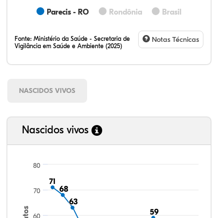
Parecis - RO
Rondônia
Brasil
Fonte:
Ministério da Saúde - Secretaria de
Notas Técnicas
Vigilância em Saúde e Ambiente (2025)
NASCIDOS VIVOS
Nascidos vivos
80
71
71
68
68
70
63
63
59
59
60