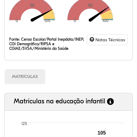
50
50
0
100
0
100
Fonte:
Censo Escolar/Portal Inepdata/INEP;
Notas Técnicas
CGI Demográfico/RIPSA e
CGIAE/SVSA/Ministério da Saúde
MATRÍCULAS
Matrículas na educação infantil
125
105
99,13%
99,44%
93,38%
94,49%
84,50%
99,81%
100,00%
88,82%
92,94%
78,33%