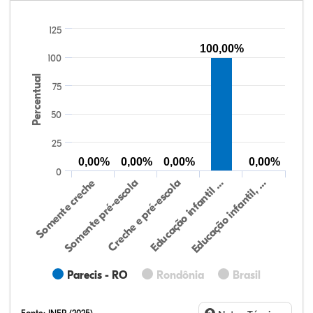
125
100,00%
100
Percentual
75
50
25
0,00%
0,00%
0,00%
0,00%
0
Somente creche
Somente pré-escola
Creche e pré-escola
Educação infantil …
Educação infantil, …
Parecis - RO
Rondônia
Brasil