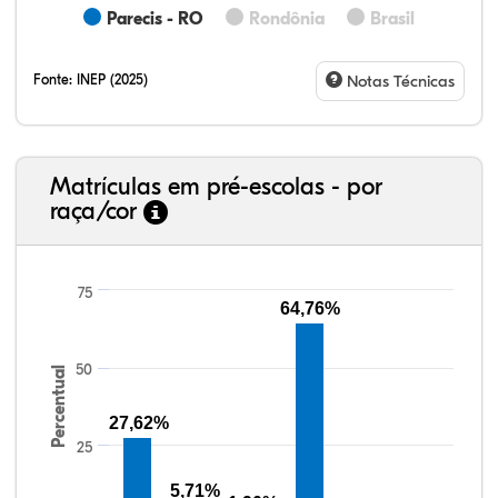
Parecis - RO
Rondônia
Brasil
Fonte:
INEP (2025)
Notas Técnicas
Matrículas em pré-escolas - por
raça/cor
75
64,76%
27,12%
1,02%
0,34%
65,08%
1,36%
5,08%
38,40%
3,47%
0,13%
50,15%
2,37%
5,48%
50
Percentual
27,62%
25
5,71%