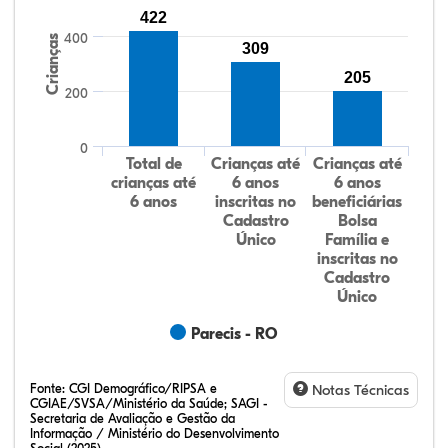
422
400
Crianças
309
205
200
0
Total de
Crianças até
Crianças até
crianças até
6 anos
6 anos
6 anos
inscritas no
beneficiárias
Cadastro
Bolsa
Único
Família e
inscritas no
Cadastro
Único
Parecis - RO
Fonte:
CGI Demográfico/RIPSA e
Notas Técnicas
CGIAE/SVSA/Ministério da Saúde; SAGI -
Secretaria de Avaliação e Gestão da
Informação / Ministério do Desenvolvimento