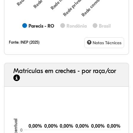
Rede conveniada (…
Rede privada (par…
Parecis - RO
Rondônia
Brasil
Fonte:
INEP (2025)
Notas Técnicas
Matrículas em creches - por raça/cor
18,95%
4,17%
0,55%
71,85%
1,98%
2,50%
33,06%
7,95%
0,46%
55,81%
1,22%
1,50%
Percentual
0,00%
0,00%
0,00%
0,00%
0,00%
0,00%
0