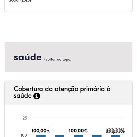
Social (2025)
saúde
(
)
voltar ao topo
Cobertura da atenção primária à
saúde
125
100,00%
100,00%
100,00%
100,00%
100,00%
100,00%
100