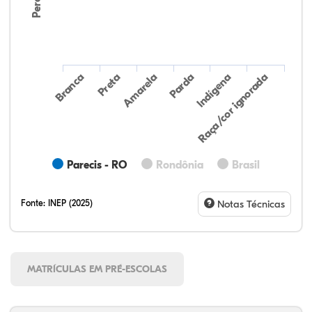
Preta
Indígena
Amarela
Raça/cor ignorada
Branca
Parda
Parecis - RO
Rondônia
Brasil
Fonte:
INEP (2025)
Notas Técnicas
MATRÍCULAS EM PRÉ-ESCOLAS