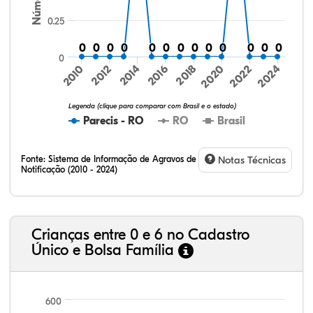
0.25
0
0
0
0
0
0
0
0
0
0
0
0
0
0
0
0
0
0
0
0
0
0
0
0
0
0
0
2016
2020
2024
2010
2014
2018
2022
2012
Legenda (clique para comparar com Brasil e o estado)
Parecis - RO
RO
Brasil
Fonte:
Sistema de Informação de Agravos de
Notas Técnicas
Notificação (2010 - 2024)
15,08%
3,53%
0,74%
75,70%
1,99%
2,96%
32,57%
9,24%
0,46%
54,88%
1,27%
1,56%
Crianças entre 0 e 6 no Cadastro
Único e Bolsa Família
600