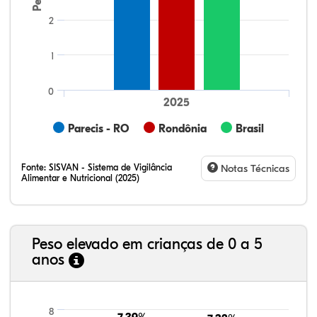
2
1
0
2025
Parecis - RO
Rondônia
Brasil
Fonte:
SISVAN - Sistema de Vigilância
Notas Técnicas
Alimentar e Nutricional (2025)
Peso elevado em crianças de 0 a 5
anos
13,55%
3,62%
0,46%
77,19%
3,49%
1,69%
21,99%
7,16%
0,36%
66,18%
2,81%
1,50%
8