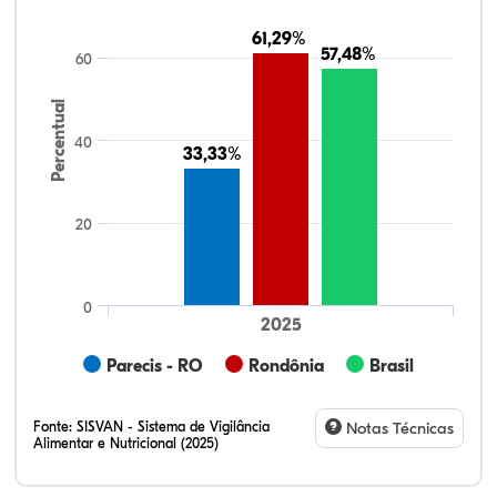
61,29%
61,29%
57,48%
57,48%
60
Percentual
40
33,33%
33,33%
20
0
2025
Parecis - RO
Rondônia
Brasil
Fonte:
SISVAN - Sistema de Vigilância
Notas Técnicas
Alimentar e Nutricional (2025)