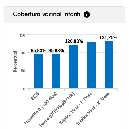
Cobertura vacinal infantil
150
131,25%
120,83%
95,83%
95,83%
Percentual
100
50
0
Hepatite B (<30 dias)
BCG
Penta (DTP/HepB/Hib)
Tríplice Viral - 1° Dose
Tríplice Viral - 2° Dose