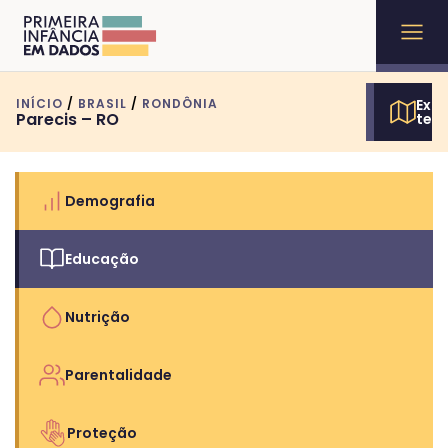
INÍCIO
/
BRASIL
/
RONDÔNIA
Expl
Parecis – RO
terr
Demografia
Educação
Nutrição
Parentalidade
Proteção