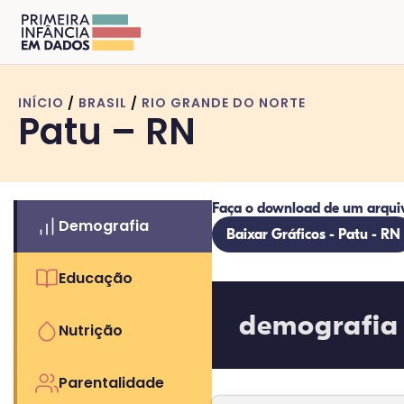
INÍCIO
/
BRASIL
/
RIO GRANDE DO NORTE
Patu – RN
Faça o download de um arqui
Demografia
Baixar Gráficos - Patu - RN
Educação
demografia
Nutrição
Parentalidade