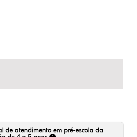
23%
1%
0%
00%
7%
9%
99%
6%
6%
18%
1%
0%
al de atendimento em pré-escola da