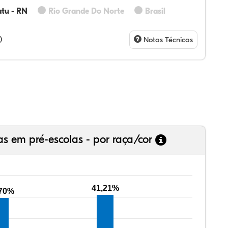
atu - RN
Rio Grande Do Norte
Brasil
46%
0%
0%
54%
0%
0%
28%
07%
3%
73%
4%
5%
)
Notas Técnicas
as em pré-escolas - por raça/cor
41,21%
,70%