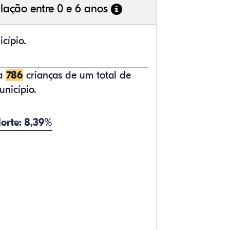
lação entre 0 e 6 anos
cípio.
ta
786
crianças de um total de
nicípio.
orte: 8,39%