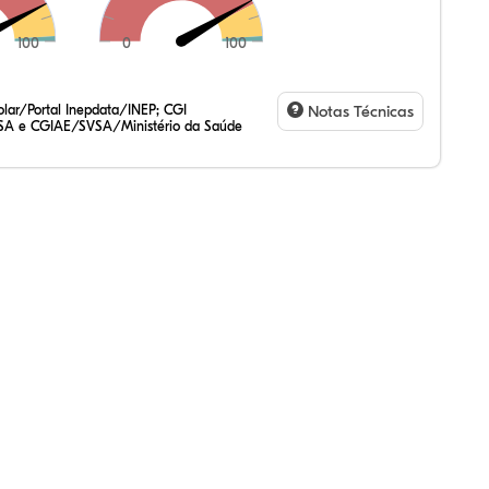
100
0
100
91%
1%
6%
75%
7%
0%
47%
2%
7%
20%
3%
1%
lar/Portal Inepdata/INEP; CGI
Notas Técnicas
SA e CGIAE/SVSA/Ministério da Saúde