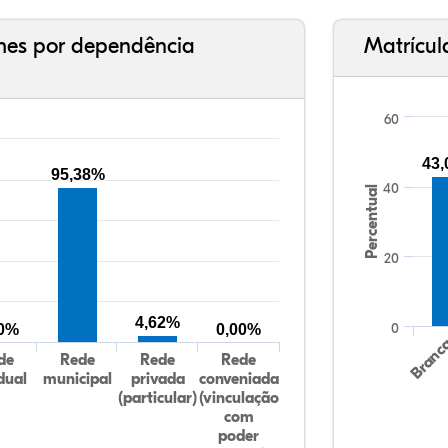
ches por dependência
Matrícul
60
43
95,38%
40
Percentual
20
4,62%
0
00%
0,00%
Branc
de
Rede
Rede
Rede
dual
municipal
privada
conveniada
(particular)
(vinculação
com
poder