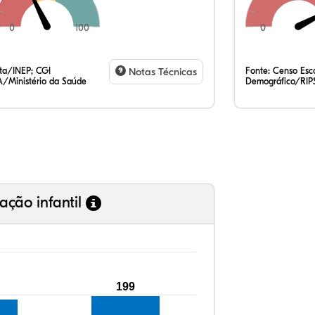
0
100
0
27,
3,5
0,5
65,
0,1
2,1
35,
7,7
0,4
54,
0,8
1,3
ata/INEP; CGI
Notas Técnicas
Fonte:
Censo Esco
/Ministério da Saúde
Demográfico/RIP
ação infantil
199