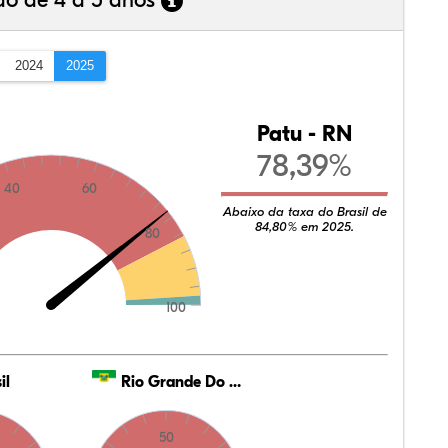
ão de 4 a 5 anos
2024
2025
Patu - RN
78,39%
40
60
Abaixo da taxa do Brasil de
84,80% em 2025.
80
100
il
Rio Grande Do Norte
50