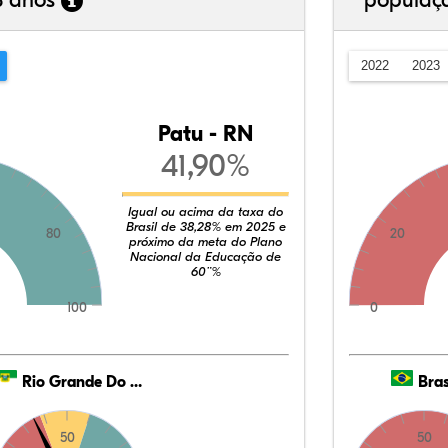
3 anos
populaç
2022
2023
Patu - RN
41,90%
Igual ou acima da taxa do
Brasil de 38,28% em 2025 e
80
20
próximo da meta do Plano
Nacional da Educação de
60¨%
100
0
Rio Grande Do Norte
Bras
50
50