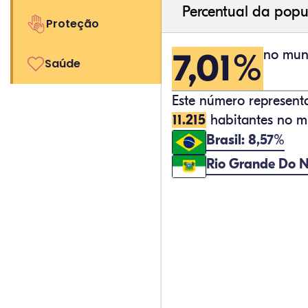
Percentual da popu
Proteção
7,01%
no muni
Saúde
Este número represen
11.215
habitantes no mu
Brasil: 8,57%
Rio Grande Do N