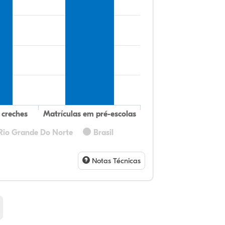
 creches
Matrículas em pré-escolas
Rio Grande Do Norte
Brasil
24
2,
0,
71
0,
0,
32
9,
0,
54
1,
1,
Notas Técnicas