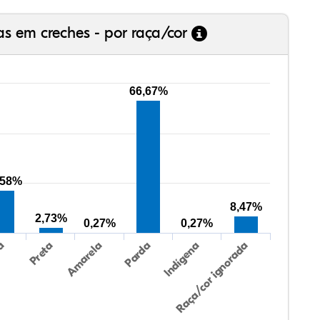
as em creches - por raça/cor
66,67%
,58%
8,47%
2,73%
0,27%
0,27%
Preta
Indígena
ca
Parda
Amarela
Raça/cor ignorada