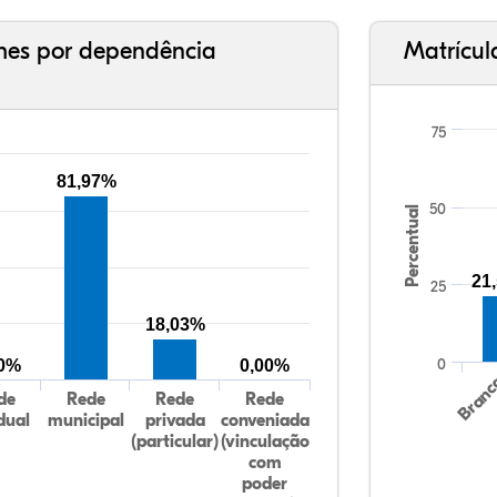
ches por dependência
Matrícul
75
81,97%
50
Percentual
21
25
18,03%
0
00%
0,00%
Bran
de
Rede
Rede
Rede
dual
municipal
privada
conveniada
(particular)
(vinculação
com
poder