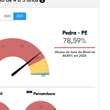
ão de 4 a 5 anos
2024
2025
Pedra - PE
78,59%
40
60
Abaixo da taxa do Brasil de
84,80% em 2025.
80
100
il
Pernambuco
50