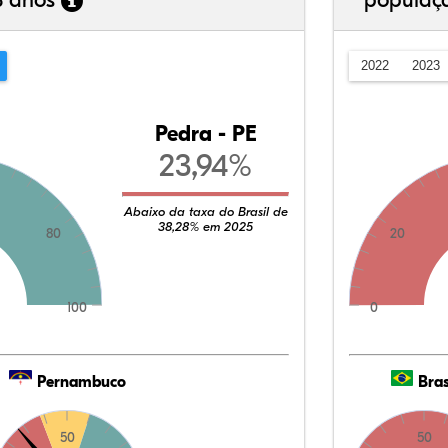
3 anos
populaç
2022
2023
Pedra - PE
23,94%
Abaixo da taxa do Brasil de
38,28% em 2025
80
20
100
0
Pernambuco
Bras
50
50