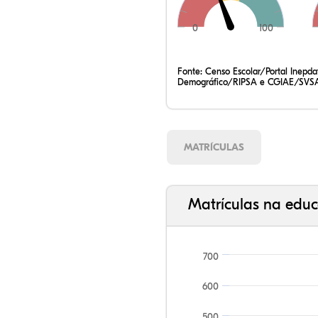
0
100
Fonte:
Censo Escolar/Portal Inepd
Demográfico/RIPSA e CGIAE/SVSA
MATRÍCULAS
Matrículas na educ
700
600
500