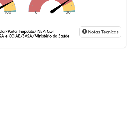
100
0
100
,61%
02%
27%
,13%
13%
83%
,47%
72%
47%
,20%
83%
31%
lar/Portal Inepdata/INEP; CGI
Notas Técnicas
SA e CGIAE/SVSA/Ministério da Saúde