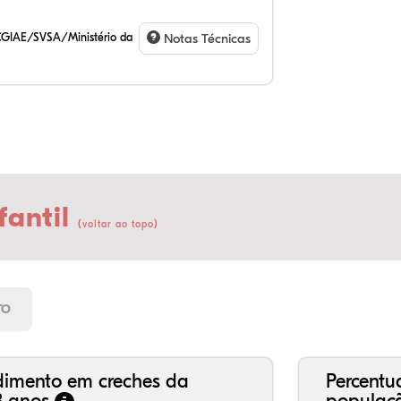
CGIAE/SVSA/Ministério da
Notas Técnicas
fantil
(
)
voltar ao topo
14
6,
0,
76
1,
0,
21
7,
0,
66
2,
1,
TO
dimento em creches da
Percentu