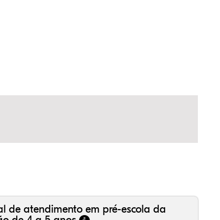
,29%
95%
16%
,06%
61%
93%
,99%
16%
36%
,18%
81%
50%
al de atendimento em pré-escola da