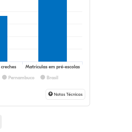
 creches
Matrículas em pré-escolas
Pernambuco
Brasil
19
8,
0,
70
0,
0,
32
9,
0,
54
1,
1,
Notas Técnicas