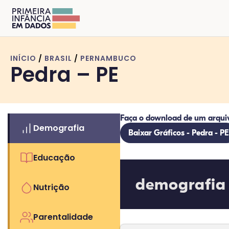
INÍCIO
/
BRASIL
/
PERNAMBUCO
Pedra – PE
Faça o download de um arqui
Demografia
Baixar Gráficos - Pedra - PE
Educação
demografia
Nutrição
Parentalidade