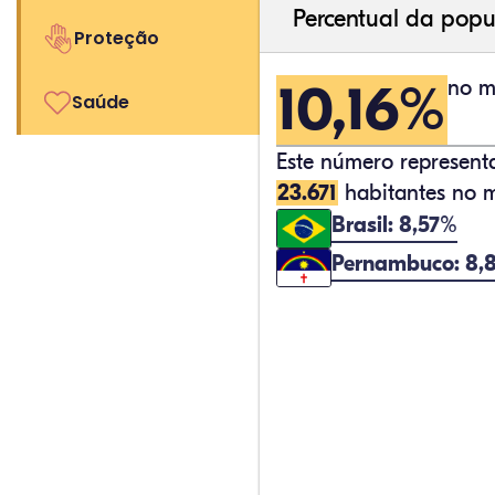
Percentual da popu
Proteção
10,16%
no m
Saúde
Este número represen
23.671
habitantes no m
Brasil: 8,57%
Pernambuco: 8,