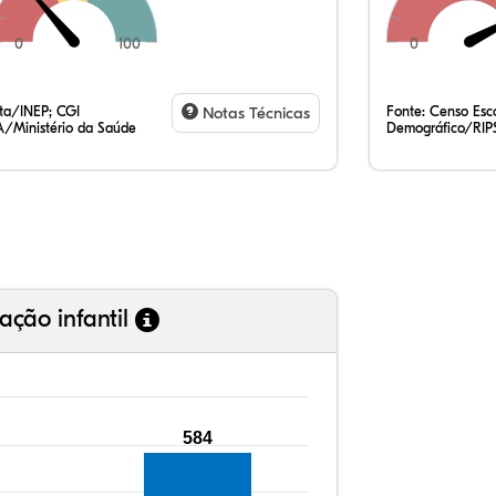
0
100
0
19
7,
0,
71
1,
0,
35
7,
0,
54
0,
1,
ata/INEP; CGI
Notas Técnicas
Fonte:
Censo Esco
/Ministério da Saúde
Demográfico/RIP
ação infantil
584