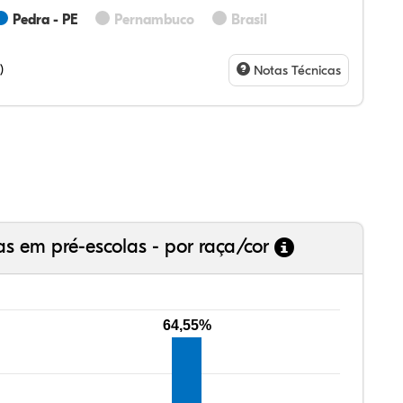
Pedra - PE
Pernambuco
Brasil
00%
0%
0%
00%
0%
0%
28%
07%
3%
73%
4%
5%
)
Notas Técnicas
as em pré-escolas - por raça/cor
64,55%