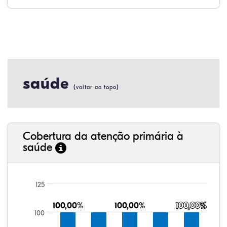
saúde
(
)
voltar ao topo
Cobertura da atenção primária à
saúde
125
100,00%
100,00%
100,00%
100,00%
100,00%
100,00%
100