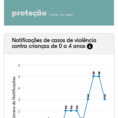
proteção
(
)
voltar ao topo
Notificações de casos de violência
contra crianças de 0 a 4 anos
6
5
5
5
5
5
Número de Notificações
4
3
3
3
3
3
2
2
2
2
2
2
2