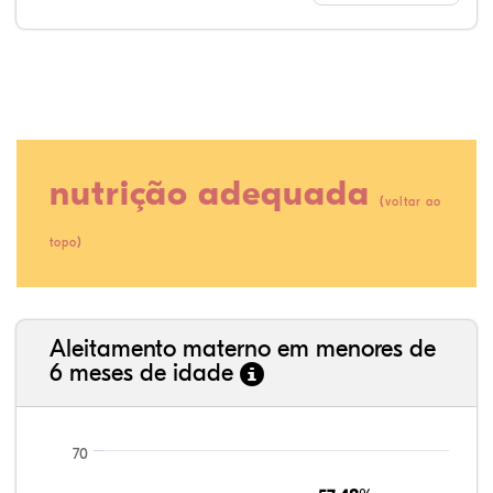
nutrição adequada
(
voltar ao
)
topo
17,65%
1,21%
0,00%
71,43%
0,00%
9,70%
35,89%
3,62%
0,11%
52,11%
2,54%
5,72%
Aleitamento materno em menores de
6 meses de idade
70