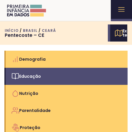
INÍCIO
/
BRASIL
/
CEARÁ
Expl
Pentecoste – CE
terr
Demografia
Educação
Nutrição
Parentalidade
Proteção