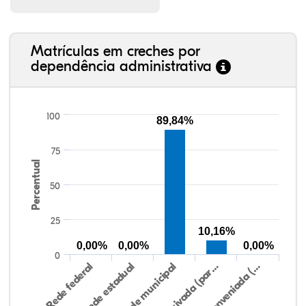
Matrículas em creches por
dependência administrativa
100
89,84%
75
Percentual
50
25
10,16%
0,00%
0,00%
0,00%
0
Rede federal
Rede estadual
Rede municipal
Rede privada (par…
Rede conveniada (…