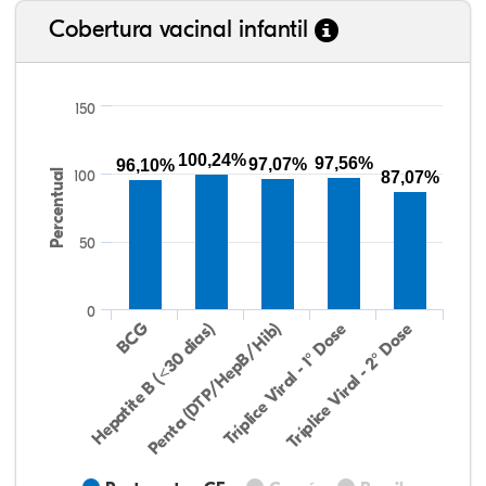
Cobertura vacinal infantil
150
100,24%
97,56%
97,07%
96,10%
Percentual
100
87,07%
50
0
Hepatite B (<30 dias)
BCG
Penta (DTP/HepB/Hib)
Tríplice Viral - 1° Dose
Tríplice Viral - 2° Dose