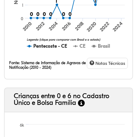
1
1
1
1
1
0
0
0
0
0
0
0
0
0
0
0
0
0
2024
2010
2012
2014
2016
2018
2020
2022
Legenda (clique para comparar com Brasil e o estado)
Pentecoste - CE
CE
Brasil
Fonte:
Sistema de Informação de Agravos de
Notas Técnicas
Notificação (2010 - 2024)
10,68%
2,65%
0,33%
74,03%
0,39%
11,93%
32,57%
9,24%
0,46%
54,88%
1,27%
1,56%
Crianças entre 0 e 6 no Cadastro
Único e Bolsa Família
6k