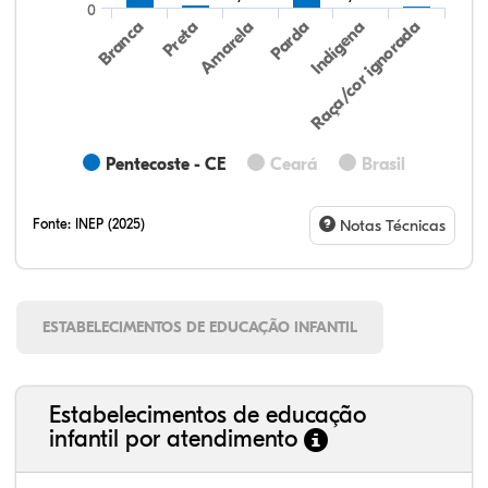
0
Preta
Indígena
Amarela
Raça/cor ignorada
Branca
Parda
Pentecoste - CE
Ceará
Brasil
Fonte:
INEP (2025)
Notas Técnicas
ESTABELECIMENTOS DE EDUCAÇÃO INFANTIL
Estabelecimentos de educação
infantil por atendimento