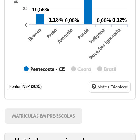
25
16,58%
1,18%
0,32%
0,00%
0,00%
0
Preta
Indígena
Amarela
Raça/cor ignorada
Branca
Parda
Pentecoste - CE
Ceará
Brasil
Fonte:
INEP (2025)
Notas Técnicas
MATRÍCULAS EM PRÉ-ESCOLAS