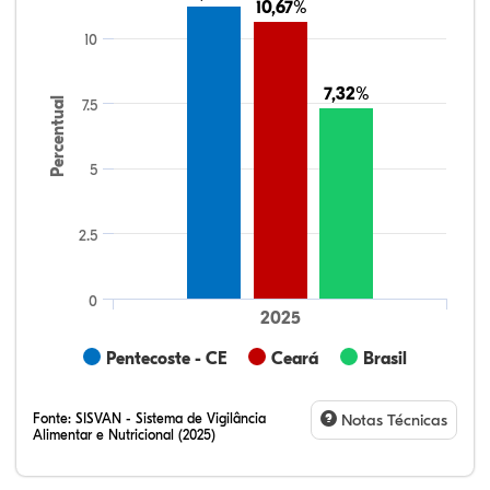
10,67%
10,67%
10
7,32%
7,32%
Percentual
7.5
5
2.5
0
2025
Pentecoste - CE
Ceará
Brasil
Fonte:
SISVAN - Sistema de Vigilância
Notas Técnicas
Alimentar e Nutricional (2025)