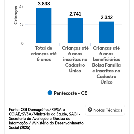
3.838
4k
Crianças
2.741
2.342
2k
0
Total de
Crianças até
Crianças até
crianças até
6 anos
6 anos
6 anos
inscritas no
beneficiárias
Cadastro
Bolsa Família
Único
e inscritas no
Cadastro
Único
Pentecoste - CE
Fonte:
CGI Demográfico/RIPSA e
Notas Técnicas
CGIAE/SVSA/Ministério da Saúde; SAGI -
Secretaria de Avaliação e Gestão da
Informação / Ministério do Desenvolvimento
Social (2025)