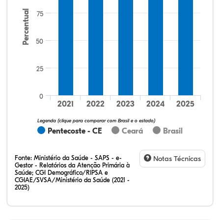
Percentual
75
50
25
9,26%
9,26%
0,00%
79,63%
0,00%
1,85%
32,28%
12,07%
0,23%
51,73%
2,94%
0,75%
0
2021
2022
2023
2024
2025
Legenda (clique para comparar com Brasil e o estado)
Pentecoste - CE
Ceará
Brasil
Fonte:
Ministério da Saúde - SAPS - e-
Notas Técnicas
Gestor - Relatórios da Atenção Primária à
Saúde; CGI Demográfico/RIPSA e
CGIAE/SVSA/Ministério da Saúde (2021 -
2025)