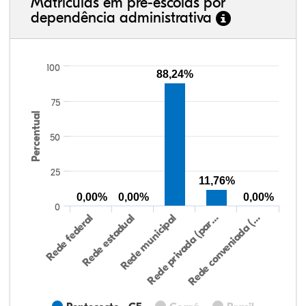
Matrículas em pré-escolas por
dependência administrativa
100
88,24%
75
Percentual
50
25
11,76%
0,00%
0,00%
0,00%
0
Rede federal
Rede estadual
Rede municipal
Rede privada (par…
Rede conveniada (…