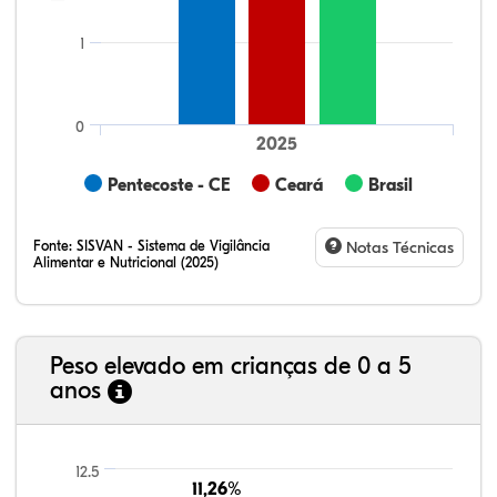
1
0
2025
Pentecoste - CE
Ceará
Brasil
Fonte:
SISVAN - Sistema de Vigilância
Notas Técnicas
Alimentar e Nutricional (2025)
Peso elevado em crianças de 0 a 5
anos
7,96%
1,98%
0,28%
83,68%
0,47%
5,64%
21,99%
7,16%
0,36%
66,18%
2,81%
1,50%
12.5
11,26%
11,26%