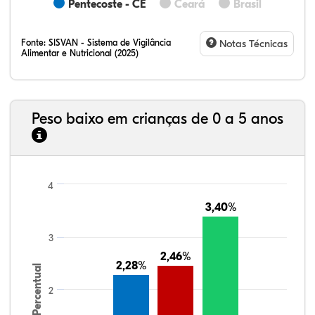
Pentecoste - CE
Ceará
Brasil
Fonte:
SISVAN - Sistema de Vigilância
Notas Técnicas
Alimentar e Nutricional (2025)
Peso baixo em crianças de 0 a 5 anos
4
3,40%
3,40%
3
2,46%
2,46%
2,28%
2,28%
Percentual
2