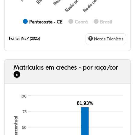
Pentecoste - CE
Ceará
Brasil
Fonte:
INEP (2025)
Notas Técnicas
Matrículas em creches - por raça/cor
100
10,68%
2,32%
0,28%
77,25%
0,32%
9,15%
33,06%
7,95%
0,46%
55,81%
1,22%
1,50%
81,93%
75
Percentual
50