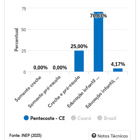
75
70,83%
50
Percentual
25,00%
25
4,17%
0,00%
0,00%
0
Somente creche
Somente pré-escola
Creche e pré-escola
Educação infantil …
Educação infantil, …
Pentecoste - CE
Ceará
Brasil
Fonte:
INEP (2025)
Notas Técnicas