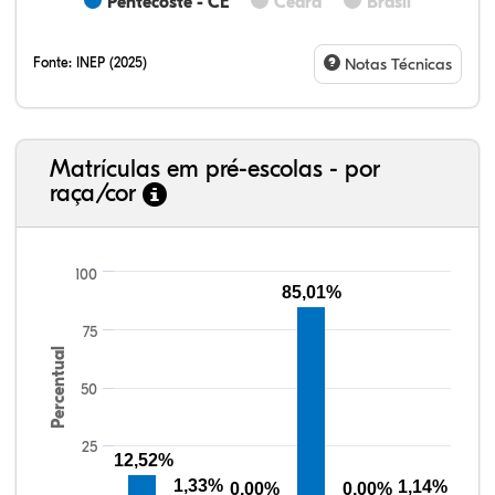
Pentecoste - CE
Ceará
Brasil
Fonte:
INEP (2025)
Notas Técnicas
Matrículas em pré-escolas - por
raça/cor
100
85,01%
75
19,49%
1,36%
0,00%
70,59%
0,00%
8,56%
38,40%
3,47%
0,13%
50,15%
2,37%
5,48%
Percentual
50
25
12,52%
1,33%
1,14%
0,00%
0,00%