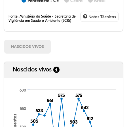
Pentecoste - CE
Ceará
Brasil
Fonte:
Ministério da Saúde - Secretaria de
Notas Técnicas
Vigilância em Saúde e Ambiente (2025)
NASCIDOS VIVOS
Nascidos vivos
600
575
575
575
575
561
561
542
542
550
533
533
Nascimentos
512
512
505
505
503
503