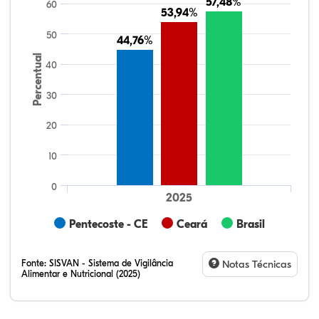
57,48%
57,48%
60
53,94%
53,94%
50
44,76%
44,76%
Percentual
40
30
20
10
0
2025
Pentecoste - CE
Ceará
Brasil
Fonte:
SISVAN - Sistema de Vigilância
Notas Técnicas
Alimentar e Nutricional (2025)