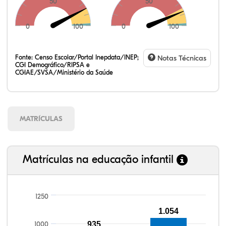
50
50
0
100
0
100
Fonte:
Censo Escolar/Portal Inepdata/INEP;
Notas Técnicas
CGI Demográfico/RIPSA e
CGIAE/SVSA/Ministério da Saúde
MATRÍCULAS
Matrículas na educação infantil
1250
110,10%
112,10%
93,30%
92,46%
80,94%
99,81%
100,00%
88,82%
92,94%
78,33%
1.054
1000
935