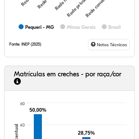
Rede privada (par…
Rede conveniada (…
Pequeri - MG
Minas Gerais
Brasil
Fonte:
INEP (2025)
Notas Técnicas
Matrículas em creches - por raça/cor
60
50,00%
32,57%
11,01%
0,59%
53,62%
0,23%
1,98%
33,06%
7,95%
0,46%
55,81%
1,22%
1,50%
40
Percentual
28,75%