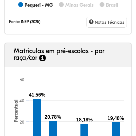
Pequeri - MG
Minas Gerais
Brasil
Fonte:
INEP (2025)
Notas Técnicas
Matrículas em pré-escolas - por
raça/cor
60
41,56%
40
Percentual
41,23%
4,67%
0,08%
49,88%
0,48%
3,66%
38,40%
3,47%
0,13%
50,15%
2,37%
5,48%
20,78%
19,48%
18,18%
20