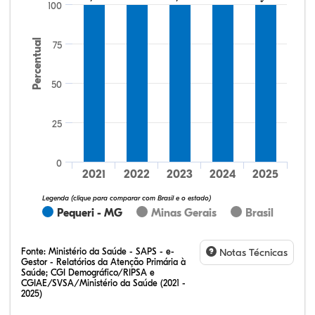
100
Percentual
75
50
25
33,60%
17,60%
0,00%
48,00%
0,80%
0,00%
32,28%
12,07%
0,23%
51,73%
2,94%
0,75%
0
2021
2022
2023
2024
2025
Legenda (clique para comparar com Brasil e o estado)
Pequeri - MG
Minas Gerais
Brasil
Fonte:
Ministério da Saúde - SAPS - e-
Notas Técnicas
Gestor - Relatórios da Atenção Primária à
Saúde; CGI Demográfico/RIPSA e
CGIAE/SVSA/Ministério da Saúde (2021 -
2025)