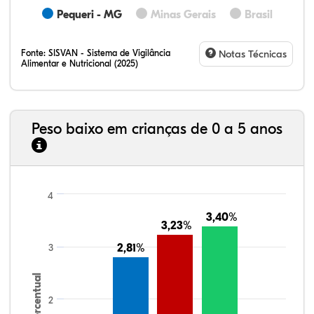
Pequeri - MG
Minas Gerais
Brasil
Fonte:
SISVAN - Sistema de Vigilância
Notas Técnicas
Alimentar e Nutricional (2025)
Peso baixo em crianças de 0 a 5 anos
4
3,40%
3,40%
3,23%
3,23%
3
2,81%
2,81%
Percentual
2