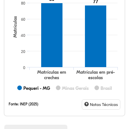
100,25%
100,09%
92,22%
96,04%
87,35%
99,81%
100,00%
88,82%
92,94%
78,33%
77
80
Matrículas
60
40
20
0
Matrículas em
Matrículas em pré-
creches
escolas
Pequeri - MG
Minas Gerais
Brasil
Fonte:
INEP (2025)
Notas Técnicas