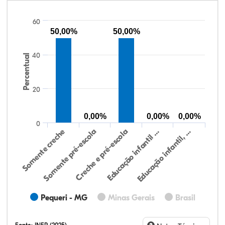
60
50,00%
50,00%
40
Percentual
20
0,00%
0,00%
0,00%
0
Educação infantil, …
Creche e pré-escola
Somente creche
Educação infantil …
Somente pré-escola
Pequeri - MG
Minas Gerais
Brasil