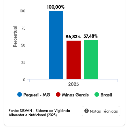
100,00%
100,00%
100
Percentual
75
57,48%
57,48%
56,83%
56,83%
50
25
0
2025
Pequeri - MG
Minas Gerais
Brasil
Fonte:
SISVAN - Sistema de Vigilância
Notas Técnicas
Alimentar e Nutricional (2025)