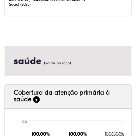
Social (2025)
saúde
(
)
voltar ao topo
Cobertura da atenção primária à
saúde
125
100,00%
100,00%
100,00%
100,00%
100,00%
100,00%