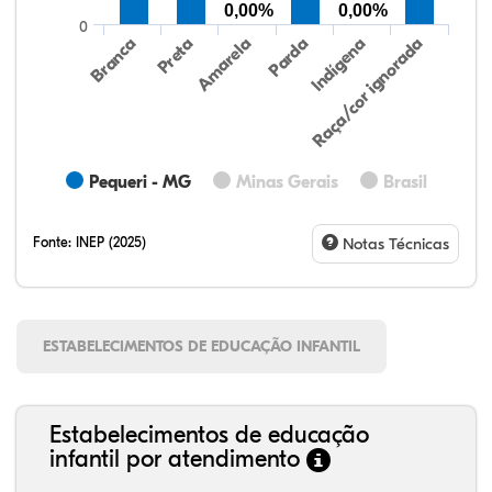
0,00%
0,00%
0
Preta
Indígena
Branca
Parda
Amarela
Raça/cor ignorada
Pequeri - MG
Minas Gerais
Brasil
Fonte:
INEP (2025)
Notas Técnicas
ESTABELECIMENTOS DE EDUCAÇÃO INFANTIL
Estabelecimentos de educação
infantil por atendimento