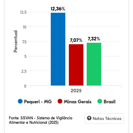
12,36%
12,36%
12.5
10
Percentual
7,32%
7,32%
7,07%
7,07%
7.5
5
2.5
0
2025
Pequeri - MG
Minas Gerais
Brasil
Fonte:
SISVAN - Sistema de Vigilância
Notas Técnicas
Alimentar e Nutricional (2025)