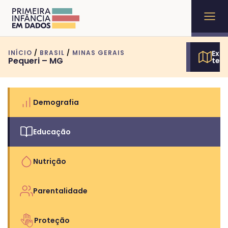
INÍCIO
/
BRASIL
/
MINAS GERAIS
Expl
Pequeri – MG
terr
Demografia
Educação
Nutrição
Parentalidade
Proteção