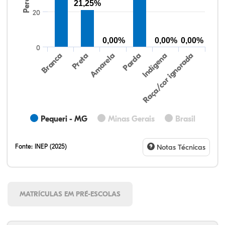
21,25%
20
0,00%
0,00%
0,00%
0
Preta
Indígena
Branca
Parda
Amarela
Raça/cor ignorada
Pequeri - MG
Minas Gerais
Brasil
Fonte:
INEP (2025)
Notas Técnicas
MATRÍCULAS EM PRÉ-ESCOLAS