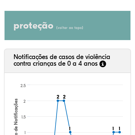
proteção
(
)
voltar ao topo
Notificações de casos de violência
contra crianças de 0 a 4 anos
2.5
2
2
2
2
Número de Notificações
2
1.5
1
1
1
1
1
1
1