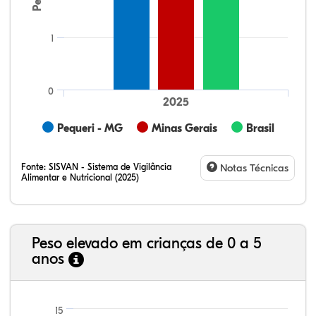
1
0
2025
Pequeri - MG
Minas Gerais
Brasil
Fonte:
SISVAN - Sistema de Vigilância
Notas Técnicas
Alimentar e Nutricional (2025)
Peso elevado em crianças de 0 a 5
anos
23,35%
11,01%
0,51%
62,43%
0,42%
2,29%
21,99%
7,16%
0,36%
66,18%
2,81%
1,50%
15