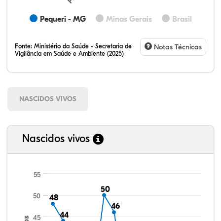
Pequeri - MG
Minas Gerais
Brasil
Fonte:
Ministério da Saúde - Secretaria de
Notas Técnicas
Vigilância em Saúde e Ambiente (2025)
NASCIDOS VIVOS
Nascidos vivos
55
50
50
50
48
48
46
46
44
44
45