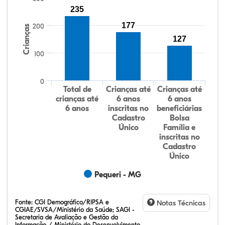
235
177
200
Crianças
127
100
0
Total de
Crianças até
Crianças até
crianças até
6 anos
6 anos
6 anos
inscritas no
beneficiárias
Cadastro
Bolsa
Único
Família e
inscritas no
Cadastro
Único
Pequeri - MG
Fonte:
CGI Demográfico/RIPSA e
Notas Técnicas
CGIAE/SVSA/Ministério da Saúde; SAGI -
Secretaria de Avaliação e Gestão da
Informação / Ministério do Desenvolvimento