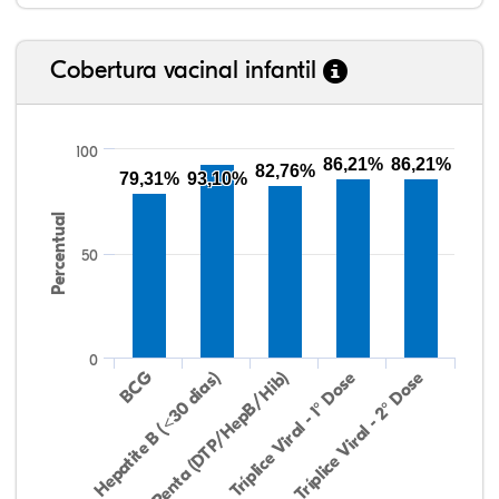
Cobertura vacinal infantil
100
86,21%
86,21%
82,76%
79,31%
93,10%
Percentual
50
0
Hepatite B (<30 dias)
BCG
Penta (DTP/HepB/Hib)
Tríplice Viral - 1° Dose
Tríplice Viral - 2° Dose