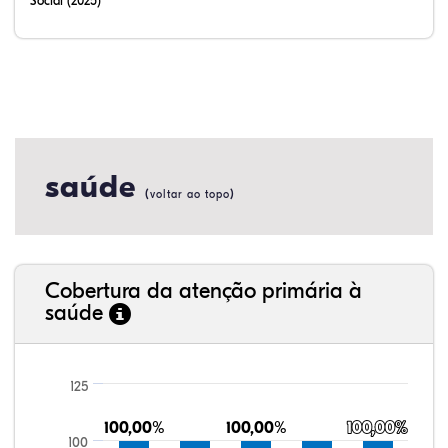
Social (2025)
saúde
(
)
voltar ao topo
Cobertura da atenção primária à
saúde
125
100,00%
100,00%
100,00%
100,00%
100,00%
100,00%
100