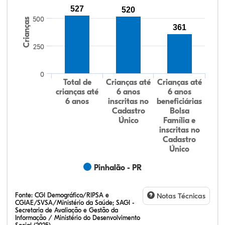
527
520
500
Crianças
361
250
0
Total de
Crianças até
Crianças até
crianças até
6 anos
6 anos
6 anos
inscritas no
beneficiárias
Cadastro
Bolsa
Único
Família e
inscritas no
Cadastro
Único
Pinhalão - PR
Fonte:
CGI Demográfico/RIPSA e
Notas Técnicas
CGIAE/SVSA/Ministério da Saúde; SAGI -
Secretaria de Avaliação e Gestão da
Informação / Ministério do Desenvolvimento