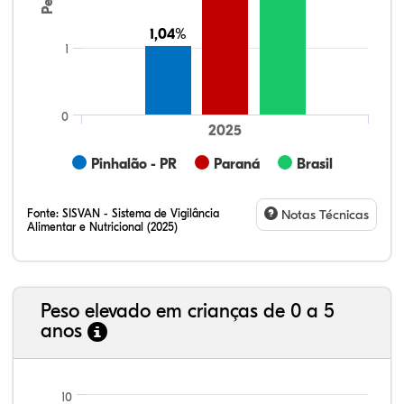
1,04%
1,04%
1
0
2025
Pinhalão - PR
Paraná
Brasil
Fonte:
SISVAN - Sistema de Vigilância
Notas Técnicas
Alimentar e Nutricional (2025)
Peso elevado em crianças de 0 a 5
anos
58,73%
2,60%
0,27%
36,06%
0,95%
1,38%
21,99%
7,16%
0,36%
66,18%
2,81%
1,50%
10