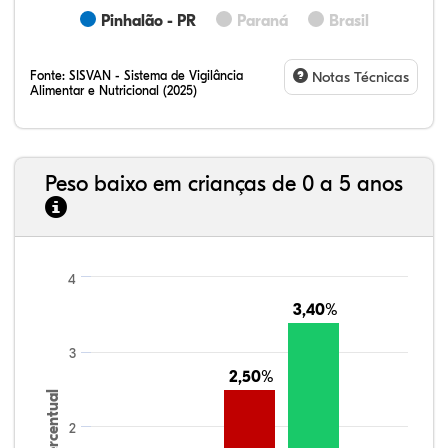
Pinhalão - PR
Paraná
Brasil
Fonte:
SISVAN - Sistema de Vigilância
Notas Técnicas
Alimentar e Nutricional (2025)
Peso baixo em crianças de 0 a 5 anos
4
3,40%
3,40%
3
2,50%
2,50%
Percentual
2