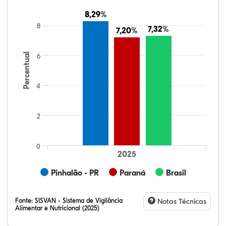
8,29%
8,29%
8
7,32%
7,32%
7,20%
7,20%
Percentual
6
4
2
0
2025
Pinhalão - PR
Paraná
Brasil
Fonte:
SISVAN - Sistema de Vigilância
Notas Técnicas
Alimentar e Nutricional (2025)