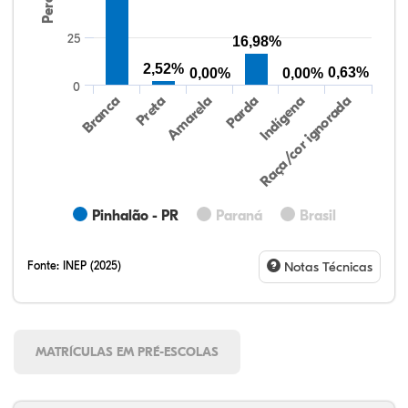
25
16,98%
2,52%
0,63%
0,00%
0,00%
0
Preta
Indígena
Amarela
Raça/cor ignorada
Branca
Parda
Pinhalão - PR
Paraná
Brasil
Fonte:
INEP (2025)
Notas Técnicas
MATRÍCULAS EM PRÉ-ESCOLAS