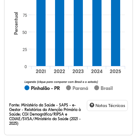
Percentual
75
50
25
60,98%
3,66%
0,00%
31,71%
3,66%
0,00%
32,28%
12,07%
0,23%
51,73%
2,94%
0,75%
0
2021
2022
2023
2024
2025
Legenda (clique para comparar com Brasil e o estado)
Pinhalão - PR
Paraná
Brasil
Fonte:
Ministério da Saúde - SAPS - e-
Notas Técnicas
Gestor - Relatórios da Atenção Primária à
Saúde; CGI Demográfico/RIPSA e
CGIAE/SVSA/Ministério da Saúde (2021 -
2025)