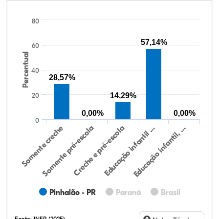
80
57,14%
60
Percentual
40
28,57%
20
14,29%
0,00%
0,00%
0
Educação infantil, …
Creche e pré-escola
Somente creche
Educação infantil …
Somente pré-escola
Pinhalão - PR
Paraná
Brasil