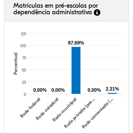
Matrículas em pré-escolas por
dependência administrativa
125
97,69%
100
Percentual
75
50
25
2,31%
0,00%
0,00%
0,00%
0
Rede federal
Rede estadual
Rede municipal
Rede privada (par…
Rede conveniada (…