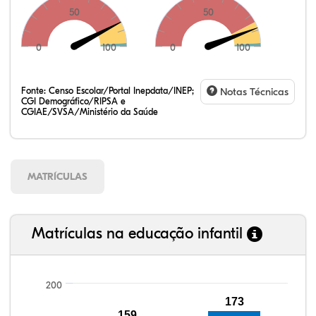
50
50
0
100
0
100
Fonte:
Censo Escolar/Portal Inepdata/INEP;
Notas Técnicas
CGI Demográfico/RIPSA e
CGIAE/SVSA/Ministério da Saúde
MATRÍCULAS
Matrículas na educação infantil
200
173
106,64%
105,14%
94,60%
97,08%
89,85%
99,81%
100,00%
88,82%
92,94%
78,33%
159