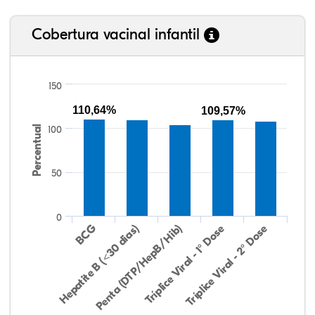
Cobertura vacinal infantil
150
110,64%
109,57%
Percentual
100
50
0
Hepatite B (<30 dias)
BCG
Penta (DTP/HepB/Hib)
Tríplice Viral - 1° Dose
Tríplice Viral - 2° Dose