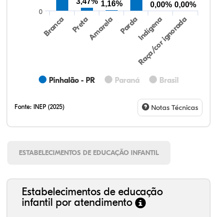
3,47%
1,16%
0,00%
0,00%
0
Preta
Indígena
Amarela
Raça/cor ignorada
Branca
Parda
Pinhalão - PR
Paraná
Brasil
Fonte:
INEP (2025)
Notas Técnicas
ESTABELECIMENTOS DE EDUCAÇÃO INFANTIL
Estabelecimentos de educação
infantil por atendimento