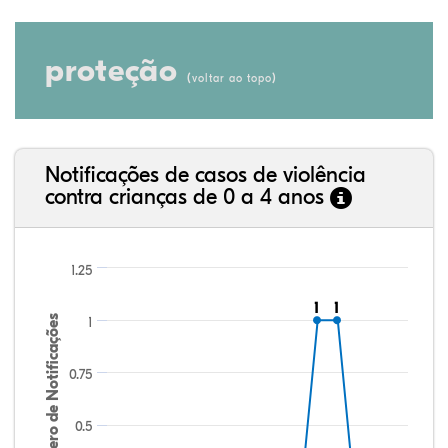
proteção
(
)
voltar ao topo
Notificações de casos de violência
contra crianças de 0 a 4 anos
1.25
1
1
1
1
Número de Notificações
1
0.75
0.5