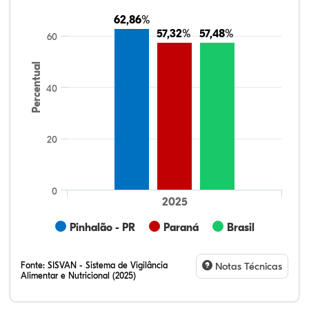
62,86%
62,86%
57,32%
57,32%
57,48%
57,48%
60
Percentual
40
20
0
2025
Pinhalão - PR
Paraná
Brasil
Fonte:
SISVAN - Sistema de Vigilância
Notas Técnicas
Alimentar e Nutricional (2025)