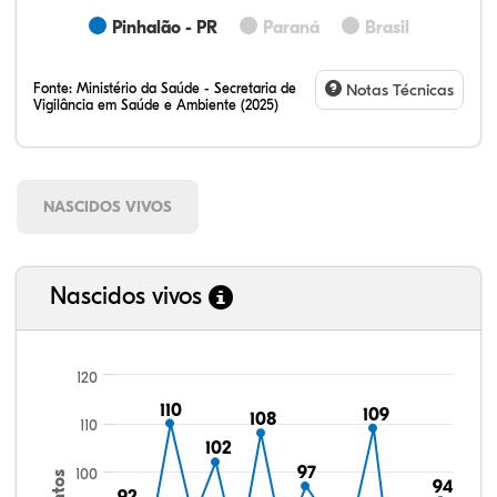
Pinhalão - PR
Paraná
Brasil
Fonte:
Ministério da Saúde - Secretaria de
Notas Técnicas
Vigilância em Saúde e Ambiente (2025)
NASCIDOS VIVOS
Nascidos vivos
120
110
110
109
109
108
108
110
102
102
97
97
100
94
94
92
92