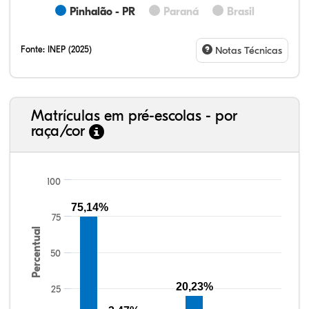
Pinhalão - PR
Paraná
Brasil
Fonte:
INEP (2025)
Notas Técnicas
Matrículas em pré-escolas - por
raça/cor
100
75,14%
75
78,61%
1,50%
0,14%
16,81%
0,72%
2,22%
38,40%
3,47%
0,13%
50,15%
2,37%
5,48%
Percentual
50
20,23%
25