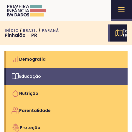
INÍCIO
/
BRASIL
/
PARANÁ
Expl
Pinhalão – PR
terr
Demografia
Educação
Nutrição
Parentalidade
Proteção