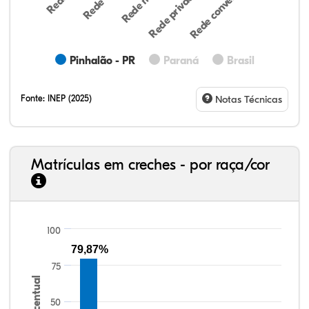
Rede privada (par…
Rede conveniada (…
Pinhalão - PR
Paraná
Brasil
Fonte:
INEP (2025)
Notas Técnicas
Matrículas em creches - por raça/cor
100
65,78%
3,37%
0,45%
28,84%
0,38%
1,18%
33,06%
7,95%
0,46%
55,81%
1,22%
1,50%
79,87%
75
Percentual
50