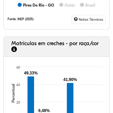
Pires Do Rio - GO
Goiás
Brasil
Fonte:
INEP (2025)
Notas Técnicas
Matrículas em creches - por raça/cor
60
24,18%
6,98%
0,91%
67,29%
0,15%
0,48%
33,06%
7,95%
0,46%
55,81%
1,22%
1,50%
49,33%
41,90%
40
Percentual
20
6,48%