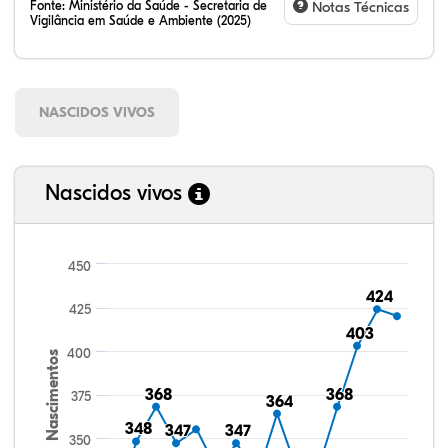
Fonte:
Ministério da Saúde - Secretaria de
Notas Técnicas
Vigilância em Saúde e Ambiente (2025)
NASCIDOS VIVOS
Nascidos vivos
450
424
424
425
403
403
400
Nascimentos
368
368
368
368
375
364
364
348
348
347
347
347
347
350