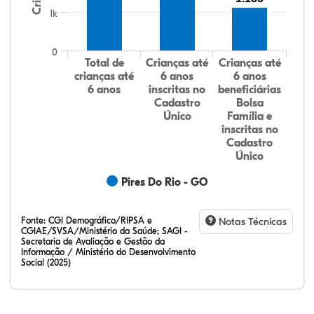
1k
0
Total de
Crianças até
Crianças até
crianças até
6 anos
6 anos
6 anos
inscritas no
beneficiárias
Cadastro
Bolsa
Único
Família e
inscritas no
Cadastro
Único
Pires Do Rio - GO
Fonte:
CGI Demográfico/RIPSA e
Notas Técnicas
CGIAE/SVSA/Ministério da Saúde; SAGI -
Secretaria de Avaliação e Gestão da
Informação / Ministério do Desenvolvimento
Social (2025)