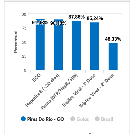
100
87,86%
85,24%
91,43%
90,48%
75
Percentual
48,33%
50
25
0
Hepatite B (<30 dias)
BCG
Penta (DTP/HepB/Hib)
Tríplice Viral - 1° Dose
Tríplice Viral - 2° Dose
Pires Do Rio - GO
Goiás
Brasil