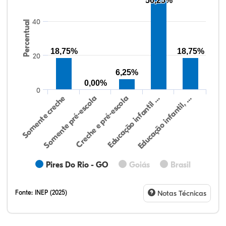
56,25%
40
Percentual
18,75%
18,75%
20
6,25%
0,00%
0
Educação infantil, …
Creche e pré-escola
Somente creche
Educação infantil …
Somente pré-escola
Pires Do Rio - GO
Goiás
Brasil
Fonte:
INEP (2025)
Notas Técnicas