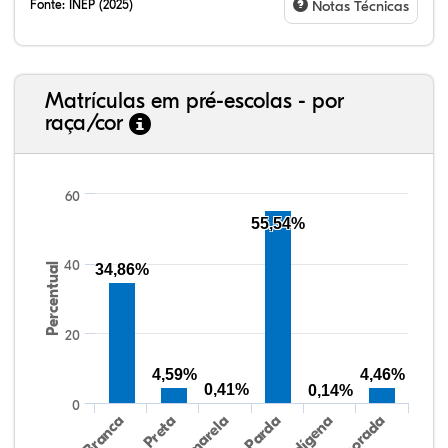
Fonte:
INEP (2025)
Notas Técnicas
Matrículas em pré-escolas - por
raça/cor
60
55,54%
39,05%
2,10%
0,00%
46,53%
0,64%
11,68%
38,40%
3,47%
0,13%
50,15%
2,37%
5,48%
40
Percentual
34,86%
20
4,59%
4,46%
0,41%
0,14%
0
Preta
Indígena
Branca
Parda
Amarela