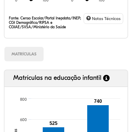
0
100
0
100
Fonte:
Censo Escolar/Portal Inepdata/INEP;
Notas Técnicas
CGI Demográfico/RIPSA e
CGIAE/SVSA/Ministério da Saúde
MATRÍCULAS
Matrículas na educação infantil
800
740
94,78%
92,97%
84,96%
90,01%
58,55%
99,81%
100,00%
88,82%
92,94%
78,33%
600
525