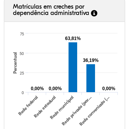
Matrículas em creches por
dependência administrativa
75
63,81%
50
Percentual
36,19%
25
0,00%
0,00%
0,00%
0
Rede federal
Rede estadual
Rede municipal
Rede privada (par…
Rede conveniada (…