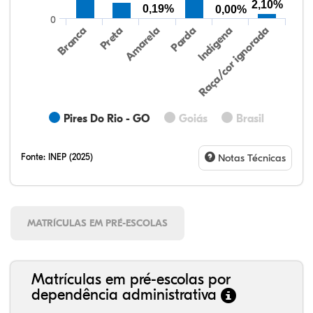
2,10%
0,19%
0,00%
0
Preta
Indígena
Branca
Parda
Amarela
Raça/cor ignorada
Pires Do Rio - GO
Goiás
Brasil
Fonte:
INEP (2025)
Notas Técnicas
MATRÍCULAS EM PRÉ-ESCOLAS
Matrículas em pré-escolas por
dependência administrativa