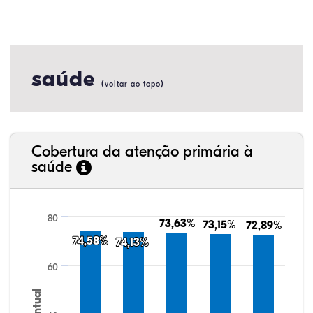
saúde
(
)
voltar ao topo
Cobertura da atenção primária à
saúde
80
73,63%
73,63%
73,15%
73,15%
72,89%
72,89%
74,58%
74,58%
74,13%
74,13%
60