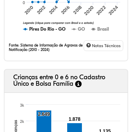
0
2016
2024
2010
2018
2012
2020
2014
2022
Legenda (clique para comparar com Brasil e o estado)
Pires Do Rio - GO
GO
Brasil
Fonte:
Sistema de Informação de Agravos de
Notas Técnicas
Notificação (2010 - 2024)
24,61%
7,79%
0,99%
65,97%
0,10%
0,54%
32,57%
9,24%
0,46%
54,88%
1,27%
1,56%
Crianças entre 0 e 6 no Cadastro
Único e Bolsa Família
3k
2.649
1.878
2k
Crianças
1.135