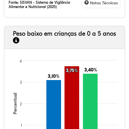
Fonte:
SISVAN - Sistema de Vigilância
Notas Técnicas
Alimentar e Nutricional (2025)
Peso baixo em crianças de 0 a 5 anos
4
3,40%
3,40%
3,75%
3,75%
3,10%
3,10%
3
Percentual
2
1