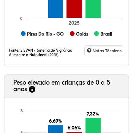
0
2025
Pires Do Rio - GO
Goiás
Brasil
Fonte:
SISVAN - Sistema de Vigilância
Notas Técnicas
Alimentar e Nutricional (2025)
Peso elevado em crianças de 0 a 5
anos
17,77%
6,70%
0,90%
74,05%
0,20%
0,37%
21,99%
7,16%
0,36%
66,18%
2,81%
1,50%
8
7,32%
7,32%
6,69%
6,69%
6,06%
6,06%
6