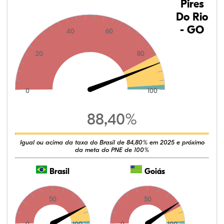
Pires
Do Rio
- GO
40
60
20
80
0
100
88,40%
Igual ou acima da taxa do Brasil de 84,80% em 2025 e próximo
da meta do PNE de 100%
Brasil
Goiás
50
50