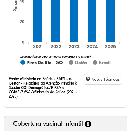
Percentual
40
20
20,90%
8,96%
0,00%
70,15%
0,00%
0,00%
32,28%
12,07%
0,23%
51,73%
2,94%
0,75%
0
2021
2022
2023
2024
2025
Legenda (clique para comparar com Brasil e o estado)
Pires Do Rio - GO
Goiás
Brasil
Fonte:
Ministério da Saúde - SAPS - e-
Notas Técnicas
Gestor - Relatórios da Atenção Primária à
Saúde; CGI Demográfico/RIPSA e
CGIAE/SVSA/Ministério da Saúde (2021 -
2025)
Cobertura vacinal infantil