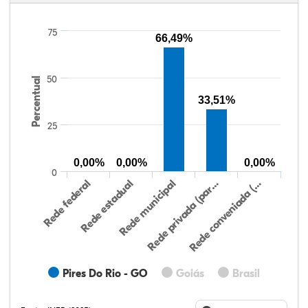
75
66,49%
50
Percentual
33,51%
25
0,00%
0,00%
0,00%
0
Rede federal
Rede estadual
Rede municipal
Rede privada (par…
Rede conveniada (…
Pires Do Rio - GO
Goiás
Brasil