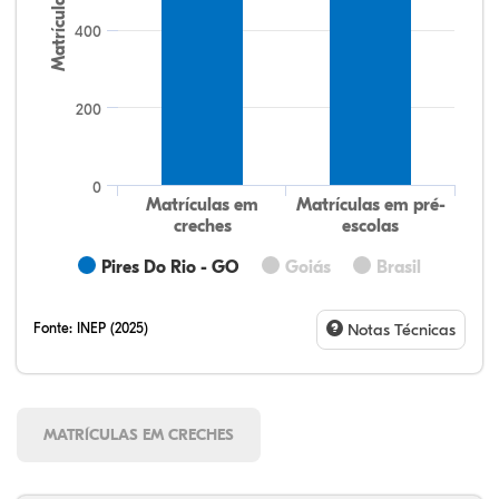
Matrículas
400
200
0
Matrículas em
Matrículas em pré-
creches
escolas
Pires Do Rio - GO
Goiás
Brasil
Fonte:
INEP (2025)
Notas Técnicas
MATRÍCULAS EM CRECHES