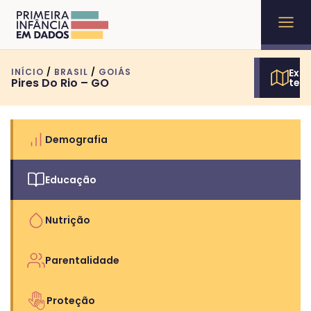
INÍCIO
/
BRASIL
/
GOIÁS
Expl
Pires Do Rio – GO
terr
Demografia
Educação
Nutrição
Parentalidade
Proteção