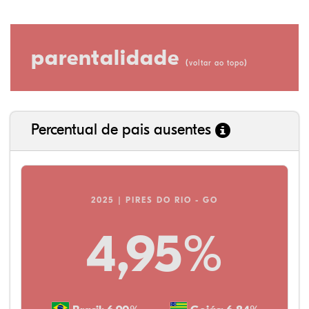
parentalidade
(
)
voltar ao topo
Percentual de pais ausentes
2025 | PIRES DO RIO - GO
4,95%