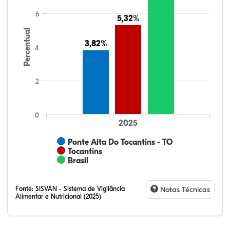
6
5,32%
5,32%
Percentual
3,82%
3,82%
4
2
0
2025
Ponte Alta Do Tocantins - TO
Tocantins
Brasil
Fonte:
SISVAN - Sistema de Vigilância
Notas Técnicas
Alimentar e Nutricional (2025)