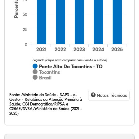
Percentual
50
25
12,50%
18,75%
0,00%
50,00%
12,50%
6,25%
32,28%
12,07%
0,23%
51,73%
2,94%
0,75%
0
2021
2022
2023
2024
2025
Legenda (clique para comparar com Brasil e o estado)
Ponte Alta Do Tocantins - TO
Tocantins
Brasil
Fonte:
Ministério da Saúde - SAPS - e-
Notas Técnicas
Gestor - Relatórios da Atenção Primária à
Saúde; CGI Demográfico/RIPSA e
CGIAE/SVSA/Ministério da Saúde (2021 -
2025)