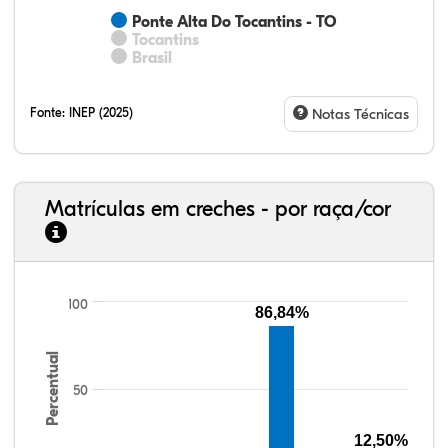
Ponte Alta Do Tocantins - TO
Tocantins
Brasil
Fonte:
INEP (2025)
Notas Técnicas
Matrículas em creches - por raça/cor
13,31%
9,88%
1,24%
73,07%
2,05%
0,45%
33,06%
7,95%
0,46%
55,81%
1,22%
1,50%
100
86,84%
Percentual
50
12,50%