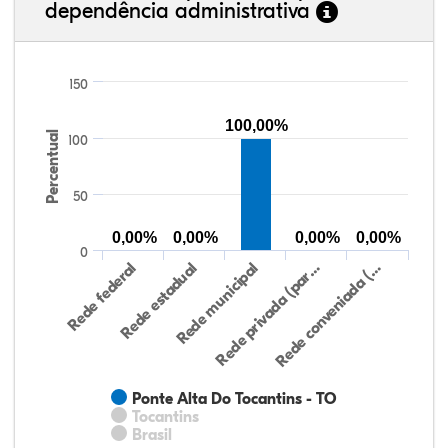
dependência administrativa
150
100,00%
Percentual
100
50
0,00%
0,00%
0,00%
0,00%
0
Rede federal
Rede estadual
Rede municipal
Rede privada (par…
Rede conveniada (…
Ponte Alta Do Tocantins - TO
Tocantins
Brasil