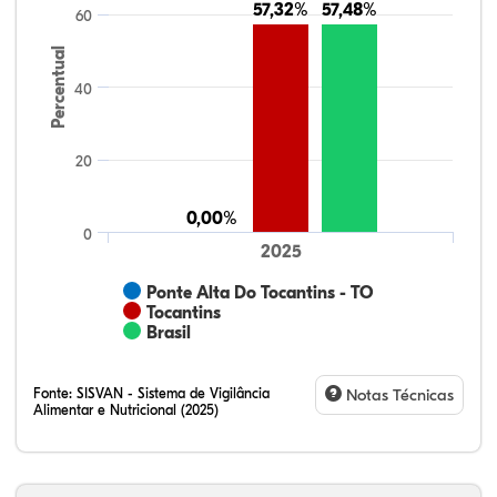
57,32%
57,32%
57,48%
57,48%
60
Percentual
40
20
0,00%
0,00%
0
2025
Ponte Alta Do Tocantins - TO
Tocantins
Brasil
Fonte:
SISVAN - Sistema de Vigilância
Notas Técnicas
Alimentar e Nutricional (2025)