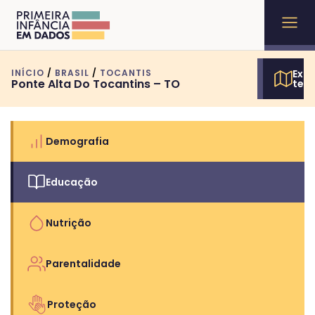
INÍCIO
/
BRASIL
/
TOCANTIS
Expl
Ponte Alta Do Tocantins – TO
terr
Demografia
Educação
Nutrição
Parentalidade
Proteção