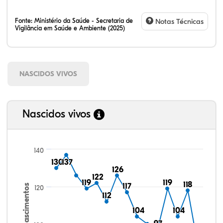
Fonte:
Ministério da Saúde - Secretaria de
Notas Técnicas
Vigilância em Saúde e Ambiente (2025)
NASCIDOS VIVOS
Nascidos vivos
140
130
130
137
137
126
126
122
122
119
119
119
119
118
118
117
117
Nascimentos
120
112
112
104
104
104
104