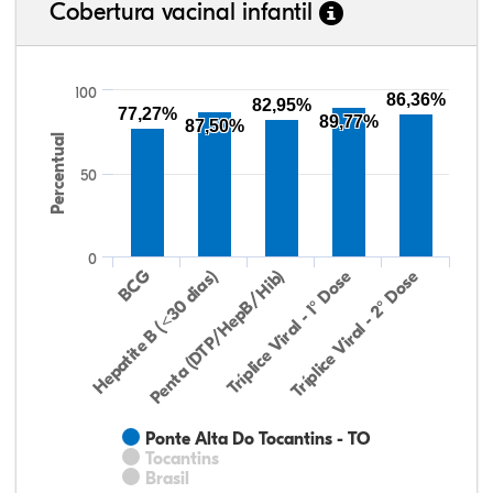
Cobertura vacinal infantil
100
86,36%
82,95%
77,27%
89,77%
87,50%
Percentual
50
0
Hepatite B (<30 dias)
BCG
Penta (DTP/HepB/Hib)
Tríplice Viral - 1° Dose
Tríplice Viral - 2° Dose
Ponte Alta Do Tocantins - TO
Tocantins
Brasil