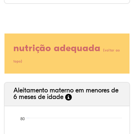
nutrição adequada
(
voltar ao
)
topo
16,10%
3,90%
0,00%
65,85%
2,44%
11,71%
35,89%
3,62%
0,11%
52,11%
2,54%
5,72%
Aleitamento materno em menores de
6 meses de idade
80