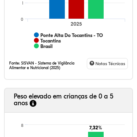
1
0
2025
Ponte Alta Do Tocantins - TO
Tocantins
Brasil
Fonte:
SISVAN - Sistema de Vigilância
Notas Técnicas
Alimentar e Nutricional (2025)
Peso elevado em crianças de 0 a 5
anos
9,07%
8,92%
1,36%
75,81%
4,57%
0,27%
21,99%
7,16%
0,36%
66,18%
2,81%
1,50%
8
7,32%
7,32%