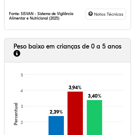
Fonte:
SISVAN - Sistema de Vigilância
Notas Técnicas
Alimentar e Nutricional (2025)
Peso baixo em crianças de 0 a 5 anos
5
3,94%
3,94%
4
3,40%
3,40%
Percentual
3
2,39%
2,39%
2