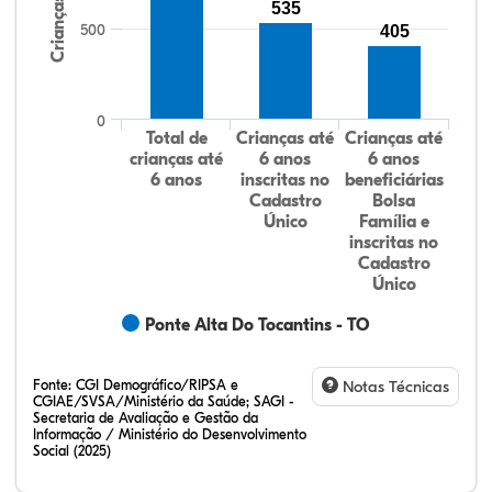
Crianças
535
500
405
0
Total de
Crianças até
Crianças até
crianças até
6 anos
6 anos
6 anos
inscritas no
beneficiárias
Cadastro
Bolsa
Único
Família e
inscritas no
Cadastro
Único
Ponte Alta Do Tocantins - TO
Fonte:
CGI Demográfico/RIPSA e
Notas Técnicas
CGIAE/SVSA/Ministério da Saúde; SAGI -
Secretaria de Avaliação e Gestão da
Informação / Ministério do Desenvolvimento
Social (2025)