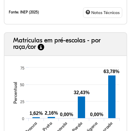
Fonte:
INEP (2025)
Notas Técnicas
Matrículas em pré-escolas - por
raça/cor
75
63,78%
Percentual
50
16,72%
3,54%
0,00%
66,88%
2,25%
10,61%
38,40%
3,47%
0,13%
50,15%
2,37%
5,48%
32,43%
25
2,16%
1,62%
0,00%
0,00%
0
Preta
Indígena
Branca
Parda
Amarela