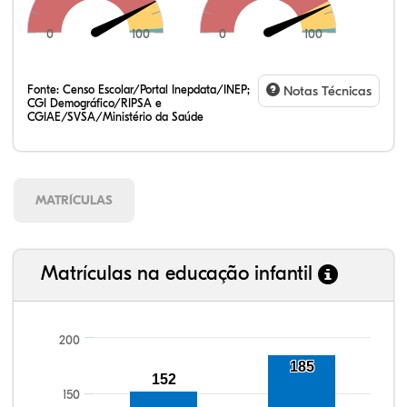
0
100
0
100
Fonte:
Censo Escolar/Portal Inepdata/INEP;
Notas Técnicas
CGI Demográfico/RIPSA e
CGIAE/SVSA/Ministério da Saúde
MATRÍCULAS
Matrículas na educação infantil
200
107,84%
109,24%
90,21%
95,47%
70,94%
99,81%
100,00%
88,82%
92,94%
78,33%
185
152
150