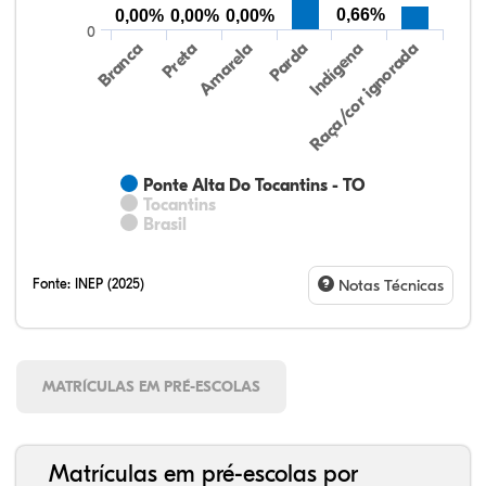
0,66%
0,00%
0,00%
0,00%
0
Preta
Indígena
Amarela
Raça/cor ignorada
Branca
Parda
Ponte Alta Do Tocantins - TO
Tocantins
Brasil
Fonte:
INEP (2025)
Notas Técnicas
MATRÍCULAS EM PRÉ-ESCOLAS
Matrículas em pré-escolas por