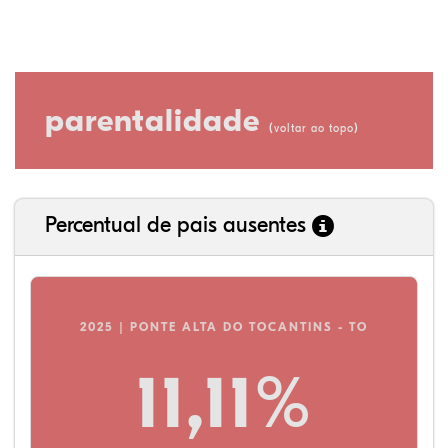
parentalidade
(
)
voltar ao topo
Percentual de pais ausentes
2025 | PONTE ALTA DO TOCANTINS - TO
11,11%