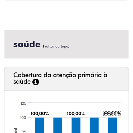
saúde
(
)
voltar ao topo
Cobertura da atenção primária à
saúde
125
100,00%
100,00%
100,00%
100,00%
100,00%
100,00%
100
75