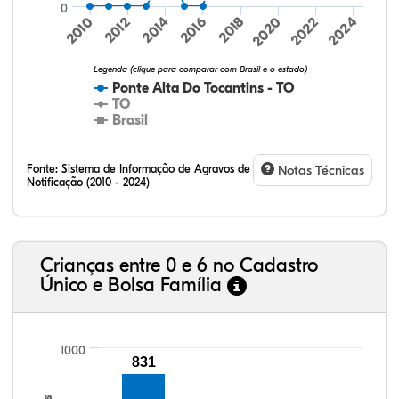
0
2024
2010
2012
2014
2016
2018
2020
2022
Legenda (clique para comparar com Brasil e o estado)
Ponte Alta Do Tocantins - TO
TO
Brasil
Fonte:
Sistema de Informação de Agravos de
Notas Técnicas
Notificação (2010 - 2024)
13,05%
10,95%
1,68%
72,42%
1,68%
0,21%
32,57%
9,24%
0,46%
54,88%
1,27%
1,56%
Crianças entre 0 e 6 no Cadastro
Único e Bolsa Família
1000
831