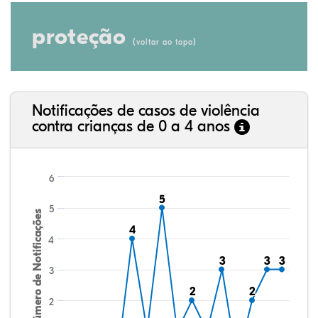
proteção
(
)
voltar ao topo
Notificações de casos de violência
contra crianças de 0 a 4 anos
6
5
5
5
Número de Notificações
4
4
4
3
3
3
3
3
3
3
2
2
2
2
2