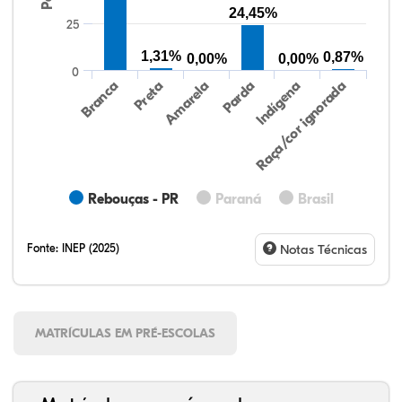
24,45%
25
1,31%
0,87%
0,00%
0,00%
0
Preta
Indígena
Amarela
Raça/cor ignorada
Branca
Parda
Rebouças - PR
Paraná
Brasil
Fonte:
INEP (2025)
Notas Técnicas
MATRÍCULAS EM PRÉ-ESCOLAS