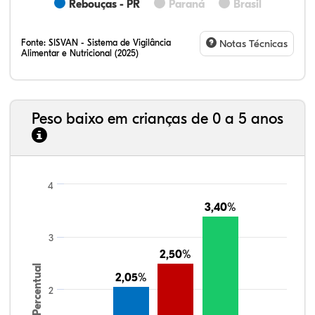
Rebouças - PR
Paraná
Brasil
Fonte:
SISVAN - Sistema de Vigilância
Notas Técnicas
Alimentar e Nutricional (2025)
Peso baixo em crianças de 0 a 5 anos
4
3,40%
3,40%
3
2,50%
2,50%
Percentual
2,05%
2,05%
2