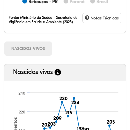
Rebouças - PR
Paraná
Brasil
Fonte:
Ministério da Saúde - Secretaria de
Notas Técnicas
Vigilância em Saúde e Ambiente (2025)
NASCIDOS VIVOS
Nascidos vivos
240
230
230
234
234
220
215
215
209
209
205
205
203
203
202
202
198
198
197
197