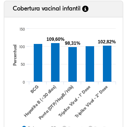
Cobertura vacinal infantil
150
109,60%
102,82%
98,31%
Percentual
100
50
0
Hepatite B (<30 dias)
BCG
Penta (DTP/HepB/Hib)
Tríplice Viral - 1° Dose
Tríplice Viral - 2° Dose