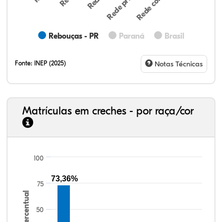
Rebouças - PR
Paraná
Brasil
Fonte:
INEP (2025)
Notas Técnicas
Matrículas em creches - por raça/cor
100
65,78%
3,37%
0,45%
28,84%
0,38%
1,18%
33,06%
7,95%
0,46%
55,81%
1,22%
1,50%
73,36%
75
Percentual
50