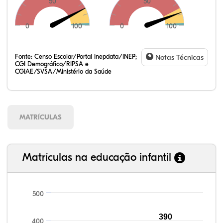
50
50
0
100
0
100
Fonte:
Censo Escolar/Portal Inepdata/INEP;
Notas Técnicas
CGI Demográfico/RIPSA e
CGIAE/SVSA/Ministério da Saúde
MATRÍCULAS
Matrículas na educação infantil
500
106,64%
105,14%
94,60%
97,08%
89,85%
99,81%
100,00%
88,82%
92,94%
78,33%
390
400