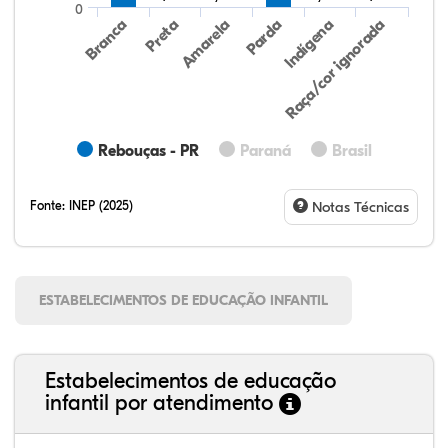
0
Preta
Indígena
Branca
Parda
Amarela
Raça/cor ignorada
Rebouças - PR
Paraná
Brasil
Fonte:
INEP (2025)
Notas Técnicas
ESTABELECIMENTOS DE EDUCAÇÃO INFANTIL
Estabelecimentos de educação
infantil por atendimento