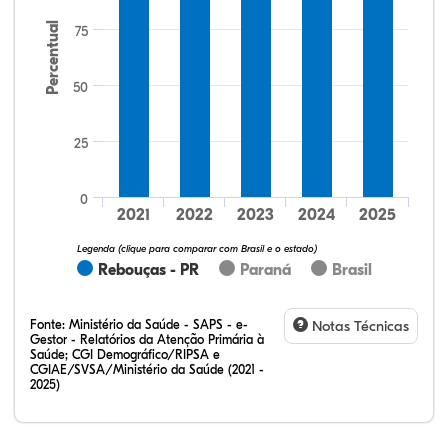
Percentual
75
50
25
60,98%
3,66%
0,00%
31,71%
3,66%
0,00%
32,28%
12,07%
0,23%
51,73%
2,94%
0,75%
0
2021
2022
2023
2024
2025
Legenda (clique para comparar com Brasil e o estado)
Rebouças - PR
Paraná
Brasil
Fonte:
Ministério da Saúde - SAPS - e-
Notas Técnicas
Gestor - Relatórios da Atenção Primária à
Saúde; CGI Demográfico/RIPSA e
CGIAE/SVSA/Ministério da Saúde (2021 -
2025)