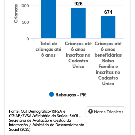
926
1000
Crianças
674
500
0
Total de
Crianças até
Crianças até
crianças até
6 anos
6 anos
6 anos
inscritas no
beneficiárias
Cadastro
Bolsa
Único
Família e
inscritas no
Cadastro
Único
Rebouças - PR
Fonte:
CGI Demográfico/RIPSA e
Notas Técnicas
CGIAE/SVSA/Ministério da Saúde; SAGI -
Secretaria de Avaliação e Gestão da
Informação / Ministério do Desenvolvimento
Social (2025)