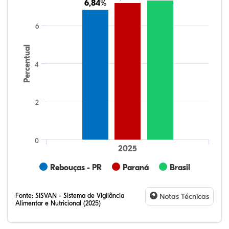
6,84%
6,84%
6
Percentual
4
2
0
2025
Rebouças - PR
Paraná
Brasil
Fonte:
SISVAN - Sistema de Vigilância
Notas Técnicas
Alimentar e Nutricional (2025)