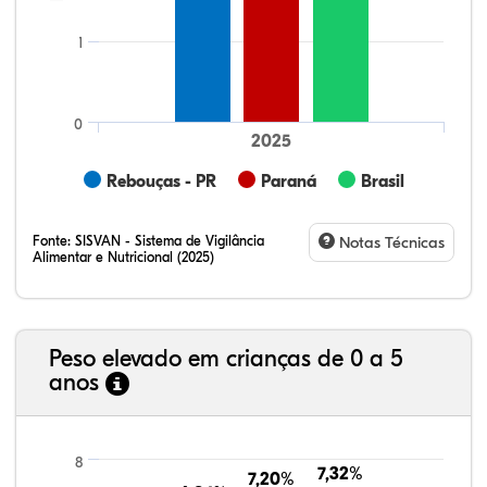
1
0
2025
Rebouças - PR
Paraná
Brasil
Fonte:
SISVAN - Sistema de Vigilância
Notas Técnicas
Alimentar e Nutricional (2025)
Peso elevado em crianças de 0 a 5
anos
58,73%
2,60%
0,27%
36,06%
0,95%
1,38%
21,99%
7,16%
0,36%
66,18%
2,81%
1,50%
8
7,32%
7,32%
7,20%
7,20%