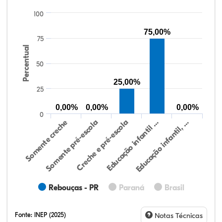
100
75,00%
75
Percentual
50
25,00%
25
0,00%
0,00%
0,00%
0
Somente creche
Somente pré-escola
Creche e pré-escola
Educação infantil …
Educação infantil, …
Rebouças - PR
Paraná
Brasil
Fonte:
INEP (2025)
Notas Técnicas