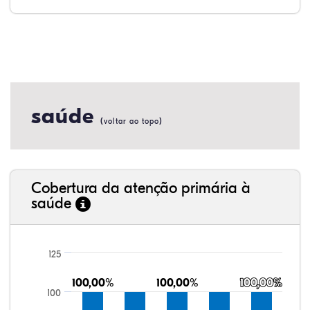
saúde
(
)
voltar ao topo
Cobertura da atenção primária à
saúde
125
100,00%
100,00%
100,00%
100,00%
100,00%
100,00%
100