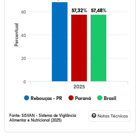
57,32%
57,32%
57,48%
57,48%
60
Percentual
40
20
0
2025
Rebouças - PR
Paraná
Brasil
Fonte:
SISVAN - Sistema de Vigilância
Notas Técnicas
Alimentar e Nutricional (2025)