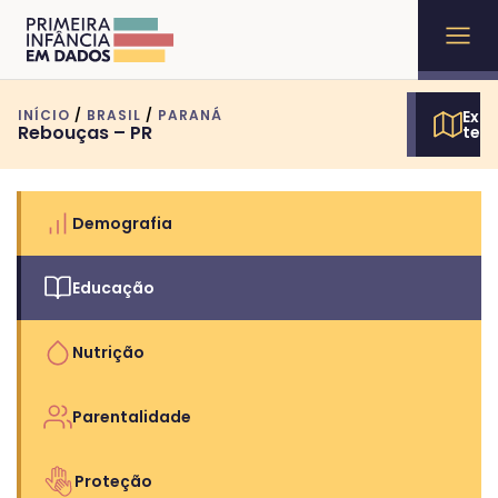
INÍCIO
/
BRASIL
/
PARANÁ
Expl
Rebouças – PR
terr
Demografia
Educação
Nutrição
Parentalidade
Proteção