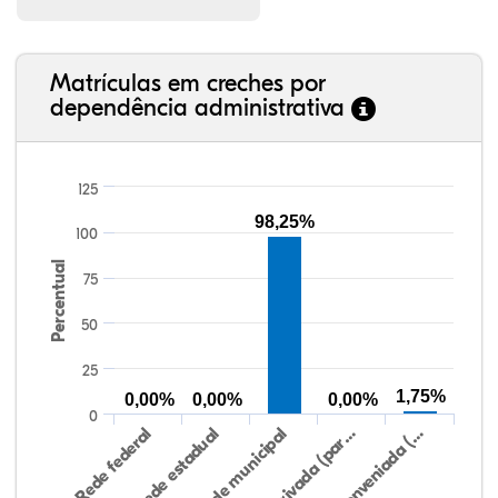
Matrículas em creches por
dependência administrativa
125
98,25%
100
Percentual
75
50
25
1,75%
0,00%
0,00%
0,00%
0
Rede federal
Rede estadual
Rede municipal
Rede privada (par…
Rede conveniada (…