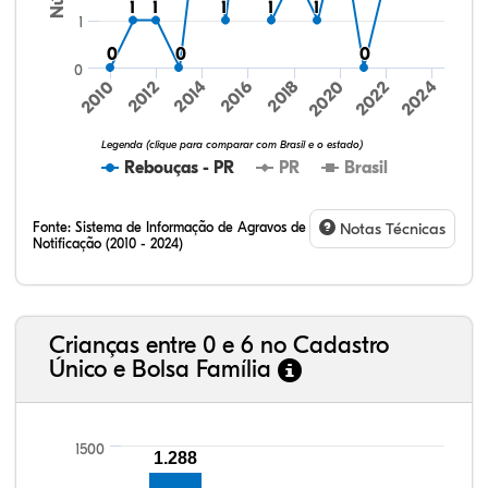
1
1
1
1
1
1
1
1
1
1
1
0
0
0
0
0
0
0
2024
2010
2012
2014
2016
2018
2020
2022
Legenda (clique para comparar com Brasil e o estado)
Rebouças - PR
PR
Brasil
Fonte:
Sistema de Informação de Agravos de
Notas Técnicas
Notificação (2010 - 2024)
62,96%
4,13%
0,48%
31,21%
0,36%
0,86%
32,57%
9,24%
0,46%
54,88%
1,27%
1,56%
Crianças entre 0 e 6 no Cadastro
Único e Bolsa Família
1500
1.288