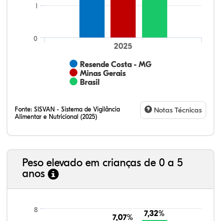
1
0
2025
Resende Costa - MG
Minas Gerais
Brasil
Fonte:
SISVAN - Sistema de Vigilância
Notas Técnicas
Alimentar e Nutricional (2025)
Peso elevado em crianças de 0 a 5
anos
23,35%
11,01%
0,51%
62,43%
0,42%
2,29%
21,99%
7,16%
0,36%
66,18%
2,81%
1,50%
8
7,32%
7,32%
7,07%
7,07%