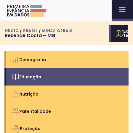
INÍCIO
/
BRASIL
/
MINAS GERAIS
Expl
Resende Costa – MG
terr
Demografia
Educação
Nutrição
Parentalidade
Proteção