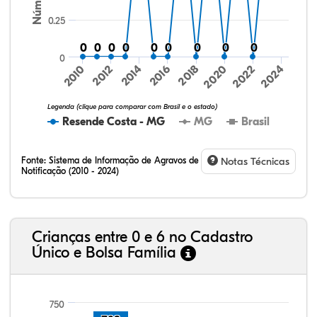
0.25
0
0
0
0
0
0
0
0
0
0
0
0
0
0
0
0
0
0
0
2016
2020
2024
2010
2014
2018
2022
2012
Legenda (clique para comparar com Brasil e o estado)
Resende Costa - MG
MG
Brasil
Fonte:
Sistema de Informação de Agravos de
Notas Técnicas
Notificação (2010 - 2024)
31,88%
12,79%
0,59%
53,16%
0,20%
1,38%
32,57%
9,24%
0,46%
54,88%
1,27%
1,56%
Crianças entre 0 e 6 no Cadastro
Único e Bolsa Família
750