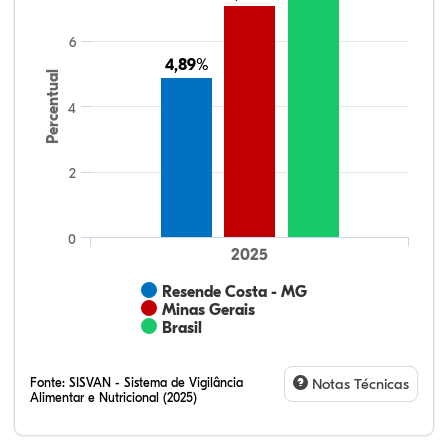
6
4,89%
4,89%
Percentual
4
2
0
2025
Resende Costa - MG
Minas Gerais
Brasil
Fonte:
SISVAN - Sistema de Vigilância
Notas Técnicas
Alimentar e Nutricional (2025)