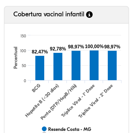
Cobertura vacinal infantil
150
100,00%
98,97%
98,97%
92,78%
Percentual
100
82,47%
50
0
Hepatite B (<30 dias)
BCG
Penta (DTP/HepB/Hib)
Tríplice Viral - 1° Dose
Tríplice Viral - 2° Dose
Resende Costa - MG