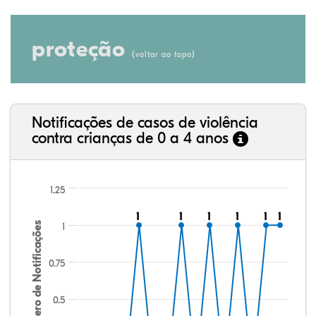
proteção
(
)
voltar ao topo
Notificações de casos de violência
contra crianças de 0 a 4 anos
1.25
1
1
1
1
1
1
1
1
1
1
1
1
Número de Notificações
1
0.75
0.5