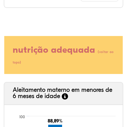
nutrição adequada
(
voltar ao
)
topo
38,32%
5,08%
0,13%
51,90%
0,38%
4,19%
35,89%
3,62%
0,11%
52,11%
2,54%
5,72%
Aleitamento materno em menores de
6 meses de idade
100
88,89%
88,89%