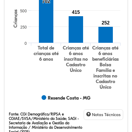
702
500
Crianças
415
252
250
0
Total de
Crianças até
Crianças até
crianças até
6 anos
6 anos
6 anos
inscritas no
beneficiárias
Cadastro
Bolsa
Único
Família e
inscritas no
Cadastro
Único
Resende Costa - MG
Fonte:
CGI Demográfico/RIPSA e
Notas Técnicas
CGIAE/SVSA/Ministério da Saúde; SAGI -
Secretaria de Avaliação e Gestão da
Informação / Ministério do Desenvolvimento
Social (2025)