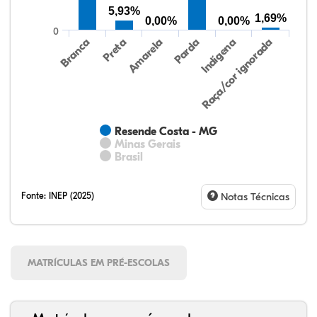
5,93%
1,69%
0,00%
0,00%
0
Preta
Indígena
Branca
Parda
Amarela
Raça/cor ignorada
Resende Costa - MG
Minas Gerais
Brasil
Fonte:
INEP (2025)
Notas Técnicas
MATRÍCULAS EM PRÉ-ESCOLAS