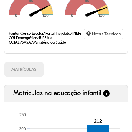
50
50
0
100
0
100
Fonte:
Censo Escolar/Portal Inepdata/INEP;
Notas Técnicas
CGI Demográfico/RIPSA e
CGIAE/SVSA/Ministério da Saúde
MATRÍCULAS
Matrículas na educação infantil
250
212
100,25%
100,09%
92,22%
96,04%
87,35%
99,81%
100,00%
88,82%
92,94%
78,33%
200