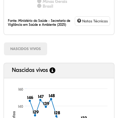
Minas Gerais
Brasil
Fonte:
Ministério da Saúde - Secretaria de
Notas Técnicas
Vigilância em Saúde e Ambiente (2025)
NASCIDOS VIVOS
Nascidos vivos
160
148
148
147
147
146
146
139
139
140
129
129
128
128