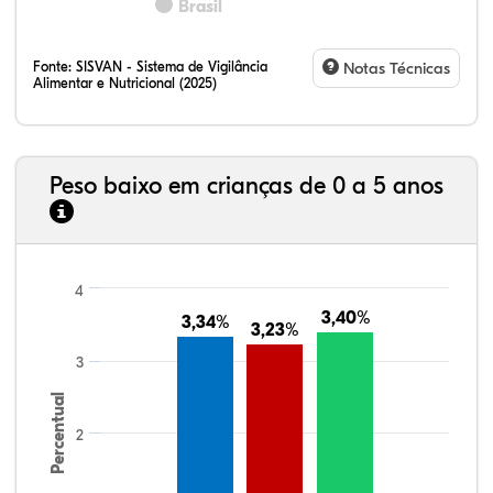
Brasil
Fonte:
SISVAN - Sistema de Vigilância
Notas Técnicas
Alimentar e Nutricional (2025)
Peso baixo em crianças de 0 a 5 anos
4
3,40%
3,40%
3,34%
3,34%
3,23%
3,23%
3
Percentual
2