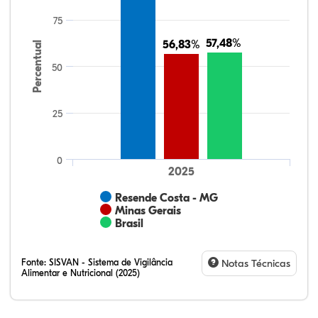
75
57,48%
57,48%
56,83%
56,83%
Percentual
50
25
0
2025
Resende Costa - MG
Minas Gerais
Brasil
Fonte:
SISVAN - Sistema de Vigilância
Notas Técnicas
Alimentar e Nutricional (2025)