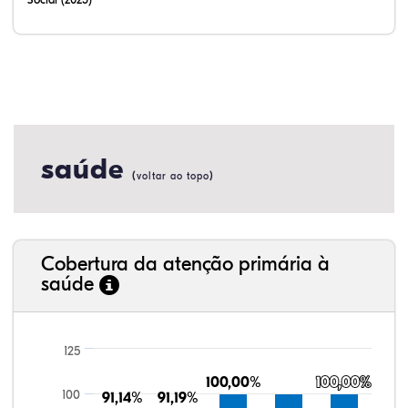
saúde
(
)
voltar ao topo
Cobertura da atenção primária à
saúde
125
100,00%
100,00%
100,00%
100,00%
100
91,14%
91,14%
91,19%
91,19%