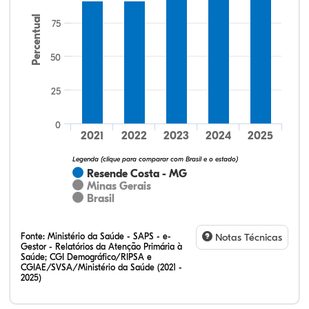
Percentual
75
50
25
33,60%
17,60%
0,00%
48,00%
0,80%
0,00%
32,28%
12,07%
0,23%
51,73%
2,94%
0,75%
0
2021
2022
2023
2024
2025
Legenda (clique para comparar com Brasil e o estado)
Resende Costa - MG
Minas Gerais
Brasil
Fonte:
Ministério da Saúde - SAPS - e-
Notas Técnicas
Gestor - Relatórios da Atenção Primária à
Saúde; CGI Demográfico/RIPSA e
CGIAE/SVSA/Ministério da Saúde (2021 -
2025)