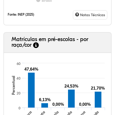
Brasil
Fonte:
INEP (2025)
Notas Técnicas
Matrículas em pré-escolas - por
raça/cor
60
47,64%
Percentual
40
41,23%
4,67%
0,08%
49,88%
0,48%
3,66%
38,40%
3,47%
0,13%
50,15%
2,37%
5,48%
24,53%
21,70%
20
6,13%
0,00%
0,00%
0
Preta