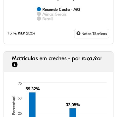
Resende Costa - MG
Minas Gerais
Brasil
Fonte:
INEP (2025)
Notas Técnicas
Matrículas em creches - por raça/cor
75
59,32%
32,57%
11,01%
0,59%
53,62%
0,23%
1,98%
33,06%
7,95%
0,46%
55,81%
1,22%
1,50%
Percentual
50
33,05%
25