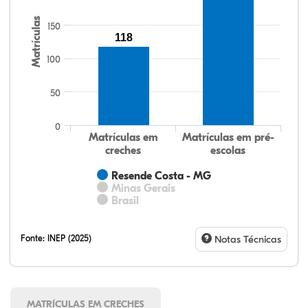
Matrículas
150
118
100
50
0
Matrículas em
Matrículas em pré-
creches
escolas
Resende Costa - MG
Minas Gerais
Brasil
Fonte:
INEP (2025)
Notas Técnicas
MATRÍCULAS EM CRECHES