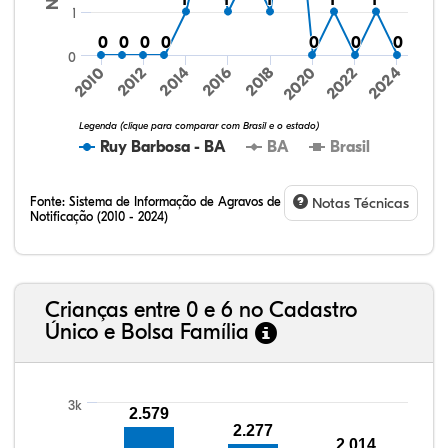
1
0
0
0
0
0
0
0
0
0
0
0
0
0
0
0
2024
2010
2012
2014
2016
2018
2020
2022
Legenda (clique para comparar com Brasil e o estado)
Ruy Barbosa - BA
BA
Brasil
Fonte:
Sistema de Informação de Agravos de
Notas Técnicas
Notificação (2010 - 2024)
8,65%
19,48%
0,36%
68,95%
0,58%
2,00%
32,57%
9,24%
0,46%
54,88%
1,27%
1,56%
Crianças entre 0 e 6 no Cadastro
Único e Bolsa Família
3k
2.579
2.277
2.014