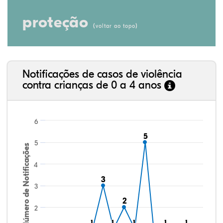
proteção
(
)
voltar ao topo
Notificações de casos de violência
contra crianças de 0 a 4 anos
6
5
5
5
Número de Notificações
4
3
3
3
2
2
2
1
1
1
1
1
1
1
1
1
1