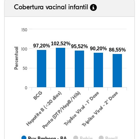
Cobertura vacinal infantil
150
102,52%
97,20%
95,52%
90,20%
Percentual
100
86,55%
50
0
Hepatite B (<30 dias)
BCG
Penta (DTP/HepB/Hib)
Tríplice Viral - 1° Dose
Tríplice Viral - 2° Dose
Ruy Barbosa - BA
Bahia
Brasil