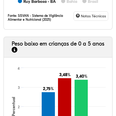
Ruy Barbosa - BA
Bahia
Brasil
Fonte:
SISVAN - Sistema de Vigilância
Notas Técnicas
Alimentar e Nutricional (2025)
Peso baixo em crianças de 0 a 5 anos
4
3,48%
3,48%
3,40%
3,40%
3
2,75%
2,75%
Percentual
2