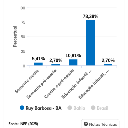
100
78,38%
75
Percentual
50
25
10,81%
5,41%
2,70%
2,70%
0
Somente creche
Somente pré-escola
Creche e pré-escola
Educação infantil …
Educação infantil, …
Ruy Barbosa - BA
Bahia
Brasil
Fonte:
INEP (2025)
Notas Técnicas