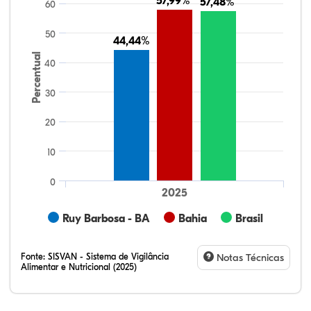
57,99%
57,99%
57,48%
57,48%
60
50
44,44%
44,44%
Percentual
40
30
20
10
0
2025
Ruy Barbosa - BA
Bahia
Brasil
Fonte:
SISVAN - Sistema de Vigilância
Notas Técnicas
Alimentar e Nutricional (2025)