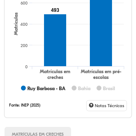
600
493
Matrículas
400
200
0
Matrículas em
Matrículas em pré-
creches
escolas
Ruy Barbosa - BA
Bahia
Brasil
Fonte:
INEP (2025)
Notas Técnicas
MATRÍCULAS EM CRECHES