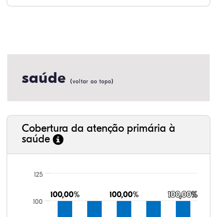
saúde
(
)
voltar ao topo
Cobertura da atenção primária à
saúde
125
100,00%
100,00%
100,00%
100,00%
100,00%
100,00%
100