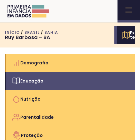
INÍCIO
/
BRASIL
/
BAHIA
Expl
Ruy Barbosa – BA
terr
Demografia
Educação
Nutrição
Parentalidade
Proteção