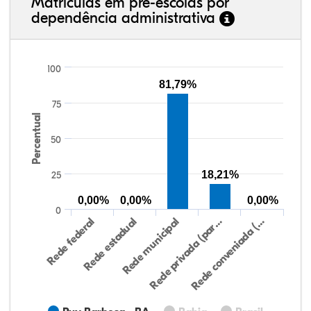
Matrículas em pré-escolas por
dependência administrativa
100
81,79%
75
Percentual
50
18,21%
25
0,00%
0,00%
0,00%
0
Rede federal
Rede estadual
Rede municipal
Rede privada (par…
Rede conveniada (…