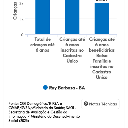
2k
Crianças
1k
0
Total de
Crianças até
Crianças até
crianças até
6 anos
6 anos
6 anos
inscritas no
beneficiárias
Cadastro
Bolsa
Único
Família e
inscritas no
Cadastro
Único
Ruy Barbosa - BA
Fonte:
CGI Demográfico/RIPSA e
Notas Técnicas
CGIAE/SVSA/Ministério da Saúde; SAGI -
Secretaria de Avaliação e Gestão da
Informação / Ministério do Desenvolvimento
Social (2025)