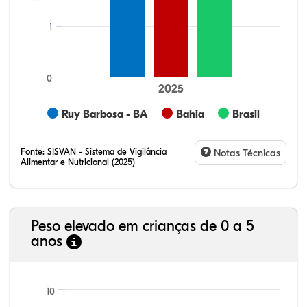
1
0
2025
Ruy Barbosa - BA
Bahia
Brasil
Fonte:
SISVAN - Sistema de Vigilância
Notas Técnicas
Alimentar e Nutricional (2025)
Peso elevado em crianças de 0 a 5
anos
7,18%
14,84%
0,39%
74,06%
1,07%
2,45%
21,99%
7,16%
0,36%
66,18%
2,81%
1,50%
10