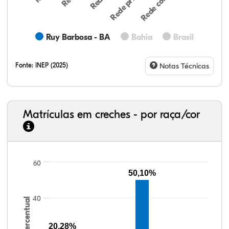
Ruy Barbosa - BA
Bahia
Brasil
Fonte:
INEP (2025)
Notas Técnicas
Matrículas em creches - por raça/cor
8,98%
16,98%
0,40%
70,62%
0,62%
2,40%
33,06%
7,95%
0,46%
55,81%
1,22%
1,50%
60
50,10%
40
Percentual
20,28%