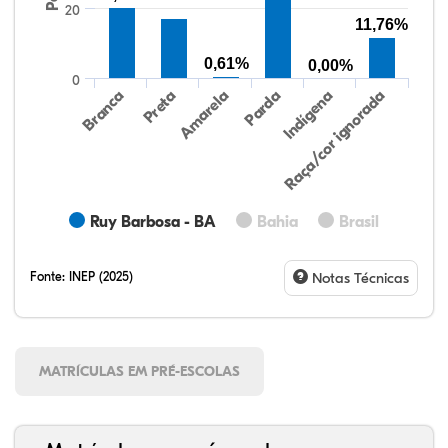
20
11,76%
0,61%
0,00%
0
Preta
Indígena
Branca
Parda
Amarela
Raça/cor ignorada
Ruy Barbosa - BA
Bahia
Brasil
Fonte:
INEP (2025)
Notas Técnicas
MATRÍCULAS EM PRÉ-ESCOLAS