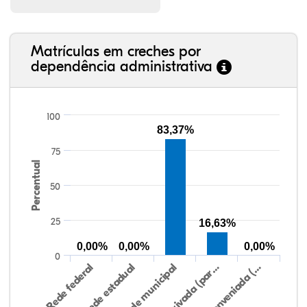
Matrículas em creches por
dependência administrativa
100
83,37%
75
Percentual
50
25
16,63%
0,00%
0,00%
0,00%
0
Rede federal
Rede estadual
Rede municipal
Rede privada (par…
Rede conveniada (…