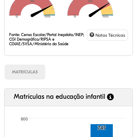
50
50
0
100
0
100
Fonte:
Censo Escolar/Portal Inepdata/INEP;
Notas Técnicas
CGI Demográfico/RIPSA e
CGIAE/SVSA/Ministério da Saúde
MATRÍCULAS
Matrículas na educação infantil
800
90,67%
92,84%
88,78%
92,34%
73,83%
99,81%
100,00%
88,82%
92,94%
78,33%
747