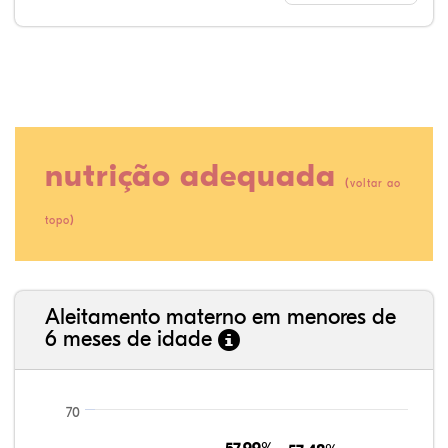
nutrição adequada
(
voltar ao
)
topo
11,21%
8,94%
0,06%
70,40%
0,31%
9,07%
35,89%
3,62%
0,11%
52,11%
2,54%
5,72%
Aleitamento materno em menores de
6 meses de idade
70