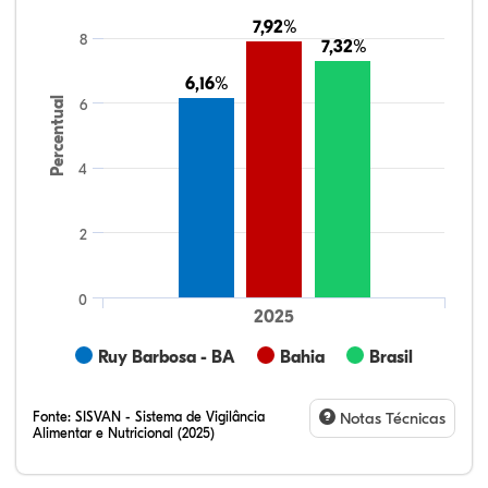
7,92%
7,92%
8
7,32%
7,32%
6,16%
6,16%
Percentual
6
4
2
0
2025
Ruy Barbosa - BA
Bahia
Brasil
Fonte:
SISVAN - Sistema de Vigilância
Notas Técnicas
Alimentar e Nutricional (2025)