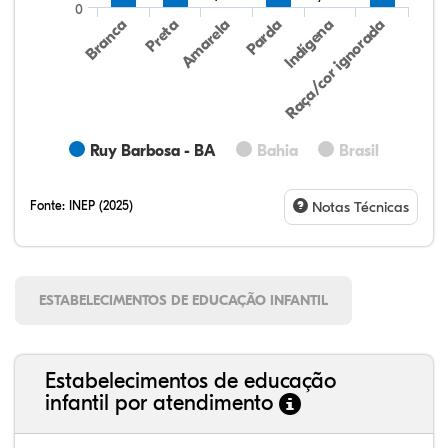
0
Preta
Indígena
Branca
Parda
Amarela
Raça/cor ignorada
Ruy Barbosa - BA
Bahia
Brasil
Fonte:
INEP (2025)
Notas Técnicas
ESTABELECIMENTOS DE EDUCAÇÃO INFANTIL
Estabelecimentos de educação
infantil por atendimento