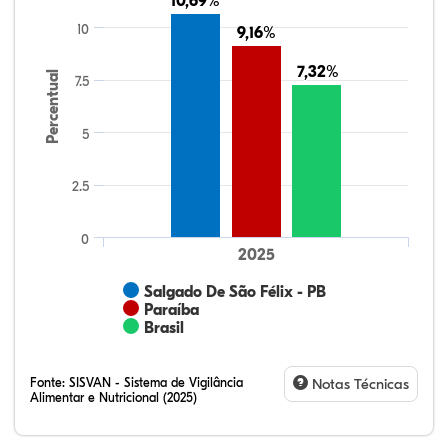
10,69%
10,69%
10
9,16%
9,16%
7,32%
7,32%
Percentual
7.5
5
2.5
0
2025
Salgado De São Félix - PB
Paraíba
Brasil
Fonte:
SISVAN - Sistema de Vigilância
Notas Técnicas
Alimentar e Nutricional (2025)