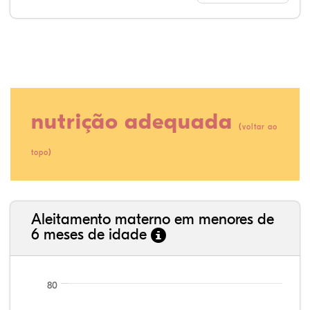
nutrição adequada
(
voltar ao
)
topo
21,99%
1,89%
0,00%
69,50%
0,71%
5,91%
35,89%
3,62%
0,11%
52,11%
2,54%
5,72%
Aleitamento materno em menores de
6 meses de idade
80