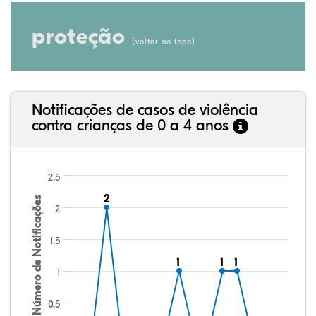
proteção
(
)
voltar ao topo
Notificações de casos de violência
contra crianças de 0 a 4 anos
2.5
2
2
Número de Notificações
2
1.5
1
1
1
1
1
1
1
0.5