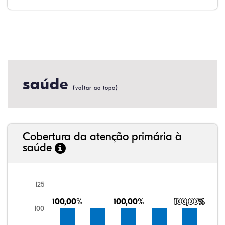
saúde
(
)
voltar ao topo
Cobertura da atenção primária à
saúde
125
100,00%
100,00%
100,00%
100,00%
100,00%
100,00%
100