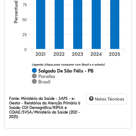
Percentual
75
50
25
25,93%
3,70%
0,00%
70,37%
0,00%
0,00%
32,28%
12,07%
0,23%
51,73%
2,94%
0,75%
0
2021
2022
2023
2024
2025
Legenda (clique para comparar com Brasil e o estado)
Salgado De São Félix - PB
Paraíba
Brasil
Fonte:
Ministério da Saúde - SAPS - e-
Notas Técnicas
Gestor - Relatórios da Atenção Primária à
Saúde; CGI Demográfico/RIPSA e
CGIAE/SVSA/Ministério da Saúde (2021 -
2025)