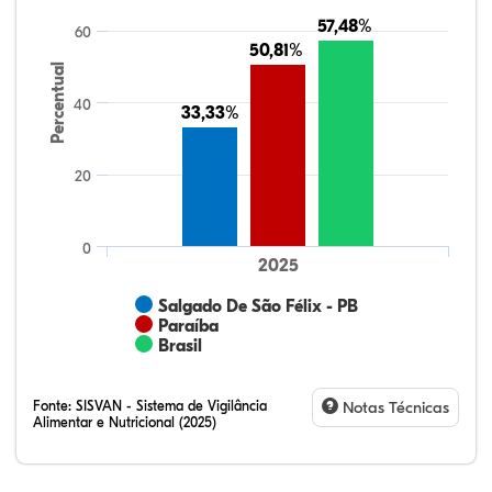
57,48%
57,48%
60
50,81%
50,81%
Percentual
40
33,33%
33,33%
20
0
2025
Salgado De São Félix - PB
Paraíba
Brasil
Fonte:
SISVAN - Sistema de Vigilância
Notas Técnicas
Alimentar e Nutricional (2025)