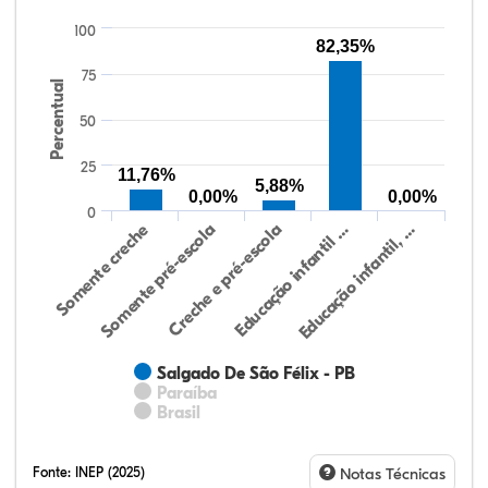
100
82,35%
75
Percentual
50
25
11,76%
5,88%
0,00%
0,00%
0
Somente creche
Somente pré-escola
Creche e pré-escola
Educação infantil …
Educação infantil, …
Salgado De São Félix - PB
Paraíba
Brasil
Fonte:
INEP (2025)
Notas Técnicas