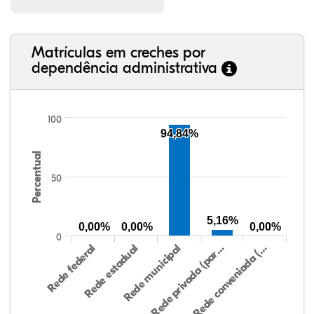
Matrículas em creches por
dependência administrativa
100
94,84%
Percentual
50
5,16%
0,00%
0,00%
0,00%
0
Rede federal
Rede estadual
Rede municipal
Rede privada (par…
Rede conveniada (…