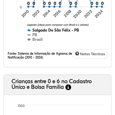
0
0
0
0
0
0
0
0
0
0
0
0
0
0
0
0
0
0
0
0
0
0
0
2016
2024
2010
2018
2012
2020
2014
2022
Legenda (clique para comparar com Brasil e o estado)
Salgado De São Félix - PB
PB
Brasil
Fonte:
Sistema de Informação de Agravos de
Notas Técnicas
Notificação (2010 - 2024)
13,45%
3,34%
0,40%
78,54%
0,84%
3,42%
32,57%
9,24%
0,46%
54,88%
1,27%
1,56%
Crianças entre 0 e 6 no Cadastro
Único e Bolsa Família
1500