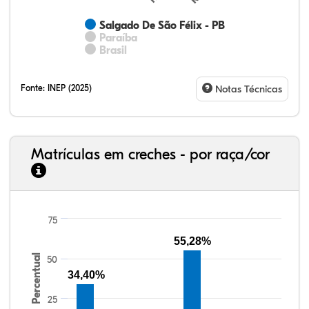
Salgado De São Félix - PB
Paraíba
Brasil
Fonte:
INEP (2025)
Notas Técnicas
Matrículas em creches - por raça/cor
75
13,65%
2,98%
0,33%
77,66%
0,85%
4,53%
33,06%
7,95%
0,46%
55,81%
1,22%
1,50%
55,28%
Percentual
50
34,40%
25