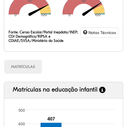
50
50
0
100
0
100
Fonte:
Censo Escolar/Portal Inepdata/INEP;
Notas Técnicas
CGI Demográfico/RIPSA e
CGIAE/SVSA/Ministério da Saúde
MATRÍCULAS
Matrículas na educação infantil
500
108,38%
109,71%
85,53%
92,50%
79,92%
99,81%
100,00%
88,82%
92,94%
78,33%
407
400