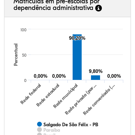
Matrículas em pré-escolas por
dependência administrativa
100
90,20%
Percentual
50
9,80%
0,00%
0,00%
0,00%
0
Rede federal
Rede estadual
Rede municipal
Rede privada (par…
Rede conveniada (…
Salgado De São Félix - PB
Paraíba