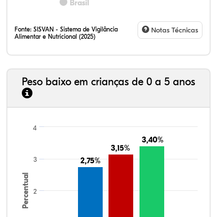
Brasil
Fonte:
SISVAN - Sistema de Vigilância
Notas Técnicas
Alimentar e Nutricional (2025)
Peso baixo em crianças de 0 a 5 anos
4
3,40%
3,40%
3,15%
3,15%
3
2,75%
2,75%
Percentual
2