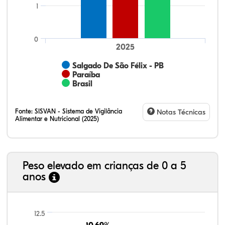
1
0
2025
Salgado De São Félix - PB
Paraíba
Brasil
Fonte:
SISVAN - Sistema de Vigilância
Notas Técnicas
Alimentar e Nutricional (2025)
Peso elevado em crianças de 0 a 5
anos
10,43%
2,67%
0,26%
79,61%
1,66%
5,37%
21,99%
7,16%
0,36%
66,18%
2,81%
1,50%
12.5