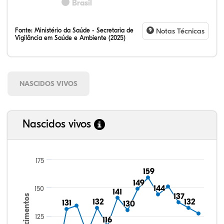
Brasil
Fonte:
Ministério da Saúde - Secretaria de
Notas Técnicas
Vigilância em Saúde e Ambiente (2025)
NASCIDOS VIVOS
Nascidos vivos
175
159
159
149
149
144
144
150
141
141
137
137
Nascimentos
132
132
132
132
131
131
130
130
125
116
116