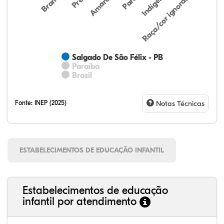
Indígena
Branca
Parda
Amarela
Raça/cor ignorada
Salgado De São Félix - PB
Paraíba
Brasil
Fonte:
INEP (2025)
Notas Técnicas
ESTABELECIMENTOS DE EDUCAÇÃO INFANTIL
Estabelecimentos de educação
infantil por atendimento