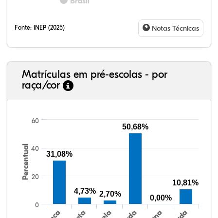
Brasil
Fonte:
INEP (2025)
Notas Técnicas
Matrículas em pré-escolas - por
raça/cor
60
50,68%
Percentual
40
26,64%
1,64%
0,00%
64,47%
0,82%
6,41%
38,40%
3,47%
0,13%
50,15%
2,37%
5,48%
31,08%
20
10,81%
4,73%
2,70%
0,00%
0
Preta