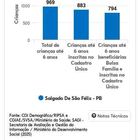
969
883
1000
Crianças
794
500
0
Total de
Crianças até
Crianças até
crianças até
6 anos
6 anos
6 anos
inscritas no
beneficiárias
Cadastro
Bolsa
Único
Família e
inscritas no
Cadastro
Único
Salgado De São Félix - PB
Fonte:
CGI Demográfico/RIPSA e
Notas Técnicas
CGIAE/SVSA/Ministério da Saúde; SAGI -
Secretaria de Avaliação e Gestão da
Informação / Ministério do Desenvolvimento
Social (2025)