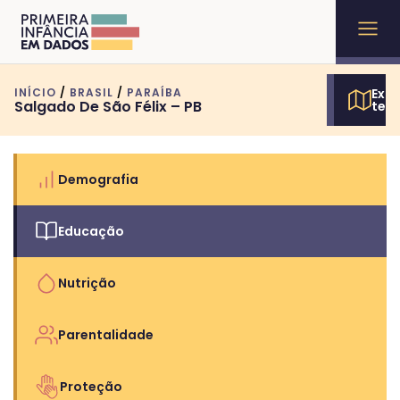
INÍCIO
/
BRASIL
/
PARAÍBA
Expl
Salgado De São Félix – PB
terr
Demografia
Educação
Nutrição
Parentalidade
Proteção