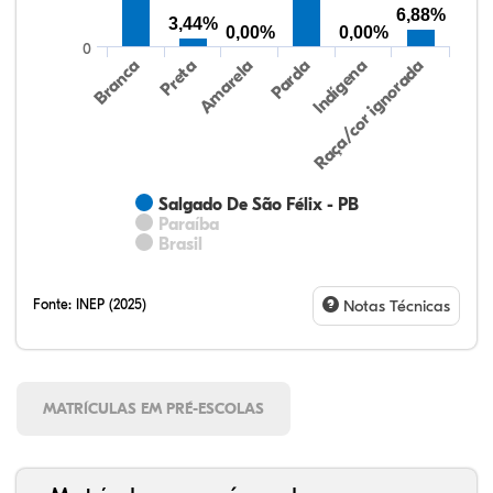
6,88%
3,44%
0,00%
0,00%
0
Preta
Indígena
Branca
Parda
Amarela
Raça/cor ignorada
Salgado De São Félix - PB
Paraíba
Brasil
Fonte:
INEP (2025)
Notas Técnicas
MATRÍCULAS EM PRÉ-ESCOLAS