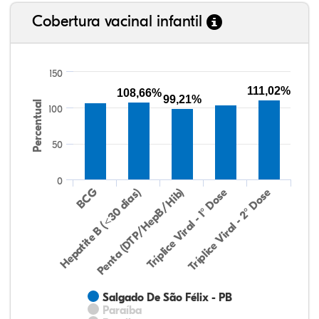
Cobertura vacinal infantil
150
111,02%
108,66%
99,21%
Percentual
100
50
0
Hepatite B (<30 dias)
BCG
Penta (DTP/HepB/Hib)
Tríplice Viral - 1° Dose
Tríplice Viral - 2° Dose
Salgado De São Félix - PB
Paraíba