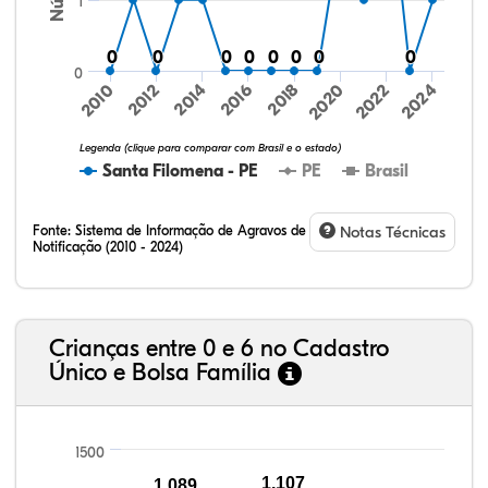
1
0
0
0
0
0
0
0
0
0
0
0
0
0
0
0
0
0
2024
2010
2012
2014
2016
2018
2020
2022
Legenda (clique para comparar com Brasil e o estado)
Santa Filomena - PE
PE
Brasil
Fonte:
Sistema de Informação de Agravos de
Notas Técnicas
Notificação (2010 - 2024)
19,53%
8,13%
0,28%
70,41%
0,91%
0,74%
32,57%
9,24%
0,46%
54,88%
1,27%
1,56%
Crianças entre 0 e 6 no Cadastro
Único e Bolsa Família
1500
1.107
1.089