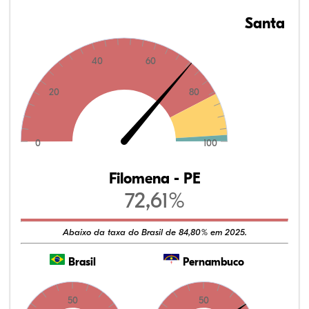
Santa
40
60
20
80
0
100
Filomena - PE
72,61%
Abaixo da taxa do Brasil de 84,80% em 2025.
Brasil
Pernambuco
50
50