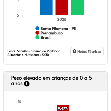
0
2025
Santa Filomena - PE
Pernambuco
Brasil
Fonte:
SISVAN - Sistema de Vigilância
Notas Técnicas
Alimentar e Nutricional (2025)
Peso elevado em crianças de 0 a 5
anos
14,29%
6,95%
0,16%
76,06%
1,61%
0,93%
21,99%
7,16%
0,36%
66,18%
2,81%
1,50%
10
9,47%
9,47%