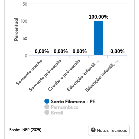
150
100,00%
Percentual
100
50
0,00%
0,00%
0,00%
0,00%
0
Somente creche
Somente pré-escola
Creche e pré-escola
Educação infantil …
Educação infantil, …
Santa Filomena - PE
Pernambuco
Brasil
Fonte:
INEP (2025)
Notas Técnicas