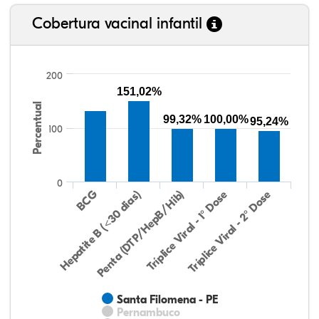
Cobertura vacinal infantil
200
151,02%
Percentual
99,32%
100,00%
95,24%
100
0
Hepatite B (<30 dias)
BCG
Penta (DTP/HepB/Hib)
Tríplice Viral - 1° Dose
Tríplice Viral - 2° Dose
Santa Filomena - PE
Pernambuco