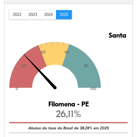
2022
2023
2024
2025
Santa
40
60
20
80
0
100
Filomena - PE
26,11%
Abaixo da taxa do Brasil de 38,28% em 2025