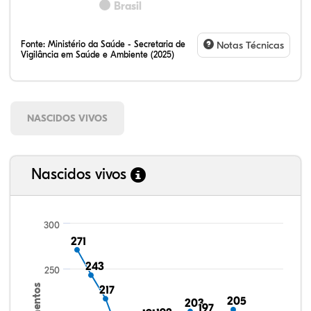
Brasil
Fonte:
Ministério da Saúde - Secretaria de
Notas Técnicas
Vigilância em Saúde e Ambiente (2025)
NASCIDOS VIVOS
Nascidos vivos
300
271
271
243
243
250
217
217
205
205
203
203
197
197