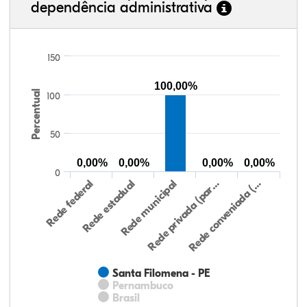
dependência administrativa
150
100,00%
Percentual
100
50
0,00%
0,00%
0,00%
0,00%
0
Rede federal
Rede estadual
Rede municipal
Rede privada (par…
Rede conveniada (…
Santa Filomena - PE
Pernambuco
Brasil