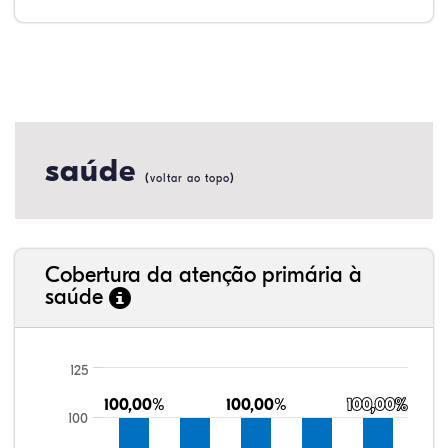
saúde
(
)
voltar ao topo
Cobertura da atenção primária à
saúde
125
100,00%
100,00%
100,00%
100,00%
100,00%
100,00%
100