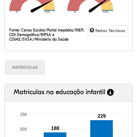
0
100
0
100
Fonte:
Censo Escolar/Portal Inepdata/INEP;
Notas Técnicas
CGI Demográfico/RIPSA e
CGIAE/SVSA/Ministério da Saúde
MATRÍCULAS
Matrículas na educação infantil
250
229
188
109,90%
117,99%
88,30%
90,75%
73,33%
99,81%
100,00%
88,82%
92,94%
78,33%
200