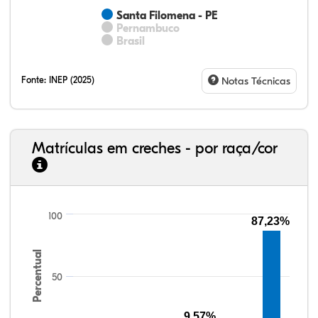
Santa Filomena - PE
Pernambuco
Brasil
Fonte:
INEP (2025)
Notas Técnicas
Matrículas em creches - por raça/cor
100
87,23%
18,99%
7,43%
0,27%
71,38%
1,09%
0,84%
33,06%
7,95%
0,46%
55,81%
1,22%
1,50%
Percentual
50
9,57%