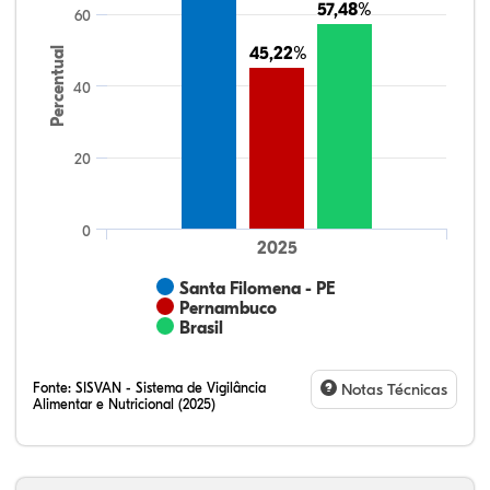
57,48%
57,48%
60
45,22%
45,22%
Percentual
40
20
0
2025
Santa Filomena - PE
Pernambuco
Brasil
Fonte:
SISVAN - Sistema de Vigilância
Notas Técnicas
Alimentar e Nutricional (2025)