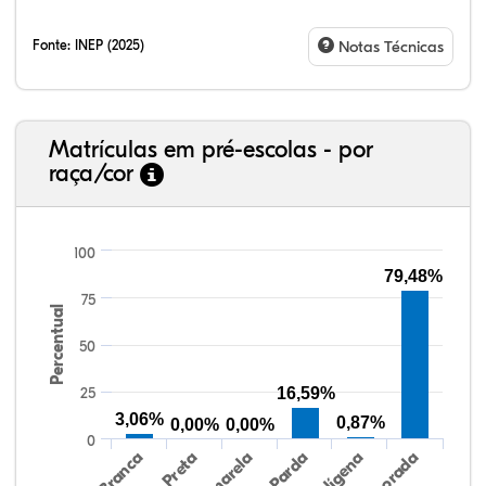
Fonte:
INEP (2025)
Notas Técnicas
Matrículas em pré-escolas - por
raça/cor
100
79,48%
75
Percentual
20,43%
2,48%
0,00%
72,61%
1,14%
3,35%
38,40%
3,47%
0,13%
50,15%
2,37%
5,48%
50
25
16,59%
3,06%
0,87%
0,00%
0,00%
0
Preta
Indígena
Amarela
Branca
Parda