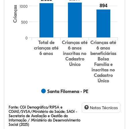
894
1000
Crianças
500
0
Total de
Crianças até
Crianças até
crianças até
6 anos
6 anos
6 anos
inscritas no
beneficiárias
Cadastro
Bolsa
Único
Família e
inscritas no
Cadastro
Único
Santa Filomena - PE
Fonte:
CGI Demográfico/RIPSA e
Notas Técnicas
CGIAE/SVSA/Ministério da Saúde; SAGI -
Secretaria de Avaliação e Gestão da
Informação / Ministério do Desenvolvimento
Social (2025)