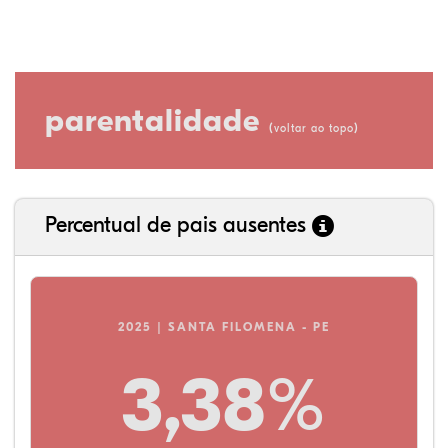
parentalidade
(
)
voltar ao topo
Percentual de pais ausentes
2025 | SANTA FILOMENA - PE
3,38%