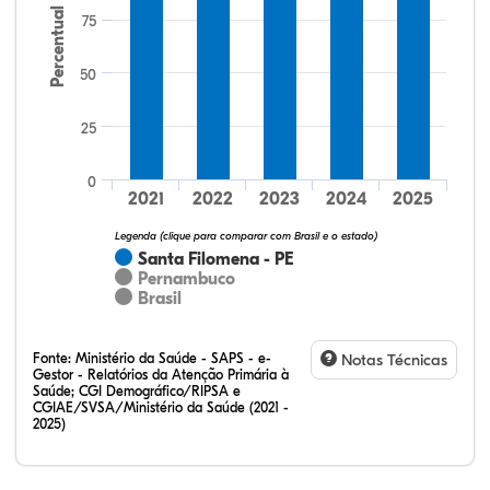
Percentual
75
50
25
34,00%
4,00%
0,00%
62,00%
0,00%
0,00%
32,28%
12,07%
0,23%
51,73%
2,94%
0,75%
0
2021
2022
2023
2024
2025
Legenda (clique para comparar com Brasil e o estado)
Santa Filomena - PE
Pernambuco
Brasil
Fonte:
Ministério da Saúde - SAPS - e-
Notas Técnicas
Gestor - Relatórios da Atenção Primária à
Saúde; CGI Demográfico/RIPSA e
CGIAE/SVSA/Ministério da Saúde (2021 -
2025)