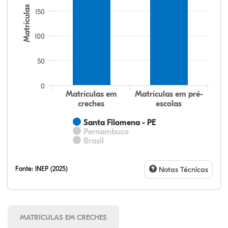
Matrículas
150
100
50
0
Matrículas em
Matrículas em pré-
creches
escolas
Santa Filomena - PE
Pernambuco
Brasil
Fonte:
INEP (2025)
Notas Técnicas
MATRÍCULAS EM CRECHES