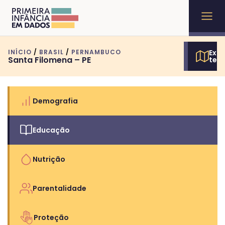
INÍCIO
/
BRASIL
/
PERNAMBUCO
Expl
Santa Filomena – PE
terr
Demografia
Educação
Nutrição
Parentalidade
Proteção