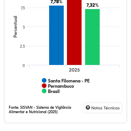
7,78%
7,78%
7,32%
7,32%
7.5
Percentual
5
2.5
0
2025
Santa Filomena - PE
Pernambuco
Brasil
Fonte:
SISVAN - Sistema de Vigilância
Notas Técnicas
Alimentar e Nutricional (2025)