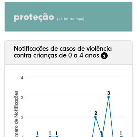
proteção
(
)
voltar ao topo
Notificações de casos de violência
contra crianças de 0 a 4 anos
4
3
3
Número de Notificações
3
2
2
2
1
1
1
1
1
1
1
1
1
1