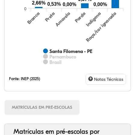
2,66%
0,53%
0,00%
0,00%
0
Preta
Indígena
Amarela
Raça/cor ignorada
Branca
Parda
Santa Filomena - PE
Pernambuco
Brasil
Fonte:
INEP (2025)
Notas Técnicas
MATRÍCULAS EM PRÉ-ESCOLAS
Matrículas em pré-escolas por