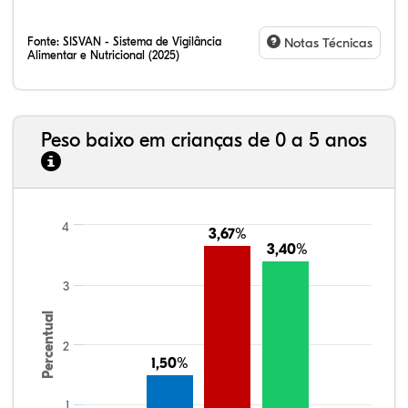
Fonte:
SISVAN - Sistema de Vigilância
Notas Técnicas
Alimentar e Nutricional (2025)
Peso baixo em crianças de 0 a 5 anos
4
3,67%
3,67%
3,40%
3,40%
3
Percentual
2
1,50%
1,50%
1