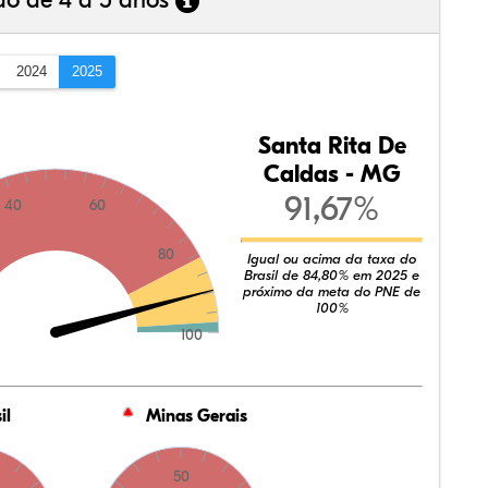
ão de 4 a 5 anos
2024
2025
Santa Rita De
Caldas - MG
91,67%
40
60
80
Igual ou acima da taxa do
Brasil de 84,80% em 2025 e
próximo da meta do PNE de
100%
100
il
Minas Gerais
50