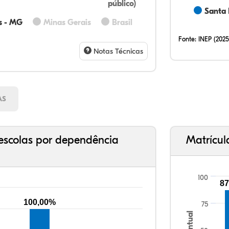
público)
Santa 
33,
17,
0,0
48,
0,8
0,0
32,
12,
0,2
51,
2,9
0,7
s - MG
Minas Gerais
Brasil
Fonte:
INEP (2025
Notas Técnicas
AS
escolas por dependência
Matrícul
100
87
100,00%
75