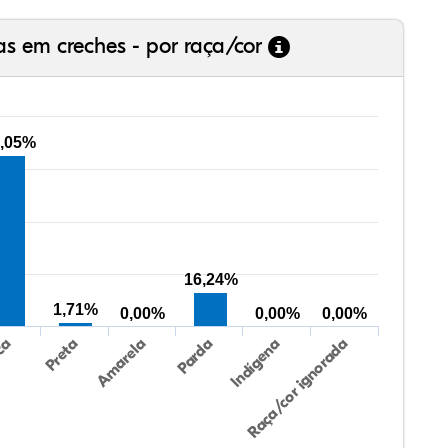
as em creches - por raça/cor
,05%
16,24%
1,71%
0,00%
0,00%
0,00%
Preta
Indígena
Amarela
Raça/cor ignorada
ca
Parda