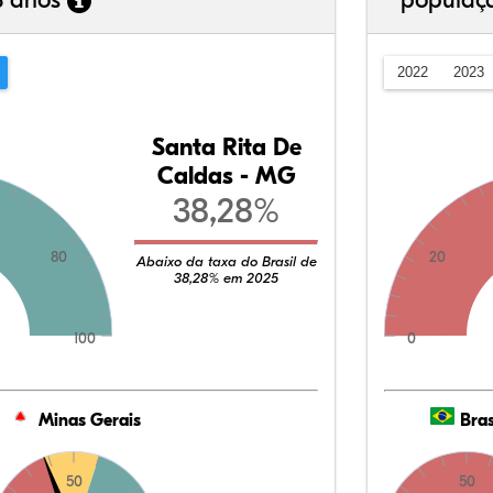
3 anos
populaç
2022
2023
Santa Rita De
Caldas - MG
38,28%
80
20
Abaixo da taxa do Brasil de
38,28% em 2025
100
0
Minas Gerais
Bras
50
50