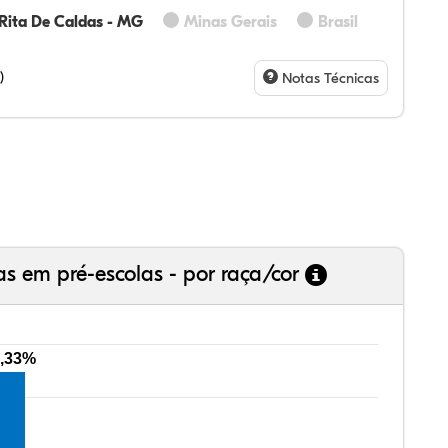
Rita De Caldas - MG
Minas Gerais
Brasil
60%
60%
0%
00%
0%
0%
28%
07%
3%
73%
4%
5%
)
Notas Técnicas
as em pré-escolas - por raça/cor
,33%