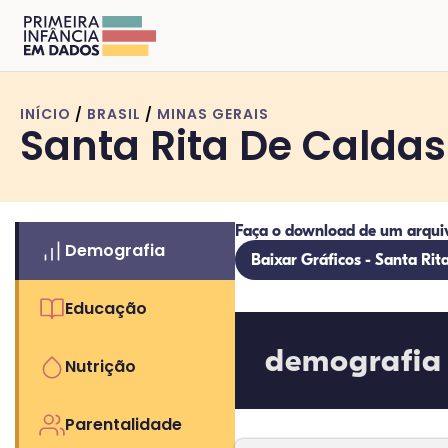
INÍCIO
/
BRASIL
/
MINAS GERAIS
Santa Rita De Calda
Faça o download de um arqui
Demografia
Baixar Gráficos - Santa Ri
Educação
demografia
Nutrição
Parentalidade