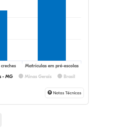
 creches
Matrículas em pré-escolas
s - MG
Minas Gerais
Brasil
31
12
0,
53
0,
1,
32
9,
0,
54
1,
1,
Notas Técnicas