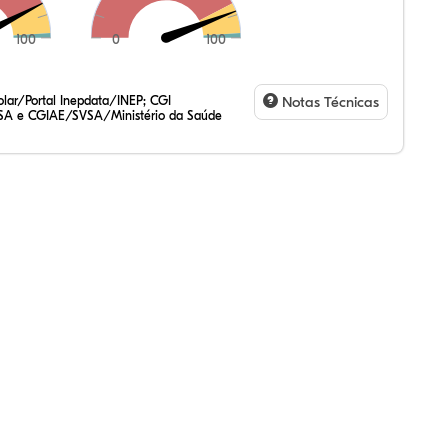
100
0
100
,64%
,67%
59%
,99%
22%
89%
,47%
72%
47%
,20%
83%
31%
lar/Portal Inepdata/INEP; CGI
Notas Técnicas
SA e CGIAE/SVSA/Ministério da Saúde