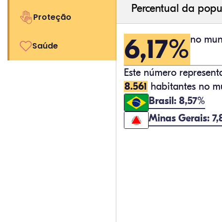
Percentual da popu
Proteção
6,17%
no muni
Saúde
Este número represen
8.561
habitantes no mu
Brasil: 8,57%
Minas Gerais: 7