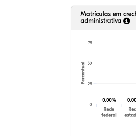
Matrículas em cre
administrativa
75
50
Percentual
25
0,00%
0,0
0
Rede
Re
federal
esta