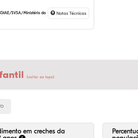
CGIAE/SVSA/Ministério da
Notas Técnicas
fantil
(
)
voltar ao topo
23
11
0,
62
0,
2,
21
7,
0,
66
2,
1,
TO
dimento em creches da
Percentu