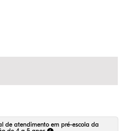
,35%
,01%
51%
,43%
42%
29%
,99%
16%
36%
,18%
81%
50%
al de atendimento em pré-escola da