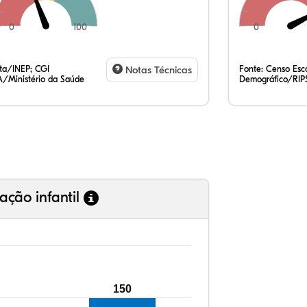
0
100
0
33
10
0,
52
0,
1,
35
7,
0,
54
0,
1,
ata/INEP; CGI
Notas Técnicas
Fonte:
Censo Esco
/Ministério da Saúde
Demográfico/RIP
ação infantil
150