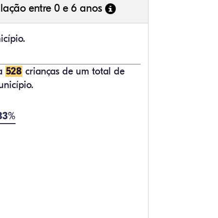
lação entre 0 e 6 anos
cípio.
ta
528
crianças de um total de
nicípio.
,83%