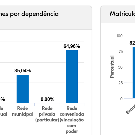
ches por dependência
Matrícul
100
82
64,96%
75
Percentual
50
35,04%
25
0
0%
0,00%
Bran
de
Rede
Rede
Rede
dual
municipal
privada
conveniada
(particular)
(vinculação
com
poder