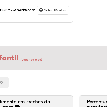
CGIAE/SVSA/Ministério da
Notas Técnicas
fantil
(
)
voltar ao topo
7,
5,
0,
82
0,
3,
21
7,
0,
66
2,
1,
TO
dimento em creches da
Percentu