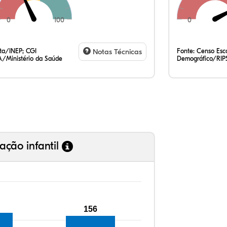
0
100
0
10
6,
0,
79
0,
3,
35
7,
0,
54
0,
1,
ata/INEP; CGI
Notas Técnicas
Fonte:
Censo Esco
/Ministério da Saúde
Demográfico/RIP
ação infantil
156