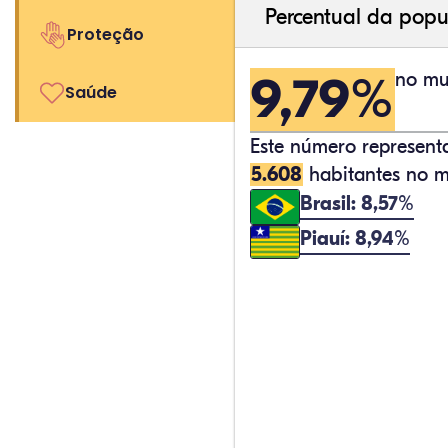
Percentual da popu
Proteção
9,79%
no mu
Saúde
Este número represen
5.608
habitantes no m
Brasil: 8,57%
Piauí: 8,94%