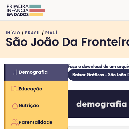
INÍCIO
/
BRASIL
/
PIAUÍ
São João Da Fronteira
Faça o download de um arqui
Demografia
Baixar Gráficos - São João D
Educação
demografia
Nutrição
Parentalidade