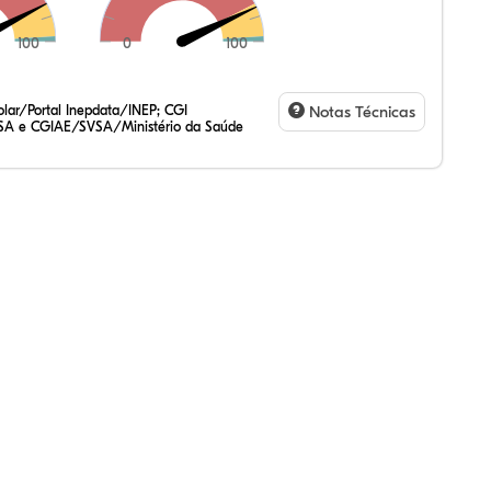
100
0
100
,49%
44%
44%
,41%
10%
13%
,47%
72%
47%
,20%
83%
31%
lar/Portal Inepdata/INEP; CGI
Notas Técnicas
SA e CGIAE/SVSA/Ministério da Saúde