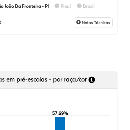
o João Da Fronteira - PI
Piauí
Brasil
14%
43%
0%
43%
0%
0%
28%
07%
3%
73%
4%
5%
)
Notas Técnicas
as em pré-escolas - por raça/cor
57,69%