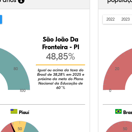
3 anos
populaç
2022
2023
São João Da
Fronteira - PI
48,85%
80
20
Igual ou acima da taxa do
Brasil de 38,28% em 2025 e
próximo da meta do Plano
Nacional da Educação de
60¨%
100
0
Piauí
Bras
50
50