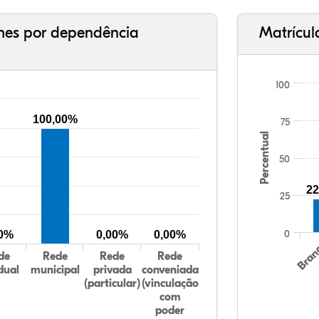
ches por dependência
Matrícul
100
100,00%
75
Percentual
50
22
25
0
00%
0,00%
0,00%
Bran
de
Rede
Rede
Rede
dual
municipal
privada
conveniada
(particular)
(vinculação
com
poder