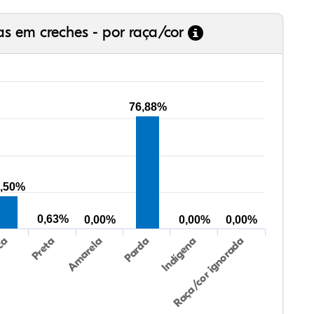
as em creches - por raça/cor
76,88%
,50%
0,63%
0,00%
0,00%
0,00%
Preta
Indígena
Amarela
Raça/cor ignorada
ca
Parda