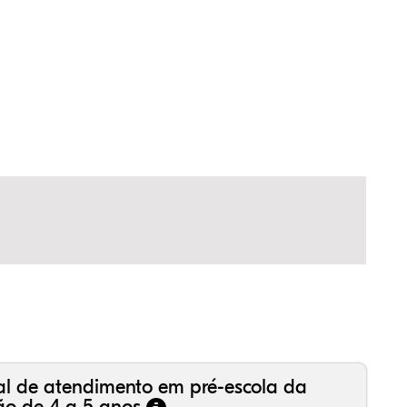
50%
98%
30%
,55%
15%
53%
,99%
16%
36%
,18%
81%
50%
al de atendimento em pré-escola da