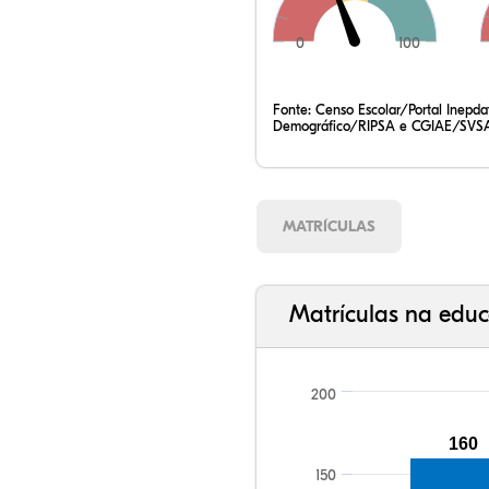
0
100
Fonte:
Censo Escolar/Portal Inepd
Demográfico/RIPSA e CGIAE/SVSA
MATRÍCULAS
Matrículas na educ
200
160
150