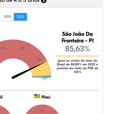
ão de 4 a 5 anos
2024
2025
São João Da
Fronteira - PI
85,63%
40
60
80
Igual ou acima da taxa do
Brasil de 84,80% em 2025 e
próximo da meta do PNE de
100%
100
il
Piauí
50