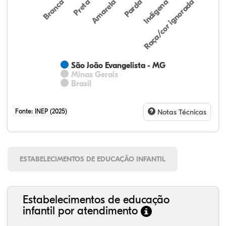
Preta
Indígena
Branca
Parda
Amarela
Raça/cor ignorada
São João Evangelista - MG
Minas Gerais
Brasil
Fonte:
INEP (2025)
Notas Técnicas
ESTABELECIMENTOS DE EDUCAÇÃO INFANTIL
Estabelecimentos de educação
infantil por atendimento