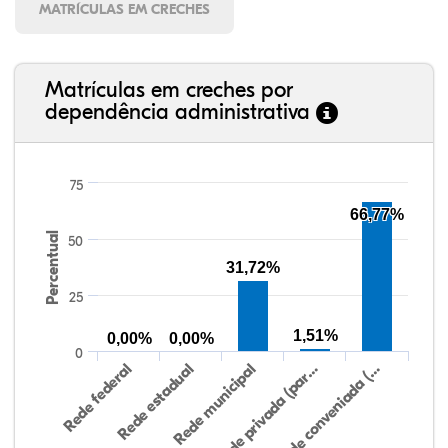
MATRÍCULAS EM CRECHES
Matrículas em creches por
dependência administrativa
75
66,77%
Percentual
50
31,72%
25
1,51%
0,00%
0,00%
0
Rede federal
Rede estadual
Rede municipal
Rede privada (par…
Rede conveniada (…