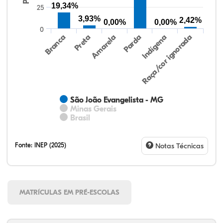
19,34%
25
3,93%
2,42%
0,00%
0,00%
0
Preta
Indígena
Amarela
Raça/cor ignorada
Branca
Parda
São João Evangelista - MG
Minas Gerais
Brasil
Fonte:
INEP (2025)
Notas Técnicas
MATRÍCULAS EM PRÉ-ESCOLAS