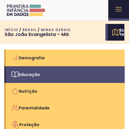
INÍCIO
/
BRASIL
/
MINAS GERAIS
Expl
São João Evangelista – MG
terr
Demografia
Educação
Nutrição
Parentalidade
Proteção