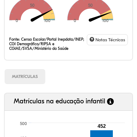
50
50
0
100
0
100
Fonte:
Censo Escolar/Portal Inepdata/INEP;
Notas Técnicas
CGI Demográfico/RIPSA e
CGIAE/SVSA/Ministério da Saúde
MATRÍCULAS
Matrículas na educação infantil
500
452