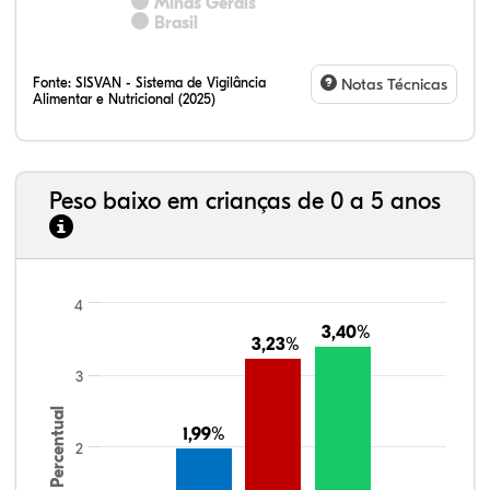
Minas Gerais
Brasil
Fonte:
SISVAN - Sistema de Vigilância
Notas Técnicas
Alimentar e Nutricional (2025)
Peso baixo em crianças de 0 a 5 anos
4
3,40%
3,40%
3,23%
3,23%
3
Percentual
1,99%
1,99%
2