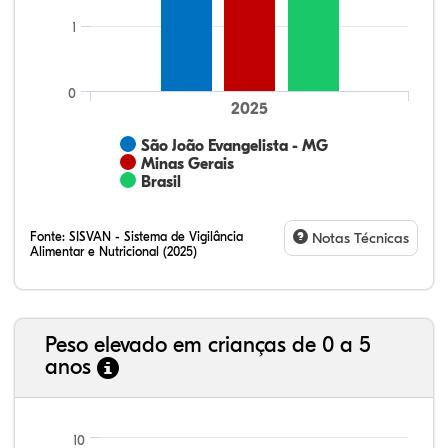
1
0
2025
São João Evangelista - MG
Minas Gerais
Brasil
Fonte:
SISVAN - Sistema de Vigilância
Notas Técnicas
Alimentar e Nutricional (2025)
Peso elevado em crianças de 0 a 5
anos
23,35%
11,01%
0,51%
62,43%
0,42%
2,29%
21,99%
7,16%
0,36%
66,18%
2,81%
1,50%
10