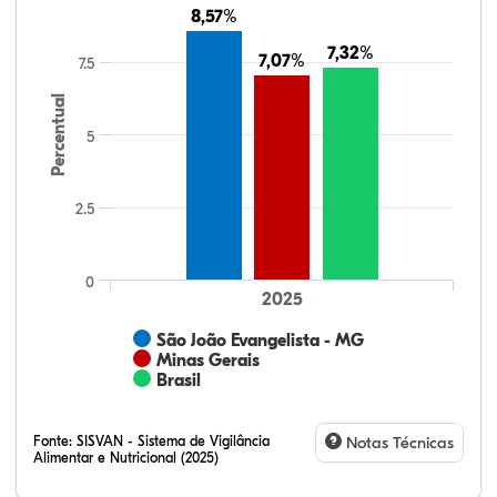
8,57%
8,57%
7,32%
7,32%
7,07%
7,07%
7.5
Percentual
5
2.5
0
2025
São João Evangelista - MG
Minas Gerais
Brasil
Fonte:
SISVAN - Sistema de Vigilância
Notas Técnicas
Alimentar e Nutricional (2025)