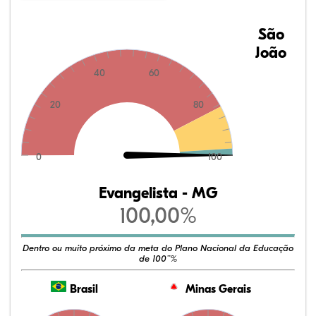
São
João
40
60
20
80
0
100
Evangelista - MG
100,00%
Dentro ou muito próximo da meta do Plano Nacional da Educação
de 100¨%
Brasil
Minas Gerais