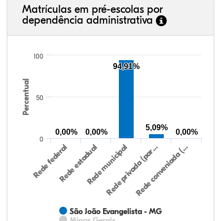
Matrículas em pré-escolas por
dependência administrativa
100
94,91%
Percentual
50
5,09%
0,00%
0,00%
0,00%
0
Rede federal
Rede estadual
Rede municipal
Rede privada (par…
Rede conveniada (…
São João Evangelista - MG
Minas Gerais