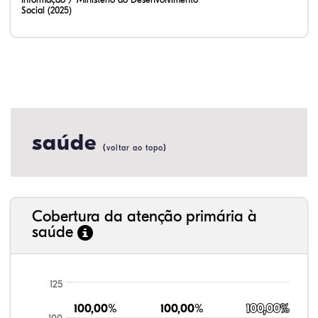
Social (2025)
saúde
(
)
voltar ao topo
Cobertura da atenção primária à
saúde
125
100,00%
100,00%
100,00%
100,00%
100,00%
100,00%