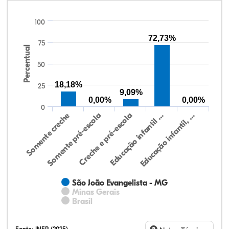
100
72,73%
75
Percentual
50
18,18%
25
9,09%
0,00%
0,00%
0
Somente creche
Somente pré-escola
Creche e pré-escola
Educação infantil …
Educação infantil, …
São João Evangelista - MG
Minas Gerais
Brasil