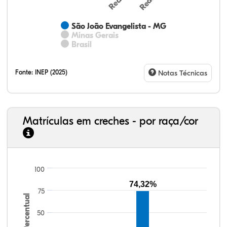
São João Evangelista - MG
Minas Gerais
Brasil
Fonte:
INEP (2025)
Notas Técnicas
Matrículas em creches - por raça/cor
100
32,57%
11,01%
0,59%
53,62%
0,23%
1,98%
33,06%
7,95%
0,46%
55,81%
1,22%
1,50%
74,32%
75
Percentual
50