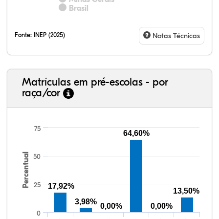
Brasil
Fonte:
INEP (2025)
Notas Técnicas
Matrículas em pré-escolas - por
raça/cor
75
64,60%
Percentual
50
41,23%
4,67%
0,08%
49,88%
0,48%
3,66%
38,40%
3,47%
0,13%
50,15%
2,37%
5,48%
25
17,92%
13,50%
3,98%
0,00%
0,00%
0