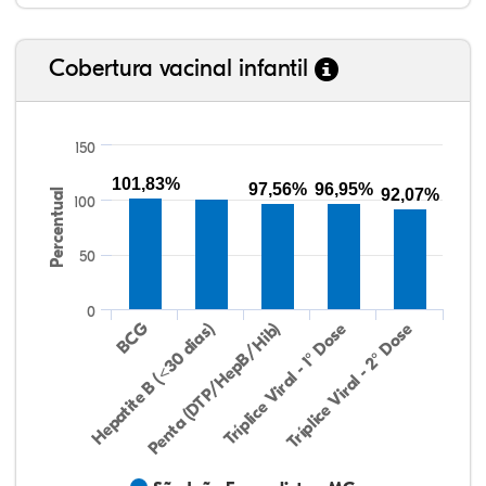
Cobertura vacinal infantil
150
101,83%
97,56%
96,95%
92,07%
Percentual
100
50
0
Hepatite B (<30 dias)
BCG
Penta (DTP/HepB/Hib)
Tríplice Viral - 1° Dose
Tríplice Viral - 2° Dose