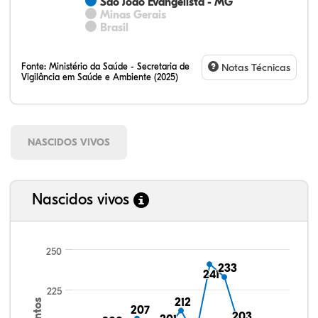
São João Evangelista - MG
Minas Gerais
Brasil
Fonte:
Ministério da Saúde - Secretaria de
Notas Técnicas
Vigilância em Saúde e Ambiente (2025)
NASCIDOS VIVOS
Nascidos vivos
250
233
233
241
241
225
212
212
207
207
203
203