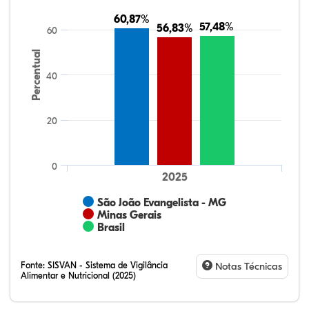
60,87%
60,87%
57,48%
57,48%
56,83%
56,83%
60
Percentual
40
20
0
2025
São João Evangelista - MG
Minas Gerais
Brasil
Fonte:
SISVAN - Sistema de Vigilância
Notas Técnicas
Alimentar e Nutricional (2025)