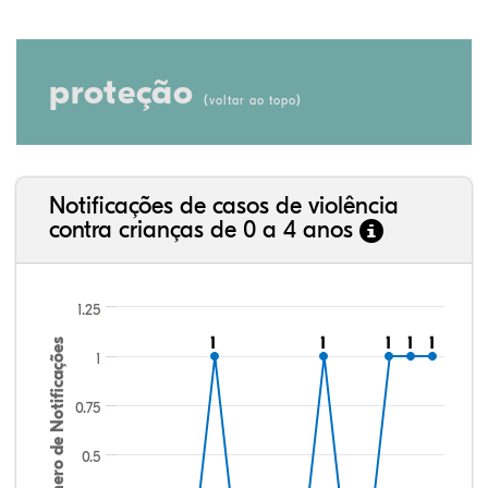
proteção
(
)
voltar ao topo
Notificações de casos de violência
contra crianças de 0 a 4 anos
1.25
1
1
1
1
1
1
1
1
1
1
Número de Notificações
1
0.75
0.5