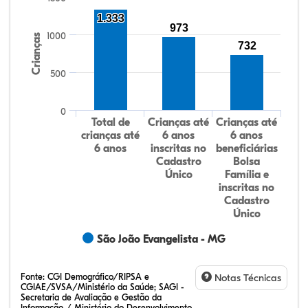
1.333
973
1000
Crianças
732
500
0
Total de
Crianças até
Crianças até
crianças até
6 anos
6 anos
6 anos
inscritas no
beneficiárias
Cadastro
Bolsa
Único
Família e
inscritas no
Cadastro
Único
São João Evangelista - MG
Fonte:
CGI Demográfico/RIPSA e
Notas Técnicas
CGIAE/SVSA/Ministério da Saúde; SAGI -
Secretaria de Avaliação e Gestão da
Informação / Ministério do Desenvolvimento