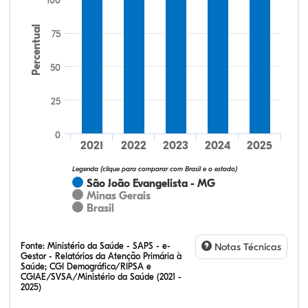
100
Percentual
75
50
25
33,60%
17,60%
0,00%
48,00%
0,80%
0,00%
32,28%
12,07%
0,23%
51,73%
2,94%
0,75%
0
2021
2022
2023
2024
2025
Legenda (clique para comparar com Brasil e o estado)
São João Evangelista - MG
Minas Gerais
Brasil
Fonte:
Ministério da Saúde - SAPS - e-
Notas Técnicas
Gestor - Relatórios da Atenção Primária à
Saúde; CGI Demográfico/RIPSA e
CGIAE/SVSA/Ministério da Saúde (2021 -
2025)