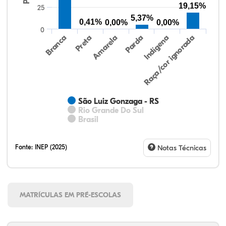
19,15%
25
5,37%
0,41%
0,00%
0,00%
0
Preta
Indígena
Amarela
Raça/cor ignorada
Branca
Parda
São Luiz Gonzaga - RS
Rio Grande Do Sul
Brasil
Fonte:
INEP (2025)
Notas Técnicas
MATRÍCULAS EM PRÉ-ESCOLAS