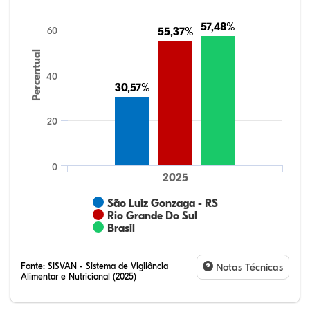
57,48%
57,48%
60
55,37%
55,37%
Percentual
40
30,57%
30,57%
20
0
2025
São Luiz Gonzaga - RS
Rio Grande Do Sul
Brasil
Fonte:
SISVAN - Sistema de Vigilância
Notas Técnicas
Alimentar e Nutricional (2025)