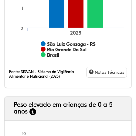
1
0
2025
São Luiz Gonzaga - RS
Rio Grande Do Sul
Brasil
Fonte:
SISVAN - Sistema de Vigilância
Notas Técnicas
Alimentar e Nutricional (2025)
Peso elevado em crianças de 0 a 5
anos
69,77%
8,24%
0,13%
20,14%
1,67%
0,06%
21,99%
7,16%
0,36%
66,18%
2,81%
1,50%
10