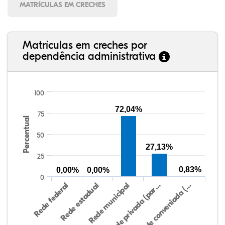
MATRÍCULAS EM CRECHES
Matrículas em creches por
dependência administrativa
100
72,04%
75
Percentual
50
27,13%
25
0,83%
0,00%
0,00%
0
Rede federal
Rede estadual
Rede municipal
Rede privada (par…
Rede conveniada (…