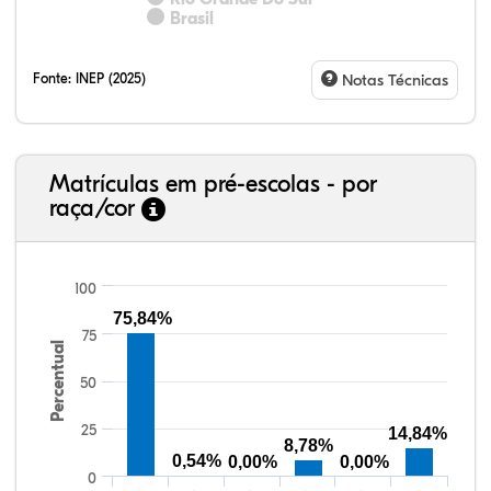
Brasil
Fonte:
INEP (2025)
Notas Técnicas
Matrículas em pré-escolas - por
raça/cor
100
75,84%
75
Percentual
82,41%
4,84%
0,26%
10,47%
1,50%
0,53%
38,40%
3,47%
0,13%
50,15%
2,37%
5,48%
50
25
14,84%
8,78%
0,54%
0,00%
0,00%
0