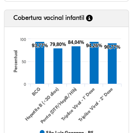
Cobertura vacinal infantil
100
84,04%
79,80%
93,77%
94,26%
90,77%
Percentual
50
0
Hepatite B (<30 dias)
BCG
Penta (DTP/HepB/Hib)
Tríplice Viral - 1° Dose
Tríplice Viral - 2° Dose
São Luiz Gonzaga - RS