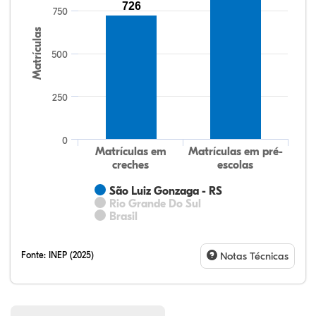
104,22%
103,39%
91,09%
95,21%
84,12%
99,81%
100,00%
88,82%
92,94%
78,33%
726
750
Matrículas
500
250
0
Matrículas em
Matrículas em pré-
creches
escolas
São Luiz Gonzaga - RS
Rio Grande Do Sul
Brasil
Fonte:
INEP (2025)
Notas Técnicas