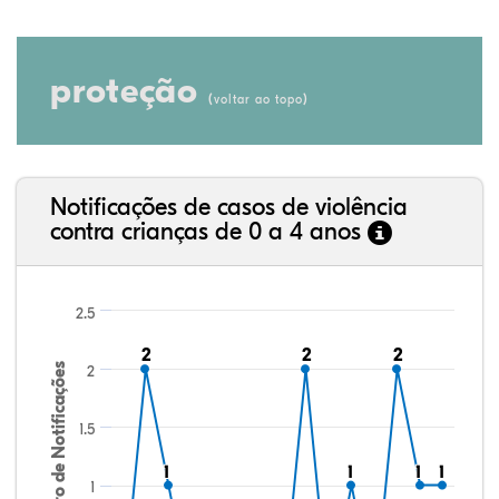
proteção
(
)
voltar ao topo
Notificações de casos de violência
contra crianças de 0 a 4 anos
2.5
2
2
2
2
2
2
Número de Notificações
2
1.5
1
1
1
1
1
1
1
1
1