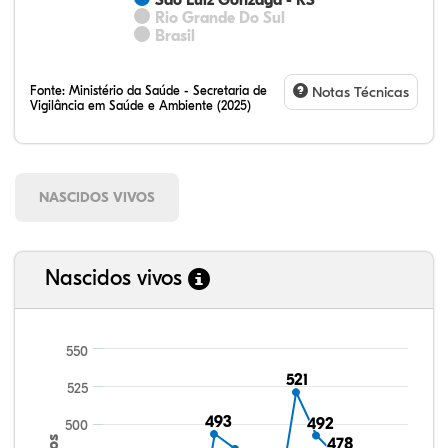
Rio Grande Do Sul
Brasil
Fonte:
Ministério da Saúde - Secretaria de
Notas Técnicas
Vigilância em Saúde e Ambiente (2025)
NASCIDOS VIVOS
Nascidos vivos
550
521
521
525
493
493
492
492
500
478
478