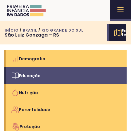
INÍCIO
/
BRASIL
/
RIO GRANDE DO SUL
Expl
São Luiz Gonzaga – RS
terr
Demografia
Educação
Nutrição
Parentalidade
Proteção