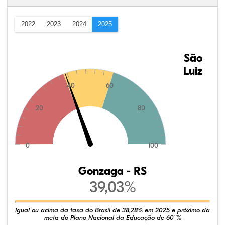
2022
2023
2024
2025
São
Luiz
40
60
20
80
0
100
Gonzaga - RS
39,03%
Igual ou acima da taxa do Brasil de 38,28% em 2025 e próximo da
meta do Plano Nacional da Educação de 60¨%