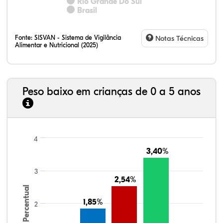
Rio Grande Do Sul
Brasil
Fonte:
SISVAN - Sistema de Vigilância
Notas Técnicas
Alimentar e Nutricional (2025)
Peso baixo em crianças de 0 a 5 anos
4
3,40%
3,40%
3
2,54%
2,54%
Percentual
1,85%
1,85%
2