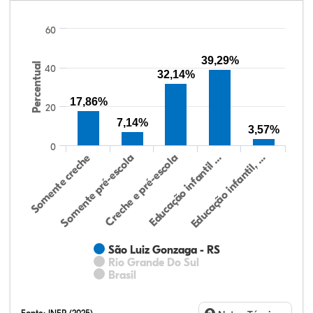
60
39,29%
Percentual
40
32,14%
17,86%
20
7,14%
3,57%
0
Educação infantil, …
Creche e pré-escola
Somente creche
Educação infantil …
Somente pré-escola
São Luiz Gonzaga - RS
Rio Grande Do Sul
Brasil