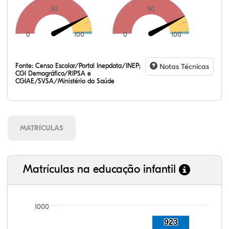
50
50
0
100
0
100
Fonte:
Censo Escolar/Portal Inepdata/INEP;
Notas Técnicas
CGI Demográfico/RIPSA e
CGIAE/SVSA/Ministério da Saúde
MATRÍCULAS
Matrículas na educação infantil
1000
923