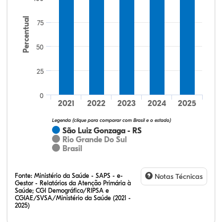
Percentual
75
50
25
64,15%
20,75%
0,00%
13,21%
1,89%
0,00%
32,28%
12,07%
0,23%
51,73%
2,94%
0,75%
0
2021
2022
2023
2024
2025
Legenda (clique para comparar com Brasil e o estado)
São Luiz Gonzaga - RS
Rio Grande Do Sul
Brasil
Fonte:
Ministério da Saúde - SAPS - e-
Notas Técnicas
Gestor - Relatórios da Atenção Primária à
Saúde; CGI Demográfico/RIPSA e
CGIAE/SVSA/Ministério da Saúde (2021 -
2025)