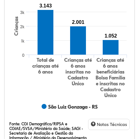
3.143
3k
Crianças
2.001
2k
1.052
1k
0
Total de
Crianças até
Crianças até
crianças até
6 anos
6 anos
6 anos
inscritas no
beneficiárias
Cadastro
Bolsa Família
Único
e inscritas no
Cadastro
Único
São Luiz Gonzaga - RS
Fonte:
CGI Demográfico/RIPSA e
Notas Técnicas
CGIAE/SVSA/Ministério da Saúde; SAGI -
Secretaria de Avaliação e Gestão da
Informação / Ministério do Desenvolvimento