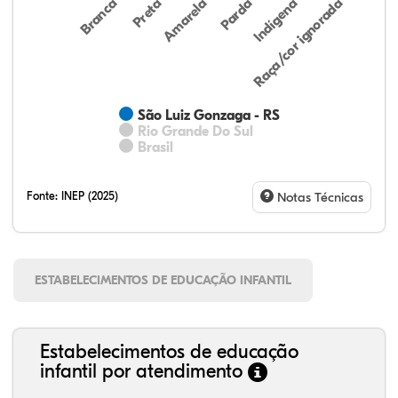
Preta
Indígena
Amarela
Raça/cor ignorada
Branca
Parda
São Luiz Gonzaga - RS
Rio Grande Do Sul
Brasil
Fonte:
INEP (2025)
Notas Técnicas
ESTABELECIMENTOS DE EDUCAÇÃO INFANTIL
Estabelecimentos de educação
infantil por atendimento