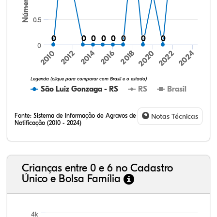
0.5
0
0
0
0
0
0
0
0
0
0
0
0
0
0
0
0
0
2016
2024
2010
2018
2012
2020
2014
2022
Legenda (clique para comparar com Brasil e o estado)
São Luiz Gonzaga - RS
RS
Brasil
Fonte:
Sistema de Informação de Agravos de
Notas Técnicas
Notificação (2010 - 2024)
75,36%
9,00%
0,08%
14,79%
0,71%
0,06%
32,57%
9,24%
0,46%
54,88%
1,27%
1,56%
Crianças entre 0 e 6 no Cadastro
Único e Bolsa Família
4k