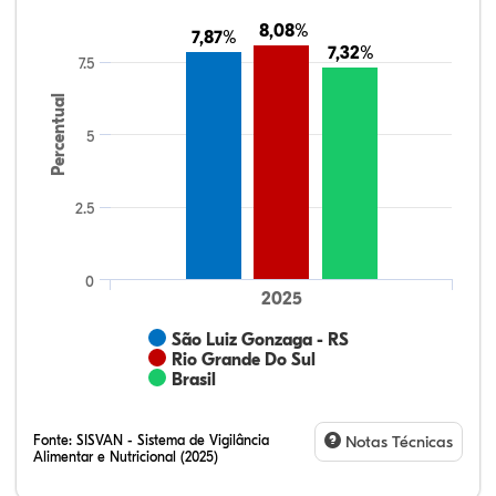
8,08%
8,08%
7,87%
7,87%
7,32%
7,32%
7.5
Percentual
5
2.5
0
2025
São Luiz Gonzaga - RS
Rio Grande Do Sul
Brasil
Fonte:
SISVAN - Sistema de Vigilância
Notas Técnicas
Alimentar e Nutricional (2025)