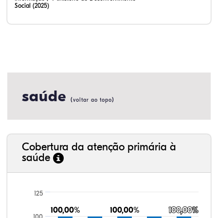
Social (2025)
saúde
(
)
voltar ao topo
Cobertura da atenção primária à
saúde
125
100,00%
100,00%
100,00%
100,00%
100,00%
100,00%
100