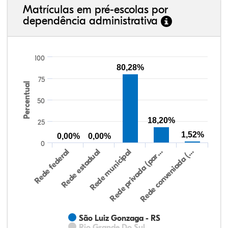
Matrículas em pré-escolas por
dependência administrativa
100
80,28%
75
Percentual
50
18,20%
25
1,52%
0,00%
0,00%
0
Rede federal
Rede estadual
Rede municipal
Rede privada (par…
Rede conveniada (…
São Luiz Gonzaga - RS
Rio Grande Do Sul