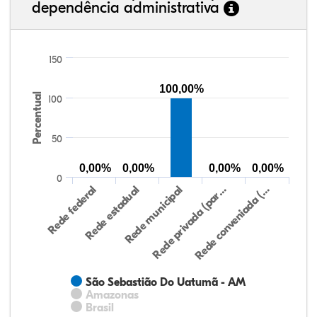
dependência administrativa
150
100,00%
Percentual
100
50
0,00%
0,00%
0,00%
0,00%
0
Rede federal
Rede estadual
Rede municipal
Rede privada (par…
Rede conveniada (…
São Sebastião Do Uatumã - AM
Amazonas
Brasil