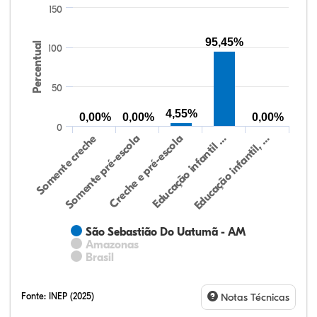
150
95,45%
Percentual
100
50
4,55%
0,00%
0,00%
0,00%
0
Somente creche
Somente pré-escola
Creche e pré-escola
Educação infantil …
Educação infantil, …
São Sebastião Do Uatumã - AM
Amazonas
Brasil
Fonte:
INEP (2025)
Notas Técnicas