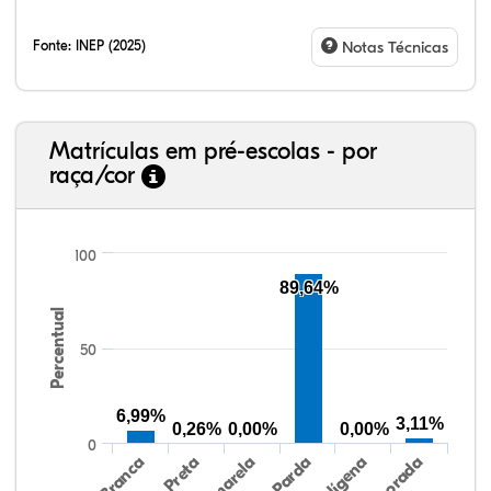
Fonte:
INEP (2025)
Notas Técnicas
Matrículas em pré-escolas - por
raça/cor
100
89,64%
Percentual
11,36%
0,19%
0,09%
61,13%
22,63%
4,60%
38,40%
3,47%
0,13%
50,15%
2,37%
5,48%
50
6,99%
3,11%
0,26%
0,00%
0,00%
0
Preta
Indígena
Amarela
Branca
Parda