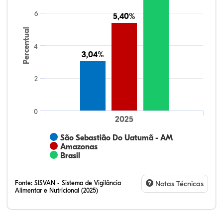
6
5,40%
5,40%
Percentual
4
3,04%
3,04%
2
0
2025
São Sebastião Do Uatumã - AM
Amazonas
Brasil
Fonte:
SISVAN - Sistema de Vigilância
Notas Técnicas
Alimentar e Nutricional (2025)