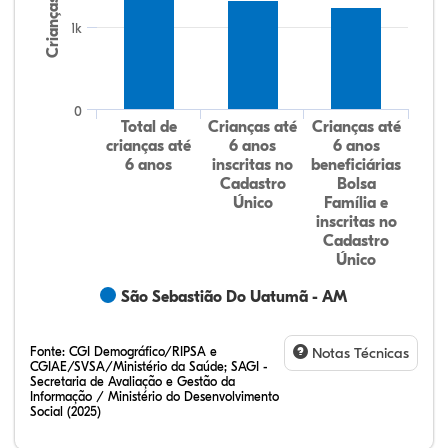
Crianças
1k
0
Total de
Crianças até
Crianças até
crianças até
6 anos
6 anos
6 anos
inscritas no
beneficiárias
Cadastro
Bolsa
Único
Família e
inscritas no
Cadastro
Único
São Sebastião Do Uatumã - AM
Fonte:
CGI Demográfico/RIPSA e
Notas Técnicas
CGIAE/SVSA/Ministério da Saúde; SAGI -
Secretaria de Avaliação e Gestão da
Informação / Ministério do Desenvolvimento
Social (2025)