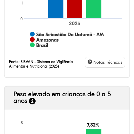
1
0
2025
São Sebastião Do Uatumã - AM
Amazonas
Brasil
Fonte:
SISVAN - Sistema de Vigilância
Notas Técnicas
Alimentar e Nutricional (2025)
Peso elevado em crianças de 0 a 5
anos
3,40%
0,87%
0,11%
76,28%
19,00%
0,34%
21,99%
7,16%
0,36%
66,18%
2,81%
1,50%
8
7,32%
7,32%