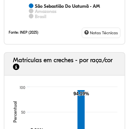
São Sebastião Do Uatumã - AM
Amazonas
Brasil
Fonte:
INEP (2025)
Notas Técnicas
Matrículas em creches - por raça/cor
100
5,45%
1,33%
0,17%
78,06%
14,39%
0,59%
33,06%
7,95%
0,46%
55,81%
1,22%
1,50%
94,19%
Percentual
50