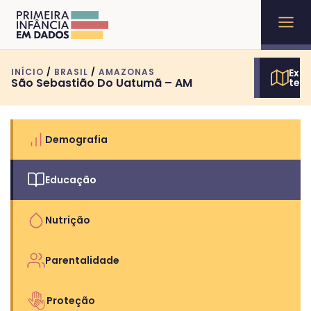
INÍCIO
/
BRASIL
/
AMAZONAS
Expl
São Sebastião Do Uatumã – AM
terr
Demografia
Educação
Nutrição
Parentalidade
Proteção