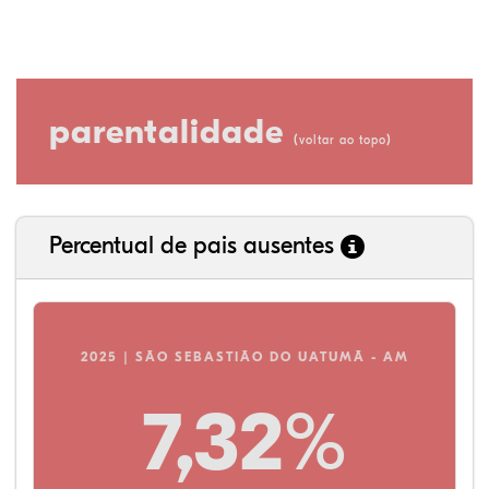
parentalidade
(
)
voltar ao topo
Percentual de pais ausentes
2025 | SÃO SEBASTIÃO DO UATUMÃ - AM
7,32%