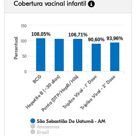
Cobertura vacinal infantil
150
108,05%
106,71%
93,96%
Percentual
90,60%
100
50
0
Hepatite B (<30 dias)
BCG
Penta (DTP/HepB/Hib)
Tríplice Viral - 1° Dose
Tríplice Viral - 2° Dose
São Sebastião Do Uatumã - AM
Amazonas
Brasil