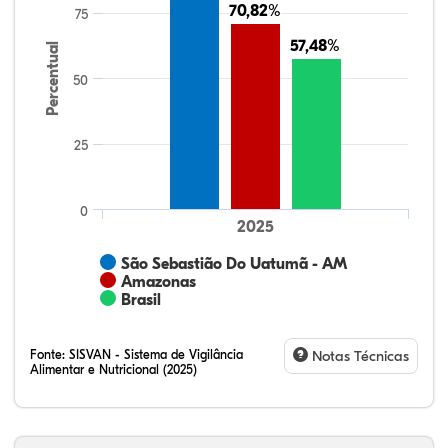
70,82%
70,82%
75
57,48%
57,48%
Percentual
50
25
0
2025
São Sebastião Do Uatumã - AM
Amazonas
Brasil
Fonte:
SISVAN - Sistema de Vigilância
Notas Técnicas
Alimentar e Nutricional (2025)