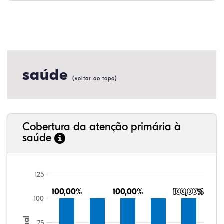
saúde
(
)
voltar ao topo
Cobertura da atenção primária à
saúde
125
100,00%
100,00%
100,00%
100,00%
100,00%
100,00%
100
75