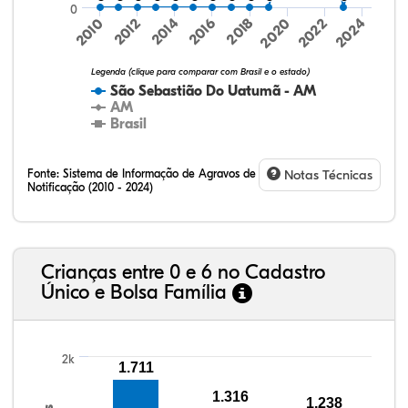
0
2016
2024
2010
2018
2012
2020
2014
2022
Legenda (clique para comparar com Brasil e o estado)
São Sebastião Do Uatumã - AM
AM
Brasil
Fonte:
Sistema de Informação de Agravos de
Notas Técnicas
Notificação (2010 - 2024)
5,94%
1,21%
0,19%
77,53%
14,40%
0,72%
32,57%
9,24%
0,46%
54,88%
1,27%
1,56%
Crianças entre 0 e 6 no Cadastro
Único e Bolsa Família
2k
1.711
1.316
1.238