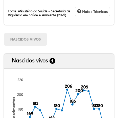
Fonte:
Ministério da Saúde - Secretaria de
Notas Técnicas
Vigilância em Saúde e Ambiente (2025)
NASCIDOS VIVOS
Nascidos vivos
220
206
206
205
205
200
200
200
Nascimentos
186
186
183
183
180
180
180
180
180
180
180
169
169