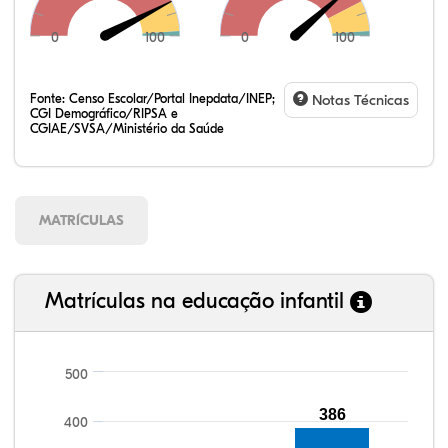
0
100
0
100
Fonte:
Censo Escolar/Portal Inepdata/INEP;
Notas Técnicas
CGI Demográfico/RIPSA e
CGIAE/SVSA/Ministério da Saúde
MATRÍCULAS
Matrículas na educação infantil
500
112,63%
116,05%
86,59%
89,47%
75,75%
99,81%
100,00%
88,82%
92,94%
78,33%
386
400