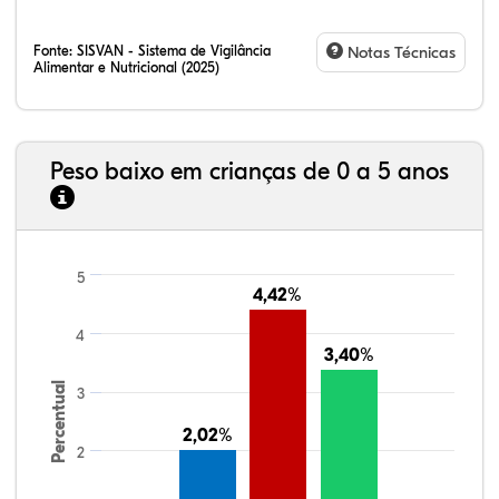
Fonte:
SISVAN - Sistema de Vigilância
Notas Técnicas
Alimentar e Nutricional (2025)
Peso baixo em crianças de 0 a 5 anos
5
4,42%
4,42%
4
3,40%
3,40%
Percentual
3
2,02%
2,02%
2