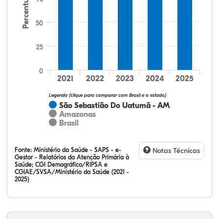
Percentual
50
25
2,44%
2,44%
0,00%
68,29%
26,83%
0,00%
32,28%
12,07%
0,23%
51,73%
2,94%
0,75%
0
2021
2022
2023
2024
2025
Legenda (clique para comparar com Brasil e o estado)
São Sebastião Do Uatumã - AM
Amazonas
Brasil
Fonte:
Ministério da Saúde - SAPS - e-
Notas Técnicas
Gestor - Relatórios da Atenção Primária à
Saúde; CGI Demográfico/RIPSA e
CGIAE/SVSA/Ministério da Saúde (2021 -
2025)