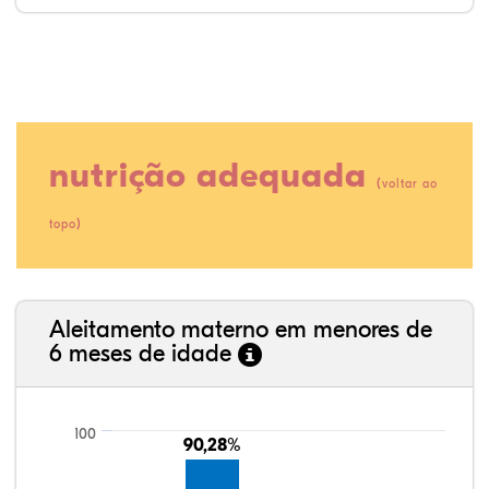
nutrição adequada
(
voltar ao
)
topo
9,70%
0,30%
0,15%
57,88%
27,27%
4,70%
35,89%
3,62%
0,11%
52,11%
2,54%
5,72%
Aleitamento materno em menores de
6 meses de idade
100
90,28%
90,28%