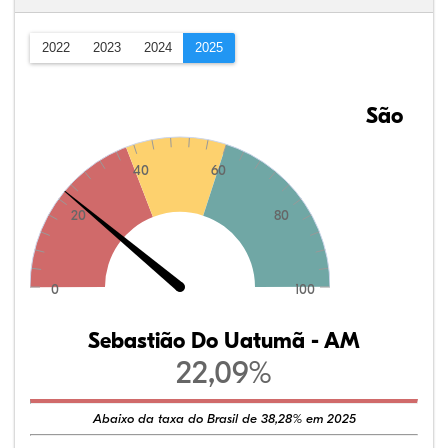
2022
2023
2024
2025
São
40
60
20
80
0
100
Sebastião Do Uatumã - AM
22,09%
Abaixo da taxa do Brasil de 38,28% em 2025