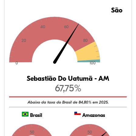
São
40
60
20
80
0
100
Sebastião Do Uatumã - AM
67,75%
Abaixo da taxa do Brasil de 84,80% em 2025.
Brasil
Amazonas
50
50