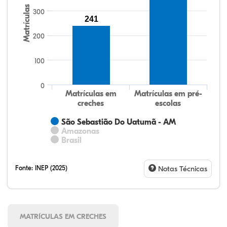
Matrículas
300
241
200
100
0
Matrículas em
Matrículas em pré-
creches
escolas
São Sebastião Do Uatumã - AM
Amazonas
Brasil
Fonte:
INEP (2025)
Notas Técnicas
MATRÍCULAS EM CRECHES