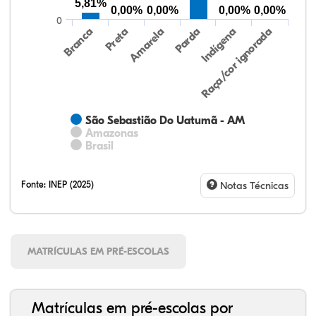
5,81%
0,00%
0,00%
0,00%
0,00%
0
Preta
Indígena
Amarela
Raça/cor ignorada
Branca
Parda
São Sebastião Do Uatumã - AM
Amazonas
Brasil
Fonte:
INEP (2025)
Notas Técnicas
MATRÍCULAS EM PRÉ-ESCOLAS
Matrículas em pré-escolas por