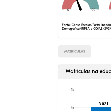
0
100
Fonte:
Censo Escolar/Portal Inepd
Demográfico/RIPSA e CGIAE/SVSA
MATRÍCULAS
Matrículas na educ
4k
3.021
3k