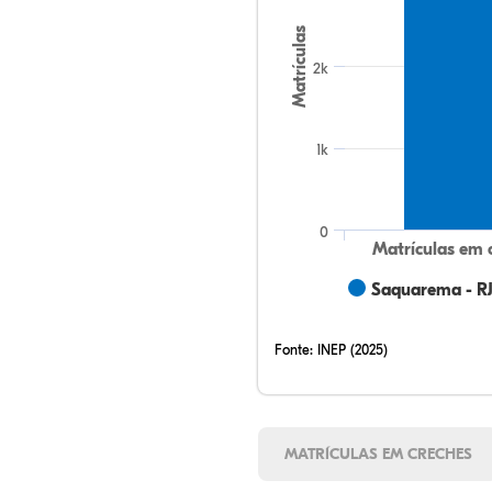
Matrículas
2k
1k
0
Matrículas em 
Saquarema - R
Fonte:
INEP (2025)
MATRÍCULAS EM CRECHES