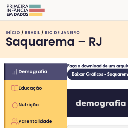
INÍCIO
/
BRASIL
/
RIO DE JANEIRO
Saquarema – RJ
Faça o download de um arqui
Demografia
Baixar Gráficos - Saquarem
Educação
demografia
Nutrição
Parentalidade