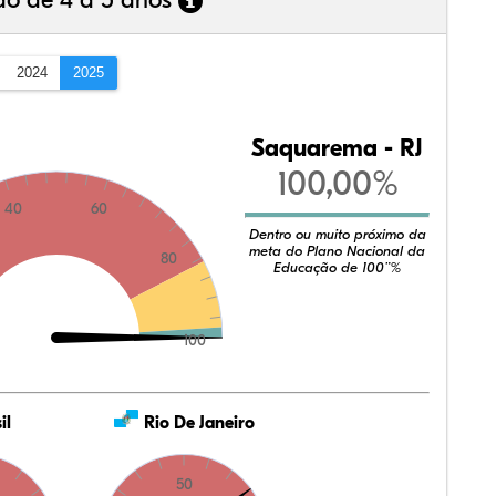
ão de 4 a 5 anos
2024
2025
Saquarema - RJ
100,00%
40
60
Dentro ou muito próximo da
meta do Plano Nacional da
80
Educação de 100¨%
100
il
Rio De Janeiro
50