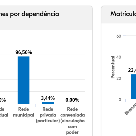
ches por dependência
Matrícul
60
96,56%
40
Percentual
23
20
3,44%
0
00%
0,00%
Branc
de
Rede
Rede
Rede
dual
municipal
privada
conveniada
(particular)
(vinculação
com
poder