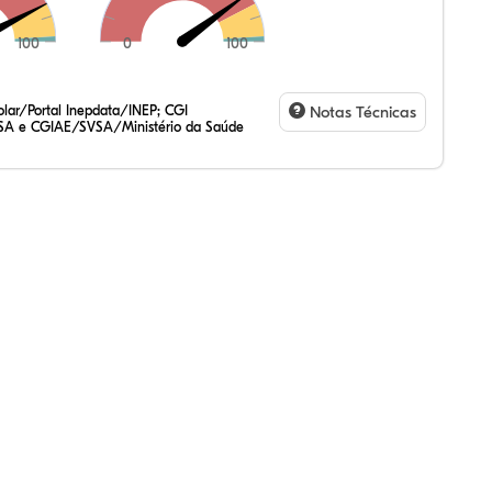
100
0
100
,21%
,10%
42%
,23%
14%
90%
,47%
72%
47%
,20%
83%
31%
lar/Portal Inepdata/INEP; CGI
Notas Técnicas
SA e CGIAE/SVSA/Ministério da Saúde