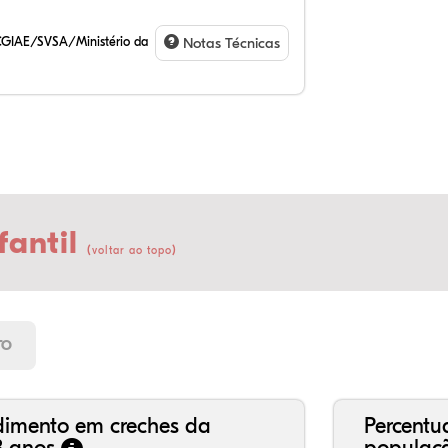
CGIAE/SVSA/Ministério da
Notas Técnicas
fantil
(
)
voltar ao topo
23
18
0,
56
0,
0,
21
7,
0,
66
2,
1,
TO
dimento em creches da
Percentu