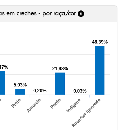
as em creches - por raça/cor
48,39%
,47%
21,98%
5,93%
0,20%
0,03%
Preta
Indígena
a
Parda
Amarela
Raça/cor ignorada