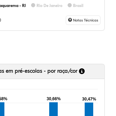
aquarema - RJ
Rio De Janeiro
Brasil
,00%
,00%
00%
,00%
00%
00%
,28%
,07%
23%
,73%
94%
75%
)
Notas Técnicas
as em pré-escolas - por raça/cor
,58%
30,66%
30,47%