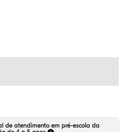
,88%
,44%
36%
,51%
11%
70%
,99%
16%
36%
,18%
81%
50%
al de atendimento em pré-escola da