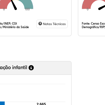
0
100
0
35
16
0,
47
0,
0,
35
7,
0,
54
0,
1,
ata/INEP; CGI
Notas Técnicas
Fonte:
Censo Esco
/Ministério da Saúde
Demográfico/RIP
ação infantil
2.665