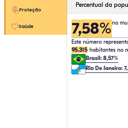
Percentual da popu
Proteção
7,58%
no mun
Saúde
Este número represen
95.315
habitantes no m
Brasil: 8,57%
Rio De Janeiro: 