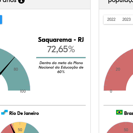
3 anos
populaç
2022
2023
Saquarema - RJ
72,65%
Dentro da meta do Plano
Nacional da Educação de
80
20
60%
100
0
Rio De Janeiro
Bras
50
50