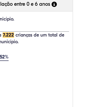
lação entre 0 e 6 anos
icípio.
ta
7.222
crianças de um total de
unicípio.
7,52%