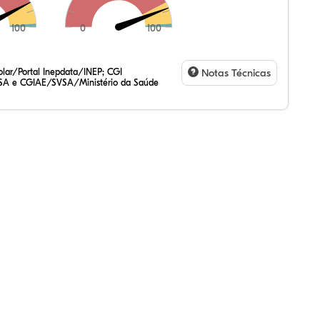
100
0
100
,64%
,67%
59%
,99%
22%
89%
,47%
72%
47%
,20%
83%
31%
lar/Portal Inepdata/INEP; CGI
Notas Técnicas
SA e CGIAE/SVSA/Ministério da Saúde