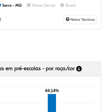
Serro - MG
Minas Gerais
Brasil
60%
60%
0%
00%
0%
0%
28%
07%
3%
73%
4%
5%
)
Notas Técnicas
as em pré-escolas - por raça/cor
64,14%