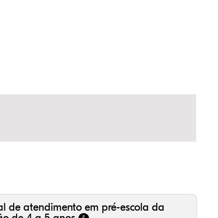
,35%
,01%
51%
,43%
42%
29%
,99%
16%
36%
,18%
81%
50%
al de atendimento em pré-escola da