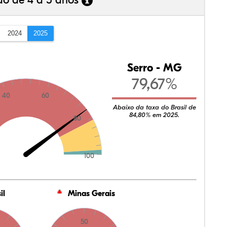
ão de 4 a 5 anos
2024
2025
Serro - MG
79,67%
40
60
Abaixo da taxa do Brasil de
84,80% em 2025.
80
100
il
Minas Gerais
50