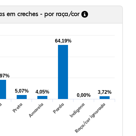
as em creches - por raça/cor
64,19%
,97%
5,07%
4,05%
3,72%
0,00%
Preta
Indígena
ca
Parda
Amarela
Raça/cor ignorada