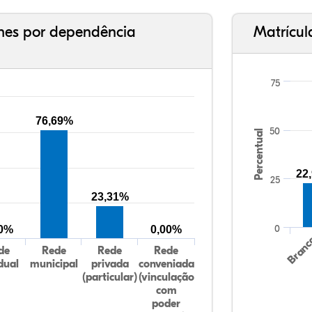
ches por dependência
Matrícul
75
76,69%
50
Percentual
22
25
23,31%
0
00%
0,00%
Bran
de
Rede
Rede
Rede
dual
municipal
privada
conveniada
(particular)
(vinculação
com
poder