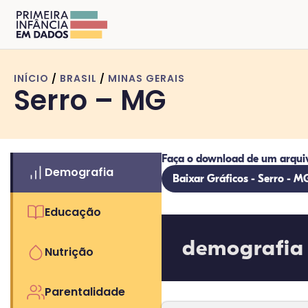
INÍCIO
/
BRASIL
/
MINAS GERAIS
Serro – MG
Faça o download de um arqui
Demografia
Baixar Gráficos - Serro - M
Educação
demografia
Nutrição
Parentalidade