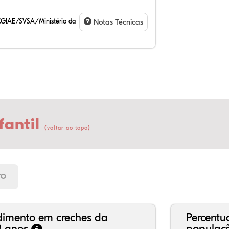
CGIAE/SVSA/Ministério da
Notas Técnicas
fantil
(
)
voltar ao topo
23
11
0,
62
0,
2,
21
7,
0,
66
2,
1,
TO
dimento em creches da
Percentu