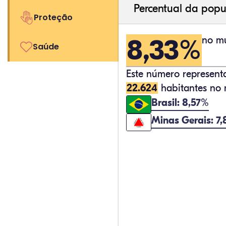
Percentual da popu
Proteção
8,33%
no mu
Saúde
Este número represen
22.624
habitantes no 
Brasil: 8,57%
Minas Gerais: 7