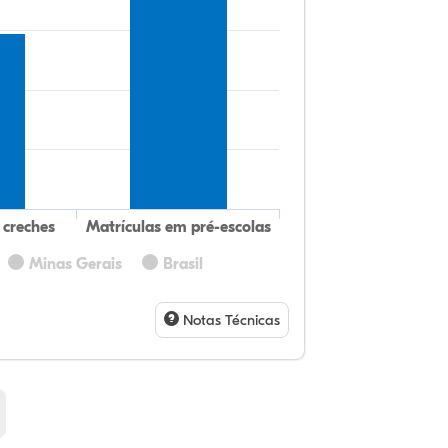
 creches
Matrículas em pré-escolas
Minas Gerais
Brasil
31
12
0,
53
0,
1,
32
9,
0,
54
1,
1,
Notas Técnicas