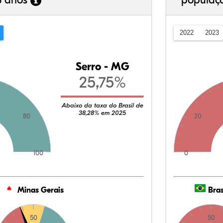
3 anos
populaç
2022
2023
Serro - MG
25,75%
Abaixo da taxa do Brasil de
38,28% em 2025
80
20
100
0
Minas Gerais
Bras
50
50