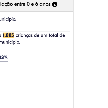
lação entre 0 e 6 anos
nicípio.
ta
1.885
crianças de um total de
município.
,83%