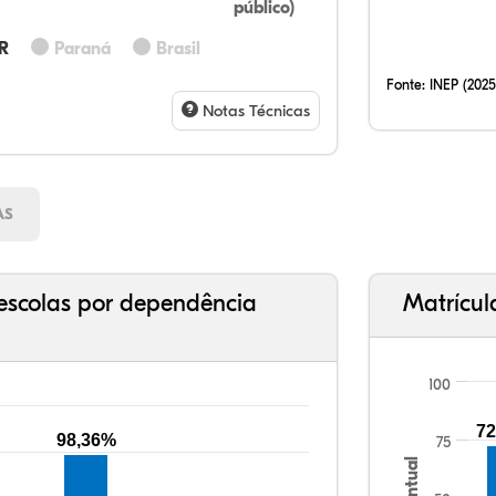
público)
60,
3,6
0,0
31,
3,6
0,0
32,
12,
0,2
51,
2,9
0,7
PR
Paraná
Brasil
Fonte:
INEP (2025
Notas Técnicas
AS
escolas por dependência
Matrícul
100
72
98,36%
75