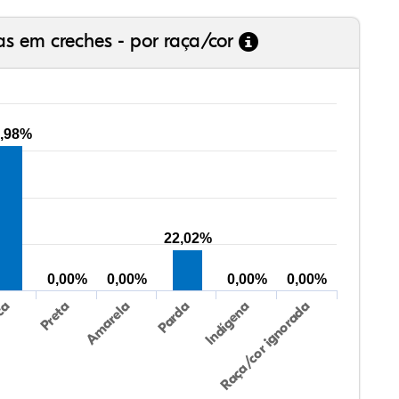
as em creches - por raça/cor
,98%
22,02%
0,00%
0,00%
0,00%
0,00%
Preta
Indígena
Amarela
Raça/cor ignorada
ca
Parda