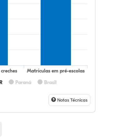
 creches
Matrículas em pré-escolas
PR
Paraná
Brasil
62
4,
0,
31
0,
0,
32
9,
0,
54
1,
1,
Notas Técnicas