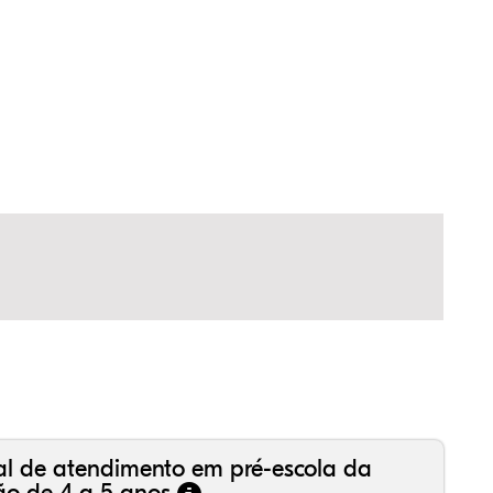
,73%
60%
27%
,06%
95%
38%
,99%
16%
36%
,18%
81%
50%
al de atendimento em pré-escola da