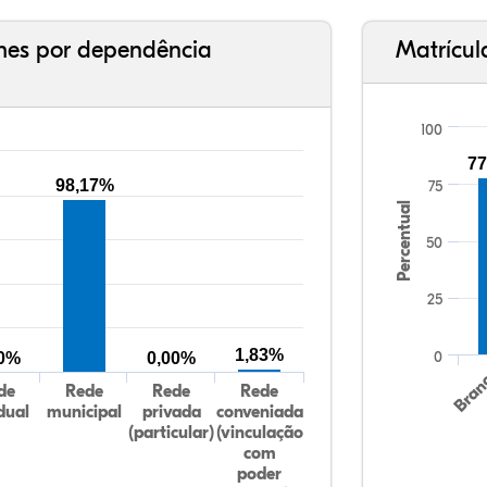
ches por dependência
Matrícul
100
77
98,17%
75
Percentual
50
25
1,83%
0
00%
0,00%
Bran
de
Rede
Rede
Rede
dual
municipal
privada
conveniada
(particular)
(vinculação
com
poder