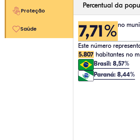
Percentual da popu
Proteção
7,71%
no muni
Saúde
Este número represen
5.807
habitantes no mu
Brasil: 8,57%
Paraná: 8,44%