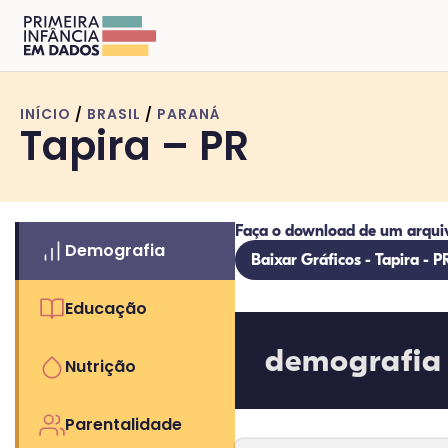
INÍCIO
/
BRASIL
/
PARANÁ
Tapira – PR
Faça o download de um arqui
Demografia
Baixar Gráficos - Tapira - P
Educação
demografia
Nutrição
Parentalidade