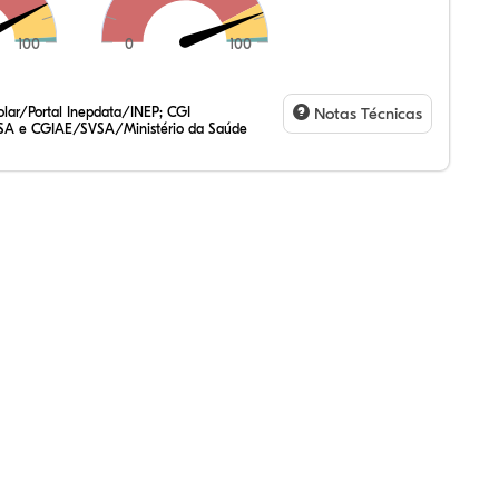
100
0
100
47%
0%
6%
50%
2%
5%
47%
2%
7%
20%
3%
1%
lar/Portal Inepdata/INEP; CGI
Notas Técnicas
SA e CGIAE/SVSA/Ministério da Saúde