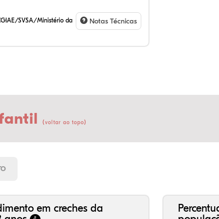
CGIAE/SVSA/Ministério da
Notas Técnicas
fantil
(
)
voltar ao topo
58
2,
0,
36
0,
1,
21
7,
0,
66
2,
1,
TO
dimento em creches da
Percentu