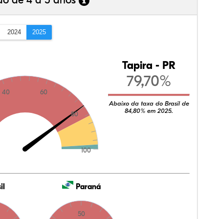
ão de 4 a 5 anos
2024
2025
Tapira - PR
79,70%
40
60
Abaixo da taxa do Brasil de
84,80% em 2025.
80
100
il
Paraná
50