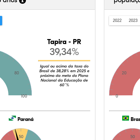
3 anos
populaç
2022
2023
Tapira - PR
39,34%
Igual ou acima da taxa do
Brasil de 38,28% em 2025 e
80
20
próximo da meta do Plano
Nacional da Educação de
60¨%
100
0
Paraná
Bras
50
50