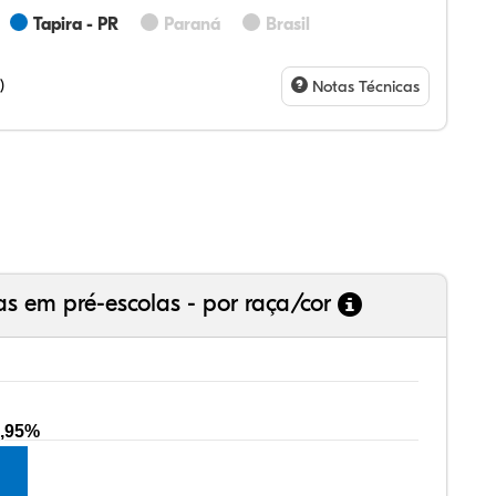
Tapira - PR
Paraná
Brasil
98%
6%
0%
71%
6%
0%
28%
07%
3%
73%
4%
5%
)
Notas Técnicas
as em pré-escolas - por raça/cor
,95%