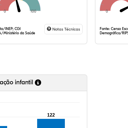
0
100
0
66,
3,3
0,4
28,
0,3
0,9
35,
7,7
0,4
54,
0,8
1,3
ata/INEP; CGI
Notas Técnicas
Fonte:
Censo Esco
/Ministério da Saúde
Demográfico/RIP
ação infantil
122