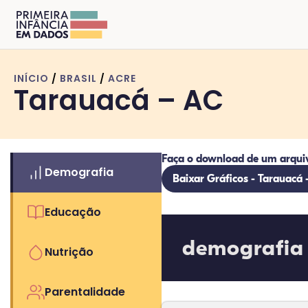
INÍCIO
/
BRASIL
/
ACRE
Tarauacá – AC
Faça o download de um arqui
Demografia
Baixar Gráficos - Tarauacá 
Educação
demografia
Nutrição
Parentalidade