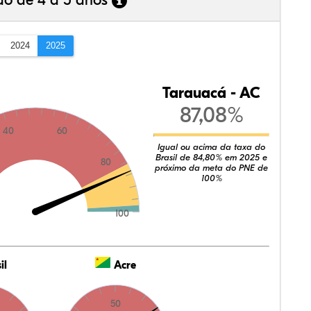
ão de 4 a 5 anos
2024
2025
Tarauacá - AC
87,08%
40
60
Igual ou acima da taxa do
Brasil de 84,80% em 2025 e
80
próximo da meta do PNE de
100%
100
il
Acre
50