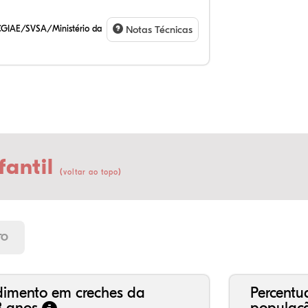
CGIAE/SVSA/Ministério da
Notas Técnicas
fantil
(
)
voltar ao topo
5,
2,
0,
79
11
1,
21
7,
0,
66
2,
1,
TO
dimento em creches da
Percentu