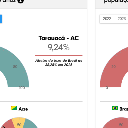
3 anos
populaç
2022
2023
Tarauacá - AC
9,24%
Abaixo da taxa do Brasil de
38,28% em 2025
80
20
100
0
Acre
Bras
50
50