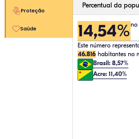
Percentual da popu
Proteção
14,54%
no 
Saúde
Este número represen
46.816
habitantes no m
Brasil: 8,57%
Acre: 11,40%