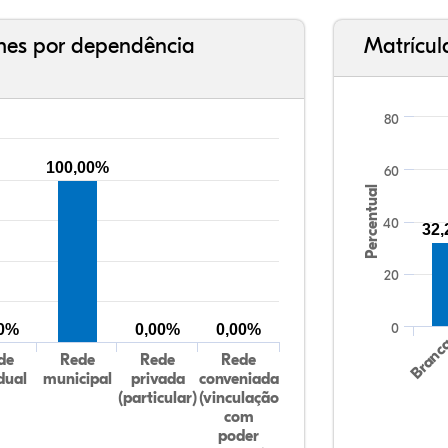
ches por dependência
Matrícul
80
100,00%
60
Percentual
40
32
20
0
00%
0,00%
0,00%
Branc
de
Rede
Rede
Rede
dual
municipal
privada
conveniada
(particular)
(vinculação
com
poder