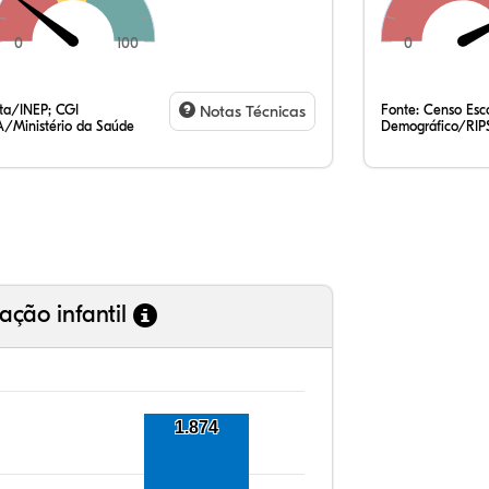
0
100
0
7,
3,
0,
84
2,
1,
35
7,
0,
54
0,
1,
ata/INEP; CGI
Notas Técnicas
Fonte:
Censo Esco
/Ministério da Saúde
Demográfico/RIP
ação infantil
1.874