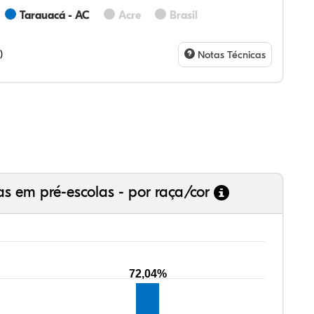
Tarauacá - AC
Acre
Brasil
,29%
00%
00%
,43%
,29%
00%
,28%
,07%
23%
,73%
94%
75%
)
Notas Técnicas
as em pré-escolas - por raça/cor
72,04%