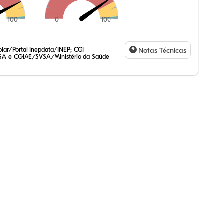
100
0
100
92%
25%
93%
,05%
26%
59%
,47%
72%
47%
,20%
83%
31%
lar/Portal Inepdata/INEP; CGI
Notas Técnicas
SA e CGIAE/SVSA/Ministério da Saúde