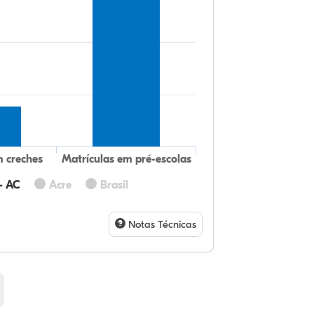
m creches
Matrículas em pré-escolas
- AC
Acre
Brasil
6,
3,
0,
77
9,
2,
32
9,
0,
54
1,
1,
Notas Técnicas