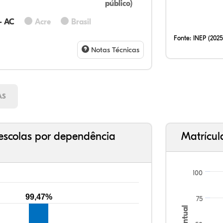
público)
14
0,
0,
71
14
0,
32
12
0,
51
2,
0,
- AC
Acre
Brasil
Fonte:
INEP (2025
Notas Técnicas
AS
escolas por dependência
Matrícul
100
99,47%
75