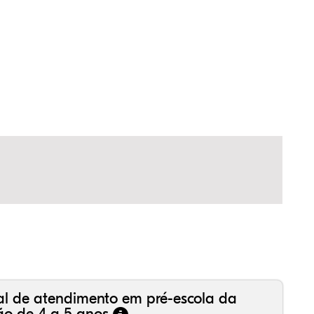
25%
08%
72%
,37%
,41%
17%
,99%
16%
36%
,18%
81%
50%
al de atendimento em pré-escola da