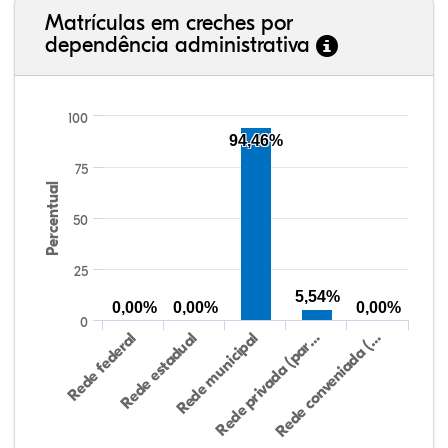
Matrículas em creches por
dependência administrativa
100
94,46%
75
Percentual
50
25
5,54%
0,00%
0,00%
0,00%
0
Rede federal
Rede estadual
Rede municipal
Rede privada (par…
Rede conveniada (…