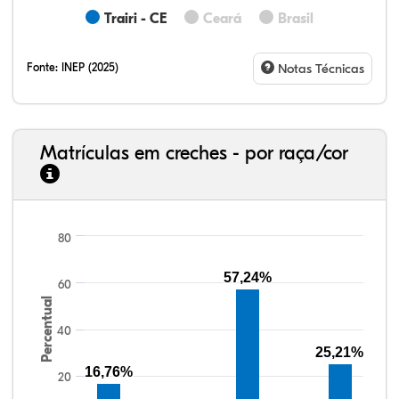
Trairi - CE
Ceará
Brasil
Fonte:
INEP (2025)
Notas Técnicas
Matrículas em creches - por raça/cor
80
10,68%
2,32%
0,28%
77,25%
0,32%
9,15%
33,06%
7,95%
0,46%
55,81%
1,22%
1,50%
57,24%
60
Percentual
40
25,21%
16,76%
20