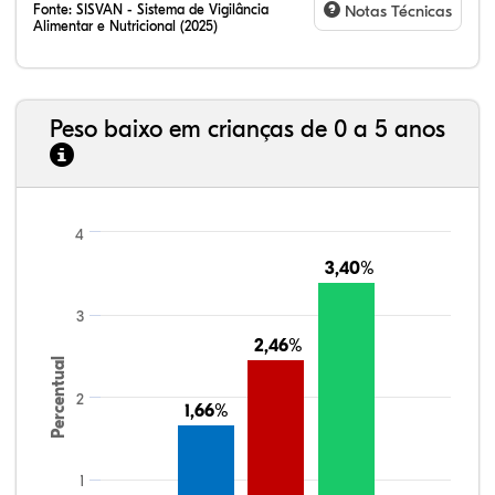
Fonte:
SISVAN - Sistema de Vigilância
Notas Técnicas
Alimentar e Nutricional (2025)
Peso baixo em crianças de 0 a 5 anos
4
3,40%
3,40%
3
2,46%
2,46%
Percentual
2
1,66%
1,66%
1