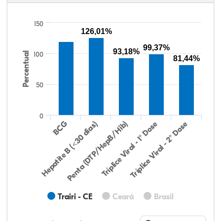
150
126,01%
99,37%
93,18%
Percentual
100
81,44%
50
0
Hepatite B (<30 dias)
BCG
Penta (DTP/HepB/Hib)
Tríplice Viral - 1° Dose
Tríplice Viral - 2° Dose
Trairi - CE
Ceará
Brasil