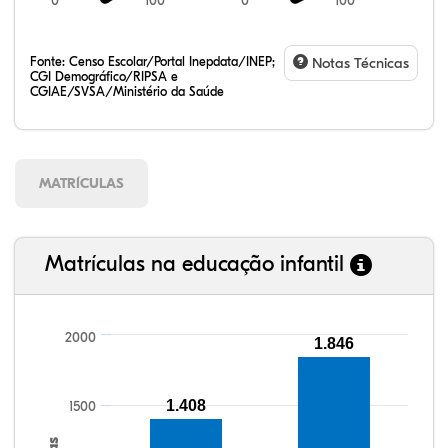
0
100
0
100
Fonte:
Censo Escolar/Portal Inepdata/INEP;
Notas Técnicas
CGI Demográfico/RIPSA e
CGIAE/SVSA/Ministério da Saúde
MATRÍCULAS
Matrículas na educação infantil
2000
1.846
110,10%
112,10%
93,30%
92,46%
80,94%
99,81%
100,00%
88,82%
92,94%
78,33%
1.408
1500