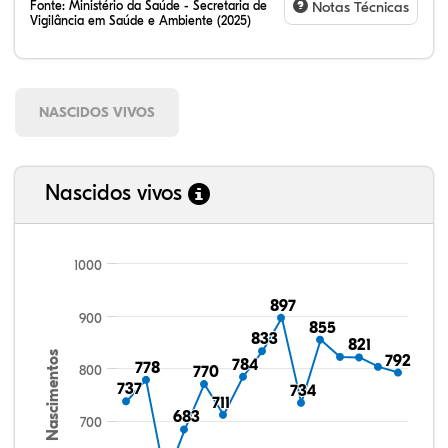
Fonte:
Ministério da Saúde - Secretaria de
Notas Técnicas
Vigilância em Saúde e Ambiente (2025)
NASCIDOS VIVOS
Nascidos vivos
1000
897
897
900
855
855
833
833
821
821
Nascimentos
792
792
784
784
778
778
800
770
770
737
737
734
734
711
711
683
683
700