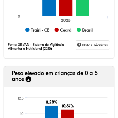
0
2025
Trairi - CE
Ceará
Brasil
Fonte:
SISVAN - Sistema de Vigilância
Notas Técnicas
Alimentar e Nutricional (2025)
Peso elevado em crianças de 0 a 5
anos
7,96%
1,98%
0,28%
83,68%
0,47%
5,64%
21,99%
7,16%
0,36%
66,18%
2,81%
1,50%
12.5
11,28%
11,28%
10,67%
10,67%
10