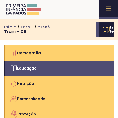
INÍCIO
/
BRASIL
/
CEARÁ
Expl
Trairi – CE
terr
Demografia
Educação
Nutrição
Parentalidade
Proteção