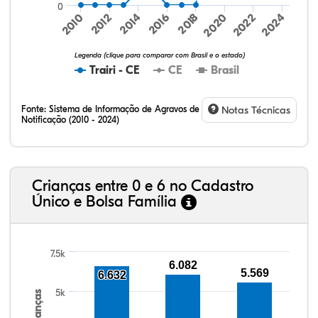
0
2014
2016
2018
2020
2022
2024
2010
2012
Legenda (clique para comparar com Brasil e o estado)
Trairi - CE
CE
Brasil
Fonte:
Sistema de Informação de Agravos de
Notas Técnicas
Notificação (2010 - 2024)
10,68%
2,65%
0,33%
74,03%
0,39%
11,93%
32,57%
9,24%
0,46%
54,88%
1,27%
1,56%
Crianças entre 0 e 6 no Cadastro
Único e Bolsa Família
7.5k
6.082
5.569
6.632
5k
Crianças