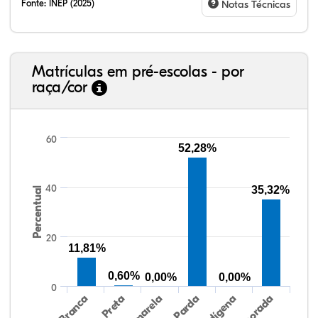
Fonte:
INEP (2025)
Notas Técnicas
Matrículas em pré-escolas - por
raça/cor
60
52,28%
19,49%
1,36%
0,00%
70,59%
0,00%
8,56%
38,40%
3,47%
0,13%
50,15%
2,37%
5,48%
40
35,32%
Percentual
20
11,81%
0,60%
0,00%
0,00%
0
Preta
Indígena
Branca
Parda
Amarela