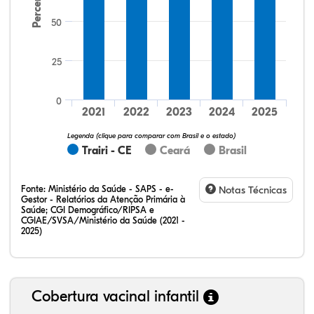
Percentual
50
25
9,26%
9,26%
0,00%
79,63%
0,00%
1,85%
32,28%
12,07%
0,23%
51,73%
2,94%
0,75%
0
2021
2022
2023
2024
2025
Legenda (clique para comparar com Brasil e o estado)
Trairi - CE
Ceará
Brasil
Fonte:
Ministério da Saúde - SAPS - e-
Notas Técnicas
Gestor - Relatórios da Atenção Primária à
Saúde; CGI Demográfico/RIPSA e
CGIAE/SVSA/Ministério da Saúde (2021 -
2025)
Cobertura vacinal infantil