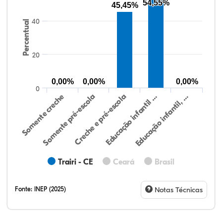
54,55%
45,45%
40
Percentual
20
0,00%
0,00%
0,00%
0
Educação infantil, …
Creche e pré-escola
Somente creche
Educação infantil …
Somente pré-escola
Trairi - CE
Ceará
Brasil
Fonte:
INEP (2025)
Notas Técnicas