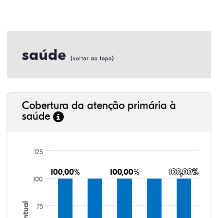
saúde
(
)
voltar ao topo
Cobertura da atenção primária à
saúde
125
100,00%
100,00%
100,00%
100,00%
100,00%
100,00%
100
75