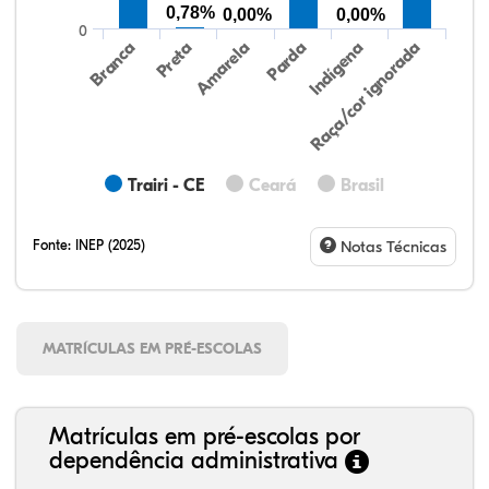
0,78%
0,00%
0,00%
0
Preta
Indígena
Branca
Parda
Amarela
Raça/cor ignorada
Trairi - CE
Ceará
Brasil
Fonte:
INEP (2025)
Notas Técnicas
MATRÍCULAS EM PRÉ-ESCOLAS
Matrículas em pré-escolas por
dependência administrativa