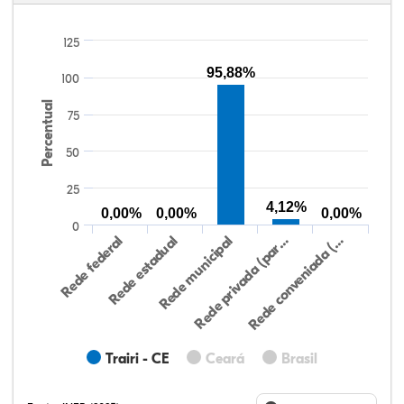
125
95,88%
100
Percentual
75
50
25
4,12%
0,00%
0,00%
0,00%
0
Rede federal
Rede estadual
Rede municipal
Rede privada (par…
Rede conveniada (…
Trairi - CE
Ceará
Brasil