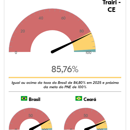
Trairi -
CE
40
60
20
80
0
100
85,76%
Igual ou acima da taxa do Brasil de 84,80% em 2025 e próximo
da meta do PNE de 100%
Brasil
Ceará
50
50