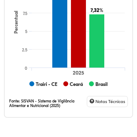
7,32%
7,32%
Percentual
7.5
5
2.5
0
2025
Trairi - CE
Ceará
Brasil
Fonte:
SISVAN - Sistema de Vigilância
Notas Técnicas
Alimentar e Nutricional (2025)