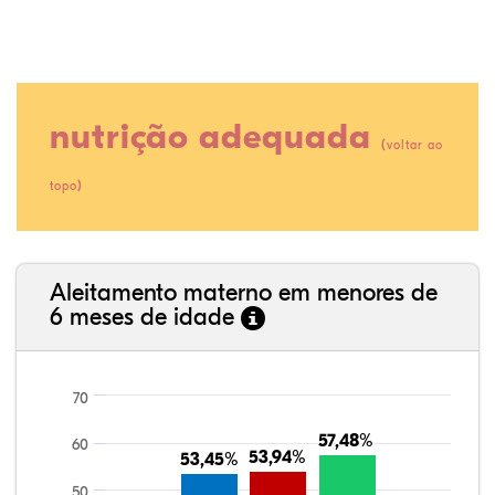
nutrição adequada
(
voltar ao
)
topo
17,65%
1,21%
0,00%
71,43%
0,00%
9,70%
35,89%
3,62%
0,11%
52,11%
2,54%
5,72%
Aleitamento materno em menores de
6 meses de idade
70
57,48%
57,48%
60
53,94%
53,94%
53,45%
53,45%
50