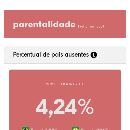
parentalidade
(
)
voltar ao topo
Percentual de pais ausentes
2025 | TRAIRI - CE
4,24%