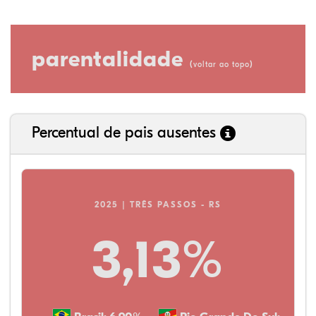
parentalidade
(
)
voltar ao topo
Percentual de pais ausentes
2025 | TRÊS PASSOS - RS
3,13%