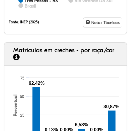
Três Passos - RS
Rio Grande Do Sul
Brasil
Fonte:
INEP (2025)
Notas Técnicas
Matrículas em creches - por raça/cor
75
62,42%
77,34%
7,88%
0,13%
13,87%
0,71%
0,08%
33,06%
7,95%
0,46%
55,81%
1,22%
1,50%
50
Percentual
30,87%
25
6,58%
0,13%
0,00%
0,00%