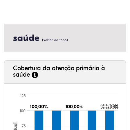
saúde
(
)
voltar ao topo
Cobertura da atenção primária à
saúde
125
100,00%
100,00%
100,00%
100,00%
100,00%
100,00%
100
75