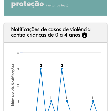
proteção
(
)
voltar ao topo
Notificações de casos de violência
contra crianças de 0 a 4 anos
4
3
3
3
3
Número de Notificações
3
2
1
1
1
1
1
1
1