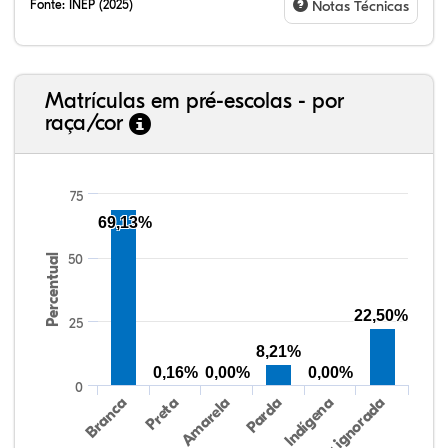
Fonte:
INEP (2025)
Notas Técnicas
Matrículas em pré-escolas - por
raça/cor
75
69,13%
50
Percentual
82,41%
4,84%
0,26%
10,47%
1,50%
0,53%
38,40%
3,47%
0,13%
50,15%
2,37%
5,48%
22,50%
25
8,21%
0,16%
0,00%
0,00%
0
Preta
Indígena
Branca
Parda
Amarela
Raça/cor ignorada