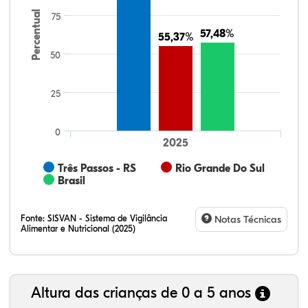
Percentual
75
57,48%
57,48%
55,37%
55,37%
50
25
0
2025
Três Passos - RS
Rio Grande Do Sul
Brasil
Fonte:
SISVAN - Sistema de Vigilância
Notas Técnicas
Alimentar e Nutricional (2025)
Altura das crianças de 0 a 5 anos