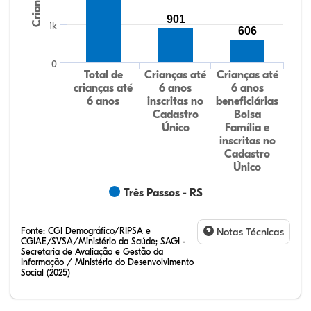
Crianças
901
1k
606
0
Total de
Crianças até
Crianças até
crianças até
6 anos
6 anos
6 anos
inscritas no
beneficiárias
Cadastro
Bolsa
Único
Família e
inscritas no
Cadastro
Único
Três Passos - RS
Fonte:
CGI Demográfico/RIPSA e
Notas Técnicas
CGIAE/SVSA/Ministério da Saúde; SAGI -
Secretaria de Avaliação e Gestão da
Informação / Ministério do Desenvolvimento
Social (2025)