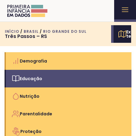
INÍCIO
/
BRASIL
/
RIO GRANDE DO SUL
Expl
Três Passos – RS
terr
Demografia
Educação
Nutrição
Parentalidade
Proteção