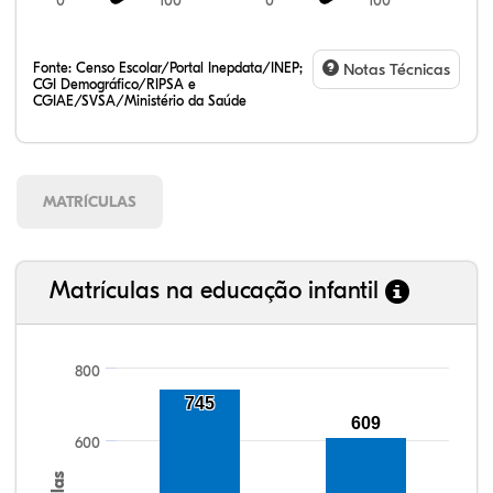
0
100
0
100
Fonte:
Censo Escolar/Portal Inepdata/INEP;
Notas Técnicas
CGI Demográfico/RIPSA e
CGIAE/SVSA/Ministério da Saúde
MATRÍCULAS
Matrículas na educação infantil
800
745
104,22%
103,39%
91,09%
95,21%
84,12%
99,81%
100,00%
88,82%
92,94%
78,33%
609
600