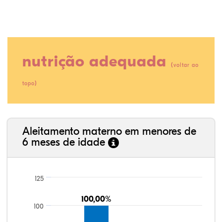
nutrição adequada
(
voltar ao
)
topo
80,84%
5,84%
0,27%
10,87%
1,49%
0,68%
35,89%
3,62%
0,11%
52,11%
2,54%
5,72%
Aleitamento materno em menores de
6 meses de idade
125
100,00%
100,00%
100