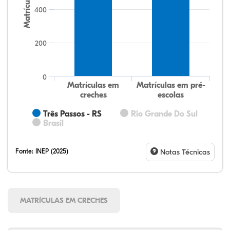
Matrículas
400
200
0
Matrículas em
Matrículas em pré-
creches
escolas
Três Passos - RS
Rio Grande Do Sul
Brasil
Fonte:
INEP (2025)
Notas Técnicas
MATRÍCULAS EM CRECHES