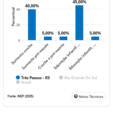
45,00%
40,00%
Percentual
40
20
5,00%
5,00%
5,00%
0
Educação infantil, …
Creche e pré-escola
Somente creche
Educação infantil …
Somente pré-escola
Três Passos - RS
Rio Grande Do Sul
Brasil
Fonte:
INEP (2025)
Notas Técnicas