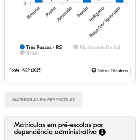
0
Preta
Indígena
Branca
Parda
Amarela
Raça/cor ignorada
Três Passos - RS
Rio Grande Do Sul
Brasil
Fonte:
INEP (2025)
Notas Técnicas
MATRÍCULAS EM PRÉ-ESCOLAS
Matrículas em pré-escolas por
dependência administrativa