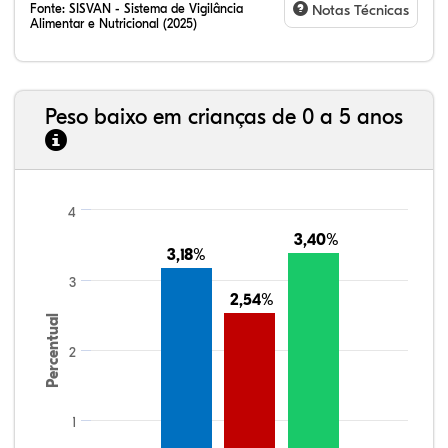
Fonte:
SISVAN - Sistema de Vigilância
Notas Técnicas
Alimentar e Nutricional (2025)
Peso baixo em crianças de 0 a 5 anos
4
3,40%
3,40%
3,18%
3,18%
3
2,54%
2,54%
Percentual
2
1