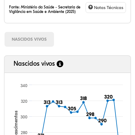
Fonte:
Ministério da Saúde - Secretaria de
Notas Técnicas
Vigilância em Saúde e Ambiente (2025)
NASCIDOS VIVOS
Nascidos vivos
340
320
320
318
318
320
313
313
313
313
305
305
Nascimentos
298
298
300
290
290
280