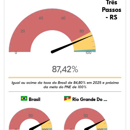
Três
Passos
- RS
40
60
20
80
0
100
87,42%
Igual ou acima da taxa do Brasil de 84,80% em 2025 e próximo
da meta do PNE de 100%
Brasil
Rio Grande Do Sul
50
50