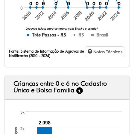
0
0
0
0
0
0
0
0
0
0
0
0
0
0
0
0
0
0
0
0
0
2024
2010
2012
2014
2016
2018
2020
2022
Legenda (clique para comparar com Brasil e o estado)
Três Passos - RS
RS
Brasil
Fonte:
Sistema de Informação de Agravos de
Notas Técnicas
Notificação (2010 - 2024)
75,36%
9,00%
0,08%
14,79%
0,71%
0,06%
32,57%
9,24%
0,46%
54,88%
1,27%
1,56%
Crianças entre 0 e 6 no Cadastro
Único e Bolsa Família
3k
2.098
2k