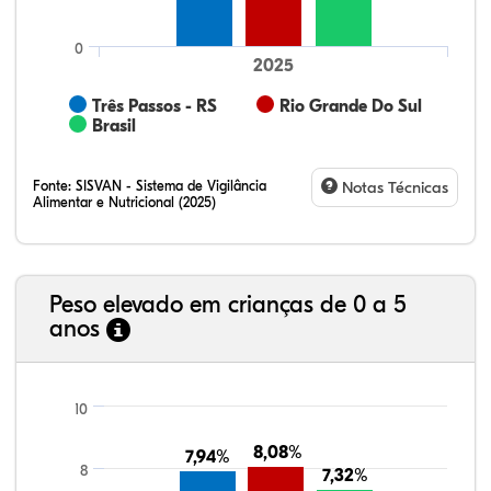
0
2025
Três Passos - RS
Rio Grande Do Sul
Brasil
Fonte:
SISVAN - Sistema de Vigilância
Notas Técnicas
Alimentar e Nutricional (2025)
Peso elevado em crianças de 0 a 5
anos
69,77%
8,24%
0,13%
20,14%
1,67%
0,06%
21,99%
7,16%
0,36%
66,18%
2,81%
1,50%
10
8,08%
8,08%
7,94%
7,94%
8
7,32%
7,32%