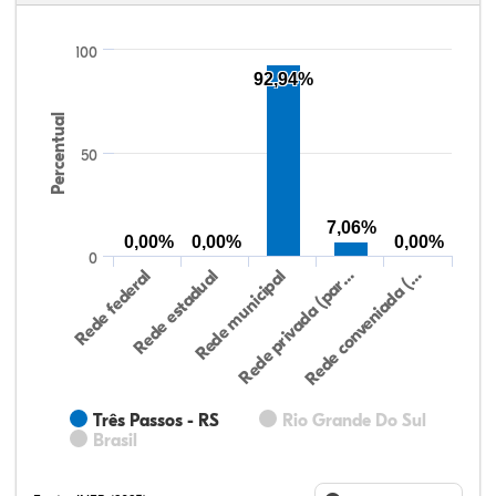
100
92,94%
Percentual
50
7,06%
0,00%
0,00%
0,00%
0
Rede federal
Rede estadual
Rede municipal
Rede privada (par…
Rede conveniada (…
Três Passos - RS
Rio Grande Do Sul
Brasil