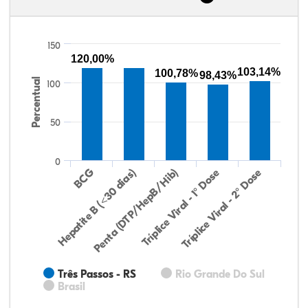
150
120,00%
103,14%
100,78%
98,43%
Percentual
100
50
0
Hepatite B (<30 dias)
BCG
Penta (DTP/HepB/Hib)
Tríplice Viral - 1° Dose
Tríplice Viral - 2° Dose
Três Passos - RS
Rio Grande Do Sul
Brasil