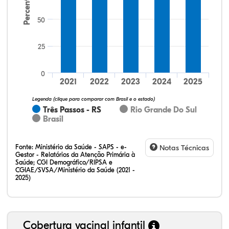
Percentual
50
25
64,15%
20,75%
0,00%
13,21%
1,89%
0,00%
32,28%
12,07%
0,23%
51,73%
2,94%
0,75%
0
2021
2022
2023
2024
2025
Legenda (clique para comparar com Brasil e o estado)
Três Passos - RS
Rio Grande Do Sul
Brasil
Fonte:
Ministério da Saúde - SAPS - e-
Notas Técnicas
Gestor - Relatórios da Atenção Primária à
Saúde; CGI Demográfico/RIPSA e
CGIAE/SVSA/Ministério da Saúde (2021 -
2025)
Cobertura vacinal infantil