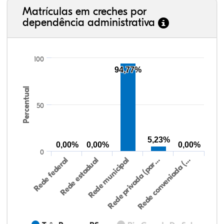
Matrículas em creches por
dependência administrativa
100
94,77%
Percentual
50
5,23%
0,00%
0,00%
0,00%
0
Rede federal
Rede estadual
Rede municipal
Rede privada (par…
Rede conveniada (…