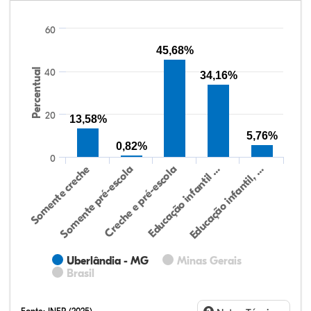
60
45,68%
Percentual
40
34,16%
20
13,58%
5,76%
0,82%
0
Educação infantil, …
Creche e pré-escola
Somente creche
Educação infantil …
Somente pré-escola
Uberlândia - MG
Minas Gerais
Brasil