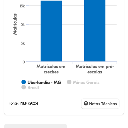
15k
Matrículas
10k
5k
0
Matrículas em
Matrículas em pré-
creches
escolas
Uberlândia - MG
Minas Gerais
Brasil
Fonte:
INEP (2025)
Notas Técnicas