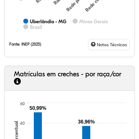
Uberlândia - MG
Minas Gerais
Brasil
Fonte:
INEP (2025)
Notas Técnicas
Matrículas em creches - por raça/cor
60
50,99%
32,57%
11,01%
0,59%
53,62%
0,23%
1,98%
33,06%
7,95%
0,46%
55,81%
1,22%
1,50%
36,96%
40
Percentual