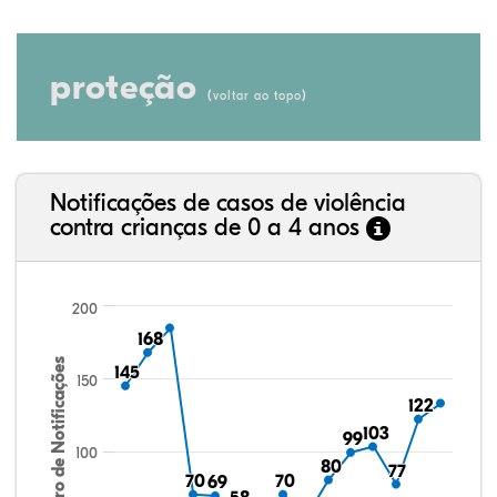
proteção
(
)
voltar ao topo
Notificações de casos de violência
contra crianças de 0 a 4 anos
200
168
168
Número de Notificações
145
145
150
122
122
103
103
99
99
100
80
80
77
77
70
70
70
70
69
69