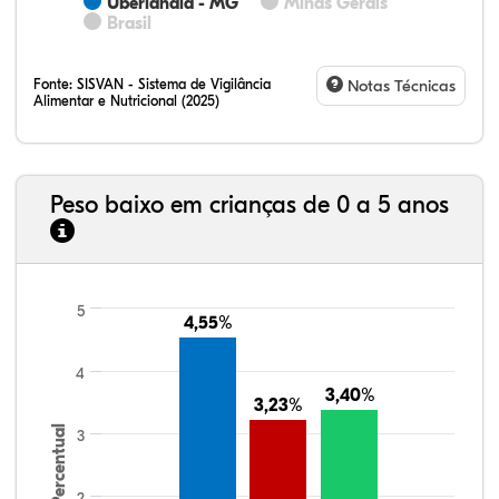
Uberlândia - MG
Minas Gerais
Brasil
Fonte:
SISVAN - Sistema de Vigilância
Notas Técnicas
Alimentar e Nutricional (2025)
Peso baixo em crianças de 0 a 5 anos
5
4,55%
4,55%
4
3,40%
3,40%
3,23%
3,23%
Percentual
3
2