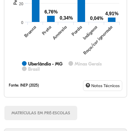
20
6,76%
4,91%
0,34%
0,04%
0
Preta
Indígena
Branca
Parda
Amarela
Raça/cor ignorada
Uberlândia - MG
Minas Gerais
Brasil
Fonte:
INEP (2025)
Notas Técnicas
MATRÍCULAS EM PRÉ-ESCOLAS