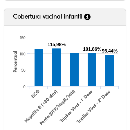
Cobertura vacinal infantil
150
115,98%
101,86%
96,44%
Percentual
100
50
0
Hepatite B (<30 dias)
BCG
Penta (DTP/HepB/Hib)
Tríplice Viral - 1° Dose
Tríplice Viral - 2° Dose