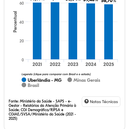
58,70%
58,70%
60
Percentual
40
20
33,60%
17,60%
0,00%
48,00%
0,80%
0,00%
32,28%
12,07%
0,23%
51,73%
2,94%
0,75%
0
2021
2022
2023
2024
2025
Legenda (clique para comparar com Brasil e o estado)
Uberlândia - MG
Minas Gerais
Brasil
Fonte:
Ministério da Saúde - SAPS - e-
Notas Técnicas
Gestor - Relatórios da Atenção Primária à
Saúde; CGI Demográfico/RIPSA e
CGIAE/SVSA/Ministério da Saúde (2021 -
2025)