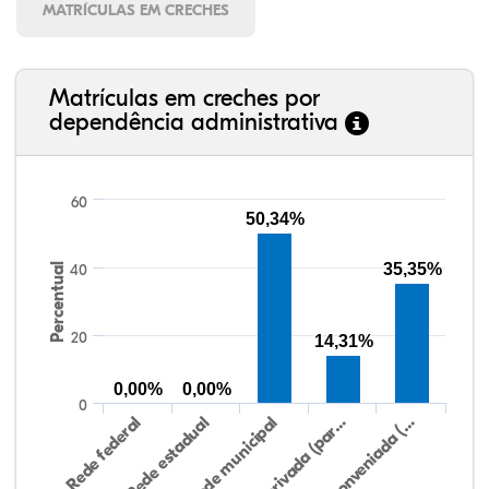
MATRÍCULAS EM CRECHES
Matrículas em creches por
dependência administrativa
60
50,34%
35,35%
Percentual
40
20
14,31%
0,00%
0,00%
0
Rede conveniada (…
Rede municipal
Rede federal
Rede privada (par…
Rede estadual