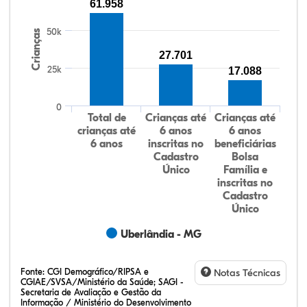
61.958
50k
Crianças
27.701
25k
17.088
0
Total de
Crianças até
Crianças até
crianças até
6 anos
6 anos
6 anos
inscritas no
beneficiárias
Cadastro
Bolsa
Único
Família e
inscritas no
Cadastro
Único
Uberlândia - MG
Fonte:
CGI Demográfico/RIPSA e
Notas Técnicas
CGIAE/SVSA/Ministério da Saúde; SAGI -
Secretaria de Avaliação e Gestão da
Informação / Ministério do Desenvolvimento