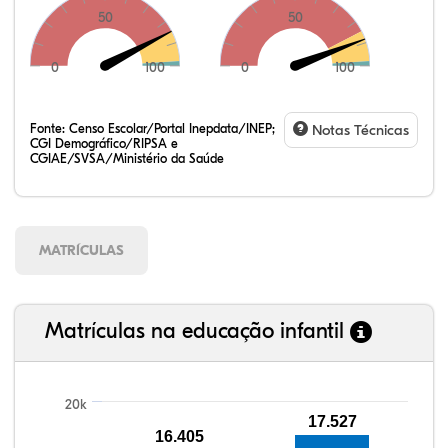
50
50
0
100
0
100
Fonte:
Censo Escolar/Portal Inepdata/INEP;
Notas Técnicas
CGI Demográfico/RIPSA e
CGIAE/SVSA/Ministério da Saúde
MATRÍCULAS
Matrículas na educação infantil
20k
17.527
16.405
100,25%
100,09%
92,22%
96,04%
87,35%
99,81%
100,00%
88,82%
92,94%
78,33%