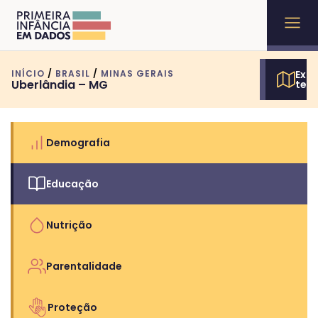
INÍCIO
/
BRASIL
/
MINAS GERAIS
Expl
Uberlândia – MG
terr
Demografia
Educação
Nutrição
Parentalidade
Proteção