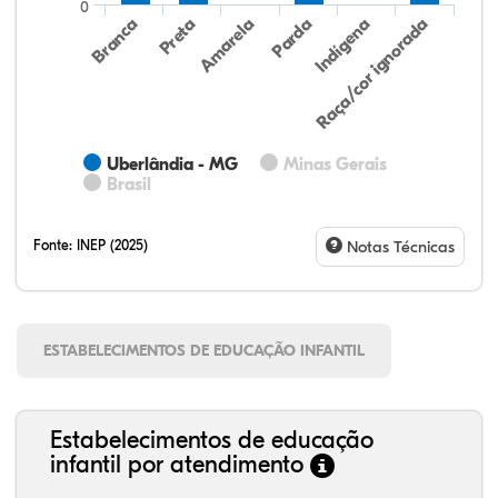
0
Preta
Indígena
Branca
Parda
Amarela
Raça/cor ignorada
Uberlândia - MG
Minas Gerais
Brasil
Fonte:
INEP (2025)
Notas Técnicas
ESTABELECIMENTOS DE EDUCAÇÃO INFANTIL
Estabelecimentos de educação
infantil por atendimento