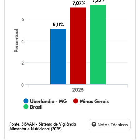
7,32%
7,32%
7,07%
7,07%
6
5,11%
5,11%
Percentual
4
2
0
2025
Uberlândia - MG
Minas Gerais
Brasil
Fonte:
SISVAN - Sistema de Vigilância
Notas Técnicas
Alimentar e Nutricional (2025)