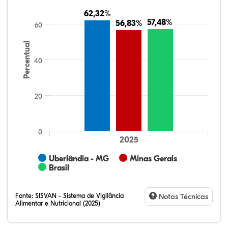
62,32%
62,32%
57,48%
57,48%
56,83%
56,83%
60
Percentual
40
20
0
2025
Uberlândia - MG
Minas Gerais
Brasil
Fonte:
SISVAN - Sistema de Vigilância
Notas Técnicas
Alimentar e Nutricional (2025)