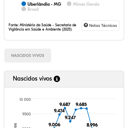
Uberlândia - MG
Minas Gerais
Brasil
Fonte:
Ministério da Saúde - Secretaria de
Notas Técnicas
Vigilância em Saúde e Ambiente (2025)
NASCIDOS VIVOS
Nascidos vivos
10 000
9.687
9.687
9.685
9.685
9.474
9.474
9500
9.247
9.247
9.006
9.006
8.996
8.996