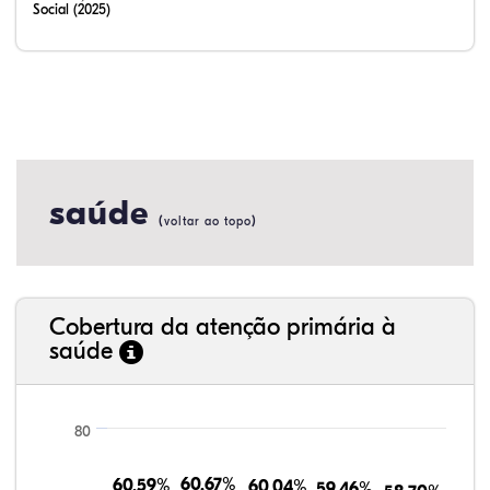
Social (2025)
saúde
(
)
voltar ao topo
Cobertura da atenção primária à
saúde
80
60,67%
60,67%
60,59%
60,59%
60,04%
60,04%
59,46%
59,46%