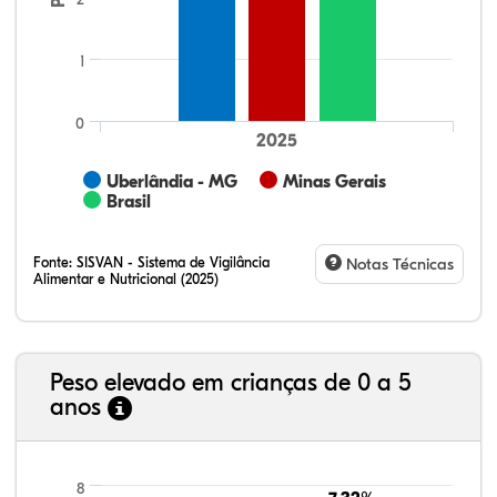
1
0
2025
Uberlândia - MG
Minas Gerais
Brasil
Fonte:
SISVAN - Sistema de Vigilância
Notas Técnicas
Alimentar e Nutricional (2025)
Peso elevado em crianças de 0 a 5
anos
23,35%
11,01%
0,51%
62,43%
0,42%
2,29%
21,99%
7,16%
0,36%
66,18%
2,81%
1,50%
8