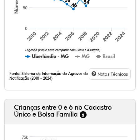
58
58
54
54
46
46
50
0
2014
2020
2012
2018
2024
2010
2016
2022
Legenda (clique para comparar com Brasil e o estado)
Uberlândia - MG
MG
Brasil
Fonte:
Sistema de Informação de Agravos de
Notas Técnicas
Notificação (2010 - 2024)
31,88%
12,79%
0,59%
53,16%
0,20%
1,38%
32,57%
9,24%
0,46%
54,88%
1,27%
1,56%
Crianças entre 0 e 6 no Cadastro
Único e Bolsa Família
75k