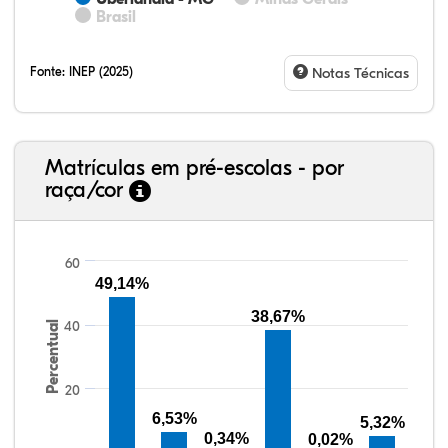
Brasil
Fonte:
INEP (2025)
Notas Técnicas
Matrículas em pré-escolas - por
raça/cor
60
49,14%
38,67%
40
Percentual
41,23%
4,67%
0,08%
49,88%
0,48%
3,66%
38,40%
3,47%
0,13%
50,15%
2,37%
5,48%
20
6,53%
5,32%
0,34%
0,02%