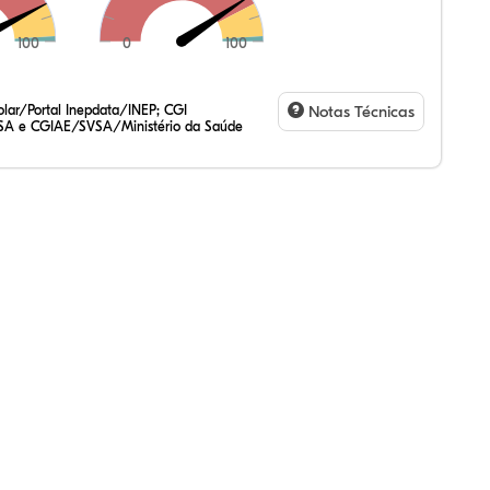
100
0
100
41%
,60%
40%
,99%
56%
04%
,47%
72%
47%
,20%
83%
31%
lar/Portal Inepdata/INEP; CGI
Notas Técnicas
SA e CGIAE/SVSA/Ministério da Saúde