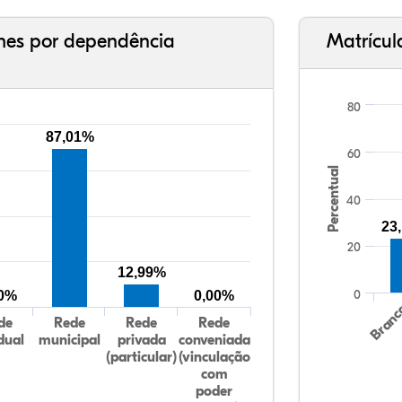
ches por dependência
Matrícul
80
87,01%
60
Percentual
40
23
20
12,99%
0
00%
0,00%
Bran
de
Rede
Rede
Rede
dual
municipal
privada
conveniada
(particular)
(vinculação
com
poder