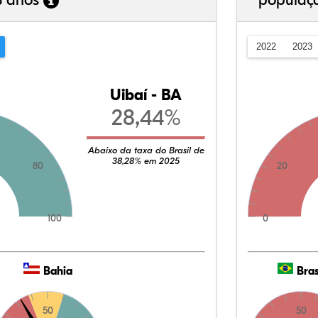
3 anos
populaç
2022
2023
Uibaí - BA
28,44%
Abaixo da taxa do Brasil de
38,28% em 2025
80
20
100
0
Bahia
Bras
50
50