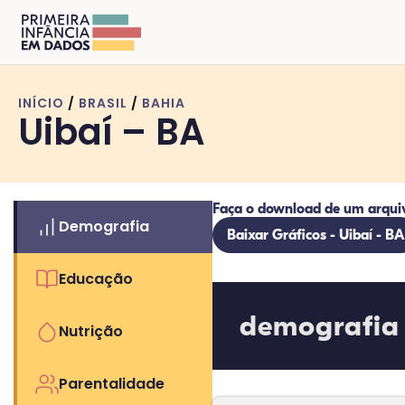
INÍCIO
/
BRASIL
/
BAHIA
Uibaí – BA
Faça o download de um arqui
Demografia
Baixar Gráficos - Uibaí - BA
Educação
demografia
Nutrição
Parentalidade