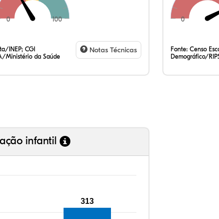
0
100
0
9,
16
0,
70
0,
2,
35
7,
0,
54
0,
1,
ata/INEP; CGI
Notas Técnicas
Fonte:
Censo Esco
/Ministério da Saúde
Demográfico/RIP
ação infantil
313