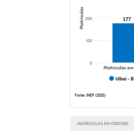
Matrículas
200
177
100
0
Matrículas em
Uibaí - 
Fonte:
INEP (2025)
MATRÍCULAS EM CRECHES