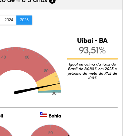
ão de 4 a 5 anos
2024
2025
Uibaí - BA
93,51%
40
60
Igual ou acima da taxa do
Brasil de 84,80% em 2025 e
80
próximo da meta do PNE de
100%
100
il
Bahia
50