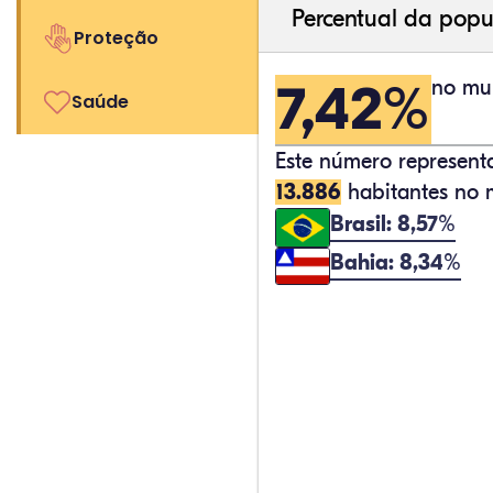
Percentual da popu
Proteção
7,42%
no mun
Saúde
Este número represen
13.886
habitantes no m
Brasil: 8,57%
Bahia: 8,34%