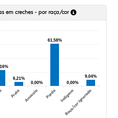
as em creches - por raça/cor
61,58%
,16%
9,04%
6,21%
0,00%
0,00%
Preta
Indígena
ca
Parda
Amarela
Raça/cor ignorada