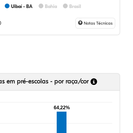
Uibaí - BA
Bahia
Brasil
43%
68%
0%
86%
0%
3%
28%
07%
3%
73%
4%
5%
)
Notas Técnicas
as em pré-escolas - por raça/cor
64,22%