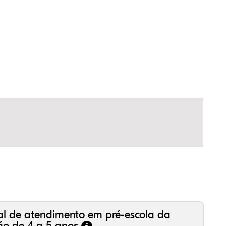
8%
84%
9%
06%
7%
5%
99%
6%
6%
18%
1%
0%
al de atendimento em pré-escola da